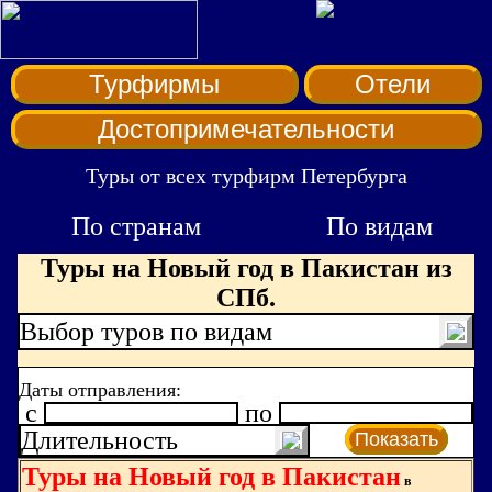
Турфирмы
Отели
Достопримечательности
Туры от всех турфирм Петербурга
По странам
По видам
Туры на Новый год в Пакистан из
СПб.
Выбор туров по видам
Даты отправления:
c
по
Длительность
Показать
Туры на Новый год в Пакистан
в