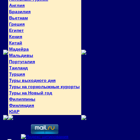
Англия
Бразилия
Вьетнам
Греция
Египет
Кения
Китай
Мадейра
Мальдивы
Португалия
Таиланд
Турция
Туры выходного дня
Туры на горнолыжные курорты
Туры на Новый год
Филиппины
Финляндия
ЮАР