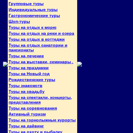
Групповые туры
Индивидуальные туры
Гастрономические туры
Шоп-туры
Туры на отдых к морю
Туры на отдых на реки и озера
Туры на отдых в коттеджи
Туры на отдых санатории и
пансионаты
Туры на лечение
Туры на выставки, семинары .
Туры на праздники
Туры на Новый год
Рождественские туры
Туры знакомств
Туры на свадьбу
Туры на спектакли, концерты,
представления
Туры на соревнования
Активный туризм
Туры на горнолыжные курорты
Туры на дайвинг
Туры на охоту и рыбалку