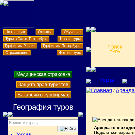
На главную
Отзывы
Обучение
Туры в Санкт-Петербург
Новые туры
Турфирмы России
Турфирмы Петербурга
ПОИСК
ТУРА
Страхование
Фотоконкурс
Медицинская страховка
Туры
Защита прав туристов
Главная
Аренда
/
Вакансии в турфирмах
География туров
Аренда теплоходо
Поделиться вариант
Россия