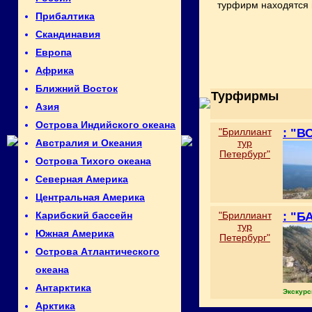
турфирм находятся 
Прибалтика
Скандинавия
Европа
Африка
Ближний Восток
Турфирмы
Азия
Острова Индийского океана
"Бриллиант
: "
тур
Австралия и Океания
Петербург"
Острова Тихого океана
Северная Америка
Центральная Америка
"Бриллиант
: "
Карибский бассейн
тур
Южная Америка
Петербург"
Острова Атлантического
океана
Антарктика
Экскурс
Арктика