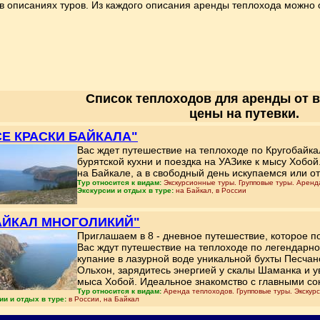
в описаниях туров. Из каждого описания аренды теплохода можно о
Список теплоходов для аренды от 
цены на путевки.
ВСЕ КРАСКИ БАЙКАЛА"
Вас ждет путешествие на теплоходе по Кругобайка
бурятской кухни и поездка на УАЗике к мысу Хобой
на Байкале, а в свободный день искупаемся или о
Тур относится к видам:
Экскурсионные туры. Групповые туры. Аренд
Экскурсии и отдых в туре:
на Байкал, в России
БАЙКАЛ МНОГОЛИКИЙ"
Приглашаем в 8 - дневное путешествие, которое п
Вас ждут путешествие на теплоходе по легендарно
купание в лазурной воде уникальной бухты Песча
Ольхон, зарядитесь энергией у скалы Шаманка и у
мыса Хобой. Идеальное знакомство с главными со
Тур относится к видам:
Аренда теплоходов. Групповые туры. Экскур
ии и отдых в туре:
в России, на Байкал