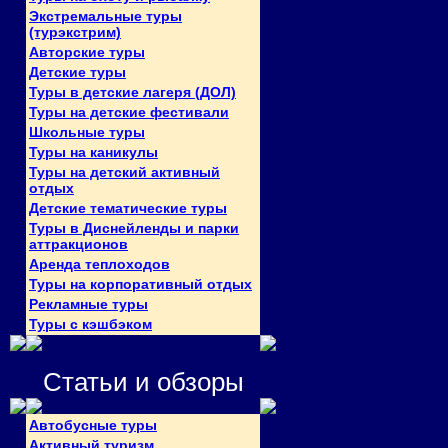
Экстремальные туры
(турэкстрим)
Авторские туры
Детские туры
Туры в детские лагеря (ДОЛ)
Туры на детские фестивали
Школьные туры
Туры на каникулы
Туры на детский активный
отдых
Детские тематические туры
Туры в Диснейленды и парки
аттракционов
Аренда теплоходов
Туры на корпоративный отдых
Рекламные туры
Туры с кэшбэком
Статьи и обзоры
Автобусные туры
Активный туризм