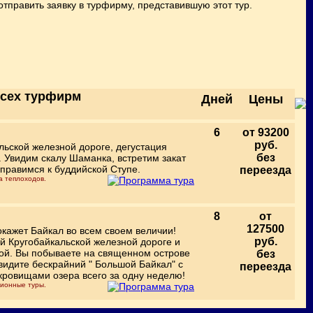
тправить заявку в турфирму, представившую этот тур.
всех турфирм
Дней
Цены
6
от 93200
руб.
льской железной дороге, дегустация
без
. Увидим скалу Шаманка, встретим закат
тправимся к буддийской Ступе.
переезда
а теплоходов.
8
от
127500
окажет Байкал во всем своем величии!
руб.
й Кругобайкальской железной дороге и
ной. Вы побываете на священном острове
без
видите бескрайний " Большой Байкал" с
переезда
кровищами озера всего за одну неделю!
сионные туры.