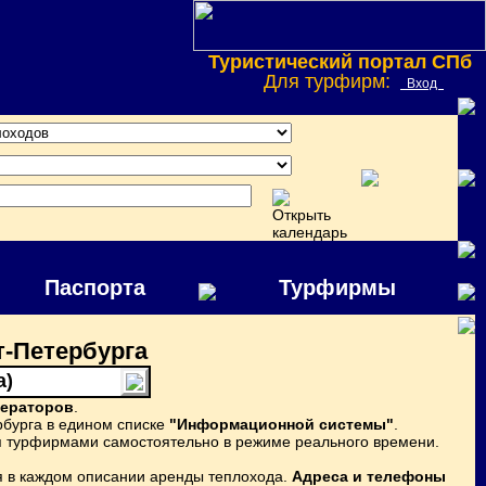
Туристический портал СПб
Для турфирм:
Вход
Паспорта
Турфирмы
т-Петербурга
а)
ператоров
.
рбурга в едином списке
"Информационной системы"
.
я турфирмами самостоятельно в режиме реального времени.
 в каждом описании аренды теплохода.
Адреса и телефоны