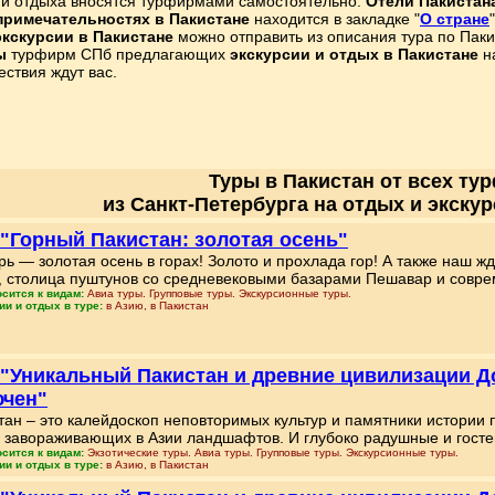
 и отдыха вносятся турфирмами самостоятельно.
Отели Пакистан
примечательностях в Пакистане
находится в закладке "
О стране
"
экскурсии в Пакистане
можно отправить из описания тура по Паки
ы
турфирм СПб предлагающих
экскурсии и отдых в Пакистане
на
ствия ждут вас.
Туры в Пакистан от всех ту
из Санкт-Петербурга на отдых и экскур
 "Горный Пакистан: золотая осень"
рь — золотая осень в горах! Золото и прохлада гор! А также наш 
, столица пуштунов со средневековыми базарами Пешавар и совр
осится к видам:
Авиа туры. Групповые туры. Экскурсионные туры.
ии и отдых в туре:
в Азию, в Пакистан
 "Уникальный Пакистан и древние цивилизации 
ючен"
тан – это калейдоскоп неповторимых культур и памятники истории п
 завораживающих в Азии ландшафтов. И глубоко радушные и гост
осится к видам:
Экзотические туры. Авиа туры. Групповые туры. Экскурсионные туры.
ии и отдых в туре:
в Азию, в Пакистан