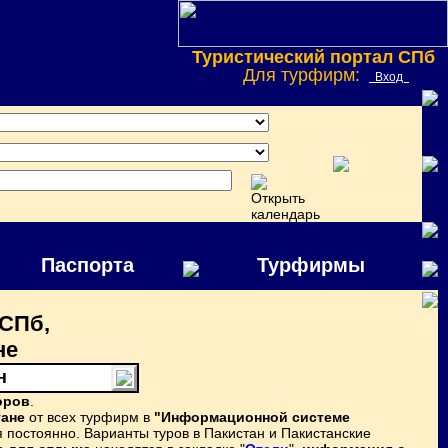
Туристический портал СПб
Для турфирм:
Вход
Паспорта
Турфирмы
 СПб,
не
н
оров
.
тане
от всех турфирм в
"Информационной системе
постоянно. Варианты туров в Пакистан и Пакистанские