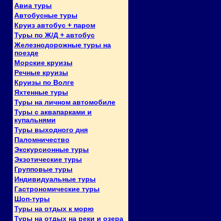
Авиа туры
Автобусные туры
Круиз автобус + паром
Туры по Ж/Д + автобус
Железнодорожные туры на
поезде
Морские круизы
Речные круизы
Круизы по Волге
Яхтенные туры
Туры на личном автомобиле
Туры с аквапарками и
купальнями
Туры выходного дня
Паломничество
Экскурсионные туры
Экзотические туры
Групповые туры
Индивидуальные туры
Гастрономические туры
Шоп-туры
Туры на отдых к морю
Туры на отдых на реки и озера