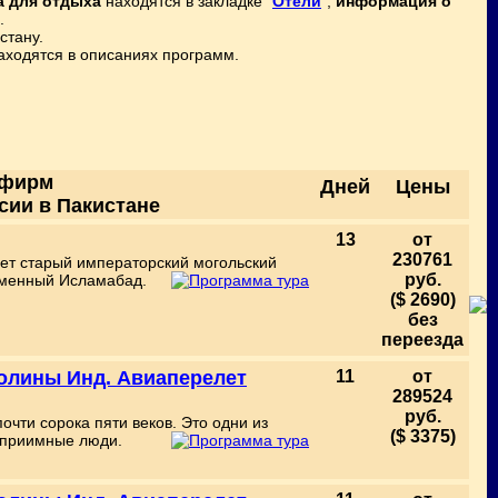
а для отдыха
находятся в закладке "
Отели
",
информация о
.
стану.
ходятся в описаниях программ.
рфирм
Дней
Цены
сии в Пакистане
13
от
230761
ждет старый императорский могольский
руб.
еменный Исламабад.
($ 2690)
без
переезда
Долины Инд. Авиаперелет
11
от
289524
руб.
очти сорока пяти веков. Это одни из
($ 3375)
еприимные люди.