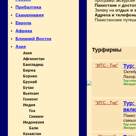
програмы экскурсий
Пакистане
и
досто
Прибалтика
Заявку на
отдых и 
Адреса и телефон
Скандинавия
Пакистанские путеше
Европа
Африка
Ближний Восток
Азия
Турфирмы
Азия
Афганистан
Бангладеш
"ИТС - Тур"
Тур:
Бирма
Октяб
Лахор
Борнео
Тур отн
Бруней
Экскурс
Бутан
Вьетнам
Гонконг
"ИТС - Тур"
Тур:
Индия
вкл
Гоа
Пакис
Сикким
самых
Индонезия
Тур отн
Экскурс
Бали
Казахстан