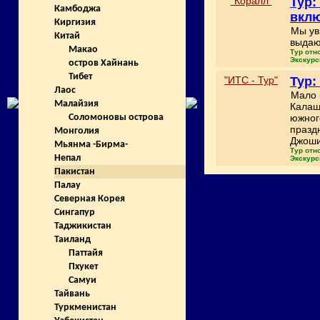
"Коралл"
Тур:
Камбоджа
вкл
Киргизия
Мы ув
Китай
выдаю
Макао
Тур отн
Экскурс
остров Хайнань
Тибет
"ИТС - Тур"
Тур:
Лаос
Мало 
Малайзия
Калаш
южног
Соломоновы острова
празд
Монголия
Джоши
Мьянма -Бирма-
Тур отн
Непал
Экскурс
Пакистан
Палау
Северная Корея
Сингапур
Таджикистан
Таиланд
Паттайя
Пхукет
Самуи
Тайвань
Туркменистан