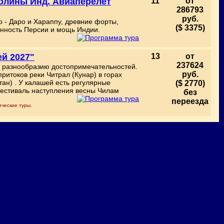
Долины Инд. Авиаперелет
11
от
286793
руб.
- Даро и Хараппу, древние форты,
($ 3375)
нность Персии и мощь Индии.
ей 2027"
13
от
237624
и разнообразию достопримечательностей.
руб.
итоков реки Читрал (Кунар) в горах
тан) . У калашей есть регулярные
($ 2770)
фестиваль наступления весны Чилам
без
переезда
ические туры.