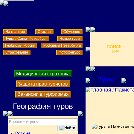
На главную
Отзывы
Обучение
Туры в Санкт-Петербург
Новые туры
Турфирмы России
Турфирмы Петербурга
ПОИСК
ТУРА
Страхование
Фотоконкурс
Медицинская страховка
Туры
Защита прав туристов
Главная
Пакист
/
Вакансии в турфирмах
География туров
Россия