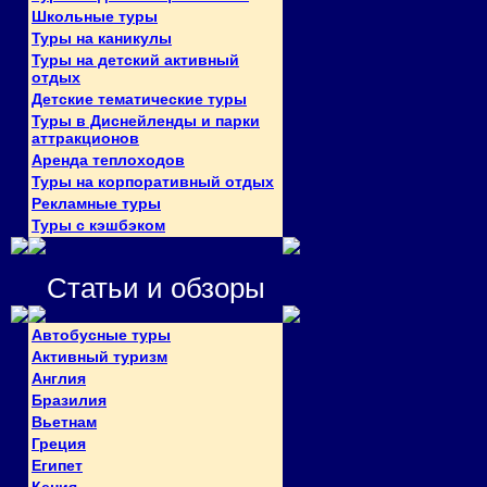
Школьные туры
Туры на каникулы
Туры на детский активный
отдых
Детские тематические туры
Туры в Диснейленды и парки
аттракционов
Аренда теплоходов
Туры на корпоративный отдых
Рекламные туры
Туры с кэшбэком
Статьи и обзоры
Автобусные туры
Активный туризм
Англия
Бразилия
Вьетнам
Греция
Египет