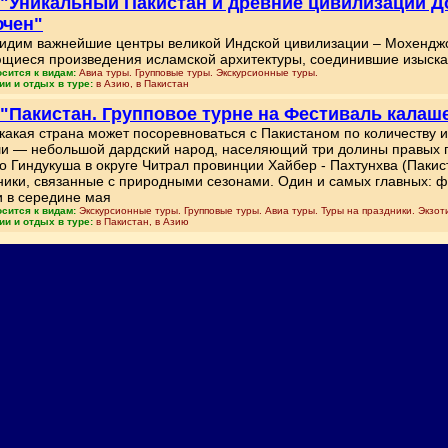
 "Уникальный Пакистан и древние цивилизации 
ючен"
идим важнейшие центры великой Индской цивилизации – Мохенджо 
щиеся произведения исламской архитектуры, соединившие изыска
осится к видам:
Авиа туры. Групповые туры. Экскурсионные туры.
ии и отдых в туре:
в Азию, в Пакистан
 "Пакистан. Групповое турне на Фестиваль калаш
какая страна может посоревноваться с Пакистаном по количеству 
и — небольшой дардский народ, населяющий три долины правых пр
о Гиндукуша в округе Читрал провинции Хайбер - Пахтунхва (Пакис
ники, связанные с природными сезонами. Один и самых главных: 
 в середине мая
осится к видам:
Экскурсионные туры. Групповые туры. Авиа туры. Туры на праздники. Экзот
ии и отдых в туре:
в Пакистан, в Азию