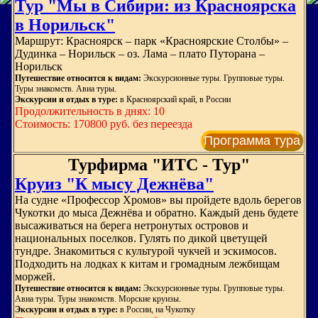
Тур "Мы в Сибири: из Красноярска
в Норильск"
Маршрут: Красноярск – парк «Красноярские Столбы» –
Дудинка – Норильск – оз. Лама – плато Путорана –
Норильск
Путешествие относится к видам:
Экскурсионные туры. Групповые туры.
Туры знакомств. Авиа туры.
Экскурсии и отдых в туре:
в Красноярский край, в России
Продолжительность в днях: 10
Стоимость: 170800 руб. без переезда
Программа тура
Турфирма "ИТС - Тур"
Круиз "К мысу Дежнёва"
На судне «Профессор Хромов» вы пройдете вдоль берегов
Чукотки до мыса Дежнёва и обратно. Каждый день будете
высаживаться на берега нетронутых островов и
национальных поселков. Гулять по дикой цветущей
тундре. Знакомиться с культурой чукчей и эскимосов.
Подходить на лодках к китам и громадным лежбищам
моржей.
Путешествие относится к видам:
Экскурсионные туры. Групповые туры.
Авиа туры. Туры знакомств. Морские круизы.
Экскурсии и отдых в туре:
в России, на Чукотку