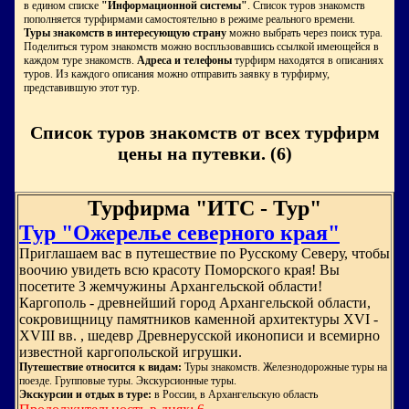
в едином списке
"Информационной системы"
. Список туров знакомств
пополняется турфирмами самостоятельно в режиме реального времени.
Туры знакомств в интересующую страну
можно выбрать через поиск тура.
Поделиться туром знакомств можно воспльзовавшись ссылкой имеющейся в
каждом туре знакомств.
Адреса и телефоны
турфирм находятся в описаниях
туров. Из каждого описания можно отправить заявку в турфирму,
представившую этот тур.
Список туров знакомств от всех турфирм
цены на путевки. (6)
Турфирма "ИТС - Тур"
Тур "Ожерелье северного края"
Приглашаем вас в путешествие по Русскому Северу, чтобы
воочию увидеть всю красоту Поморского края! Вы
посетите 3 жемчужины Архангельской области!
Каргополь - древнейший город Архангельской области,
сокровищницу памятников каменной архитектуры XVI -
XVIII вв. , шедевр Древнерусской иконописи и всемирно
известной каргопольской игрушки.
Путешествие относится к видам:
Туры знакомств. Железнодорожные туры на
поезде. Групповые туры. Экскурсионные туры.
Экскурсии и отдых в туре:
в России, в Архангельскую область