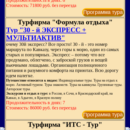
Продолжительность в днях: 6
Стоимость: 71800 руб. без переезда
Программа тура
Турфирма "Формула отдыха"
Тур "30 - й ЭКСПРЕСС +
МУЛЬТИАКТИВ"
очему 30й экспресс? Все просто! 30 - й - это номер
маршрута по Кавказу, через горы к морю, один из самых
старых и популярных. Экспресс – потому что все
продумано, облегчено, с заброской грузов и вещей
вьючными лошадьми. Организация полноценного
питания и разумного комфорта на приютах. Всю дорогу
идем налегке.
Путешествие относится к видам:
Индивидуальные туры. Туры на отдых к
морю. Активный туризм. Туры знакомств. Туры на каникулы. Групповые туры.
Авторские туры.
Экскурсии и отдых в туре:
в России, в Сочи, в Краснодарский край, на
Кавказ, в Адыгею, в Красную поляну
Продолжительность в днях: 7
Стоимость: 86000 руб. без переезда
Программа тура
Турфирма "ИТС - Тур"