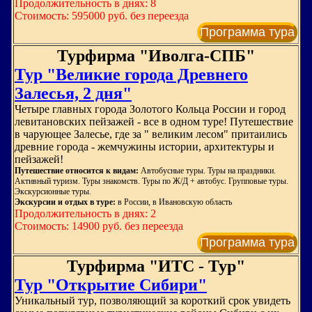
Продолжительность в днях: 8
Стоимость: 595000 руб. без переезда
Программа тура
Турфирма "Иволга-СПБ"
Тур "Великие города Древнего
Залесья, 2 дня"
Четыре главных города Золотого Кольца России и город
левитановских пейзажей - все в одном туре! Путешествие
в чарующее Залесье, где за " великим лесом" притаились
древние города - жемчужины истории, архитектуры и
пейзажей!
Путешествие относится к видам:
Автобусные туры. Туры на праздники.
Активный туризм. Туры знакомств. Туры по Ж/Д + автобус. Групповые туры.
Экскурсионные туры.
Экскурсии и отдых в туре:
в России, в Ивановскую область
Продолжительность в днях: 2
Стоимость: 14900 руб. без переезда
Программа тура
Турфирма "ИТС - Тур"
Тур "Открытие Сибири"
Уникальный тур, позволяющий за короткий срок увидеть