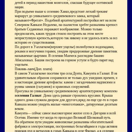
детей в период нашествия монголов, спасшая будущее осетинской
нации.
При подъеме выше к селению Ханаз,предстоит легкий трекинг
маршрут до уникального средневекового замка, который
называют«Фрегат». Подобной архитектурной постройки нет на всем
Северном Кавказе.Недалеко, на скалистом хребте развалины крепости
братьев Седановых поражают воображение. Можно только
предполагать, каких трудов стоило построить на этом месте
неприступную крепость,которую так никому и не удалось взять за всю
историю ее существования.
По дороге в Уаллагком(верхнее ущелье) полюбуемся водопадами,
реками и могучими горами, увидим придорожные древние памятники,
называемые цыртами. В селении Махческ разглядим башню
Абисаловых. Башня построена на горном уступе и будто парит над
ущельем.
Пикник-ланч(Доп. плата)
В самом Уаллагкоме посетим три села:Дунта, Камунта и Галиат. В них
удивительным образом сохранился не только дух ушедших времен, но
и настоящие древние артефакты: камни с загадочными надписями и
руины замков (галуанов) и храмовых сооружений.
Прогулка по уникальному средневековому архитектурному комплексу
в
селении Галиат
. Дома здесь раньше строились ярусами. Крыша
одного дома служила двором для другого,вряд ли еще где-то в горах
Кавказа можно увидеть жилые «многоэтажки», датируемые десятым
веком.
Камунта— сейчас самое высокогорное жилое село в Дигории и всей
Осетии. Именно тут когда-то проходил Великий Шелковый путь.
На обратном пути увидим живописные развалины обогатительной
фабрики и электростанции, построенных бельгийцами в годы активных
поисков руд и металлов в горах Кавказа в селе Фаснал, а в селении