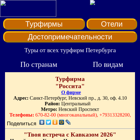
Турфирмы
Отели
Достопримечательности
Туры от всех турфирм Петербурга
По странам
По видам
Турфирма
"Россита"
О фирме
Адрес:
Санкт-Петербург, Невский пр., д. 30, оф. 4.10
Район:
Центральный
Метро:
Невский Проспект
Телефоны:
670-82-00 (многоканальный), +79313328200,
Поделиться
"Твоя встреча с Кавказом 2026"