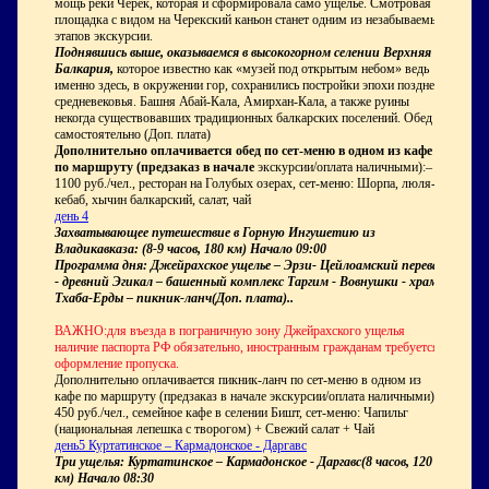
мощь реки Черек, которая и сформировала само ущелье. Смотровая
площадка с видом на Черекский каньон станет одним из незабываемых
этапов экскурсии.
Поднявшись выше, оказываемся в высокогорном селении Верхняя
Балкария,
которое известно как «музей под открытым небом» ведь
именно здесь, в окружении гор, сохранились постройки эпохи позднего
средневековья. Башня Абай-Кала, Амирхан-Кала, а также руины
некогда существовавших традиционных балкарских поселений. Обед –
самостоятельно (Доп. плата)
Дополнительно оплачивается обед по сет-меню в одном из кафе
по маршруту (предзаказ в начале
экскурсии/оплата наличными):–
1100 руб./чел., ресторан на Голубых озерах, сет-меню: Шорпа, люля-
кебаб, хычин балкарский, салат, чай
день 4
Захватывающее путешествие в Горную Ингушетию из
Владикавказа: (8-9 часов, 180 км) Начало 09:00
Программа дня: Джейрахское ущелье – Эрзи- Цейлоамский перевал
- древний Эгикал – башенный комплекс Таргим - Вовнушки - храм
Тхаба-Ерды – пикник-ланч(Доп. плата)..
ВАЖНО:для въезда в пограничную зону Джейрахского ущелья
наличие паспорта РФ обязательно, иностранным гражданам требуется
оформление пропуска.
Дополнительно оплачивается пикник-ланч по сет-меню в одном из
кафе по маршруту (предзаказ в начале экскурсии/оплата наличными):–
450 руб./чел., семейное кафе в селении Бишт, сет-меню: Чапильг
(национальная лепешка с творогом) + Свежий салат + Чай
день5 Куртатинское – Кармадонское - Даргавс
Три ущелья: Куртатинское – Кармадонское - Даргавс(8 часов, 120
км) Начало 08:30