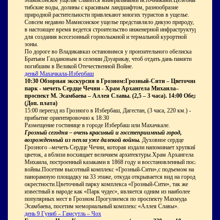
тибские воды, долины с красивым ландшафтом, разнообразие
природной растительности привлекают многих туристов в ущелье.
Совсем недавно Мамисонское ущелье представляло дикую природу, но
в настоящее время ведется строительство инженерной инфраструктуры
для создания всесезонный горнолыжной и термальной курортной
зоны.
По дороге во Владикавказ остановимся у пронзительного обелиска
Братьям Газдановым в селении Дзуарикау, чтоб отдать дань памяти
погибшим в Великой Отечественной Войне.
день8 Махачкала-Избербаш
10:30 Обзорная экскурсия в Грозном:Грозный-Сити – Цветочный
парк - мечеть Сердце Чечни - Храм Архангела Михаила–
проспект М. Эсамбаева – Аллея Славы. (2,5 – 3 часа). 14:00 Обед.
(Доп. плата)
15:00 переезд из Грозного в Избербаш, Дагестан, (3 часа, 220 км.) -
прибытие ориентировочно к 18:30
Размещение гостинице в городе Избербаш или Махачкале.
Грозный сегодня – очень красивый и госстеприимный город,
возрожденный из пепла уже далекой войны.
Духовное сердце
Грозного –мечеть Сердце Чечни, которая издали напоминает хрупкий
цветок, а вблизи восхищает величием архитектуры.Храм Архангела
Михаила, построенный казаками в 1868 году и восстановленный после
войны.Посетим высотный комплекс «Грозный-Сити»,с подъемом на
панорамную площадку на 33 этаже, откуда открывается вид на город и
окрестности.Цветочный парку комплекса «Грозный-Сити», так же
известный в народе как «Парк чудес», является одним из наиболее
популярных мест в Грозном.Прогуляемся по проспекту Махмуда
Эсамбаева, посетим мемориальный комплекс «Аллея Славы».
день 9 Гуниб – Гамсутль – Чох