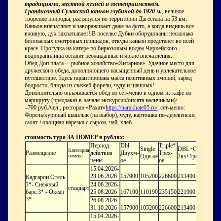
традициями, местной кухней и гостеприимством.
Грандиозный Сулакский каньон глубиной до 1920 м.
, великое
творение природы, растянулся по территории Дагестана на 53 км.
Каньон впечатляет и завораживает даже на фото, а когда видишь все
вживую, дух захватывает! В поселке Дубки оборудованы несколько
безопасных смотровых площадок, откуда каньон предстанет во всей
красе. Прогулка на катере по бирюзовым водам Чиркейского
водохранилища оставит неожиданные и яркие впечатления.
Обед Доп плата— рыбное хозяйство«Янтарное». Удачное место для
дружеского обеда, дополняющего насыщенный день и увлекательное
путешествие. Здесь гарантирована масса позитивных эмоций, заряд
бодрости, блюда из свежей форели, чуду и шашлык!
Дополнительно оплачивается обед по сет-меню в одном из кафе по
маршруту (предзаказ в начале экскурсии/оплата наличными):
–700 руб./чел., ресторан «Рахат»
https://narakhate05.ru/
, сет-меню:
Форель/куриный шашлык (на выбор), чуду, картошка по-деревенски,
салат +овощная нарезка с сыром, чай, хлеб.
стоимость тура ЗА НОМЕР в рублях:
Период
Dbl
Triple*
Single
DBL+СH
Категория
Размещение
действия
Двухм-
Трех-
номера
Одн-ое
2вз+1реб
цены
ое
ое
15.04.2026-
23.06.2026
157900
105200
226600
213400
Кадгарон Отель
3*- Снежный
24.06.2026-
стандарт
барс 3* - Океан
25.08.2026
167100
110190
235150
221900
3*
26.08.2026-
31.10.2026
157900
105200
226600
213400
15.04.2026-