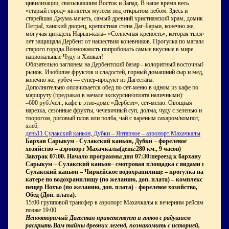
цивилизации, связывавшим Восток и Запад. В наше время весь
«старый город» является музеем под открытом небом. Здесь и
старейшая Джума-мечеть, самый древний христианский храм, домик
ПетраI, ханский дворец, крепостная стена Даг-Барыи, конечно же,
могучая цитадель Нарын-кала– «Солнечная крепость», которая тысячи
лет защищала Дербент от нашествия кочевников. Прогулка по магалам
старого города.Возможность попробовать самые вкусные в мире
национальные Чуду и Хинкал!
Обязательно заглянем на Дербентский базар - колоритный восточный
рынок. Изобилие фруктов и сладостей, горный домашний сыр и мед,
конечно же, урбеч — супер-продукт из Дагестана.
Дополнительно оплачивается обед по сет-меню в одном из кафе по
маршруту (предзаказ в начале экскурсии/оплата наличными):
–600 руб./чел., кафе в этно-доме «Дербент», сет-меню: Овощная
нарезка, сезонные фрукты, чечевичный суп, долма, чуду с зеленью и
творогом, рисовый плов или полба, чай с вареным сахаром/компот,
хлеб.
день11 Сулакский каньон, Дубки – Янтарное – аэропорт Махачкалы
Бархан Сарыкум - Сулакский каньон, Дубки – форелевое
хозяйство – аэропорт Махачкалы(день:280 км., 9 часов)
Завтрак 07:00. Начало программы дня 07:30:переезд к бархану
Сарыкум – Сулакский каньон– смотровая площадка с видами на
Сулакский каньон – Чиркейское водохранилище – прогулка на
катере по водохранилищу (по желанию, доп. плата) – комплекс
пещер Нохъо (по желанию, доп. плата) - форелевое хозяйство,
Обед (Доп. плата).
15:00 групповой трансфер в аэропорт Махачкалы к вечерним рейсам,
позже 19:00
Неповторимый Дагестан приветствует и готов с радушием
раскрыть Вам тайны древних легенд, познакомить с историей,