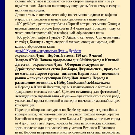
склоны обступают и сжимают со всех сторон, каждый шаг и звук
отдаётся эхом. Здесь по-настоящему ощущаешь бесконечную
силу и
величие природы
.
Дополнительно оплачивается обед по сет-меню в одном из кафе по
маршруту (предзаказ в начале экскурсии/оплата наличными):
–600 руб./чел., ресторан турбазы «Горный ветер», сет-меню: Овощная
нарезка, хинкал с мясом (порция на 3-4 человека), Ботищал - чуду, суп
чечевичный/гороховый (на выбор), чай, абрикосовая каша
–600 руб./чел., кафе в Гунибе «У Айшат», сет-меню: Суп чечевичный,
голубцы, Ботищал - чуду, аварский хинкал, овощная нарезка, чай/
компот, абрикосовая каша
день10 Хучни – экраноплан Лунь – Дербент
экраноплан Лунь – Дербент(за день: 190 км., 9 часов)
Завтрак 07:30. Начало программы дня 08:00:переезд в Южный
Дагестан – экраноплан Лунь - Обзорная экскурсия по
Дербенту:крепостная стена Даг-Бары, Джума-мечеть, прогулка
по магалам старого города - цитадель Нарын-кала – посещение
рынка – покупка сувениров.Обед (Доп. плата). Переезд и
размещение гостинице, г. Избербаш/Каспийск/Махачкала
o Переезд в Южный Дагестан, где мы познакомимся с бытом и
традициями местных жителей. Сделаем
остановку для фотосессий у
легендарного экраноплана «Лунь»
— единственного в своем роде,
уникальный проект советской инженерии впечатляет масштабом идеи и
конструкции.
Переезд и обзорная экскурсия по Дербенту, одному из древнейших
городов мира, расположившемуся на узком проходе между берегом
Каспийского моря и предгорьями Кавказа.По разным оценкам городу
от 4 до 5 тысяч лет. Город пережил бурные исторические события,
здесь пролегал один из важнейших участков Великого Шёлкового
пути. Дербент на протяжении многих сотен лет выступал перекрёстком