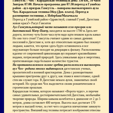
Гамсутль – Чох – Карадахская теснина(за день: 330 км., 10 часов)
Завтрак 07:00. Начало программы дня 07:30:переезд в Гунибский
район - аул-призрак Гамсутль – панорама высокогорного аула
Чох–Карадахская теснина.Обед (Доп. плата). Переезд и
размещение гостинице, г. Избербаш/Махачкала
Переезд в Гунибский район:«Здравствуй, славный Гуниб, Дагестана
живая краса!» Расул Гамзатов
Аул Гамсутль,который часто называют село-призрак или
дагестанский Мачу-Пикчу,
находится на высоте 1700 м.Здесь нет
дороги, поэтому чуть более часа пути надо идти пешком вдоль каньона.
Но оно того стоит! Гамсутль считают одним из самых древних
поселений в Дагестане и, хотя аул относительно недавно был покинут
людьми, кажется, что время здесь будто остановилось и все
окружающее больше походит на декорации к фильму. Расположенный
вдалеке от современной цивилизации аул поражает красивейшими
видами, потрясающей природой. Здесь уникальная аура и энергетика,
притягивающая сюда большое количество туристов.
На противоположном склоне хребта расположился высокогорный
аул Чох– родина многих выдающихся
дагестанских ученых,
просветителей и военной аристократии. Дома с разноцветными
крышами пристроены друг к другу, как этажи в многоэтажке, одной из
стен им служит гора. В Дагестане немало аулов, знаменитых своей
историей. Но среди них Чох выделяется своим романтическим и
героическим прошлым.
Карадахская теснина, которую называют «Ворота чудес», в перечне
самых удивительных достопримечательностей Дагестана, необычайное
творение природы. Ширина каньона колеблется в диапазоне от 2 до 5
метров, длина составляет 400 метров. Высота скал достигает 170
метров в высшей точке, за счет чего создается впечатление замкнутого
пространства. Внешний вид теснины потрясает воображение:отвесные