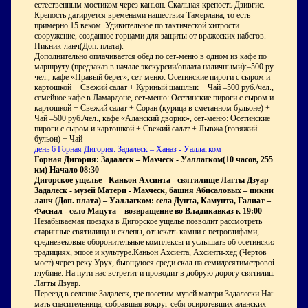
естественным мостиком через каньон. Скальная крепость Дзивгис.
Крепость датируется временами нашествия Тамерлана, то есть
примерно 15 веком. Удивительное по тактической хитрости
сооружение, созданное горцами для защиты от вражеских набегов.
Пикник-ланч(Доп. плата).
Дополнительно оплачивается обед по сет-меню в одном из кафе по
маршруту (предзаказ в начале экскурсии/оплата наличными):–500 руб./
чел., кафе «Правый берег», сет-меню: Осетинские пироги с сыром и
картошкой + Свежий салат + Куриный шашлык + Чай –500 руб./чел.,
семейное кафе в Ламардоне, сет-меню: Осетинские пироги с сыром и
картошкой + Свежий салат + Соран (курица в сметанном бульоне) +
Чай –500 руб./чел., кафе «Аланский дворик», сет-меню: Осетинские
пироги с сыром и картошкой + Свежий салат + Лывжа (говяжий
бульон) + Чай
день 6 Горная Дигория: Задалеск – Ханаз - Уаллагком
Горная Дигория: Задалеск – Махческ - Уаллагком(10 часов, 255
км) Начало 08:30
Дигорское ущелье - Каньон Ахсинта - святилище Лагты Дзуар –
Задалеск - музей Матери - Махческ, башня Абисаловых – пикник-
ланч (Доп. плата) – Уаллагком: села Дунта, Камунта, Галиат –
Фаснал - село Мацута – возвращение во Владикавказ к 19:00
Незабываемая поездка в Дигорское ущелье позволит рассмотреть
старинные святилища и склепы, отыскать камни с петроглифами,
средневековые оборонительные комплексы и услышать об осетинских
традициях, эпосе и культуре.Каньон Ахсинта, Ахсинти-хед (Чертов
мост) через реку Урух, бьющуюся среди скал на семидесятиметровой
глубине. На пути нас встретит и проводит в добрую дорогу святилище
Лагты Дзуар.
Переезд в селение Задалеск, где посетим музей матери Задалески Нана-
мать спасительница, собравшая вокруг себя осиротевших аланских