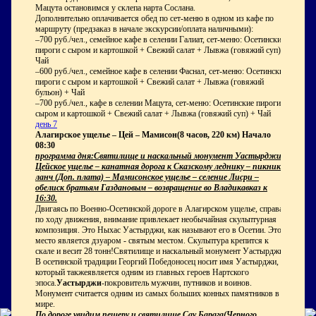
Мацута остановимся у склепа нарта Сослана.
Дополнительно оплачивается обед по сет-меню в одном из кафе по
маршруту (предзаказ в начале экскурсии/оплата наличными):
–700 руб./чел., семейное кафе в селении Галиат, сет-меню: Осетинские
пироги с сыром и картошкой + Свежий салат + Лывжа (говяжий суп) +
Чай
–600 руб./чел., семейное кафе в селении Фаснал, сет-меню: Осетинские
пироги с сыром и картошкой + Свежий салат + Лывжа (говяжий
бульон) + Чай
–700 руб./чел., кафе в селении Мацута, сет-меню: Осетинские пироги с
сыром и картошкой + Свежий салат + Лывжа (говяжий суп) + Чай
день 7
Алагирское ущелье – Цей – Мамисон(8 часов, 220 км) Начало
08:30
программа дня:Святилище и наскальный монумент Уастырджи –
Цейское ущелье – канатная дорога к Сказскому леднику – пикник-
ланч (Доп. плата) – Мамисонское ущелье – селение Лисри –
обелиск братьям Газдановым – возвращение во Владикавказ к
16:30.
Двигаясь по Военно-Осетинской дороге в Алагирском ущелье, справа
по ходу движения, внимание привлекает необычайная скульптурная
композиция. Это Ныхас Уастырджи, как называют его в Осетии. Это
место является дзуаром - святым местом. Скульптура крепится к
скале и весит 28 тонн!Святилище и наскальный монумент Уастырджи.
В осетинской традиции Георгий Победоносец носит имя Уастырджи,
который такжеявляется одним из главных героев Нартского
эпоса.
Уастырджи
-покровитель мужчин, путников и воинов.
Монумент считается одним из самых больших конных памятников в
мире.
По дороге увидим пещеру и святилище Сау Барага(Черного