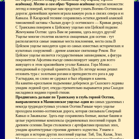
всадника). Место и сам образ Черного всадника
окутан множеством
легенд и поверий, которые нам предстоит узнать.Военно-Осетинская
дорогас древнейших времен играла важную роль в связях севера и юга
Кавказа. В Касарской теснине сохранились остатки древней аланской
таможенной заставы «Зылын дуар» (с осетинского — Кривая дверь).
С Транскама повернем к Цейскому ущелью или Цейской подкове.
Жемчужина Осетии: здесь Вам не равнина, здесь воздух другой!
Ущелье многие столетия является священным для осетин - тут
располагаются самые знаковые места поклонения, места силы.В
Цейском ущелье находится одно из самых известных исторических и
культовых сооружений – древне аланское святилище Реком. Все
Цейское ущелье является государственным заповедником, а фигура
покровителя Афсатина въезде символизирует защиту для всего
живущего в этом красивейшем уголке Кавказа. Гора Монах -
неподвижный и суровый хранитель Цея.По легенде монах решил
отловить тура с золотыми рогами и преподнести его рога в дар
Уастырджи, но слово не сдержал и был обращен в камень.
На канатно-кресельном подъемнике доберемся до Сказского ледника,
увидим ледяной грот, откуда стремительно вырывается река Сказдон,
насладимся видами горной стихии.
Продвигаясь дальше по Транскаму в глубь горной Осетии,
направляемся в Мамисонское ущелье–один из
самых удаленных и
некогда труднодоступных уголков Осетии.Раньше через ущелье
проходила военно-осетинская дорога, которая связывала Северный
Кавказ и Закавказье. Здесь еще сохранились боевые, жилые башни и
целые укрепленные комплексы средневековых поселений горцев. В
древнем селении Лисри столкнемся с артефактами прошлых эпох,
увидим архитектурные строения древнего зодчества. Узнаем о
легендах и истории других поселений ущелья: Тиб, Тли, Калак, Згил.
Мамисонское ущелье славится минеральными источниками.Целебные