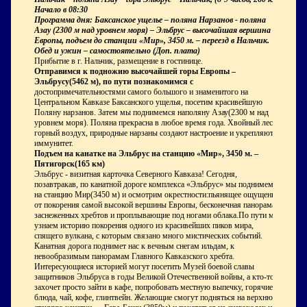
Начало в 08:30
Программа дня: Баксанское ущелье – поляна Нарзанов - поляна
Азау (2300 м над уровнем моря) – Эльбрус – высочайшая вершина
Европы, подъем до станции «Мир», 3450 м. – переезд в Нальчик.
Обед и ужин – самостоятельно (Доп. плата)
Прибытие в г. Нальчик, размещение в гостинице.
Отправимся к подножию высочайшей горы Европы –
Эльбрусу(5462 м), по пути познакомимся с
достопримечательностями самого большого и знаменитого на
Центральном Кавказе Баксанского ущелья, посетим красивейшую
Поляну нарзанов. Затем мы поднимемся наполяну Азау(2300 м над
уровнем моря). Поляна прекрасна в любое время года. Хвойный лес,
горный воздух, природные нарзаны создают настроение и укрепляют
иммунитет.
Подъем на канатке на Эльбрус на станцию «Мир», 3450 м. –
Пятигорск(165 км)
Эльбрус - визитная карточка Северного Кавказа! Сегодня,
позавтракав, по канатной дороге комплекса «Эльбрус» мы поднимемся
на станцию Мир(3450 м) и осмотрим окрестности:пьянящее ощущение
от покорения самой высокой вершины Европы, бесконечная панорама
заснеженных хребтов и проплывающие под ногами облака.По пути мы
узнаем историю покорения одного из красивейших пиков мира,
спящего вулкана, с которым связано много мистических событий.
Канатная дорога поднимет нас к вечным снегам ильдам, к
невообразимым панорамам Главного Кавказского хребта.
Интересующиеся историей могут посетить Музей боевой славы
защитников Эльбруса в годы Великой Отечественной войны, а кто-то
захочет просто зайти в кафе, попробовать местную выпечку, горячие
блюда, чай, кофе, глинтвейн. Желающие смогут подняться на верхнюю