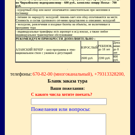
по Чиркейскому водохранилищу - 600 руб.,
комплекс пещер Нохъо
-
700
руб.
- курортный сбор или налог оплачивается самостоятельно при заселении в
гостиницу
- питание по маршруту экскурсий: пикник-ланч или обед оплачиваются на месте.
Стоимость и состав группового сет-меню представлено в описаниях экскурсий
- экскурсии, развлечения и входные билеты на объекты, не включенные в
программу тура
- индивидуальные трансферы из/в аэропорт и ж/д вокзал, а также любое
индивидуальное транспортное обслуживание
РЕКОМЕНДУЕМ ПРИОБРЕСТИ ДОПОЛНИТЕЛЬНО :
Детское
РЕБЕНОК,
меню,
ВЗРОСЛЫЙ
до 18 лет
до 8
АЛАНСКИЙ ВЕЧЕР – шоу-программа в этно-
лет
национальном стиле с ужином и дегустацией
800
2600 руб.
2200 руб.
руб.
телефоны:
670-82-00 (многоканальный), +79313328200,
Бланк заказа тура
Ваши пожелания:
С какого числа хотите поехать?
Пожелания или вопросы: