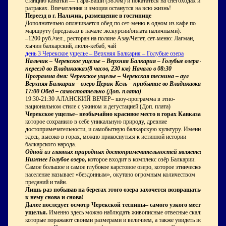
станцию канатки — Гара-Баши (3850м) и покататься на снегоходах и
ратраках. Впечатления и эмоции останутся на всю жизнь!
Переезд в г. Нальчик, размещение в гостинице
Дополнительно оплачивается обед по сет-меню в одном из кафе по
маршруту (предзаказ в начале экскурсии/оплата наличными):
–1200 руб./чел., ресторан на поляне Азау/Чегет, сет-меню: Лагман,
хычин балкарский, люля-кебаб, чай
день 3 Черекское ущелье – Верхняя Балкария – Голубые озера
Нальчик – Черекское ущелье – Верхняя Балкария – Голубые озера –
переезд во Владикавказ(8 часов, 230 км) Начало в 08:30
Программа дня: Черекское ущелье – Черекская теснина – аул
Верхняя Балкария – озеро Церик-Кель – прибытие во Владикавказ
17:00 Обед – самостоятельно (Доп. плата)
19:30-21:30 АЛАНСКИЙ ВЕЧЕР– шоу-программа в этно-
национальном стиле с ужином и дегустацией (Доп. плата)
Черекское ущелье– необычайно красивое место в горах Кавказа
,
которое сохранило в себе уникальную природу, древние
достопримечательности, и самобытную балкарскую культуру. Именно
здесь, высоко в горах, можно прикоснуться к истинной истории
балкарского народа.
Одной из главных природных достопримечательностей является
Нижнее Голубое озеро,
которое входит в комплекс озёр Балкарии.
Самое большое и самое глубокое карстовое озеро, которое этническое
население называет «бездонным», окутано огромным количеством
преданий и тайн.
Лишь раз побывав на берегах этого озера захочется возвращаться
к нему снова и снова!
Далее последует осмотр Черекской теснины– самого узкого места
ущелья.
Именно здесь можно наблюдать живописные отвесные скалы,
которые поражают своими размерами и величием, а также увидеть всю