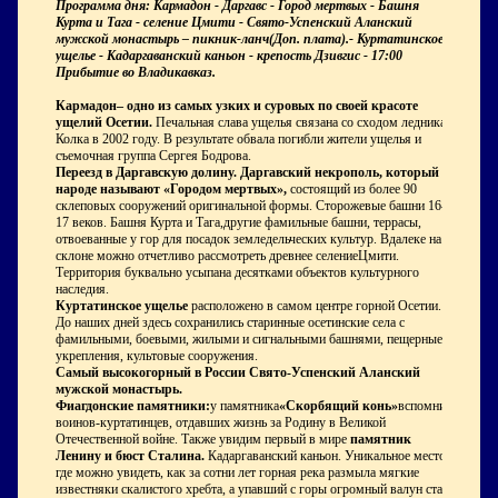
Программа дня: Кармадон - Даргавс - Город мертвых - Башня
Курта и Тага - селение Цмити - Свято-Успенский Аланский
мужской монастырь – пикник-ланч(Доп. плата).- Куртатинское
ущелье - Кадаргаванский каньон - крепость Дзивгис - 17:00
Прибытие во Владикавказ.
Кармадон– одно из самых узких и суровых по своей красоте
ущелий Осетии.
Печальная слава ущелья связана со сходом ледника
Колка в 2002 году. В результате обвала погибли жители ущелья и
съемочная группа Сергея Бодрова.
Переезд в Даргавскую долину. Даргавский некрополь, который в
народе называют «Городом мертвых»,
состоящий из более 90
склеповых сооружений оригинальной формы. Сторожевые башни 16-
17 веков. Башня Курта и Тага,другие фамильные башни, террасы,
отвоеванные у гор для посадок земледельческих культур. Вдалеке на
склоне можно отчетливо рассмотреть древнее селениеЦмити.
Территория буквально усыпана десятками объектов культурного
наследия.
Куртатинское ущелье
расположено в самом центре горной Осетии.
До наших дней здесь сохранились старинные осетинские села с
фамильными, боевыми, жилыми и сигнальными башнями, пещерные
укрепления, культовые сооружения.
Самый высокогорный в России Свято-Успенский Аланский
мужской монастырь.
Фиагдонские памятники:
у памятника
«Скорбящий конь»
вспомним
воинов-куртатинцев, отдавших жизнь за Родину в Великой
Отечественной войне. Также увидим первый в мире
памятник
Ленину и бюст Сталина.
Кадаргаванский каньон. Уникальное место,
где можно увидеть, как за сотни лет горная река размыла мягкие
известняки скалистого хребта, а упавший с горы огромный валун стал