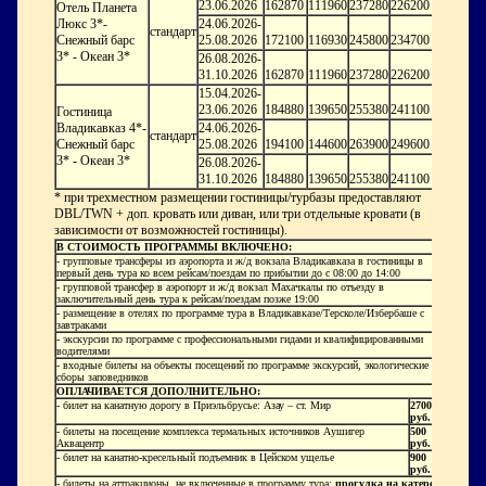
23.06.2026
162870
111960
237280
226200
Отель Планета
Люкс 3*-
24.06.2026-
стандарт
Снежный барс
25.08.2026
172100
116930
245800
234700
3* - Океан 3*
26.08.2026-
31.10.2026
162870
111960
237280
226200
15.04.2026-
23.06.2026
184880
139650
255380
241100
Гостиница
Владикавказ 4*-
24.06.2026-
стандарт
Снежный барс
25.08.2026
194100
144600
263900
249600
3* - Океан 3*
26.08.2026-
31.10.2026
184880
139650
255380
241100
* при трехместном размещении гостиницы/турбазы предоставляют
DBL/TWN + доп. кровать или диван, или три отдельные кровати (в
зависимости от возможностей гостиницы).
В СТОИМОСТЬ ПРОГРАММЫ ВКЛЮЧЕНО:
- групповые трансферы из аэропорта и ж/д вокзала Владикавказа в гостиницы в
первый день тура ко всем рейсам/поездам по прибытии до с 08:00 до 14:00
- групповой трансфер в аэропорт и ж/д вокзал Махачкалы по отъезду в
заключительный день тура к рейсам/поездам позже 19:00
- размещение в отелях по программе тура в Владикавказе/Терсколе/Избербаше с
завтраками
- экскурсии по программе с профессиональными гидами и квалифицированными
водителями
- входные билеты на объекты посещений по программе экскурсий, экологические
сборы заповедников
ОПЛАЧИВАЕТСЯ ДОПОЛНИТЕЛЬНО:
- билет на канатную дорогу в Приэльбрусье: Азау – ст. Мир
2700
руб.
- билеты на посещение комплекса термальных источников Аушигер
500
Аквацентр
руб.
- билет на канатно-кресельный подъемник в Цейском ущелье
900
руб.
- билеты на аттракционы, не включенные в программу тура:
прогулка на катере