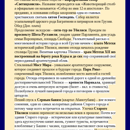
«Светицховели».
Название переводится как «Животворящий столб»,
а официально он называется «Собор во имя 12-и апостолов». По
преданию, в основании собора захоронена
одна из главных
христианских святынь
хитон Господень
. С
обор является
усыпальницей царского рода Багратиони и патриархов всея Грузии.
Обед (Доп. плата)
Продолжение экскурсии –
сити-тур по Тбилиси
. Проедем по
проспекту Шота Руставели
, увидим здание Парламента, дом-усадьбу
семьи Воронцовых, площадь Свободы.
Увлекательный рассказ о
многовековой истории города и всей Грузии начнем с
плато Метехи
–
исторический район Тбилиси, именно отсюда началось рождение
столицы Грузии.
Визитная карточка Тбилиси –
храм Метехи
XII
века,
построенный на берегу реки Куры и до сих
пор сохранивший свой
первозданный архитектурный облик.
Стеклянный
Мост Мира
- уникальное архитектурное сооружение,
которое соединяет прошлое и будущее города.
Парк Рике
–
современный парк Тбилиси, излюбленное место жителей и гостей
города.
Отсюда отправимся по канатной дороге к одной из древнейших
достопримечательностей Тбилиси —
крепости Нарикала
, хранящей
долгую и очень интересную историю (билет – вкл. в стоимость).
Полюбуемся лучшей панорамой города и поговорим о прошлом
цитадели.
Пеший спуск к
Серным баням
(квартал Абанотубани) – в
не всякого
сомнения, один из самых колоритных районов Старого города и
потому чаще всего встречается на открытках.
Улочки
Старого
Тбилиси
плавно переносят на несколько веков в прошлое.
Почти все
здания Старого города – исторические или культурные памятники,
здесь круглосуточно кипит жизнь, гуляют туристы, встречаются
влюбленные у Башни с часами, художники выставляют свои картины,