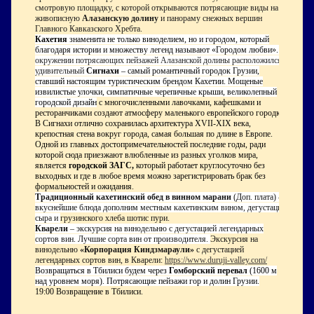
смотровую площадку, с которой открываются потрясающие виды на
живописную
Алазанскую долину
и
панораму снежных вершин
Главного Кавказского Хребта.
Кахетия
знаменита не только виноделием, но и городом, который
благодаря истории и множеству легенд называют «Городом любви».
В
окружении потрясающих пейзажей Алазанской долины расположился
удивительный
Сигнахи
– самый романтичный городок Грузии,
ставший настоящим туристическим брендом Кахетии. М
ощеные
извилистые улочки, симпатичные черепичные крыши, великолепный
городской дизайн
с многочисленными лавочками, кафешками и
ресторанчиками создают атмосферу маленького европейского городка.
В Сигнахи отлично сохранилась архитектура XVII-XIX века,
крепостная стена вокруг города, самая большая по длине в Европе.
Одной из главных достопримечательностей последние годы, ради
которой сюда приезжают влюбленные из разных уголков мира,
является
городской ЗАГС,
который работает круглосуточно без
выходных и где в любое время можно зарегистрировать брак без
формальностей и ожидания.
Традиционный кахетинский обед в винном марани
(Доп. плата) –
вкуснейшие блюда дополним местным кахетинским вином, дегустация
сыра и
грузинского хлеба шотис пури.
Кварели
– экскурсия на винодельню с дегустацией легендарных
сортов вин. Лучшие сорта вин от производителя.
Экскурсия на
винодельню
«Корпорация Киндзмараули»
с дегустацией
легендарных сортов вин, в Кварели:
https://www.duruji-valley.com/
Возвращаться в Тбилиси будем через
Гомборский перевал
(1600 м
над уровнем моря). Потрясающие пейзажи гор и долин Грузии.
19:00 Возвращение в Тбилиси.