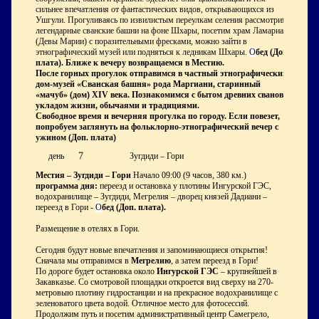
сильнее впечатления от фантастических видов, открывающихся из
Ушгули. Прогуливаясь по извилистым переулкам селения рассмотрим
легендарные сванские башни на фоне Шхары, посетим храм Ламариа
(Девы Марии) с поразительными фресками, можно зайти в
этнографический музей или подняться к ледникам Шхары.
О
бед (Доп.
плата). Ближе к вечеру возвращаемся в Местию.
После горных прогулок отправимся в частный этнографический
дом-музей «Сванская башня» рода Маргиани, старинный
«мачуб» (дом)
XIV
века. Познакомимся с бытом древних сванов,
укладом жизни, обычаями и традициями.
Свободное время и вечерняя прогулка по городу. Если повезет,
попробуем заглянуть на фольклорно-этнографический вечер с
ужином (Доп. плата)
7
день
Зугдиди – Гори
Местия – Зугдиди – Гори
Начало 09:00 (9 часов, 380 км.)
программа дня:
переезд и остановка у плотины Ингурской ГЭС,
водохранилище – Зугдиди, Мегрелия – дворец князей Дадиани –
переезд в Гори -
О
бед (Доп. плата).
Размещение в отелях в Гори.
Сегодня будут новые впечатления и запоминающиеся открытия!
Сначала мы отправимся в
Мегрелию
, а затем переезд в Гори!
По дороге будет остановка около
Ингурской ГЭС
– крупнейшей в
Закавказье. Со смотровой площадки откроется вид сверху на 270-
метровыю плотину гидростанции и на прекрасное водохранилище с
зеленоватого цвета водой. Отличное место для фотосессий.
Продолжим путь и посетим административный центр Самегрело,