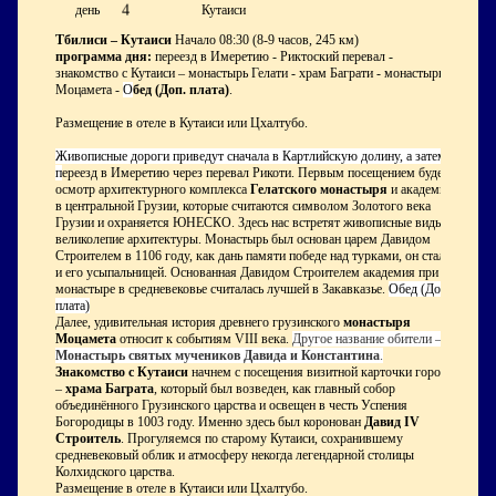
4
день
Кутаиси
Тбилиси – Кутаиси
Начало 08:30 (8-9 часов, 245 км)
программа дня:
переезд в Имеретию - Риктоский перевал -
знакомство с Кутаиси – монастырь Гелати - храм Баграти - монастырь
Моцамета -
О
бед (Доп. плата)
.
Размещение в отеле в Кутаиси или Цхалтубо.
Живописные дороги приведут сначала в Картлийскую долину, а затем
п
ереезд в Имеретию через перевал Рикоти. Первым посещением будет
осмотр архитектурного комплекса
Гелатского монастыря
и академии
в центральной Грузии, которые считаются символом Золотого века
Грузии и охраняется ЮНЕСКО. Здесь нас встретят живописные виды и
великолепие архитектуры. Монастырь был основан царем Давидом
Строителем в 1106 году, как дань памяти победе над турками, он стал
и его усыпальницей. Основанная Давидом Строителем академия при
монастыре в средневековье считалась лучшей в Закавказье.
Обед (Доп.
плата)
Далее, удивительная история древнего грузинского
монастыря
Моцамета
относит к событиям VIII века.
Другое название обители —
Монастырь святых мучеников Давида и Константина
.
Знакомство с Кутаиси
начнем с посещения визитной карточки города
–
храма Баграта
, который был возведен, как главный собор
объединённого Грузинского царства и освещен в честь Успения
Богородицы в 1003 году. Именно здесь был коронован
Давид
IV
Строитель
. Прогуляемся по старому Кутаиси, сохранившему
средневековый облик и атмосферу некогда легендарной столицы
Колхидского царства.
Размещение в отеле в Кутаиси или Цхалтубо.