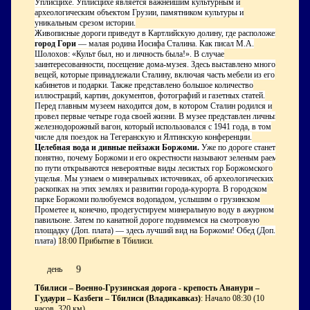
Уплисцихе. Уплисцихе является важнейшим культурным и
археологическим объектом Грузии, памятником культуры и
уникальным срезом истории.
Живописные дороги приведут в Картлийскую долину, где расположен
город Гори
— малая родина Иосифа Сталина. Как писал М.А.
Шолохов: «Культ был, но и личность была!». В случае
заинтересованности, посещение дома-музея. Здесь выставлено много
вещей, которые принадлежали Сталину, включая часть мебели из его
кабинетов и подарки. Также представлено большое количество
иллюстраций, картин, документов, фотографий и газетных статей.
Перед главным музеем находится дом, в котором Сталин родился и
провел первые четыре года своей жизни. В музее представлен личный
железнодорожный вагон, который использовался с 1941 года, в том
числе для поездок на Тегеранскую и Ялтинскую конференции.
Целебная вода и дивные пейзажи Боржоми.
Уже по дороге станет
понятно, почему Боржоми и его окрестности называют зеленым раем:
по пути открываются невероятные виды лесистых гор Боржомского
ущелья. Мы узнаем о минеральных источниках, об археологических
раскопках на этих землях и развитии города-курорта. В городском
парке Боржоми полюбуемся водопадом, услышим о грузинском
Прометее и, конечно, продегустируем минеральную воду в ажурном
павильоне. Затем по канатной дороге поднимемся на смотровую
площадку (Доп. плата) — здесь лучший вид на Боржоми! Обед (Доп.
плата)
18:00 Прибытие в Тбилиси.
9
день
Тбилиси – Военно-Грузинская дорога - крепость Ананури –
Гудаури – Казбеги – Тбилиси (Владикавказ)
: Начало 08:30 (10
часов, 320 км)