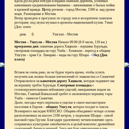
вдоль русла реки Ингури и видами сванских деревень, усеянных
каменными средневековыми башнями – напоминание о былых войнах
и кровной вражде.
Ц
ентр региона - город Местия, 1500 м. над уровнем
моря. Размещение в Местии.
Вечер проведем в прогулках по городу или в колоритном сванском
ресторане, под звуки музыки и ароматы национальной кухни. Ужин
(Доп. плата
6
день
Ушгули – Местия
Местия – Ушгули – Местия
Начало 09:00 (8-9 часов, 110 км.)
программа дня:
канатная дорога Хацвали – вершина Зурульди,
смотровая площадка на гору Ушба – Хешкили - переезд в общину
Ушгули – храм Св. Ламарии – виды на гору Шхара
- О
бед (Доп.
плата)
Встаем не очень рано, но не будем терять время, чтобы успеть
получить как можно больше впечатлений от знакомства со Сванетией.
Отправляемся на
канатную дорогу Хацвали
, которая поднимет нас
на вершину хребта Зурульди.
Смотровая площадка
с
головокружительными пейзажами ущелий, панорамным видом на
Местию, Главный Кавказский хребет и заснеженную вершину горы
Ушба – символа Сванетии.
Далее, поездка через перевалы и ущелья в самое высокогорное
поселение в Европе –
общину Ушгули
, которое входит в список
Всемирного наследия ЮНЕСКО. Община объединяет четыре селения,
расположенных на высоте 2100 метров, у подножия Шхары - самой
высокой горы Грузии. Благодаря удаленному метаположению здесь
сохранилась культурная самобытность и целый комплекс древнейших
сооружений, башен и церквей. Здесь нет благ цивилизации и тем