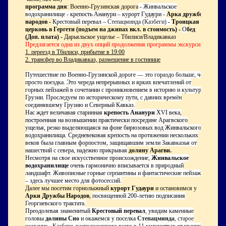
программа дня
: Военно-Грузинская дорога
- Жинвальское
водохранилище -
крепость Ананури – курорт Гудаури -
Арка дружбы
народов -
Крестовый перевал –
Степацминда (Казбеги)
-
Троицкая
церковь в Гергети (подъем на джипах вкл. в стоимость) -
О
бед
(Доп. плата) -
Дарьяльское ущелье – Тбилиси/Владикавказ
Предлагается одна из двух опций продолжения программы экскурсии:
1. переезд в Тбилиси, прибытие в 19:00
2. трансфер во Владикавказ, размещение в гостинице
Путешествие по Военно-Грузинской дороге — это гораздо больше, чем
просто поездка. Это череда непрерывных и ярких впечатлений от
горных пейзажей в сочетании с проникновением в историю и культуру
Грузии. Проследуем по историческому пути, с давних времён
соединявшему Грузию и Северный Кавказ.
Нас ждет величавая старинная
крепость Ананури
XVI
века,
построенная на возвышении практически посредине Арагвского
ущелья, резко выделяющаяся на фоне бирюзовых вод Жинвальского
водохранилища. Средневековая крепость
на протяжении нескольких
веков была главным форпостом, защищавшим земли Закавказья от
нашествий с севера, надежно прикрывая
долину Арагви.
Несмотря на свое искусственное происхождение,
Жинвальское
водохранилище
очень гармонично вписывается в природный
ландшафт. Живописные горные серпантины и фантастические пейзажи
– здесь лучшее место для фотосессий.
Далее мы посетим горнолыжный
курорт Гудаури
и остановимся у
Арки Дружбы Народов
,
посвященной 200-летию подписания
Георгиевского трактата.
Преодолевая знаменитый
Крестовый перевал
, увидим каменные
головы
долины Сно
и окажемся у поселка
Степацминда
, старое
название - Казбеги, расположенного всего в 11 километрах от границы