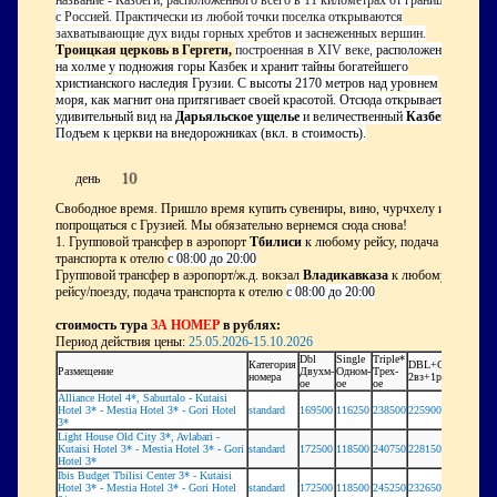
с Россией. Практически из любой точки поселка открываются
захватывающие дух виды горных хребтов и заснеженных вершин.
Троицкая церковь в Гергети,
построенная в XI
V
веке,
расположена
на холме у подножия горы Казбек и хранит тайны богатейшего
христианского наследия Грузии. С высоты 2170 метров над уровнем
моря, как магнит она притягивает своей красотой. Отсюда открывается
удивительный вид на
Дарьяльское ущелье
и величественный
Казбек
!
Подъем к церкви на внедорожниках (вкл. в стоимость).
10
день
Свободное время. Пришло время купить сувениры, вино, чурчхелу и
попрощаться с Грузией. Мы обязательно вернемся сюда снова!
1. Групповой трансфер в аэропорт
Тбилиси
к любому рейсу, подача
транспорта к отелю
с 08:00 до 20:00
Групповой трансфер в аэропорт/ж.д. вокзал
Владикавказа
к любому
рейсу/поезду, подача транспорта к отелю
с 08:00 до 20:00
стоимость тура
ЗА НОМЕР
в рублях:
Период действия цены:
25.05.2026-15.10.2026
Dbl
Single
Triple*
Категория
DBL+СH
Размещение
Двухм-
Одном-
Трех-
номера
2вз+1реб
ое
ое
ое
Alliance Hotel 4*, Saburtalo - Kutaisi
Hotel 3* - Mestia Hotel 3* - Gori Hotel
standard
169500
116250
238500
225900
3*
Light House Old City 3*, Avlabari -
Kutaisi Hotel 3* - Mestia Hotel 3* - Gori
standard
172500
118500
240750
228150
Hotel 3*
Ibis Budget Tbilisi Center 3* - Kutaisi
Hotel 3* - Mestia Hotel 3* - Gori Hotel
standard
172500
118500
245250
232650