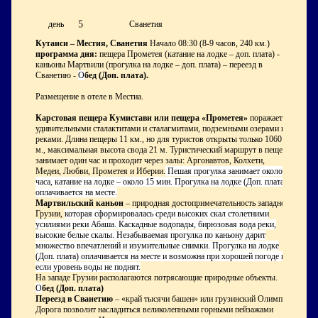
5
день
Сванетия
Кутаиси – Местия, Сванетия
Начало 08:30 (8-9 часов, 240 км.)
программа дня:
пещера Прометея (катание на лодке – доп. плата) -
каньоны Мартвили (прогулка на лодке – доп. плата)
– переезд в
Сванетию -
О
бед (Доп. плата).
Размещение в отеле в Местиа.
Карстовая пещера Кумистави или
пещера «Прометея»
поражает
удивительными сталактитами и сталагмитами, подземными озерами и
реками. Длина пещеры 11 км., но для туристов открыты только 1060
м., максимальная высота свода 21 м. Туристический маршрут в пещере
занимает один час и проходит через залы: Аргонавтов, Колхети,
Медеи, Любви, Прометея и Иберии.
Пешая прогулка занимает около
часа, катание на лодке – около 15 мин. Прогулка на лодке (Доп. плата)
оплачивается на месте.
Мартвильский каньон
– природная достопримечательность западной
Грузии,
которая сформировалась среди высоких скал столетними
усилиями реки Абаша. Каскадные водопады, бирюзовая вода реки,
высокие белые скалы. Незабываемая прогулка по каньону дарит
множество впечатлений и изумительные снимки. Прогулка на лодке
(Доп. плата) оплачивается на месте и возможна при хорошей погоде и,
если уровень воды не поднят.
На западе Грузии располагаются потрясающие природные объекты.
О
бед (Доп. плата)
Переезд в Сванетию
– «край тысячи башен» или грузинский Олимп.
Дорога позволит насладиться великолепными горными пейзажами