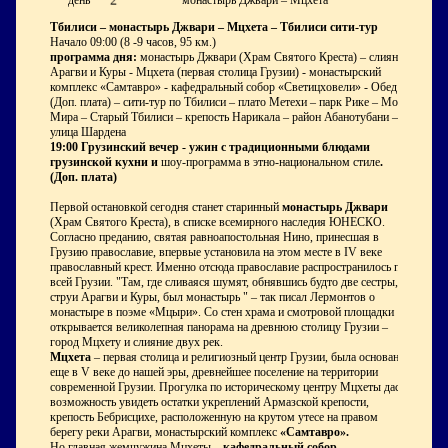
день
монастырь Джвари – Мцхета
Тбилиси – монастырь Джвари – Мцхета – Тбилиси сити-тур
Начало 09:00 (8 -9 часов, 95 км.)
программа дня:
монастырь Джвари (Храм Святого Креста) – слияние
Арагви и Куры - Мцхета (первая столица Грузии) - монастырский
комплекс «Самтавро» - кафедральный собор «Светицховели» - Обед
(Доп. плата) – сити-тур по Тбилиси – плато Метехи – парк Рике – Мост
Мира – Старый Тбилиси – крепость Нарикала – район Абанотубани –
улица Шардена
19:00 Грузинский вечер - ужин с традиционными блюдами
грузинской кухни и
шоу-программа в этно-национальном стиле
.
(Доп. плата)
Первой остановкой сегодня станет старинный
монастырь Джвари
(Храм Святого Креста), в списке всемирного наследия ЮНЕСКО.
Согласно преданию, святая равноапостольная Нино, принесшая в
Грузию православие, впервые установила на этом месте в IV веке
православный крест. Именно отсюда православие распространилось по
всей Грузии. "Там, где сливаяся шумят, обнявшись будто две сестры,
струи Арагви и Куры, был монастырь " – так писал Лермонтов о
монастыре в поэме «Мцыри». Со стен храма и смотровой площадки
открывается великолепная панорама на древнюю столицу Грузии –
город Мцхету и слияние двух рек.
Мцхета
– первая столица и религиозный центр Грузии, была основана
еще в V веке до нашей эры, древнейшее поселение на территории
современной Грузии. Прогулка по историческому центру Мцхеты даст
возможность увидеть остатки укреплений Армазской крепости,
крепость Бебрисцихе, расположенную на крутом утесе на правом
берегу реки Арагви, монастырский комплекс
«Самтавро».
Но главная жемчужина Мцхеты –
кафедральный собор