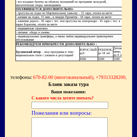
- все входные билеты на объекты посещений по программе экскурсий,
экологические сборы заповедников
ОПЛАЧИВАЕТСЯ ДОПОЛНИТЕЛЬНО:
- прогулка на лодке по Мартвильскому каньону – 15 лари, оплата на месте
- катание на лодке, 15 мин., в пещере Прометея - 18 лари, оплата на месте
- канатная дорога - 30 лари с чел. или прогулка на электрокаре - 45 лари с чел. в
парке Боржоми, оплата на месте
- медицинская страховка
- питание: обеды и ужины
- индивидуальные трансферы, а также любое индивидуальное транспортное
обслуживание
РЕКОМЕНДУЕМ ПРИОБРЕСТИ ДОПОЛНИТЕЛЬНО :
Детское
ВЗРОСЛЫЙ:
РЕБЕНОК,
меню,
Грузинский вечер
– шоу-программа в этно-
руб
до 18 лет
до 8 лет
национальном стиле с ужином и дегустацией
4500
3500
1500
телефоны:
670-82-00 (многоканальный), +79313328200,
Бланк заказа тура
Ваши пожелания:
С какого числа хотите поехать?
Пожелания или вопросы: