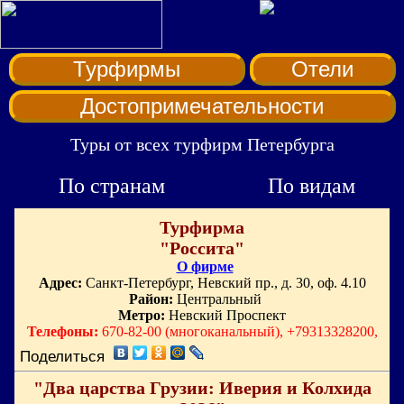
Турфирмы
Отели
Достопримечательности
Туры от всех турфирм Петербурга
По странам
По видам
Турфирма
"Россита"
О фирме
Адрес:
Санкт-Петербург, Невский пр., д. 30, оф. 4.10
Район:
Центральный
Метро:
Невский Проспект
Телефоны:
670-82-00 (многоканальный), +79313328200,
Поделиться
"Два царства Грузии: Иверия и Колхида