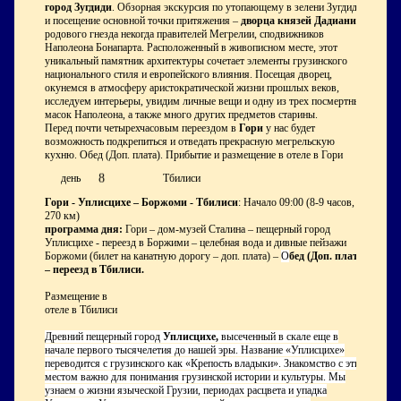
город Зугдиди
. Обзорная экскурсия по утопающему в зелени Зугдиди
и посещение основной точки притяжения –
дворца князей Дадиани
,
родового гнезда некогда правителей Мегрелии, сподвижников
Наполеона Бонапарта. Расположенный в живописном месте, этот
уникальный памятник архитектуры сочетает элементы грузинского
национального стиля и европейского влияния. Посещая дворец,
окунемся в атмосферу аристократической жизни прошлых веков,
исследуем интерьеры, увидим личные вещи и одну из трех посмертных
масок Наполеона, а также много других предметов старины.
Перед почти четырехчасовым переездом в
Гори
у нас будет
возможность подкрепиться и отведать прекрасную мегрельскую
кухню. Обед (Доп. плата). Прибытие и размещение в отеле в Гори
8
день
Тбилиси
Гори - Уплисцихе – Боржоми - Тбилиси
: Начало 09:00 (8-9 часов,
270 км)
программа дня:
Гори – дом-музей Сталина – пещерный город
Уплисцихе - переезд в Боржими – целебная вода и дивные пейзажи
Боржоми (билет на канатную дорогу – доп. плата) –
О
бед (Доп. плата)
– переезд в Тбилиси.
Размещение в
отеле в Тбилиси
Древний пещерный город
Уплисцихе,
высеченный в скале еще в
начале первого тысячелетия до нашей эры. Название «Уплисцихе»
переводится с грузинского как «Крепость владыки». Знакомство с этим
местом важно для понимания грузинской истории и культуры. Мы
узнаем о жизни языческой Грузии, периодах расцвета и упадка