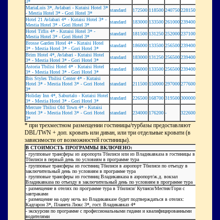
3*
MariaLuis 3*, Avlabari - Kutaisi Hotel 3*
standard
172500
118500
240750
228150
- Mestia Hotel 3* - Gori Hotel 3*
Hotel 21 Avlabari 4* - Kutaisi Hotel 3* -
standard
183000
133500
261000
239400
Mestia Hotel 3* - Gori Hotel 3*
Hotel Tiflis 4* - Kutaisi Hotel 3* -
standard
181500
131250
252000
237100
Mestia Hotel 3* - Gori Hotel 3*
Brosse Garden Hotel 4* - Kutaisi Hotel
standard
186000
133500
256500
239400
3* - Mestia Hotel 3* - Gori Hotel 3*
Brim Hotel 4*, Avlabari - Kutaisi Hotel
standard
183000
131250
256500
239400
3* - Mestia Hotel 3* - Gori Hotel 3*
Astoria Tbilisi Hotel 4* - Kutaisi Hotel
standard
186000
133500
256500
239400
3* - Mestia Hotel 3* - Gori Hotel 3*
Ibis Styles Tbilisi Center 4* - Kutaisi
Hotel 3* - Mestia Hotel 3* - Gori Hotel
standard
211500
150000
297000
277600
3*
Holiday Inn 4*, Saburtalo - Kutaisi Hotel
standard
226500
168700
319500
300000
3* - Mestia Hotel 3* - Gori Hotel 3*
Mercure Tbilisi Old Town 4* - Kutaisi
Hotel 3* - Mestia Hotel 3* - Gori Hotel
standard
234000
176200
-
322600
3*
* при трехместном размещении гостиницы/турбазы предоставляют
DBL/TWN + доп. кровать или диван, или три отдельные кровати (в
зависимости от возможностей гостиницы).
В СТОИМОСТЬ ПРОГРАММЫ ВКЛЮЧЕНО:
- групповые трансферы из аэропорта Тбилиси или из Владикавказа в гостиницы в
Тбилиси в первый день по условиям в программе тура
- групповые трансферы из гостиниц Тбилиси в аэропорт Тбилиси по отъезду в
заключительный день по условиям в программе тура
- групповые трансферы из гостиниц Владикавказа в аэропорт/ж.д. вокзал
Владикавказа по отъезду в заключительный день по условиям в программе тура
- размещение в отелях по программе тура в Тбилиси/ Кутаиси/Местия/Гори с
завтраками
- размещение на одну ночь во Владикавказе будет подтверждаться в отелях:
Кадгарон 3*, Планета Люкс 3*, гост. Владикавказ 4*
- экскурсии по программе с профессиональными гидами и квалифицированными
водителями