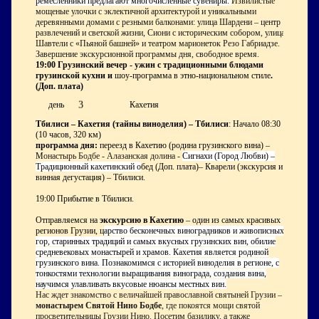
ремесленники предлагают многочисленные сувениры.
Извилистые
мощеные улочки с эклектичной архитектурой и уникальными
деревянными домами с резными балконами: улица Шардени – центр
развлечений и светской жизни, Сиони с историческим собором, улица
Шавтели с «Пьяной башней» и театром марионеток Резо Габриадзе.
Завершение экскурсионной программы дня, свободное время.
19:00 Грузинский вечер - ужин с традиционными блюдами
грузинской кухни и
шоу-программа в этно-национальном стиле
.
(Доп. плата)
3
день
Кахетия
Тбилиси – Кахетия (тайны виноделия) – Тбилиси
: Начало 08:30
(10 часов, 320 км)
программа дня:
переезд в Кахетию (родина грузинского вина) –
М
онастырь Бодбе - Алазанская долина -
Сигнахи (Город Любви) –
Традиционный кахетинский о
бед (Доп. плата)– Кварели (экскурсия и
винная дегустация) – Тбилиси.
19:00 Прибытие в Тбилиси.
Отправляемся на
экскурсию в Кахетию
– один из самых красивых
регионов Грузии, ц
арство бесконечных виноградников и живописных
гор, старинных традиций и самых вкусных грузинских вин, обилие
средневековых монастырей и храмов. Кахетия является родиной
грузинского вина. Познакомимся с историей виноделия в регионе, с
тонкостями технологии выращивания винограда, создания вина,
научимся улавливать вкусовые нюансы местных вин.
Нас ждет знакомство с величайшей православной святыней Грузии –
монастырем Святой Нино Бодбе
, где покоятся мощи святой
просветительницы Грузии Нино. Посетим базилику, а также