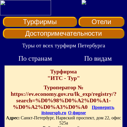
Турфирмы
Отели
Достопримечательности
Туры от всех турфирм Петербурга
По странам
По видам
Турфирма
"ИТС - Тур"
Туроператор №
https://ev.economy.gov.ru/lk_exp/registry/?
search=%D0%98%D0%A2%D0%A1-
%D0%A2%D0%A3%D0%A0
Проверить
itstourspb.ru
О фирме
Адрес:
Санкт-Петербург, Нарвский проспект, дом 22, офис
525а