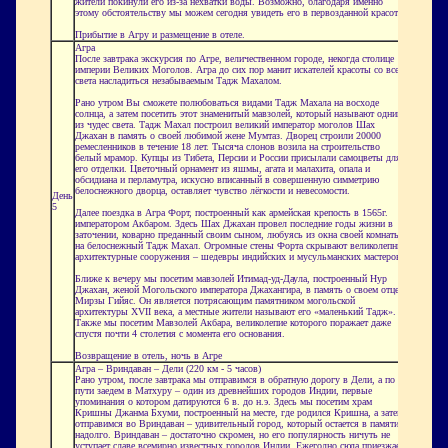
жители покинули его из-за нехватки воды. Возможно, благодаря именно
этому обстоятельству мы можем сегодня увидеть его в первозданной красоте.
Прибытие в Агру и размещение в отеле.
Агра
После завтрака экскурсия по Агре, величественном городе, некогда столице
империи Великих Моголов. Агра до сих пор манит искателей красоты со всего
света насладиться незабываемым Тадж
Махалом
.
Рано утром Вы сможете полюбоваться видами Тадж Махала на восходе
солнца, а затем посетить этот знаменитый мавзолей, который называют одним
из чудес света. Тадж Махал построил великий император моголов Шах
Джахан в память о своей любимой жене Мумтаз. Дворец строили 20000
ремесленников в течение 18 лет. Тысяча слонов возила на строительство
белый мрамор. Купцы из Тибета, Персии и России присылали самоцветы для
его отделки. Цветочный орнамент из яшмы, агата и малахита, опала и
обсидиана
и перламутра, искусно вписанный в совершенную симметрию
белоснежного дворца, оставляет чувство лёгкости и невесомости.
День
5
Далее поездка в Агра Форт, построенный как армейская крепость в 1565г.
императором Акбаром. Здесь Шах Джахан провел последние годы жизни в
заточении, коварно преданный своим сыном, любуясь из окна своей комнаты
на белоснежный Тадж Махал. Огромные стены Форта скрывают великолепные
архитектурные сооружения – шедевры индийских и мусульманских мастеров.
Ближе к вечеру мы посетим мавзолей
Итимад
-уд-
Даула
, построенный Нур
Джахан, женой
Могольского
императора Джахангира, в память о своем отце
Мирзы
Гийяс
. Он является потрясающим памятником
могольской
архитектуры XVII века, а местные жители называют его «маленький Тадж».
Также мы посетим Мавзолей Акбара, великолепие которого поражает даже
спустя почти 4 столетия с момента его основания.
Возвращение в отель, ночь в Агре
Агра –
Вриндаван
– Дели (220 км - 5 часов)
Рано утром, после завтрака мы отправимся в обратную дорогу в Дели, а по
пути заедем в
Матхуру
– один из древнейших городов Индии, первые
упоминания о котором датируются 6 в. до
н.э.
Здесь мы посетим храм
Кришны
Джанма
Бхуми
, построенный на месте, где родился Кришна, а затем
отправимся во
Вриндаван
– удивительный город, который остается в памяти
надолго.
Вриндаван
– достаточно скромен, но его популярность ничуть не
уступает славе всемирно известных городов Индии. Ежегодно сюда приезжает