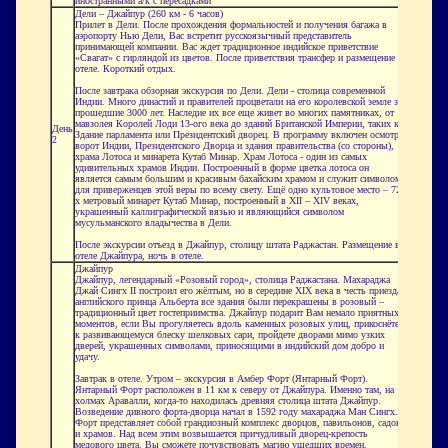
иностранными а/к с пересадками
Дели – Джайпур (260 км - 6 часов)
Прилет в Дели. После прохождения формальностей и получения багажа в
аэропорту
Нью Дели
, Вас встретит русскоязычный представитель
принимающей компании. Вас ждет традиционное индийское приветствие
«
Свагат
» с гирляндой из цветов. После приветствия трансфер и размещение в
отеле. Короткий отдых.
После завтрака обзорная экскурсия по Дели. Дели - столица современной
Индии. Много династий и правителей процветали на его королевской земле за
прошедшие 3000 лет. Наследие их все еще живет во многих памятниках, от
мавзолея Королей
Лоди
13-ого века до зданий Британской Империи, таких как
День
Здание парламента или Президентский дворец. В программу включен осмотр
2
ворот Индии, Президентского Дворца и здания правительства (со стороны),
храма Лотоса и минарета Кутаб Минар. Храм Лотоса - один из самых
удивительных храмов Индии. Построенный в форме цветка лотоса он
является самым большим и красивым бахайским храмом и служит символом
для приверженцев этой веры по всему свету. Ещё одно культовое место –
72-
х метровый
минарет Кутаб Минар, построенный в
XII – XIV
веках,
украшенный каллиграфической вязью и являющийся символом
мусульманского владычества в Дели.
После экскурсии отъезд в Джайпур, столицу штата
Раджастан
. Размещение в
отеле Джайпура, ночь в отеле.
Джайпур
Джайпур, легендарный «Розовый город», столица
Раджастана
. Махараджа
Джай Сингх II построил его жёлтым, но в середине XIX века в честь приезда
английского принца Альберта все здания были перекрашены в розовый –
традиционный цвет гостеприимства. Джайпур подарит Вам немало приятных
моментов, если Вы прогуляетесь вдоль каменных розовых улиц, прикоснётесь
к развивающемуся блеску шелковых сари, пройдете дворами мимо узких
дверей, украшенных символами, приносящими в индийский дом добро и
удачу.
Завтрак в отеле. Утром – экскурсия в Амбер Форт (Янтарный Форт).
Янтарный Форт расположен в 11 км к северу от Джайпура. Именно там, на
холмах
Аравалли
, когда-то находилась древняя столица штата Джайпур.
Возведение дивного форта-дворца начал в 1592 году махараджа Ман Сингх.
Форт представляет собой грандиозный комплекс дворцов, павильонов, садов
и храмов. Над всем этим возвышается причудливый дворец-крепость
медового цвета. Вы сможете почувствовать магию ушедших времен,