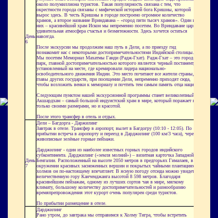
около полумиллиона туристов. Такая популярность связана с тем, что
окрестности города связаны с мифической историей бога Кришны, которой
вырос здесь. В честь Кришны в городе построено огромное количество
храмов, а второе название
Вриндавана
– «город пяти тысяч храмов». Один из
них – красивейший храм
Искон
мы непременно посетим. Во
Вриндаване
царит
удивительная атмосфера счастья и безмятежности. Здесь хочется остаться
День
навсегда.
6
После экскурсии мы продолжим наш путь в Дели, а по приезду гид
познакомит нас с некоторыми достопримечательностями Индийской столицы.
Мы посетим Мемориал Махатмы Ганди (Радж-
Гхат
). Радж-
Гхат
– это город-
парк, главной достопримечательностью которого является черный постамент,
установленный на месте, где кремировали лидера национально-
освободительного движения Индии. Это
место почитают
все жители страны, а
главы других государств, при посещении Дели, непременно приходят сюда,
чтобы возложить венки к мемориалу и почтить тем самым память отца нации.
Следующим пунктом нашей экскурсионной программы станет великолепный
Акшардхам
– самый большой индуистский храм в мире, который поражает не
только своими размерами, но и красотой.
После этого трансфер в отель и отдых.
Дели –
Багдорга
- Даржилинг
Завтрак в отеле. Трансфер в аэропорт, вылет в
Багдогру
(10:10 - 12:05). По
прибытии встреча в аэропорту и переезд в Дарджилинг (100 км/3 часа), через
живописные зелёные горные пейзажи.
Дарджилинг - один из наиболее известных горных городов индийского
субконтинента. Дарджилинг («земля молний») – визитная карточка Западной
День
Бенгалии. Расположенный на высоте 2050 метров в предгорьях Гималаев, в
7
окружении красивых заснеженных вершин и покрытых чайными плантациями
холмов он по-настоящему впечатляет. В ясную погоду отсюда можно увидеть
величественную гору Канченджанга высотой 8 598 метров.
Благодаря
красивейшим пейзажам,
одному из лучших сортов чая в мире, мягкому
климату, большому количеству достопримечательностей и разнообразию
времяпрепровождения этот курорт очень популярен среди туристов.
По прибытии размещение в отеле.
Дарджилинг
Рано утром, до завтрака мы отправимся к Холму Тигра, чтобы встретить