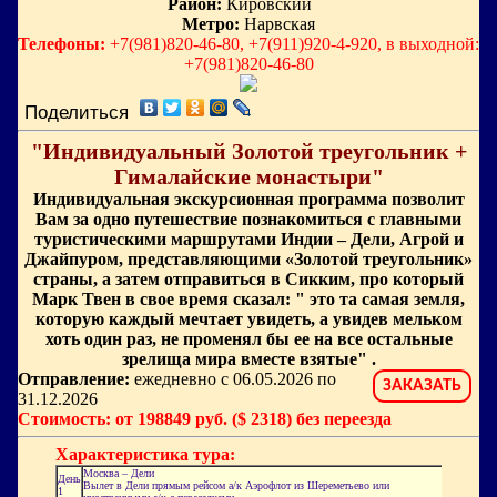
Район:
Кировский
Метро:
Нарвская
Телефоны:
+7(981)820-46-80, +7(911)920-4-920, в выходной:
+7(981)820-46-80
Поделиться
"Индивидуальный Золотой треугольник +
Гималайские монастыри"
Индивидуальная экскурсионная программа позволит
Вам за одно путешествие познакомиться с главными
туристическими маршрутами Индии – Дели, Агрой и
Джайпуром, представляющими «Золотой треугольник»
страны, а затем отправиться в Сикким, про который
Марк Твен в свое время сказал: " это та самая земля,
которую каждый мечтает увидеть, а увидев мельком
хоть один раз, не променял бы ее на все остальные
зрелища мира вместе взятые" .
Отправление:
ежедневно с 06.05.2026 по
ЗАКАЗАТЬ
31.12.2026
Стоимость: от 198849 руб. ($ 2318) без переезда
Характеристика тура:
Москва – Дели
День
Вылет в Дели прямым рейсом а/к Аэрофлот из Шереметьево или
1