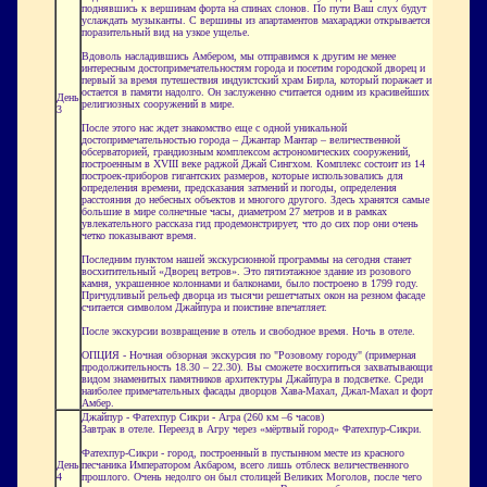
поднявшись к вершинам форта на спинах слонов. По пути Ваш слух будут
услаждать музыканты. С вершины из апартаментов махараджи открывается
поразительный вид на узкое ущелье.
Вдоволь насладившись Амбером, мы отправимся к другим не менее
интересным достопримечательностям города и посетим городской дворец и
первый за время путешествия индуистский храм
Бирла
, который поражает и
остается в памяти надолго. Он заслуженно считается одним из красивейших
День
религиозных сооружений в мире.
3
После этого нас ждет знакомство еще с одной уникальной
достопримечательностью города –
Джантар
Мантар
– величественной
обсерваторией, грандиозным комплексом астрономических сооружений,
построенным в XVIII веке
раджой
Джай Сингхом. Комплекс состоит из 14
построек-приборов гигантских размеров, которые использовались для
определения времени, предсказания затмений и погоды, определения
расстояния до небесных объектов и многого другого. Здесь хранятся самые
большие в мире солнечные часы, диаметром 27 метров и в рамках
увлекательного рассказа гид продемонстрирует, что до сих пор они очень
четко показывают время.
Последним пунктом нашей экскурсионной программы на сегодня станет
восхитительный «Дворец ветров». Это пятиэтажное здание из розового
камня, украшенное колоннами и балконами, было построено в 1799 году.
Причудливый рельеф дворца из тысячи решетчатых окон на резном фасаде
считается символом Джайпура и поистине впечатляет.
После экскурсии возвращение в отель и свободное время. Ночь в отеле.
ОПЦИЯ - Ночная обзорная экскурсия по "Розовому городу" (примерная
продолжительность
18.30 – 22.30
). Вы сможете восхититься захватывающим
видом знаменитых памятников архитектуры Джайпура в подсветке. Среди
наиболее примечательных фасады дворцов Хава-Махал,
Джал
-Махал и форта
Амбер.
Джайпур -
Фатехпур
Сикри
- Агра (260 км –6 часов)
Завтрак в отеле. Переезд в Агру через «мёртвый город»
Фатехпур-Сикри
.
Фатехпур-Сикри - город, построенный в пустынном месте из красного
День
песчаника Императором Акбаром, всего лишь отблеск величественного
4
прошлого. Очень недолго он был столицей Великих Моголов, после чего