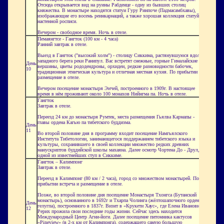
Отсюда открывается вид на руины
Рабденце
- одну из бывших столиц
княжества. В монастыре находятся статуи Гуру Ринпоче (
Падмасамбхавы
),
изображающие его восемь реинкарнаций, а также хорошая коллекция статуй и
настенной росписи.
Вечером - свободное время. Ночь в отеле.
Пемаянгтсе
-
Гангток
(100 км - 4 часа)
Ранний завтрак в отеле.
Выезд в
Гангток
("высокий холм") - столицу
Сиккима
, растянувшуюся вдоль
западного берега реки
Ранипул
. Вас встретят снежные, горные Гималайские
День
вершины, цветы рододендроны, орхидеи, редкие разновидности бабочек,
10
традиционная этническая культура и отличная местная кухня. По прибытии
размещение в отеле.
Вечером посещение монастыря
Энчей
, построенного в 1909г. В настоящее
время в нём проживают около 100 монахов
Нийнгма
па. Ночь в отеле.
Гангток
Завтрак в отеле.
Переезд 24 км до монастыря
Румтек
, места размещения
Гьялва
Кармапы -
главы ордена
Кагью
па тибетского буддизма.
День
11
Во второй половине дня в программу входит посещение
Намгьялского
Института Тибетологии, занимающегося поддержанием тибетского языка и
культуры, сохранившего в своей коллекции множество редких древних
манускриптов
буддийской школы
махаяна. Далее осмотр Чортена До -
Друл
,
одной из известнейших ступ в
Сиккиме
.
Гангток
–
Калимпонг
Завтрак в отеле.
Переезд в
Калимпонг
(80 км / 2 часа), город со множеством монастырей. По
прибытии встреча и размещение в отеле.
Позже, во второй половине дня посещение Монастыря
Тхонгса
(Бутанский
монастырь), основанного в 1692г и
Тхарпа
Чолинга
(
жёлтошапочного
ордена
День
гелугпа
), построенного в 1837г. Визит в «
Крукети
Хаус», где Елена Ивановна
12
Рерих прожила свои последние годы жизни. Сейчас здесь находится
Международный Центр Агни-йоги. Далее посещение питомника кактусов
«
Pineview
» (в 2-х км от
Калимпонга
), содержащего самую большую