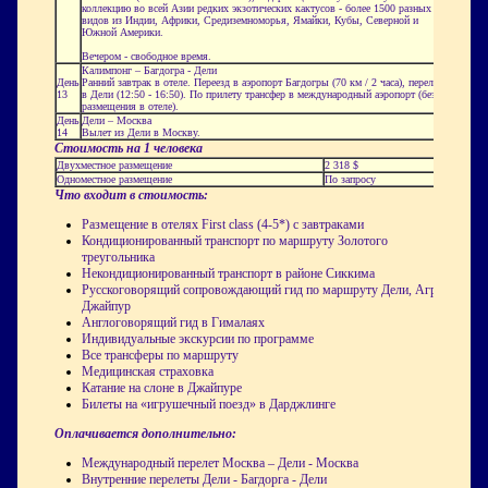
коллекцию во всей Азии редких экзотических кактусов - более 1500 разных
видов из Индии, Африки, Средиземноморья, Ямайки, Кубы, Северной и
Южной Америки.
Вечером - свободное время.
Калимпонг
–
Багдогра
- Дели
День
Ранний завтрак в отеле. Переезд в аэропорт
Багдогры
(70 км / 2 часа), перелет
13
в Дели (12:50 - 16:50). По прилету трансфер в международный аэропорт (без
размещения в отеле).
День
Дели – Москва
14
Вылет из Дели в Москву.
Стоимость на 1 человека
Двухместное размещение
2 318
$
Одноместное размещение
По запросу
Что входит в стоимость:
Размещение в отелях First class (4-5*) с завтраками
Кондиционированный транспорт по маршруту Золотого
треугольника
Некондиционированный транспорт в районе Сиккима
Русскоговорящий сопровождающий гид по маршруту Дели, Агра,
Джайпур
Англоговорящий гид в Гималаях
Индивидуальные экскурсии по программе
Все трансферы по маршруту
Медицинская страховка
Катание на слоне в Джайпуре
Билеты на «игрушечный поезд» в Дарджлинге
Оплачивается дополнительно:
Международный перелет Москва – Дели - Москва
Внутренние перелеты Дели - Багдорга - Дели