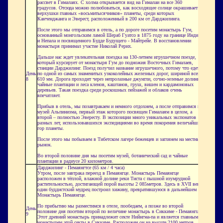
рассвет в Гималаях. С холма открывается вид на Гималаи на все 360
градусов. Отсюда можно полюбоваться, как восходящее солнце окрашивает
верхушки главных «восьмитысячников» планеты, среди которых
Канченджанга и Эверест, расположенный в 200 км от Дарджилинга.
После этого мы отправимся в отель, а по дороге посетим монастырь
Гум
,
основанный монгольским ламой
Шераб
Гуатсо
в 1875 году на границе Индии
и
Непала
и посвященного Будде Будущего -
Майтрейе
. В восстановлении
монастыря принимал участие Николай Рерих.
Дальше нас ждет увлекательная поездка на 130-летнем игрушечном поезде,
который курсирует от монастыря
Гум
до подножия Восточных Гималаев,
станции Дарджилинг. Поезд получил название игрушечного, потому что едет
День
по одной из самых знаменитых узкоколейных железных дорог, шириной всего
8
610 мм. Дорога проходит через непролазные джунгли, сочно-зеленые долины,
чайные плантации и леса кленов, каштанов, груш, вишен и кардамоновых
деревьев. Такая поездка среди роскошных пейзажей и облаков очень
впечатляет.
Прибыв в отель, мы позавтракаем и немного отдохнем, а после отправимся в
музей Альпинизма, первый этаж которого посвящен Гималаям в целом, а
второй – полностью Эвересту. В экспозиции много уникальных экспонатов
разных лет, использовавшихся экспедициями во время покорения величайших
гор планеты.
После этого мы побываем в Тибетском лагере беженцев и заглянем на местный
рынок.
Во второй половине дня мы посетим музей, ботанический сад и чайные
плантации
в радиусе 20 километров.
Дарджилинг -
Пемаянгтсе
(65 км / 4 часа)
Утром, после завтрака переезд в
Пемаянгце
. Монастырь
Пемаянгце
расположен в тёплой, влажной долине реки
Тиста
с пышной изумрудной
растительностью, достигающей порой высоты 2 085метров. Здесь в XVII веке
один буддистский мудрец построил хижину, превратившуюся в дальнейшем в
Монастырь
Пемаянгце
.
По прибытию мы разместимся в отеле, пообедаем, а позже во второй
День
половине дня посетим второй по величине монастырь в
Сиккиме
-
Пемаянгце
.
9
Этот древний монастырь принадлежит секте
Нийнгма
-па и является главным
монастырем этой секты в
Сиккиме
. Расположен он на высоте 2100 метров.