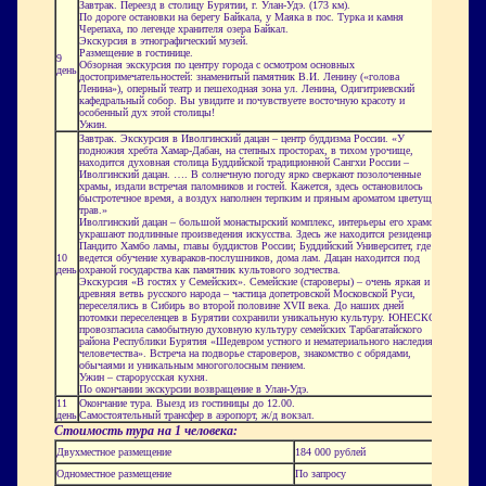
Завтрак. Переезд в столицу Бурятии, г. Улан-Удэ. (173 км).
По дороге остановки на берегу Байкала, у Маяка в пос. Турка и камня
Черепаха, по легенде хранителя озера Байкал.
Экскурсия в этнографический музей.
Размещение в гостинице.
9
Обзорная экскурсия по центру города с осмотром основных
день
достопримечательностей: знаменитый памятник В.И. Ленину («голова
Ленина»), оперный театр и пешеходная зона ул. Ленина, Одигитриевский
кафедральный собор. Вы увидите и почувствуете восточную красоту и
особенный дух этой столицы!
Ужин.
Завтрак. Экскурсия в Иволгинский дацан – центр буддизма России. «У
подножия хребта Хамар-Дабан, на степных просторах, в тихом урочище,
находится духовная столица Буддийской традиционной Сангхи России –
Иволгинский дацан. …. В солнечную погоду ярко сверкают позолоченные
храмы, издали встречая паломников и гостей. Кажется, здесь остановилось
быстротечное время, а воздух наполнен терпким и пряным ароматом цветущих
трав.»
Иволгинский дацан – большой монастырский комплекс, интерьеры его храмов
украшают подлинные произведения искусства. Здесь же находится резиденция
Пандито Хамбо ламы, главы буддистов России; Буддийский Университет, где
10
ведется обучение хувараков-послушников, дома лам. Дацан находится под
день
охраной государства как памятник культового зодчества.
Экскурсия «В гостях у Семейских». Семейские (староверы) – очень яркая и
древняя ветвь русского народа – частица допетровской Московской Руси,
переселялись в Сибирь во второй половине XVII века. До наших дней
потомки переселенцев в Бурятии сохранили уникальную культуру. ЮНЕСКО
провозгласила самобытную духовную культуру семейских Тарбагатайского
района Республики Бурятия «Шедевром устного и нематериального наследия
человечества». Встреча на подворье староверов, знакомство с обрядами,
обычаями и уникальным многоголосным пением.
Ужин – старорусская кухня.
По окончании экскурсии возвращение в Улан-Удэ.
11
Окончание тура. Выезд из гостиницы до 12.00.
день
Самостоятельный трансфер в аэропорт, ж/д вокзал.
Стоимость тура на 1 человека:
Двухместное размещение
184 000 рублей
Одноместное размещение
По запросу