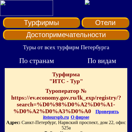
Турфирмы
Отели
Достопримечательности
Туры от всех турфирм Петербурга
По странам
По видам
Турфирма
"ИТС - Тур"
Туроператор №
https://ev.economy.gov.ru/lk_exp/registry/?
search=%D0%98%D0%A2%D0%A1-
%D0%A2%D0%A3%D0%A0
Проверить
itstourspb.ru
О фирме
Адрес:
Санкт-Петербург, Нарвский проспект, дом 22, офис
525а