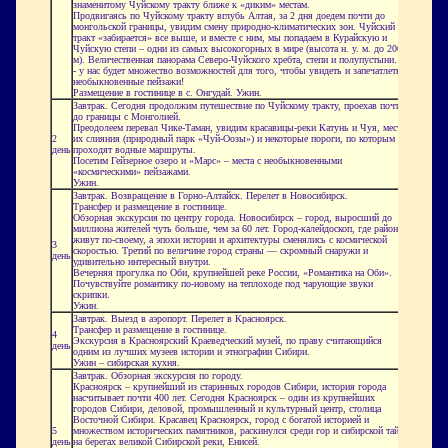
знаменитому Чуйскому тракту ближе к «диким» местам.
Продвигаясь по Чуйскому тракту вглубь Алтая, за 2 дня доедем почти до
монгольской границы, увидим смену природно-климатических зон. Чуйский
тракт «забирается» все выше, и вместе с ним, мы попадаем в Курайскую и
Чуйскую степи – одни из самых высокогорных в мире (высота н. у. м. до 2000
м). Величественная панорама Северо-Чуйского хребта, степи и полупустыни…
- у нас будет множество возможностей для того, чтобы увидеть и запечатлеть
необыкновенные пейзажи!
Размещение в гостинице в с. Онгудай. Ужин.
Завтрак. Сегодня продолжим путешествие по Чуйскому тракту, проехав почти
до границы с Монголией.
Преодолеем перевал Чике-Таман, увидим красавицы-реки Катунь и Чуя, место
2
их слияния (природный парк «Чуй-Оозы») и некоторые пороги, по которым
день
проходят водные маршруты.
Посетим Гейзерное озеро и «Марс» – места с необыкновенными
«космическими» пейзажами.
Ужин.
Завтрак. Возвращение в Горно-Алтайск. Перелет в Новосибирск.
Трансфер и размещение в гостинице.
Обзорная экскурсия по центру города. Новосибирск – город, выросший до
миллиона жителей чуть больше, чем за 60 лет. Город-калейдоскоп, где районы
живут по-своему, а эпохи истории и архитектуры сменялись с космической
3
скоростью. Третий по величине город страны — скромный снаружи и
день
удивительно интересный внутри.
Вечерняя прогулка по Оби, крупнейшей реке России, «Романтика на Оби».
Почувствуйте романтику по-новому на теплоходе под чарующие звуки
скрипки.
Ужин.
Завтрак. Выезд в аэропорт. Перелет в Красноярск.
Трансфер и размещение в гостинице.
4
Экскурсия в Красноярский Краеведческий музей, по праву считающийся
день
одним из лучших музеев истории и этнографии Сибири.
Ужин – сибирская кухня.
Завтрак. Обзорная экскурсия по городу.
Красноярск – крупнейший из старинных городов Сибири, история города
насчитывает почти 400 лет. Сегодня Красноярск – один из крупнейших
городов Сибири, деловой, промышленный и культурный центр, столица
Восточной Сибири. Красавец Красноярск, город с богатой историей и
5
множеством исторических памятников, раскинулся среди гор и сибирской тайги
день
на берегах великой Сибирской реки, Енисей.