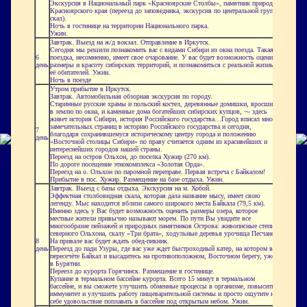
Экскурсия в Национальный парк «Красноярские Столбы», памятник природы
Красноярского края (переезд до заповедника, экскурсия по центральной группе
скал).
Ночь в гостинице на территории Национального парка.
Ужин.
Завтрак. Выезд на ж/д вокзал. Отправление в Иркутск.
Сегодня мы решили познакомить вас с видами Сибири из окна поезда. Такая
6
поездка, несомненно, имеет свое очарование. У вас будет возможность оценить
день
размеры и красоту сибирских территорий, и познакомиться с реальной жизнью
её обитателей. Ужин.
Ночь в поезде
Утром прибытие в Иркутск.
Завтрак. Автомобильная обзорная экскурсия по городу.
Старинные русские храмы и польский костел, деревянные домишки, вросшие
в землю по окна, и каменные дома богатейших сибирских купцов, ¬- здесь
живет история Сибири, история Российского государства…Город вписал много
замечательных страниц в историю Российского государства и сегодня,
7
благодаря сохранившемуся историческому центру города и положению
день
«Восточной столицы Сибири» по праву считается одним из красивейших и
интереснейших городов нашей страны.
Переезд на остров Ольхон, до поселка Хужир (270 км).
По дороге посещение этнокомплекса «Золотая Орда».
Переезд на о. Ольхон по паромной переправе. Первая встреча с Байкалом!
Прибытие в пос. Хужир. Размещение на базе отдыха. Ужин.
Завтрак. Выезд с базы отдыха. Экскурсия на м. Хобой.
Эффектная столбовидная скала, которая дала название мысу, имеет свою
легенду. Мыс находится вблизи самого широкого места Байкала (79,5 км).
Именно здесь у Вас будет возможность оценить размеры озера, которое
местные жители привычно называют морем. По пути Вы увидите все
многообразие пейзажей и природных памятников Острова: живописные степи
северного Ольхона, скалу «Три брата», ходульные деревья урочища Песчаное.
8
На привале вас будет ждать обед-пикник.
день
Переезд до пади Узуры, где вас уже ждет быстроходный катер, на котором вы
пересечёте Байкал и высадитесь на противоположном, Восточном берегу, уже
в Бурятии.
Переезл до курорта Горячинск. Размещение в гостинице.
Купание в термальном бассейне курорта. Всего 15 минут в термальном
бассейне, и вы сможете улучшить обменные процессы в организме, повысить
иммунитет и улучшить работу пищеварительной системы и просто ощутите на
себе удовольствие поплавать в бассейне под открытым небом. Ужин.