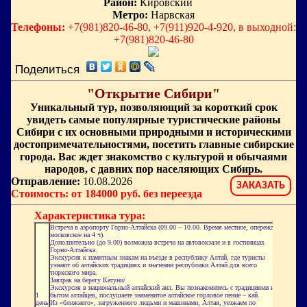
Район:
Кировский
Метро:
Нарвская
Телефоны:
+7(981)820-46-80, +7(911)920-4-920, в выходной:
+7(981)820-46-80
Поделиться
"Открытие Сибири"
Уникальный тур, позволяющий за короткий срок
увидеть самые популярные туристические районы
Сибири с их основными природными и историческими
достопримечательностями, посетить главные сибирские
города. Вас ждет знакомство с культурой и обычаями
народов, с давних пор населяющих Сибирь.
Отправление:
10.08.2026
ЗАКАЗАТЬ
Стоимость: от 184000 руб. без переезда
Характеристика тура:
Встреча в аэропорту Горно-Алтайска (09.00 – 10.00. Время местное, опережает
московское на 4 ч).
Дополнительно (до 9.00) возможна встреча на автовокзале и в гостиницах
Горно-Алтайска.
Экскурсия к памятным знакам на въезде в республику Алтай, где туристы
узнают об алтайских традициях и значении республики Алтай для всего
тюркского мира.
Завтрак на берегу Катуни/
Экскурсия в национальный алтайский аил. Вы познакомитесь с традициями и
1
бытом алтайцев, послушаете знаменитое алтайское горловое пение – кай.
день
Из «ближнего», загруженного людьми и машинами, Алтая, уезжаем по