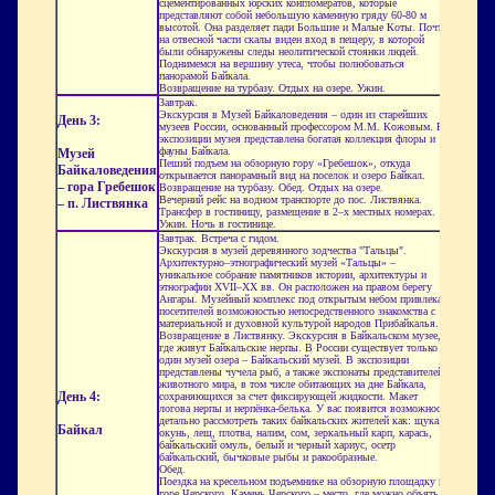
сцементированных юрских конгломератов, которые
представляют собой небольшую каменную гряду 60-80 м
высотой. Она разделяет пади Большие и Малые Коты. Почти
на отвесной части скалы виден вход в пещеру, в которой
были обнаружены следы неолитической стоянки людей.
Поднимемся на вершину утеса, чтобы полюбоваться
панорамой Байкала.
Возвращение на турбазу. Отдых на озере. Ужин.
Завтрак.
Экскурсия в Музей Байкаловедения – один из старейших
День 3:
музеев России, основанный профессором М.М. Кожовым. В
экспозиции музея представлена богатая коллекция флоры и
фауны Байкала.
Музей
Пеший подъем на обзорную гору «Гребешок», откуда
Байкаловедения
открывается панорамный вид на поселок и озеро Байкал.
– гора Гребешок
Возвращение на турбазу. Обед. Отдых на озере.
Вечерний рейс на водном транспорте до пос. Листвянка.
– п. Листвянка
Трансфер в гостиницу, размещение в 2–х местных номерах.
Ужин. Ночь в гостинице.
Завтрак. Встреча с гидом.
Экскурсия в музей деревянного зодчества "Тальцы".
Архитектурно–этнографический музей «Тальцы» –
уникальное собрание памятников истории, архитектуры и
этнографии XVII–XX вв. Он расположен на правом берегу
Ангары. Музейный комплекс под открытым небом привлекает
посетителей возможностью непосредственного знакомства с
материальной и духовной культурой народов Прибайкалья.
Возвращение в Листвянку. Экскурсия в Байкальском музее,
где живут Байкальские нерпы. В России существует только
один музей озера – Байкальский музей. В экспозиции
представлены чучела рыб, а также экспонаты представителей
животного мира, в том числе обитающих на дне Байкала,
День 4:
сохраняющихся за счет фиксирующей жидкости. Макет
логова нерпы и нерпёнка-белька. У вас появится возможность
детально рассмотреть таких байкальских жителей как: щука,
Байкал
окунь, лещ, плотва, налим, сом, зеркальный карп, карась,
байкальский омуль, белый и черный хариус, осетр
байкальский, бычковые рыбы и ракообразные.
Обед.
Поездка на кресельном подъемнике на обзорную площадку на
горе Черского. Камень Черского – место, где можно объять