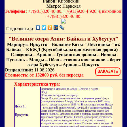
Район:
Кировский
Метро:
Нарвская
Телефоны:
+7(981)820-46-80, +7(911)920-4-920, в выходной:
+7(981)820-46-80
Поделиться
"Великие озера Азии: Байкал и Хубсугул"
Маршрут: Иркутск – Большие Коты – Листвянка – оз.
Байкал – КБЖД (Кругобайкальская железная дорога) –
Слюдянка – Аршан – Тункинская долина – Нилова
Пустынь – Монды – Обоо – стоянка кочевников – берег
озера Хубсугул – Аршан – Иркутск
Отправление:
11.08.2026
ЗАКАЗАТЬ
Стоимость: от 152800 руб. без переезда
Характеристика тура:
Прибытие в Иркутск до обеда. Встреча с гидом.
Обед.
Обзорная экскурсия по городу.
Город Иркутск расположен в месте впадения реки Иркут
(отсюда название) в Ангару. Иркутск основан в 1661 году,
статус города получил в 1686–м. В настоящее время Иркутск
День 1:
– культурный, исторический, научный и административный
центр Иркутской области. Население Иркутска около 600
тысяч человек. Иркутск входит в пятерку самых посещаемых
Иркутск
туристами городов России. Главная достопримечательность
Иркутска, как ни парадоксально это звучит, – Байкал,
который находится на расстоянии 55 км от центра города. Из
других достопримечательностей можно отметить старинные