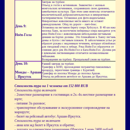
Завтрак на турбазе.
Отъезд в гости к кочевникам. Знакомство с жизнью
монгольских кочевников, сохранивших свою древнюю,
самобытную культуру. При этом сами монголы отличаются
исключительной доброжелательностью и невероятным
гостеприимством. Остановки для фото-видеосъемки.
Невероятные живописные места никого не оставят
равнодушными. Обед по дороге – ланч-бокс.
День 9:
Остановка на песчаном берегу озера Хубсухул. В 48 км южнее
поселка Ханх, на восточном побережье озера находится устье
реки Ноён-Гола с живописными небольшими песчаными
Ноён-Гола
дюнами на бортах долины. Это ближайшие к Ханху песчаные
дюны и бухта с песчаным пляжем. В заболоченном устье река
образует рукава с медленным течением, которые облюбовали
для гнездовий утки и лебеди. Река Ноён-Гол образуется от
слияния двух рек Их-Ноён-Гол и Бага-Ноён-Гол. Долина реки
с вековыми лиственницами отличается великолепными
пейзажами.
Возвращение на турбазу. Прощальный ужин на турбазе.
День 10:
Ранний завтрак на турбазе.
Трансфер к КПП, прохождение погранично-таможенных
процедур, пересечение границы с Бурятией.
Монды – Аршан
Трансфер из поселка Монды до поселка Аршан.
– Иркутск
Отъезд на рейсовом автобусе из Аршана до Иркутска.
Стоимость тура на 1 человека от 152 800 RUB
Стоимость тура включает
- 2хместное размещение в гостиницах и 2х–4х-местное размещение в
юрте;
- питание 3х-разовое;
- транспортное обслуживание и экскурсионное сопровождение на
маршруте;
- билет на рейсовый автобус Аршан-Иркутск.
Стоимость тура не включает
- авиа или жд билет в Иркутск и обратно;
- доплата за одноместное размещение (Иркутск 1 ночь 2400 рублей,