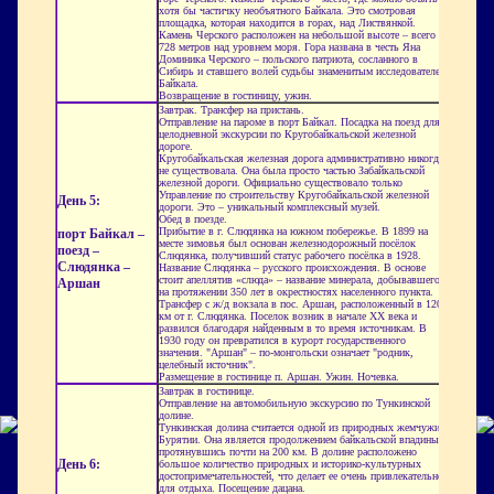
хотя бы частичку необъятного Байкала. Это смотровая
площадка, которая находится в горах, над Листвянкой.
Камень Черского расположен на небольшой высоте – всего
728 метров над уровнем моря. Гора названа в честь Яна
Доминика Черского – польского патриота, сосланного в
Сибирь и ставшего волей судьбы знаменитым исследователем
Байкала.
Возвращение в гостиницу, ужин.
Завтрак. Трансфер на пристань.
Отправление на пароме в порт Байкал. Посадка на поезд для
целодневной экскурсии по Кругобайкальской железной
дороге.
Кругобайкальская железная дорога административно никогда
не существовала. Она была просто частью Забайкальской
железной дороги. Официально существовало только
Управление по строительству Кругобайкальской железной
День 5:
дороги. Это – уникальный комплексный музей.
Обед в поезде.
Прибытие в г. Слюдянка на южном побережье. В 1899 на
порт Байкал –
месте зимовья был основан железнодорожный посёлок
поезд –
Слюдянка, получивший статус рабочего посёлка в 1928.
Слюдянка –
Название Слюдянка – русского происхождения. В основе
стоит апеллятив «слюда» – название минерала, добывавшегося
Аршан
на протяжении 350 лет в окрестностях населенного пункта.
Трансфер с ж/д вокзала в пос. Аршан, расположенный в 120
км от г. Слюдянка. Поселок возник в начале XX века и
развился благодаря найденным в то время источникам. В
1930 году он превратился в курорт государственного
значения. "Аршан" – по-монгольски означает "родник,
целебный источник".
Размещение в гостинице п. Аршан. Ужин. Ночевка.
Завтрак в гостинице.
Отправление на автомобильную экскурсию по Тункинской
долине.
Тункинская долина считается одной из природных жемчужин
Бурятии. Она является продолжением байкальской впадины,
протянувшись почти на 200 км. В долине расположено
День 6:
большое количество природных и историко-культурных
достопримечательностей, что делает ее очень привлекательной
для отдыха. Посещение дацана.