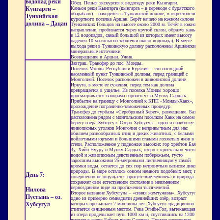
водопад реки
Обед. Пешая экскурсия к водопаду реки Кынгарги.
Кунгарги –
Каньон реки Кынгарга (кынгарга – в переводе с бурятского
«барабан») – находится в Тункинской долине, в окрестностях
Тункийская
курортного поселка Аршан. Берёт начало на южном склоне
долина – Дацан
Тункинских Гольцов на высоте около 2000 м. Течёт в южном
направлении, пробивается через крутой склон, образуя каньон
и 12 водопадов, самый большой из которых имеет высоту
падения 10 м (согласно таблички около водопада). В месте
выхода реки в Тункинскую долину расположены Аршанские
минеральные источники.
Возвращение в Аршан. Ужин.
Завтрак. Трансфер до пос. Монды.
Поселок Монды Республики Бурятия – это последний
населенный пункт Тункинской долины, перед границей с
Монголией. Поселок расположен в живописной долине
Иркута, в месте ее сужения, перед тем как долина
превращается в ущелье. Из поселка Монды хорошо
просматривается панорама горного узла Мунку-Сардык.
Прибытие на границу с Монголией к КПП «Монды-Ханх»,
прохождение погранично-таможенных процедур.
Трансфер до турбазы «Серебряный Берег», размещение. База
расположена рядом с монгольским поселком Ханх на самом
берегу озера Хубсугул. Озеро Хубсугул – одно из наиболее
живописных уголков Монголии с непривычным для нас
обилием разнообразных птиц и диких животных, с белыми
войлочными юртами и большими стадами лохматых яков в
степи. Расположенное у подножия высоких гор хребтов Баян-
Зу, Хийн-Нууру и Мунку-Сардык, озеро с кристально чистой
водой и живописным девственным побережьем, густо
заросшим высокими 25-метровыми лиственницам у самой
кромки воды, остается до сих пор нетронутым оазисом дикой
природы. В мире осталось совсем немного подобных мест, где
День 7:
совершенно не ощущается присутствие человека и природа
сохраняет свое естественное состояние в неизменном
первозданном виде на протяжении тысячелетий.
Нилова
Второе название Хубсугула – «синяя жемчужина». Хубсугул –
Пустынь – оз.
одно из примерно семнадцати древнейших озёр, возраст
Хубсугул
которых превышает 2 миллиона лет. Хубсугул традиционно
считается священным местом. Река Эгийн-Гол, вытекающая
из озера проделывает путь 1000 км и, спустившись на 1200 м,
впадает в озеро Байкал через Селенгу. Прямое расстояние