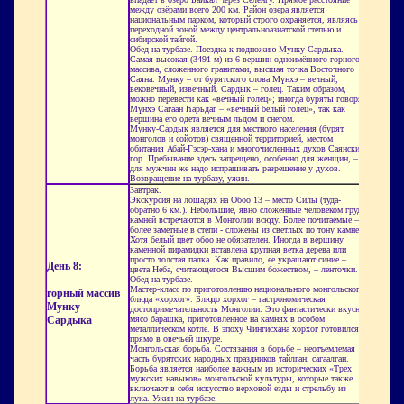
между озёрами всего 200 км. Район озера является
национальным парком, который строго охраняется, являясь
переходной зоной между центральноазиатской степью и
сибирской тайгой.
Обед на турбазе. Поездка к подножию Мунку-Сардыка.
Самая высокая (3491 м) из 6 вершин одноимённого горного
массива, сложенного гранитами, высшая точка Восточного
Саяна. Мунку – от бурятского слова Мүнхэ – вечный,
вековечный, извечный. Сардык – голец. Таким образом,
можно перевести как «вечный голец»; иногда буряты говорят
Мүнхэ Сагаан Һарьдаг – «вечный белый голец», так как
вершина его одета вечным льдом и снегом.
Мунку-Сардык является для местного населения (бурят,
монголов и сойотов) священной территорией, местом
обитания Абай-Гэсэр-хана и многочисленных духов Саянских
гор. Пребывание здесь запрещено, особенно для женщин, –
для мужчин же надо испрашивать разрешение у духов.
Возвращение на турбазу, ужин.
Завтрак.
Экскурсия на лошадях на Обоо 13 – место Силы (туда-
обратно 6 км.). Небольшие, явно сложенные человеком груды
камней встречаются в Монголии всюду. Более почитаемые – и
более заметные в степи - сложены из светлых по тону камней.
Хотя белый цвет обоо не обязателен. Иногда в вершину
каменной пирамидки вставлена крупная ветка дерева или
просто толстая палка. Как правило, ее украшают синие –
День 8:
цвета Неба, считающегося Высшим божеством, – ленточки.
Обед на турбазе.
Мастер-класс по приготовлению национального монгольского
горный массив
блюда «хорхог». Блюдо хорхог – гастрономическая
Мунку-
достопримечательность Монголии. Это фантастически вкусное
Сардыка
мясо барашка, приготовленное на камнях в особом
металлическом котле. В эпоху Чингисхана хорхог готовился
прямо в овечьей шкуре.
Монгольская борьба. Состязания в борьбе – неотъемлемая
часть бурятских народных праздников тайлган, сагаалган.
Борьба является наиболее важным из исторических «Трех
мужских навыков» монгольской культуры, которые также
включают в себя искусство верховой езды и стрельбу из
лука. Ужин на турбазе.