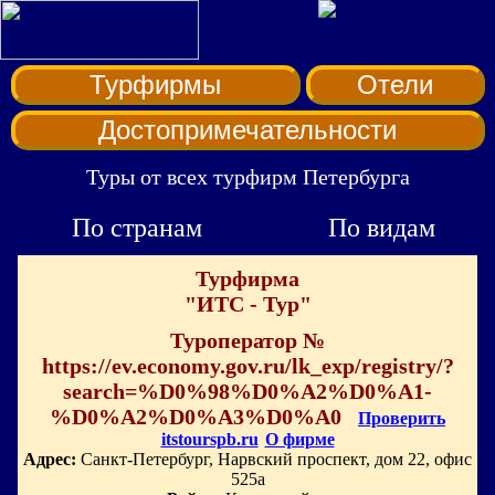
Турфирмы
Отели
Достопримечательности
Туры от всех турфирм Петербурга
По странам
По видам
Турфирма
"ИТС - Тур"
Туроператор №
https://ev.economy.gov.ru/lk_exp/registry/?
search=%D0%98%D0%A2%D0%A1-
%D0%A2%D0%A3%D0%A0
Проверить
itstourspb.ru
О фирме
Адрес:
Санкт-Петербург, Нарвский проспект, дом 22, офис
525а