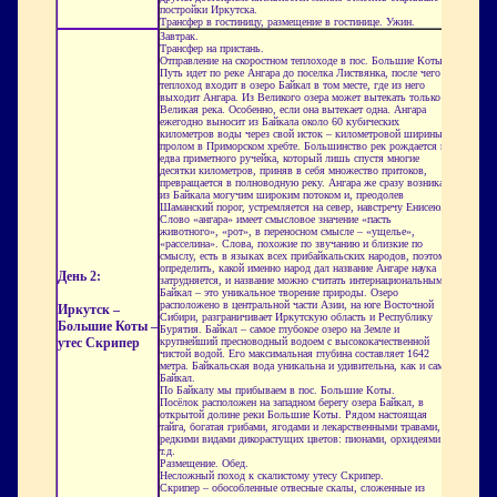
постройки Иркутска.
Трансфер в гостиницу, размещение в гостинице. Ужин.
Завтрак.
Трансфер на пристань.
Отправление на скоростном теплоходе в пос. Большие Коты.
Путь идет по реке Ангара до поселка Листвянка, после чего
теплоход входит в озеро Байкал в том месте, где из него
выходит Ангара. Из Великого озера может вытекать только
Великая река. Особенно, если она вытекает одна. Ангара
ежегодно выносит из Байкала около 60 кубических
километров воды через свой исток – километровой ширины
пролом в Приморском хребте. Большинство рек рождается из
едва приметного ручейка, который лишь спустя многие
десятки километров, приняв в себя множество притоков,
превращается в полноводную реку. Ангара же сразу возникает
из Байкала могучим широким потоком и, преодолев
Шаманский порог, устремляется на север, навстречу Енисею.
Слово «ангара» имеет смысловое значение «пасть
животного», «рот», в переносном смысле – «ущелье»,
«расселина». Слова, похожие по звучанию и близкие по
смыслу, есть в языках всех прибайкальских народов, поэтому
определить, какой именно народ дал название Ангаре наука
День 2:
затрудняется, и название можно считать интернациональным.
Байкал – это уникальное творение природы. Озеро
расположено в центральной части Азии, на юге Восточной
Иркутск –
Сибири, разграничивает Иркутскую область и Республику
Большие Коты –
Бурятия. Байкал – самое глубокое озеро на Земле и
утес Скрипер
крупнейший пресноводный водоем с высококачественной
чистой водой. Его максимальная глубина составляет 1642
метра. Байкальская вода уникальна и удивительна, как и сам
Байкал.
По Байкалу мы прибываем в пос. Большие Коты.
Посёлок расположен на западном берегу озера Байкал, в
открытой долине реки Большие Коты. Рядом настоящая
тайга, богатая грибами, ягодами и лекарственными травами,
редкими видами дикорастущих цветов: пионами, орхидеями и
т.д.
Размещение. Обед.
Несложный поход к скалистому утесу Скрипер.
Скрипер – обособленные отвесные скалы, сложенные из