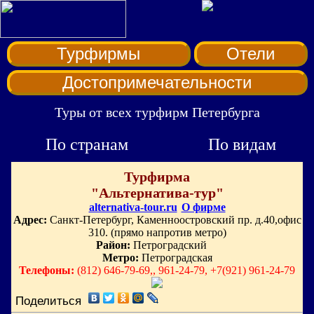
Турфирмы
Отели
Достопримечательности
Туры от всех турфирм Петербурга
По странам
По видам
Турфирма
"Альтернатива-тур"
alternativa-tour.ru
О фирме
Адрес:
Санкт-Петербург, Каменноостровский пр. д.40,офис
310. (прямо напротив метро)
Район:
Петроградский
Метро:
Петроградская
Телефоны:
(812) 646-79-69,, 961-24-79, +7(921) 961-24-79
Поделиться