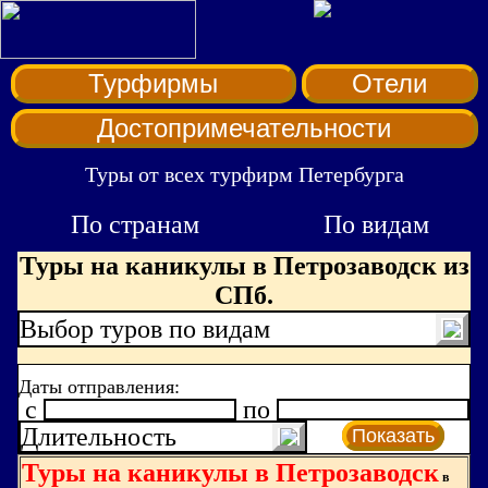
Турфирмы
Отели
Достопримечательности
Туры от всех турфирм Петербурга
По странам
По видам
Туры на каникулы в Петрозаводск из
СПб.
Выбор туров по видам
Даты отправления:
c
по
Длительность
Показать
Туры на каникулы в Петрозаводск
в