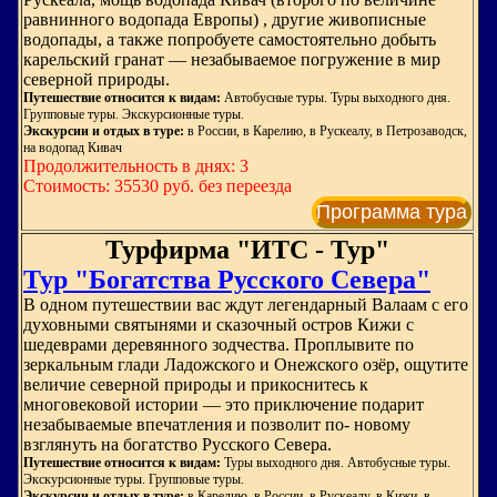
равнинного водопада Европы) , другие живописные
водопады, а также попробуете самостоятельно добыть
карельский гранат — незабываемое погружение в мир
северной природы.
Путешествие относится к видам:
Автобусные туры. Туры выходного дня.
Групповые туры. Экскурсионные туры.
Экскурсии и отдых в туре:
в России, в Карелию, в Рускеалу, в Петрозаводск,
на водопад Кивач
Продолжительность в днях: 3
Стоимость: 35530 руб. без переезда
Программа тура
Турфирма "ИТС - Тур"
Тур "Богатства Русского Севера"
В одном путешествии вас ждут легендарный Валаам с его
духовными святынями и сказочный остров Кижи с
шедеврами деревянного зодчества. Проплывите по
зеркальным глади Ладожского и Онежского озёр, ощутите
величие северной природы и прикоснитесь к
многовековой истории — это приключение подарит
незабываемые впечатления и позволит по‑ новому
взглянуть на богатство Русского Севера.
Путешествие относится к видам:
Туры выходного дня. Автобусные туры.
Экскурсионные туры. Групповые туры.
Экскурсии и отдых в туре:
в Карелию, в России, в Рускеалу, в Кижи, в