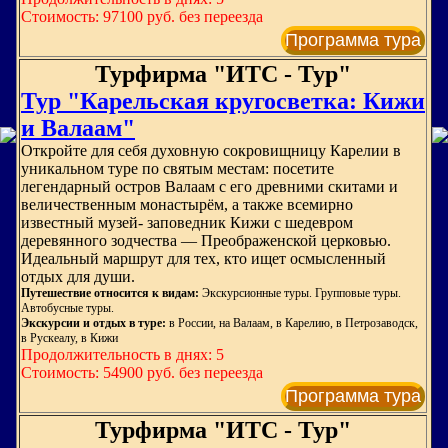
Стоимость: 97100 руб. без переезда
Программа тура
Турфирма "ИТС - Тур"
Тур "Карельская кругосветка: Кижи
и Валаам"
Откройте для себя духовную сокровищницу Карелии в
уникальном туре по святым местам: посетите
легендарный остров Валаам с его древними скитами и
величественным монастырём, а также всемирно
известный музей‑ заповедник Кижи с шедевром
деревянного зодчества — Преображенской церковью.
Идеальный маршрут для тех, кто ищет осмысленный
отдых для души.
Путешествие относится к видам:
Экскурсионные туры. Групповые туры.
Автобусные туры.
Экскурсии и отдых в туре:
в России, на Валаам, в Карелию, в Петрозаводск,
в Рускеалу, в Кижи
Продолжительность в днях: 5
Стоимость: 54900 руб. без переезда
Программа тура
Турфирма "ИТС - Тур"