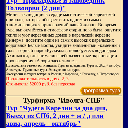
Тур "Приладожье и заповедник
Толвоярви (2 дня)"
Мини - экспедиция в сердце магнетической карельской
природы, которая обещает стать одним из самых
запоминающихся приключений вашей жизни. Во время
тура вы: окунётесь в атмосферу старинного быта, ощутите
тепло и уют деревянных домов в карельской деревне
Кинерма, посетите один из самых высоких карельских
водопадов Белые мосты, увидите знаменитый «каменный
сад» - горный парк «Рускеала», полюбуетесь водопадом
Ахинкоски, где снимались небезызвестные экранизации
произведения «А зори здесь тихие. . . »
Путешествие относится к видам:
Туры на праздники. Туры по Ж/Д + автобус.
Авиа туры. Групповые туры. Экскурсионные туры.
Экскурсии и отдых в туре:
в России, в Карелию, в Рускеалу, в Петрозаводск
Продолжительность в днях: 2, 3
Стоимость: 52000 руб. без переезда
Программа тура
Турфирма "Иволга-СПБ"
Тур "Чудеса Карелии за два дня,
Выезд из СПб, 2 дня + ж / д или
авиа, апрель - октябрь"