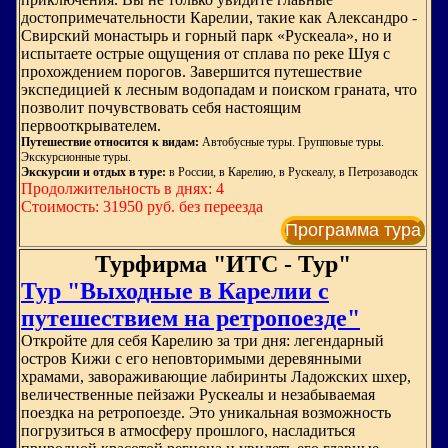
достопримечательности Карелии, такие как Александро -
Свирский монастырь и горный парк «Рускеала», но и
испытаете острые ощущения от сплава по реке Шуя с
прохождением порогов. Завершится путешествие
экспедицией к лесным водопадам и поиском граната, что
позволит почувствовать себя настоящим
первооткрывателем.
Путешествие относится к видам:
Автобусные туры. Групповые туры.
Экскурсионные туры.
Экскурсии и отдых в туре:
в России, в Карелию, в Рускеалу, в Петрозаводск
Продолжительность в днях: 4
Стоимость: 31950 руб. без переезда
Программа тура
Турфирма "ИТС - Тур"
Тур "Выходные в Карелии с
путешествием на ретропоезде"
Откройте для себя Карелию за три дня: легендарный
остров Кижи с его неповторимыми деревянными
храмами, завораживающие лабиринты Ладожских шхер,
величественные пейзажи Рускеалы и незабываемая
поездка на ретропоезде. Это уникальная возможность
погрузиться в атмосферу прошлого, насладиться