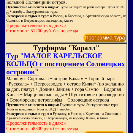
Большой Соловецкий остров.
Путешествие относится к видам:
Туры на отдых на реки и озера. Туры по Ж/
Д + автобус. Экскурсионные туры.
Экскурсии и отдых в туре:
в России, в Карелию, в Архангельскую область, на
Соловки, в Петрозаводск, на водопад Кивач
Продолжительность в днях: 3
Стоимость: 51200 руб. без переезда
Программа тура
Турфирма "Коралл"
Тур "МАЛОЕ КАРЕЛЬСКОЕ
КОЛЬЦО с посещением Соловецких
островов"
Маршрут: Сортавала + остров Валаам + Горный парк
«Рускеала» + Петрозаводск + остров Кижи* (по желанию
за доп. плату) + Долина Зайцев + гора Сампо + Водопад
Кивач + Марциальные воды + Шунгитовое производство
+ Беломорские петроглифы + Соловецкие острова
Путешествие относится к видам:
Групповые туры. Экскурсионные туры.
Туры на праздники. Туры по Ж/Д + автобус.
Экскурсии и отдых в туре:
в Рускеалу, в России, в Карелию, на Соловки, в
Архангельскую область, в Петрозаводск, на водопад Кивач, в Кижи
Продолжительность в днях: 4
Стоимость: 58300 руб. без переезда