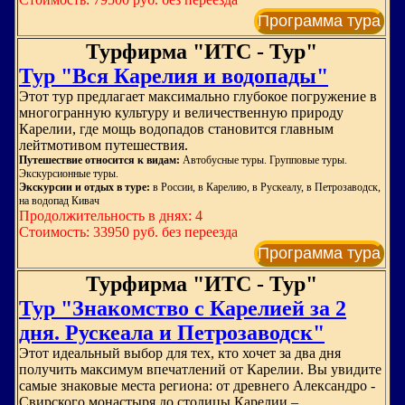
Программа тура
Турфирма "ИТС - Тур"
Тур "Вся Карелия и водопады"
Этот тур предлагает максимально глубокое погружение в
многогранную культуру и величественную природу
Карелии, где мощь водопадов становится главным
лейтмотивом путешествия.
Путешествие относится к видам:
Автобусные туры. Групповые туры.
Экскурсионные туры.
Экскурсии и отдых в туре:
в России, в Карелию, в Рускеалу, в Петрозаводск,
на водопад Кивач
Продолжительность в днях: 4
Стоимость: 33950 руб. без переезда
Программа тура
Турфирма "ИТС - Тур"
Тур "Знакомство с Карелией за 2
дня. Рускеала и Петрозаводск"
Этот идеальный выбор для тех, кто хочет за два дня
получить максимум впечатлений от Карелии. Вы увидите
самые знаковые места региона: от древнего Александро -
Свирского монастыря до столицы Карелии –