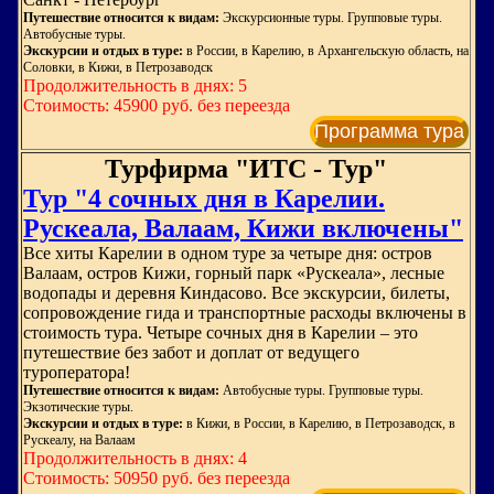
Путешествие относится к видам:
Экскурсионные туры. Групповые туры.
Автобусные туры.
Экскурсии и отдых в туре:
в России, в Карелию, в Архангельскую область, на
Соловки, в Кижи, в Петрозаводск
Продолжительность в днях: 5
Стоимость: 45900 руб. без переезда
Программа тура
Турфирма "ИТС - Тур"
Тур "4 сочных дня в Карелии.
Рускеала, Валаам, Кижи включены"
Все хиты Карелии в одном туре за четыре дня: остров
Валаам, остров Кижи, горный парк «Рускеала», лесные
водопады и деревня Киндасово. Все экскурсии, билеты,
сопровождение гида и транспортные расходы включены в
стоимость тура. Четыре сочных дня в Карелии – это
путешествие без забот и доплат от ведущего
туроператора!
Путешествие относится к видам:
Автобусные туры. Групповые туры.
Экзотические туры.
Экскурсии и отдых в туре:
в Кижи, в России, в Карелию, в Петрозаводск, в
Рускеалу, на Валаам
Продолжительность в днях: 4
Стоимость: 50950 руб. без переезда