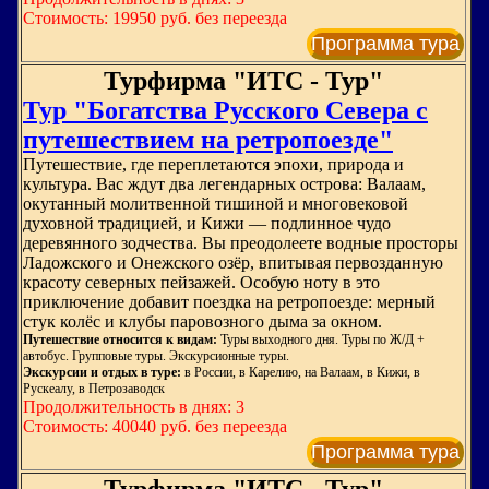
Стоимость: 19950 руб. без переезда
Программа тура
Турфирма "ИТС - Тур"
Тур "Богатства Русского Севера с
путешествием на ретропоезде"
Путешествие, где переплетаются эпохи, природа и
культура. Вас ждут два легендарных острова: Валаам,
окутанный молитвенной тишиной и многовековой
духовной традицией, и Кижи — подлинное чудо
деревянного зодчества. Вы преодолеете водные просторы
Ладожского и Онежского озёр, впитывая первозданную
красоту северных пейзажей. Особую ноту в это
приключение добавит поездка на ретропоезде: мерный
стук колёс и клубы паровозного дыма за окном.
Путешествие относится к видам:
Туры выходного дня. Туры по Ж/Д +
автобус. Групповые туры. Экскурсионные туры.
Экскурсии и отдых в туре:
в России, в Карелию, на Валаам, в Кижи, в
Рускеалу, в Петрозаводск
Продолжительность в днях: 3
Стоимость: 40040 руб. без переезда
Программа тура