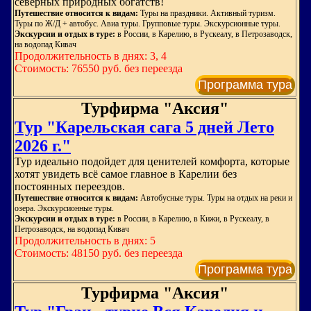
северных природных богатств!
Путешествие относится к видам:
Туры на праздники. Активный туризм.
Туры по Ж/Д + автобус. Авиа туры. Групповые туры. Экскурсионные туры.
Экскурсии и отдых в туре:
в России, в Карелию, в Рускеалу, в Петрозаводск,
на водопад Кивач
Продолжительность в днях: 3, 4
Стоимость: 76550 руб. без переезда
Программа тура
Турфирма "Аксия"
Тур "Карельская сага 5 дней Лето
2026 г."
Тур идеально подойдет для ценителей комфорта, которые
хотят увидеть всё самое главное в Карелии без
постоянных переездов.
Путешествие относится к видам:
Автобусные туры. Туры на отдых на реки и
озера. Экскурсионные туры.
Экскурсии и отдых в туре:
в России, в Карелию, в Кижи, в Рускеалу, в
Петрозаводск, на водопад Кивач
Продолжительность в днях: 5
Стоимость: 48150 руб. без переезда
Программа тура
Турфирма "Аксия"