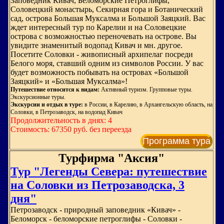
Заповедник Кивач, Беломорские Петроглифы,
Соловецкий монастырь, Секирная гора и Ботанический
сад, острова Большая Муксалма и Большой Заяцкий. Вас
ждет интересный тур по Карелии и на Соловецкие
острова с возможностью переночевать на острове. Вы
увидите знаменитый водопад Кивач и мн. другое.
Посетите Соловки - живописный архипелаг посреди
Белого моря, ставший одним из символов России. У вас
будет возможность побывать на островах «Большой
Заяцкий» и «Большая Муксалма»!
Путешествие относится к видам:
Активный туризм. Групповые туры.
Экскурсионные туры.
Экскурсии и отдых в туре:
в России, в Карелию, в Архангельскую область, на
Соловки, в Петрозаводск, на водопад Кивач
Продолжительность в днях: 4
Стоимость: 67350 руб. без переезда
Программа тура
Турфирма "Аксия"
Тур "Легенды Севера: путешествие
на Соловки из Петрозаводска, 3
дня"
Петрозаводск - природный заповедник «Кивач» -
Беломорск - беломорские петроглифы - Соловки -