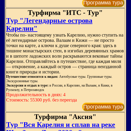
Программа тура
Турфирма "ИТС - Тур"
Тур "Легендарные острова
Карелии"
Чтобы по‑ настоящему узнать Карелию, нужно ступить на
её легендарные острова. Валаам и Кижи — не просто
точки на карте, а ключи к душе северного края: здесь в
тишине монастырских стен, в изгибах деревянных храмов
и в шепоте ладожских волн раскрываются вековые тайны
Карелии. Отправляйтесь в путешествие, где каждая миля
— откровение, а каждый остров — страница неизданной
книги природы и истории.
Путешествие относится к видам:
Автобусные туры. Групповые туры.
Экскурсионные туры.
Экскурсии и отдых в туре:
в России, в Карелию, на Валаам, в Кижи, в
Рускеалу, в Петрозаводск
Продолжительность в днях: 4
Стоимость: 55300 руб. без переезда
Программа тура
Турфирма "Аксия"
Тур "Вся Карелия и сплав на реке