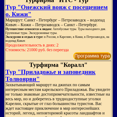
Турфирма "ИТС - Тур"
Тур "Онежский вояж с посещением
о. Кижи"
Маршрут: Санкт - Петербург – Петрозаводск – водопад
Кивач – Кижи – Петрозаводск – Санкт - Петербург.
Путешествие относится к видам:
Автобусные туры. Туры выходного дня.
Групповые туры. Экскурсионные туры.
Экскурсии и отдых в туре:
в России, в Карелию, в Кижи, в Петрозаводск, на
водопад Кивач
Продолжительность в днях: 2
Стоимость: 21000 руб. без переезда
Программа тура
Турфирма "Коралл"
Тур "Приладожье и заповедник
Толвоярви"
Захватывающий маршрут на джипах по самым
интересным местам карельского Приладожья. Вы увидите
не только знаковые достопримечательности, известные на
весь мир, но и доберетесь в труднодоступные уголки
Карелии, скрытые от глаз большинства туристов. Вас
ждет настоящее приключение в мир интереснейших
историй, легенд, неповторимой красоты ландшафтов и