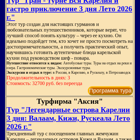
Тур "Гран - турне Вся Карелия и
гастро приключение 3 дня Лето 2026
г."
Этот тур создан для настоящих гурманов и
любознательных путешественников, которые верят, что
лучший способ понять культуру – через ее кухню. Он
идеально подойдет тем, кто хочет не просто посмотреть на
достопримечательности, а получить практический опыт,
научившись готовить аутентичные блюда карельской
кухни под руководством шеф - повара.
Путешествие относится к видам:
Автобусные туры. Туры на отдых на реки и
озера. Гастрономические туры. Экскурсионные туры.
Экскурсии и отдых в туре:
в России, в Карелию, в Рускеалу, в Петрозаводск
Продолжительность в днях: 3
Стоимость: 32700 руб. без переезда
Программа тура
Турфирма "Аксия"
Тур "Легендарные острова Карелии
3 дня: Валаам, Кижи, Рускеала Лето
2026 г."
Трехдневный тур с посещением главных жемчужин
Карелии – легендарных островов Кижи и Валаам, а также