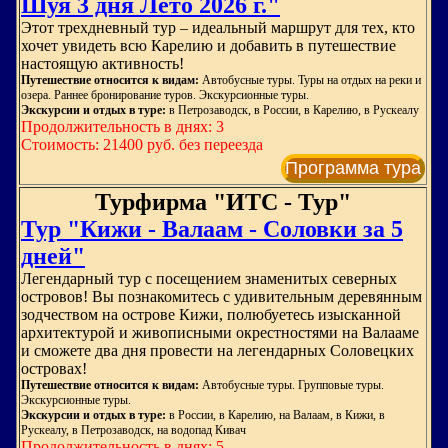
Шуя 3 дня Лето 2026 г."
Этот трехдневный тур – идеальный маршрут для тех, кто
хочет увидеть всю Карелию и добавить в путешествие
настоящую активность!
Путешествие относится к видам:
Автобусные туры. Туры на отдых на реки и
озера. Раннее бронирование туров. Экскурсионные туры.
Экскурсии и отдых в туре:
в Петрозаводск, в России, в Карелию, в Рускеалу
Продолжительность в днях: 3
Стоимость: 21400 руб. без переезда
Программа тура
Турфирма "ИТС - Тур"
Тур "Кижи - Валаам - Соловки за 5
дней"
Легендарный тур с посещением знаменитых северных
островов! Вы познакомитесь с удивительным деревянным
зодчеством на острове Кижи, полюбуетесь изысканной
архитектурой и живописными окрестностями на Валааме
и сможете два дня провести на легендарных Соловецких
островах!
Путешествие относится к видам:
Автобусные туры. Групповые туры.
Экскурсионные туры.
Экскурсии и отдых в туре:
в России, в Карелию, на Валаам, в Кижи, в
Рускеалу, в Петрозаводск, на водопад Кивач
Продолжительность в днях: 5