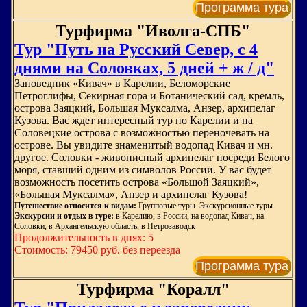
Программа тура
Турфирма "Иволга-СПБ"
Тур "Путь на Русский Север, с 4
днями на Соловках, 5 дней + ж / д"
Заповедник «Кивач» в Карелии, Беломорские
Петроглифы, Секирная гора и Ботанический сад, кремль,
острова Заяцкий, Большая Муксалма, Анзер, архипелаг
Кузова. Вас ждет интересный тур по Карелии и на
Соловецкие острова с возможностью переночевать на
острове. Вы увидите знаменитый водопад Кивач и мн.
другое. Соловки - живописный архипелаг посреди Белого
моря, ставший одним из символов России. У вас будет
возможность посетить острова «Большой Заяцкий»,
«Большая Муксалма», Анзер и архипелаг Кузова!
Путешествие относится к видам:
Групповые туры. Экскурсионные туры.
Экскурсии и отдых в туре:
в Карелию, в России, на водопад Кивач, на
Соловки, в Архангельскую область, в Петрозаводск
Продолжительность в днях: 5
Стоимость: 79450 руб. без переезда
Программа тура
Турфирма "Коралл"