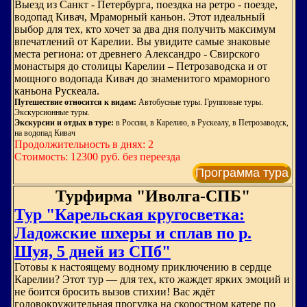
Выезд из Санкт - Петербурга, поездка на ретро - поезде,
водопад Кивач, Мраморный каньон. Этот идеальный
выбор для тех, кто хочет за два дня получить максимум
впечатлений от Карелии. Вы увидите самые знаковые
места региона: от древнего Александро - Свирского
монастыря до столицы Карелии – Петрозаводска и от
мощного водопада Кивач до знаменитого мраморного
каньона Рускеала.
Путешествие относится к видам:
Автобусные туры. Групповые туры.
Экскурсионные туры.
Экскурсии и отдых в туре:
в России, в Карелию, в Рускеалу, в Петрозаводск,
на водопад Кивач
Продолжительность в днях: 2
Стоимость: 12300 руб. без переезда
Программа тура
Турфирма "Иволга-СПБ"
Тур "Карельская кругосветка:
Ладожские шхеры и сплав по р.
Шуя, 5 дней из СПб"
Готовы к настоящему водному приключению в сердце
Карелии? Этот тур — для тех, кто жаждет ярких эмоций и
не боится бросить вызов стихии! Вас ждёт
головокружительная прогулка на скоростном катере по