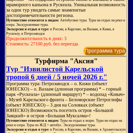
мраморного каньона в Рускеала. Уникальная возможность
за один тур увидеть самые знаменитые
достопримечательности региона.
Путешествие относится к видам:
Автобусные туры. Туры на отдых на реки и
озера. Экскурсионные туры.
Экскурсии и отдых в туре:
в России, в Карелию, на Валаам, в Кижи, в
Рускеалу, в Петрозаводск
Продолжительность в днях: 3
Стоимость: 27100 руб. без переезда
Программа тура
Турфирма "Аксия"
Тур "Извилистой Карельской
тропой 6 дней / 5 ночей 2026 г."
Программа тура: Петрозаводск – о. Кижи (объект
ЮНЕСКО) – о. Валаам (длинная программа) * – горный
парк «Рускеала» (длинный маршрут) * – водопад «Кивач»
- Музей Карельского фронта – Беломорские Петроглифы
(объект ЮНЕСКО) – 3 дня на Соловках (объект
ЮНЕСКО) Возможность посетить остров «Большой
Заяцкий» и остров «Большая Муксалма»!
Путешествие относится к видам:
Туры на отдых к морю. Туры на отдых на
реки и озера. Туры по Ж/Д + автобус. Экскурсионные туры.
Экскурсии и отдых в туре:
в России, в Карелию, на Валаам, в Архангельскую