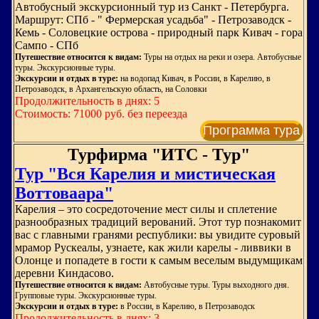
Автобусный экскурсионный тур из Санкт - Петербурга.
Маршрут: СПб - " Фермерская усадьба" - Петрозаводск -
Кемь - Соловецкие острова - природный парк Кивач - гора
Сампо - СПб
Путешествие относится к видам:
Туры на отдых на реки и озера. Автобусные
туры. Экскурсионные туры.
Экскурсии и отдых в туре:
на водопад Кивач, в России, в Карелию, в
Петрозаводск, в Архангельскую область, на Соловки
Продолжительность в днях: 5
Стоимость: 71000 руб. без переезда
Программа тура
Турфирма "ИТС - Тур"
Тур "Вся Карелия и мистическая
Воттоваара"
Карелия – это сосредоточение мест силы и сплетение
разнообразных традиций верований. Этот тур познакомит
вас с главными гранями республики: вы увидите суровый
мрамор Рускеалы, узнаете, как жили карелы - ливвики в
Олонце и попадете в гости к самым веселым выдумщикам
деревни Киндасово.
Путешествие относится к видам:
Автобусные туры. Туры выходного дня.
Групповые туры. Экскурсионные туры.
Экскурсии и отдых в туре:
в России, в Карелию, в Петрозаводск
Продолжительность в днях: 3