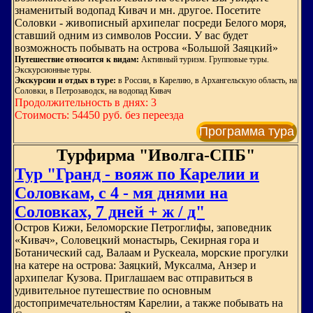
знаменитый водопад Кивач и мн. другое. Посетите
Соловки - живописный архипелаг посреди Белого моря,
ставший одним из символов России. У вас будет
возможность побывать на острова «Большой Заяцкий»
Путешествие относится к видам:
Активный туризм. Групповые туры.
Экскурсионные туры.
Экскурсии и отдых в туре:
в России, в Карелию, в Архангельскую область, на
Соловки, в Петрозаводск, на водопад Кивач
Продолжительность в днях: 3
Стоимость: 54450 руб. без переезда
Программа тура
Турфирма "Иволга-СПБ"
Тур "Гранд - вояж по Карелии и
Соловкам, с 4 - мя днями на
Соловках, 7 дней + ж / д"
Остров Кижи, Беломорские Петроглифы, заповедник
«Кивач», Соловецкий монастырь, Секирная гора и
Ботанический сад, Валаам и Рускеала, морские прогулки
на катере на острова: Заяцкий, Муксалма, Анзер и
архипелаг Кузова. Приглашаем вас отправиться в
удивительное путешествие по основным
достопримечательностям Карелии, а также побывать на