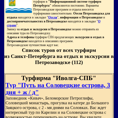
турфирм в
"Информационной системе турфирм
Петербурга"
обновляются постоянно. Варианты
Петрозаводские программ и отдыха вносятся
турфирмами самостоятельно.
Отели Петрозаводска для
отдыха
находятся в закладке "
Отели
",
информация о Петрозаводске
и
достопримечательностях в Петрозаводске
находится в закладке "
О
стране
".
Заявку на
отдых и экскурсии в Петрозаводске
можно отправить из
описания тура по Петрозаводску.
Адреса и телефоны
турфирм СПб предлагающих
экскурсии и отдых в
Петрозаводске
находятся в описаниях программ.
Петрозаводские путешествия ждут вас.
Список туров от всех турфирм
из Санкт-Петербурга на отдых и экскурсии в
Петрозаводске (112)
Турфирма "Иволга-СПБ"
Тур "Путь на Соловецкие острова, 3
дня + ж / д"
Заповедник «Кивач», Беломорские Петроглифы,
Соловецкий монастырь, прогулка на катере до Большого
Заяцкого острова, с 2 - мя днями на Соловках. Вас ждет
интересный тур по Карелии и на Соловецкие острова с
возможностью переночевать на острове. Вы увидите