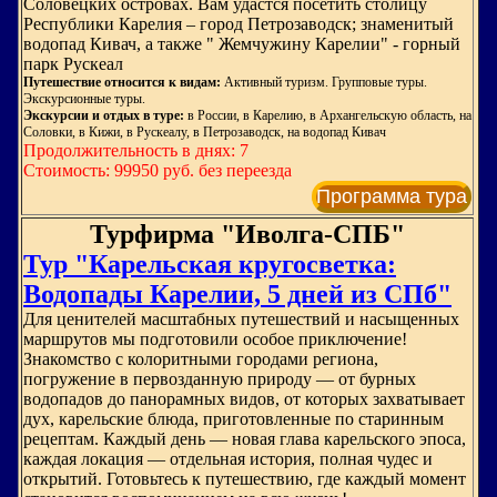
Соловецких островах. Вам удастся посетить столицу
Республики Карелия – город Петрозаводск; знаменитый
водопад Кивач, а также " Жемчужину Карелии" - горный
парк Рускеал
Путешествие относится к видам:
Активный туризм. Групповые туры.
Экскурсионные туры.
Экскурсии и отдых в туре:
в России, в Карелию, в Архангельскую область, на
Соловки, в Кижи, в Рускеалу, в Петрозаводск, на водопад Кивач
Продолжительность в днях: 7
Стоимость: 99950 руб. без переезда
Программа тура
Турфирма "Иволга-СПБ"
Тур "Карельская кругосветка:
Водопады Карелии, 5 дней из СПб"
Для ценителей масштабных путешествий и насыщенных
маршрутов мы подготовили особое приключение!
Знакомство с колоритными городами региона,
погружение в первозданную природу — от бурных
водопадов до панорамных видов, от которых захватывает
дух, карельские блюда, приготовленные по старинным
рецептам. Каждый день — новая глава карельского эпоса,
каждая локация — отдельная история, полная чудес и
открытий. Готовьтесь к путешествию, где каждый момент