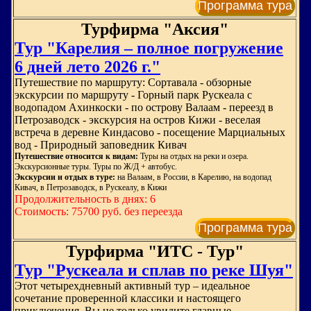
Программа тура
Турфирма "Аксия"
Тур "Карелия – полное погружение
6 дней лето 2026 г."
Путешествие по маршруту: Сортавала - обзорные
экскурсии по маршруту - Горный парк Рускеала с
водопадом Ахинкоски - по острову Валаам - переезд в
Петрозаводск - экскурсия на остров Кижи - веселая
встреча в деревне Киндасово - посещение Марциальных
вод - Природный заповедник Кивач
Путешествие относится к видам:
Туры на отдых на реки и озера.
Экскурсионные туры. Туры по Ж/Д + автобус.
Экскурсии и отдых в туре:
на Валаам, в России, в Карелию, на водопад
Кивач, в Петрозаводск, в Рускеалу, в Кижи
Продолжительность в днях: 6
Стоимость: 75700 руб. без переезда
Программа тура
Турфирма "ИТС - Тур"
Тур "Рускеала и сплав по реке Шуя"
Этот четырехдневный активный тур – идеальное
сочетание проверенной классики и настоящего
приключения. Вы не только увидите главные