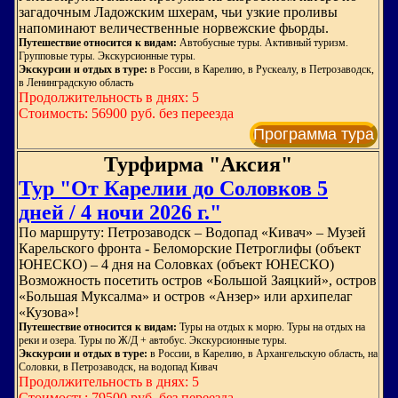
загадочным Ладожским шхерам, чьи узкие проливы
напоминают величественные норвежские фьорды.
Путешествие относится к видам:
Автобусные туры. Активный туризм.
Групповые туры. Экскурсионные туры.
Экскурсии и отдых в туре:
в России, в Карелию, в Рускеалу, в Петрозаводск,
в Ленинградскую область
Продолжительность в днях: 5
Стоимость: 56900 руб. без переезда
Программа тура
Турфирма "Аксия"
Тур "От Карелии до Соловков 5
дней / 4 ночи 2026 г."
По маршруту: Петрозаводск – Водопад «Кивач» – Музей
Карельского фронта - Беломорские Петроглифы (объект
ЮНЕСКО) – 4 дня на Соловках (объект ЮНЕСКО)
Возможность посетить остров «Большой Заяцкий», остров
«Большая Муксалма» и остров «Анзер» или архипелаг
«Кузова»!
Путешествие относится к видам:
Туры на отдых к морю. Туры на отдых на
реки и озера. Туры по Ж/Д + автобус. Экскурсионные туры.
Экскурсии и отдых в туре:
в России, в Карелию, в Архангельскую область, на
Соловки, в Петрозаводск, на водопад Кивач
Продолжительность в днях: 5
Стоимость: 79500 руб. без переезда