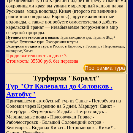
Трёхдневный тур по Карелии подарит встречу с главными
сокровищами края: вы увидите мраморный каньон парка
Рускеала, мощь водопада Кивач (второго по величине
равнинного водопада Европы) , другие живописные
водопады, а также попробуете самостоятельно добыть
карельский гранат — незабываемое погружение в мир
северной природы.
Путешествие относится к видам:
Туры выходного дня. Туры по Ж/Д +
автобус. Групповые туры. Экскурсионные туры.
Экскурсии и отдых в туре:
в России, в Карелию, в Рускеалу, в Петрозаводск,
на водопад Кивач
Продолжительность в днях: 3
Стоимость: 35530 руб. без переезда
Программа тура
Турфирма "Коралл"
Тур "От Калевалы до Соловков .
Автобус"
Приглашаем в автобусный тур из Санкт - Петербурга на
Соловки через Карелию на 5 дней. Маршрут: Санкт -
Петербург - Фермерская Усадьба - Петрозаводск -
Марциальные воды - Палеовулкан Гирвас -
Рабочеостровск - Большой Соловецкий остров -
Беломорск - Водопад Кивач - Петрозаводск - Кижи* -
Санкт - Петербург