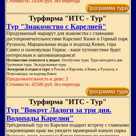
Стоимость: 24500 руб. без переезда
Программа тура
Турфирма "ИТС - Тур"
Тур "Знакомство с Карелией"
Продуманный маршрут для знакомства с главными
достопримечательностями Карелии! Кижи и Горный парк
Рускеала, Марциальные воды и водопад Кивач, гора
Сампо и палеовулкан Гирвас - ваше путешествие будет
интересным и запоминающимся!
Путешествие относится к видам:
Автобусные туры. Туры выходного дня.
Групповые туры. Экскурсионные туры.
Экскурсии и отдых в туре:
в России, в Карелию, в Кижи, в Рускеалу, в
Петрозаводск, на водопад Кивач
Продолжительность в днях: 3
Стоимость: 42500 руб. без переезда
Программа тура
Турфирма "ИТС - Тур"
Тур "Вокруг Ладоги за три дня.
Водопады Карелии"
Трёхдневный тур по Карелии подарит встречу с главными
сокровищами края: вы увидите мраморный каньон парка
Рускеала, мощь водопада Кивач (второго по величине