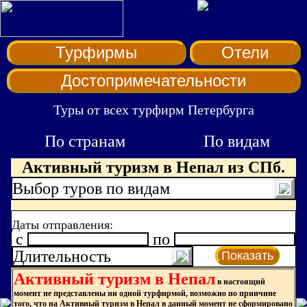
Турфирмы
Отели
Достопримечательности
Туры от всех турфирм Петербурга
По странам
По видам
Активный туризм в Непал из СПб.
Выбор туров по видам
Даты отправления:
c
по
Длительность
Показать
Активный туризм в Непал
в настоящий
момент не представлены ни одной турфирмой, возможно по приичине
того, что на Активный туризм в Непал в данный момент не сформировано