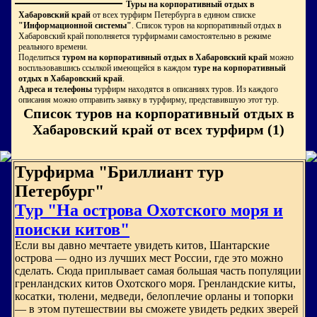
Туры на корпоративный отдых в
Хабаровский край
от всех турфирм Петербурга в едином списке
"Информационной системы"
. Список туров на корпоративный отдых в
Хабаровский край пополняется турфирмами самостоятельно в режиме
реального времени.
Поделиться
туром на корпоративный отдых в Хабаровский край
можно
воспльзовавшись ссылкой имеющейся в каждом
туре на корпоративный
отдых в Хабаровский край
.
Адреса и телефоны
турфирм находятся в описаниях туров. Из каждого
описания можно отправить заявку в турфирму, представившую этот тур.
Список туров на корпоративный отдых в
Хабаровский край от всех турфирм (1)
Турфирма "Бриллиант тур
Петербург"
Тур "На острова Охотского моря и
поиски китов"
Если вы давно мечтаете увидеть китов, Шантарские
острова — одно из лучших мест России, где это можно
сделать. Сюда приплывает самая большая часть популяции
гренландских китов Охотского моря. Гренландские киты,
косатки, тюлени, медведи, белоплечие орланы и топорки
— в этом путешествии вы сможете увидеть редких зверей