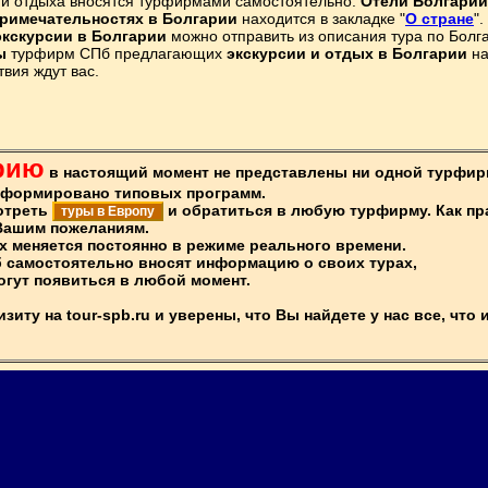
 и отдыха вносятся турфирмами самостоятельно.
Отели Болгарии
римечательностях в Болгарии
находится в закладке "
О стране
".
экскурсии в Болгарии
можно отправить из описания тура по Болг
ы
турфирм СПб предлагающих
экскурсии и отдых в Болгарии
на
вия ждут вас.
рию
в настоящий момент не представлены ни одной турфирм
сформировано типовых программ.
отреть
и обратиться в любую турфирму. Как п
туры в Европу
Вашим пожеланиям.
х меняется постоянно в режиме реального времени.
 самостоятельно вносят информацию о своих турах,
гут появиться в любой момент.
иту на tour-spb.ru и уверены, что Вы найдете у нас все, что 