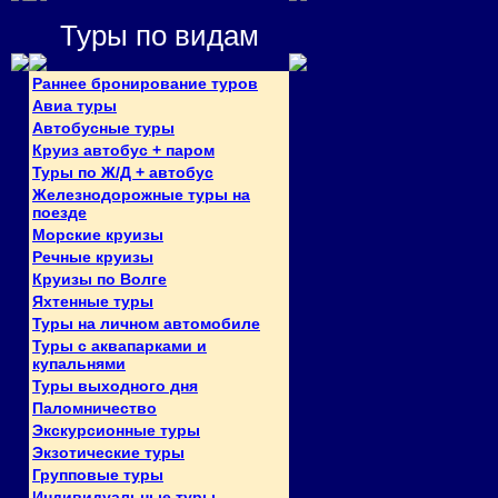
Туры по видам
Раннее бронирование туров
Авиа туры
Автобусные туры
Круиз автобус + паром
Туры по Ж/Д + автобус
Железнодорожные туры на
поезде
Морские круизы
Речные круизы
Круизы по Волге
Яхтенные туры
Туры на личном автомобиле
Туры с аквапарками и
купальнями
Туры выходного дня
Паломничество
Экскурсионные туры
Экзотические туры
Групповые туры
Индивидуальные туры