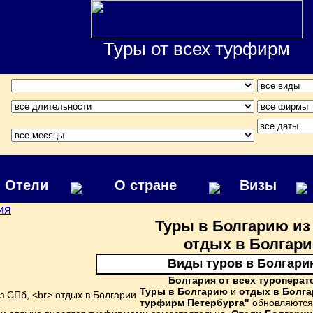
Туры от всех турфирм
Отели
О стране
Визы
ия
Туры в Болгарию из
отдых в Болгар
Виды туров в Болгари
Болгария от всех туроперат
Туры в Болгарию
и
отдых в Болг
турфирм Петербурга"
обновляются 