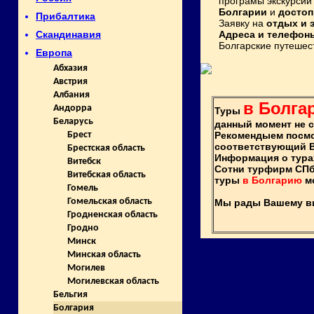
програмы экскурсий
Болгарии
и
достоп
Прибалтика
Заявку на
отдых и 
Адреса и телефон
Скандинавия
Болгарские путешест
Европа
Абхазия
Австрия
Албания
в Болга
Андорра
Туры
Беларусь
данный момент не 
Рекомендыем посм
Брест
соответствующий 
Брестская область
Информация о тура
Витебск
Сотни турфирм СПб
Витебская область
туры
в Болгарию
мо
Гомель
Гомельская область
Мы рады Вашему виз
Гродненская область
Гродно
Минск
Минская область
Могилев
Могилевская область
Бельгия
Болгария