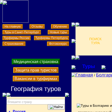
На главную
Отзывы
Обучение
Туры в Санкт-Петербург
Новые туры
Турфирмы России
Турфирмы Петербурга
ПОИСК
ТУРА
Страхование
Фотоконкурс
Медицинская страховка
Туры
Защита прав туристов
Главная
Болгар
/
Вакансии в турфирмах
География туров
Россия