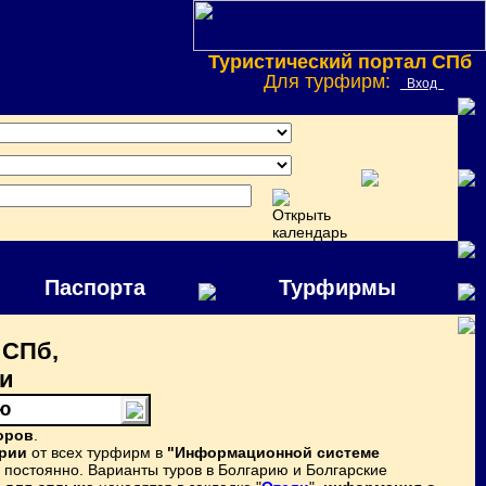
Туристический портал СПб
Для турфирм:
Вход
Паспорта
Турфирмы
 СПб,
ии
ю
оров
.
арии
от всех турфирм в
"Информационной системе
постоянно. Варианты туров в Болгарию и Болгарские