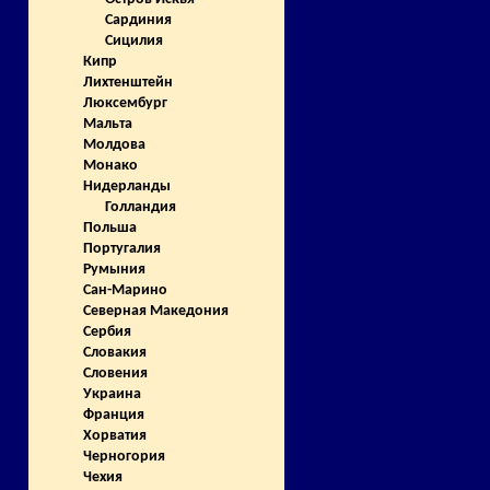
Сардиния
Сицилия
Кипр
Лихтенштейн
Люксембург
Мальта
Молдова
Монако
Нидерланды
Голландия
Польша
Португалия
Румыния
Сан-Марино
Северная Македония
Сербия
Словакия
Словения
Украина
Франция
Хорватия
Черногория
Чехия