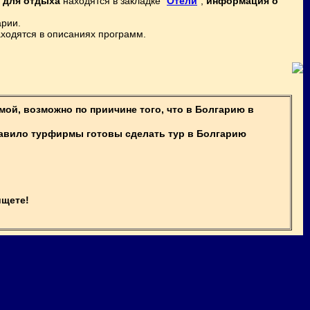
 для отдыха
находятся в закладке "
Отели
",
информация о
арии.
ходятся в описаниях программ.
ой, возможно по приичине того, что в Болгарию в
равило турфирмы готовы сделать тур в Болгарию
ищете!