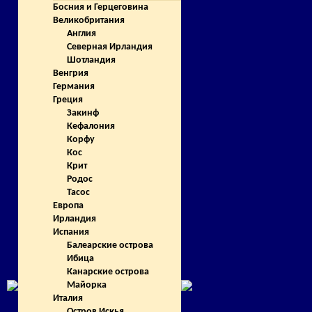
Босния и Герцеговина
Великобритания
Англия
Северная Ирландия
Шотландия
Венгрия
Германия
Греция
Закинф
Кефалония
Корфу
Кос
Крит
Родос
Тасос
Европа
Ирландия
Испания
Балеарские острова
Ибица
Канарские острова
Майорка
Италия
Остров Искья