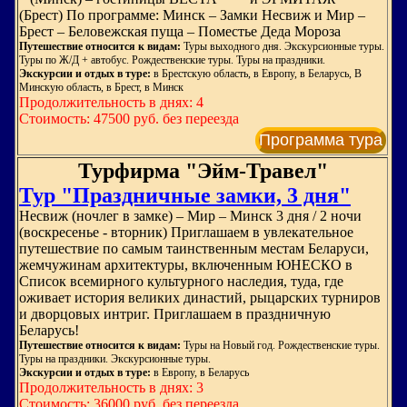
(Брест) По программе: Минск – Замки Несвиж и Мир –
Брест – Беловежская пуща – Поместье Деда Мороза
Путешествие относится к видам:
Туры выходного дня. Экскурсионные туры.
Туры по Ж/Д + автобус. Рождественские туры. Туры на праздники.
Экскурсии и отдых в туре:
в Брестскую область, в Европу, в Беларусь, В
Минскую область, в Брест, в Минск
Продолжительность в днях: 4
Стоимость: 47500 руб. без переезда
Программа тура
Турфирма "Эйм-Травел"
Тур "Праздничные замки, 3 дня"
Несвиж (ночлег в замке) – Мир – Минск 3 дня / 2 ночи
(воскресенье - вторник) Приглашаем в увлекательное
путешествие по самым таинственным местам Беларуси,
жемчужинам архитектуры, включенным ЮНЕСКО в
Список всемирного культурного наследия, туда, где
оживает история великих династий, рыцарских турниров
и дворцовых интриг. Приглашаем в праздничную
Беларусь!
Путешествие относится к видам:
Туры на Новый год. Рождественские туры.
Туры на праздники. Экскурсионные туры.
Экскурсии и отдых в туре:
в Европу, в Беларусь
Продолжительность в днях: 3
Стоимость: 36000 руб. без переезда