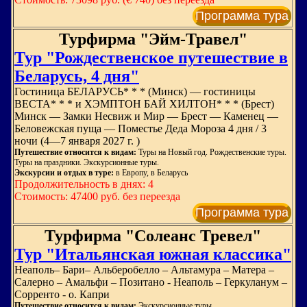
Программа тура
Турфирма "Эйм-Травел"
Тур "Рождественское пу­те­ше­ствие в
Бе­ла­русь, 4 дня"
Го­сти­ни­ца БЕЛАРУСЬ* * * (Минск) — го­сти­ни­цы
ВЕСТА* * * и ХЭМПТОН БАЙ ХИЛТОН* * * (Брест)
Минск — Замки Не­свиж и Мир — Брест — Ка­ме­нец —
Бе­ло­веж­ская пу­ща — По­ме­стье Де­да Мо­ро­за 4 дня / 3
ночи (4—7 ян­ва­ря 2027 г. )
Путешествие относится к видам:
Туры на Новый год. Рождественские туры.
Туры на праздники. Экскурсионные туры.
Экскурсии и отдых в туре:
в Европу, в Беларусь
Продолжительность в днях: 4
Стоимость: 47400 руб. без переезда
Программа тура
Турфирма "Солеанс Тревел"
Тур "Итальянская южная классика"
Неаполь– Бари– Альберобелло – Альтамура – Матера –
Салерно – Амальфи – Позитано - Неаполь – Геркуланум –
Сорренто - о. Капри
Путешествие относится к видам:
Экскурсионные туры.