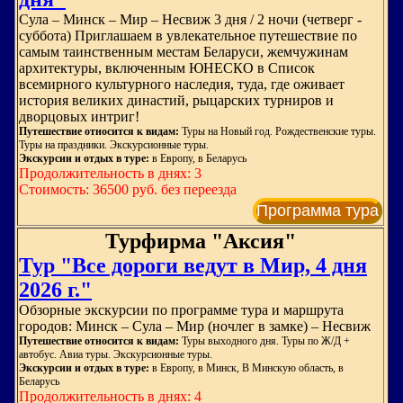
Сула – Минск – Мир – Несвиж 3 дня / 2 ночи (четверг -
суббота) Приглашаем в увлекательное путешествие по
самым таинственным местам Беларуси, жемчужинам
архитектуры, включенным ЮНЕСКО в Список
всемирного культурного наследия, туда, где оживает
история великих династий, рыцарских турниров и
дворцовых интриг!
Путешествие относится к видам:
Туры на Новый год. Рождественские туры.
Туры на праздники. Экскурсионные туры.
Экскурсии и отдых в туре:
в Европу, в Беларусь
Продолжительность в днях: 3
Стоимость: 36500 руб. без переезда
Программа тура
Турфирма "Аксия"
Тур "Все дороги ведут в Мир, 4 дня
2026 г."
Обзорные экскурсии по программе тура и маршрута
городов: Минск – Сула – Мир (ночлег в замке) – Несвиж
Путешествие относится к видам:
Туры выходного дня. Туры по Ж/Д +
автобус. Авиа туры. Экскурсионные туры.
Экскурсии и отдых в туре:
в Европу, в Минск, В Минскую область, в
Беларусь
Продолжительность в днях: 4