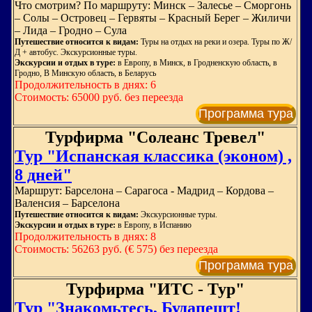
Что смотрим? По маршруту: Минск – Залесье – Сморгонь
– Солы – Островец – Гервяты – Красный Берег – Жиличи
– Лида – Гродно – Сула
Путешествие относится к видам:
Туры на отдых на реки и озера. Туры по Ж/
Д + автобус. Экскурсионные туры.
Экскурсии и отдых в туре:
в Европу, в Минск, в Гродненскую область, в
Гродно, В Минскую область, в Беларусь
Продолжительность в днях: 6
Стоимость: 65000 руб. без переезда
Программа тура
Турфирма "Солеанс Тревел"
Тур "Испанская классика (эконом) ,
8 дней"
Маршрут: Барселона – Сарагоса - Мадрид – Кордова –
Валенсия – Барселона
Путешествие относится к видам:
Экскурсионные туры.
Экскурсии и отдых в туре:
в Европу, в Испанию
Продолжительность в днях: 8
Стоимость: 56263 руб. (€ 575) без переезда
Программа тура
Турфирма "ИТС - Тур"
Тур "Знакомьтесь, Будапешт!