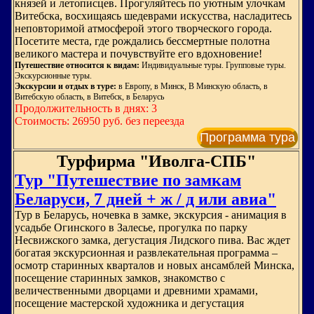
князей и летописцев. Прогуляйтесь по уютным улочкам
Витебска, восхищаясь шедеврами искусства, насладитесь
неповторимой атмосферой этого творческого города.
Посетите места, где рождались бессмертные полотна
великого мастера и почувствуйте его вдохновение!
Путешествие относится к видам:
Индивидуальные туры. Групповые туры.
Экскурсионные туры.
Экскурсии и отдых в туре:
в Европу, в Минск, В Минскую область, в
Витебскую область, в Витебск, в Беларусь
Продолжительность в днях: 3
Стоимость: 26950 руб. без переезда
Программа тура
Турфирма "Иволга-СПБ"
Тур "Путешествие по замкам
Беларуси, 7 дней + ж / д или авиа"
Тур в Беларусь, ночевка в замке, экскурсия - анимация в
усадьбе Огинского в Залесье, прогулка по парку
Несвижского замка, дегустация Лидского пива. Вас ждет
богатая экскурсионная и развлекательная программа –
осмотр старинных кварталов и новых ансамблей Минска,
посещение старинных замков, знакомство с
величественными дворцами и древними храмами,
посещение мастерской художника и дегустация