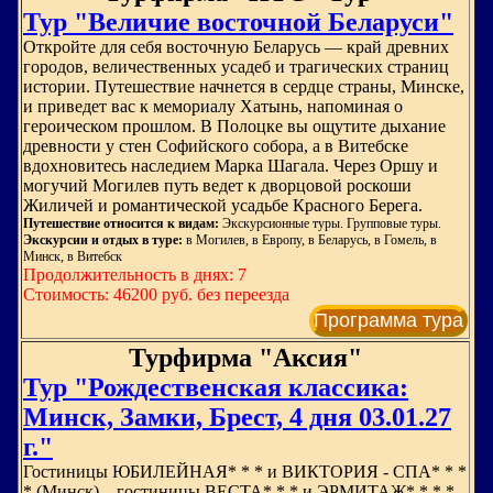
Тур "Величие восточной Беларуси"
Откройте для себя восточную Беларусь — край древних
городов, величественных усадеб и трагических страниц
истории. Путешествие начнется в сердце страны, Минске,
и приведет вас к мемориалу Хатынь, напоминая о
героическом прошлом. В Полоцке вы ощутите дыхание
древности у стен Софийского собора, а в Витебске
вдохновитесь наследием Марка Шагала. Через Оршу и
могучий Могилев путь ведет к дворцовой роскоши
Жиличей и романтической усадьбе Красного Берега.
Путешествие относится к видам:
Экскурсионные туры. Групповые туры.
Экскурсии и отдых в туре:
в Могилев, в Европу, в Беларусь, в Гомель, в
Минск, в Витебск
Продолжительность в днях: 7
Стоимость: 46200 руб. без переезда
Программа тура
Турфирма "Аксия"
Тур "Рождественская классика:
Минск, Замки, Брест, 4 дня 03.01.27
г."
Гостиницы ЮБИЛЕЙНАЯ* * * и ВИКТОРИЯ - СПА* * *
* (Минск) – гостиницы ВЕСТА* * * и ЭРМИТАЖ* * * *