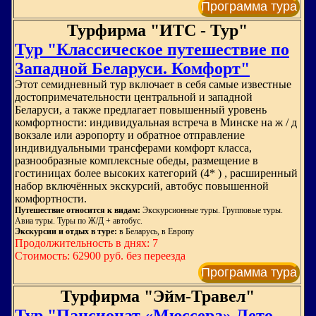
Программа тура
Турфирма "ИТС - Тур"
Тур "Классическое путешествие по
Западной Беларуси. Комфорт"
Этот семидневный тур включает в себя самые известные
достопримечательности центральной и западной
Беларуси, а также предлагает повышенный уровень
комфортности: индивидуальная встреча в Минске на ж / д
вокзале или аэропорту и обратное отправление
индивидуальными трансферами комфорт класса,
разнообразные комплексные обеды, размещение в
гостиницах более высоких категорий (4* ) , расширенный
набор включённых экскурсий, автобус повышенной
комфортности.
Путешествие относится к видам:
Экскурсионные туры. Групповые туры.
Авиа туры. Туры по Ж/Д + автобус.
Экскурсии и отдых в туре:
в Беларусь, в Европу
Продолжительность в днях: 7
Стоимость: 62900 руб. без переезда
Программа тура
Турфирма "Эйм-Травел"
Тур "Пансионат «Мюссера» Лето