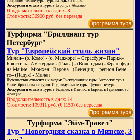
Гастрономические туры. Туры на отдых к морю.
Экскурсии и отдых в туре:
в Европу, в Абхазию
Продолжительность в днях: 8
Стоимость: 36900 руб. без переезда
Программа тура
Турфирма "Бриллиант тур
Петербург"
Тур "Европейский стиль жизни"
Милан– (о. Комо) - (о. Маджоре) – Страсбург– Париж–
Брюссель– Амстердам - (Гаага) - (Волен дам) - Франкфурт
на Майне– Мюнхен– Верона - (Венеция) – регион Вене
то– (Падуя) - Милан
Путешествие относится к видам:
Экскурсионные туры. Авторские туры.
Раннее бронирование туров. Индивидуальные туры. Групповые туры.
Экскурсии и отдых в туре:
в Бельгию, в Италию, в Европу, в Германию, во
Францию
Продолжительность в днях: 14
Стоимость: 109311 руб. (€ 1150) без переезда
Программа тура
Турфирма "Эйм-Травел"
Тур "Новогодняя сказка в Минске, 3
дня"