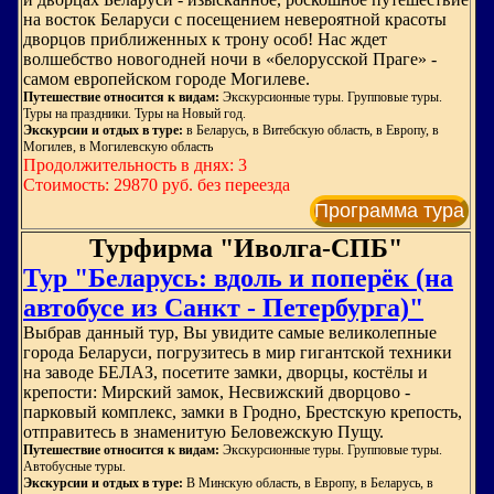
на восток Беларуси с посещением невероятной красоты
дворцов приближенных к трону особ! Нас ждет
волшебство новогодней ночи в «белорусской Праге» -
самом европейском городе Могилеве.
Путешествие относится к видам:
Экскурсионные туры. Групповые туры.
Туры на праздники. Туры на Новый год.
Экскурсии и отдых в туре:
в Беларусь, в Витебскую область, в Европу, в
Могилев, в Могилевскую область
Продолжительность в днях: 3
Стоимость: 29870 руб. без переезда
Программа тура
Турфирма "Иволга-СПБ"
Тур "Беларусь: вдоль и поперёк (на
автобусе из Санкт - Петербурга)"
Выбрав данный тур, Вы увидите самые великолепные
города Беларуси, погрузитесь в мир гигантской техники
на заводе БЕЛАЗ, посетите замки, дворцы, костёлы и
крепости: Мирский замок, Несвижский дворцово -
парковый комплекс, замки в Гродно, Брестскую крепость,
отправитесь в знаменитую Беловежскую Пущу.
Путешествие относится к видам:
Экскурсионные туры. Групповые туры.
Автобусные туры.
Экскурсии и отдых в туре:
В Минскую область, в Европу, в Беларусь, в