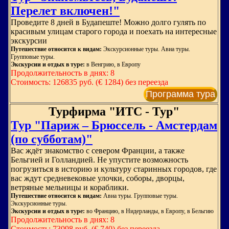
Перелет включен!"
Проведите 8 дней в Будапеште! Можно долго гулять по
красивым улицам старого города и поехать на интересные
экскурсии
Путешествие относится к видам:
Экскурсионные туры. Авиа туры.
Групповые туры.
Экскурсии и отдых в туре:
в Венгрию, в Европу
Продолжительность в днях: 8
Стоимость: 126835 руб. (€ 1284) без переезда
Программа тура
Турфирма "ИТС - Тур"
Тур "Париж – Брюссель - Амстердам
(по субботам)"
Вас ждёт знакомство с севером Франции, а также
Бельгией и Голландией. Не упустите возможность
погрузиться в историю и культуру старинных городов, где
вас ждут средневековые улочки, соборы, дворцы,
ветряные мельницы и кораблики.
Путешествие относится к видам:
Авиа туры. Групповые туры.
Экскурсионные туры.
Экскурсии и отдых в туре:
во Францию, в Нидерланды, в Европу, в Бельгию
Продолжительность в днях: 8
Стоимость: 73098 руб. (€ 740) без переезда