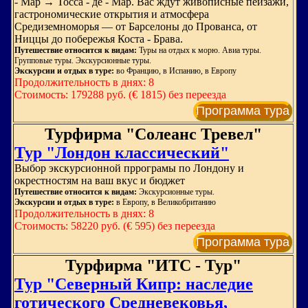
- Мар → Тосса - де - Мар. Вас ждут живописные пейзажи,
гастрономические открытия и атмосфера
Средиземноморья — от Барселоны до Прованса, от
Ниццы до побережья Коста - Брава.
Путешествие относится к видам:
Туры на отдых к морю. Авиа туры.
Групповые туры. Экскурсионные туры.
Экскурсии и отдых в туре:
во Францию, в Испанию, в Европу
Продолжительность в днях: 8
Стоимость: 179288 руб. (€ 1815) без переезда
Программа тура
Турфирма "Солеанс Тревел"
Тур "Лондон классический"
Выбор экскурсионной пррограмы по Лондону и
окрестностям на ваш вкус и бюджет
Путешествие относится к видам:
Экскурсионные туры.
Экскурсии и отдых в туре:
в Европу, в Великобританию
Продолжительность в днях: 8
Стоимость: 58220 руб. (€ 595) без переезда
Программа тура
Турфирма "ИТС - Тур"
Тур "Северный Кипр: наследие
готического Средневековья,