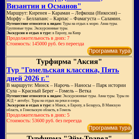
Византии и Османов"
Маршрут: Киренея – Караман – Лефкоша (Никосия) –
Морфу – Беллапаис – Карпас – Фамагуста – Саламин.
Путешествие относится к видам:
Туры на отдых к морю. Авиа туры.
Групповые туры. Экскурсионные туры.
Экскурсии и отдых в туре:
в Европу, на Кипр
Продолжительность в днях: 7
Стоимость: 145000 руб. без переезда
Программа тура
Турфирма "Аксия"
Тур "Гомельская классика, Пять
дней 2026 г."
В маршруте: Минск – Нарочь – Наносы – Парк истории
Сула – Красный Берег – Гомель – Ветка
Путешествие относится к видам:
Экскурсионные туры. Авиа туры. Туры по
Ж/Д + автобус. Туры на отдых на реки и озера.
Экскурсии и отдых в туре:
в Минск, в Европу, в Беларусь, В Минскую
область, в Гомельскую область, в Гомель
Продолжительность в днях: 5
Стоимость: 53600 руб. без переезда
Программа тура
Турфирма "Эйм-Травел"