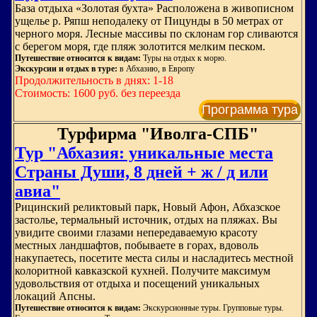
База отдыха «Золотая бухта» Расположена в живописном
ущелье р. Ряпш неподалеку от Пицунды в 50 метрах от
черного моря. Лесные массивы по склонам гор сливаются
с берегом моря, где пляж золотится мелким песком.
Путешествие относится к видам:
Туры на отдых к морю.
Экскурсии и отдых в туре:
в Абхазию, в Европу
Продолжительность в днях: 1-18
Стоимость: 1600 руб. без переезда
Программа тура
Турфирма "Иволга-СПБ"
Тур "Абхазия: уникальные места
Страны Души, 8 дней + ж / д или
авиа"
Рицинский реликтовый парк, Новый Афон, Абхазское
застолье, термальный источник, отдых на пляжах. Вы
увидите своими глазами непередаваемую красоту
местных ландшафтов, побываете в горах, вдоволь
накупаетесь, посетите места силы и насладитесь местной
колоритной кавказской кухней. Получите максимум
удовольствия от отдыха и посещений уникальных
локаций Апсны.
Путешествие относится к видам:
Экскурсионные туры. Групповые туры.