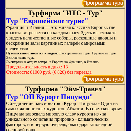
Программа тура
Турфирма "ИТС - Тур"
Тур "Европейское турне"
Франция и Италия — это живая классика Европы, где
красота встречается на каждом шагу. Здесь вы сможете
увидеть величественные соборы, роскошные дворцы и
бескрайние залы картинных галерей с мировыми
шедеврами.
Путешествие относится к видам:
Экскурсионные туры. Групповые туры.
Экзотические туры.
Экскурсии и отдых в туре:
в Европу, во Францию, в Италию
Продолжительность в днях: 13
Стоимость: 81000 руб. (€ 820) без переезда
Программа тура
Турфирма "Эйм-Травел"
Тур "ОП Курорт Пицунда"
Объединение пансионатов «Курорт Пицунда» Один из
самых живописных курортов Абхазии. В советское время
Пицунда завоевала мировую славу курорта из - за
уникального сочетания природно - климатических
факторов, и в первую очередь, благодаря заповедной
сосновой роще.