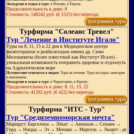
Экскурсии и отдых в туре:
в Италию, в Европу
Продолжительность в днях: 8
Стоимость: 148242 руб. (€ 1515) без переезда
Программа тура
Турфирма "Солеанс Тревел"
Тур "Лечение в Институте Игало"
Туры на 8, 11, 15 и 22 дня в Медицинском центре
физиотерапии и реабилитации имени др. Симо
Милошевича (более известный как Институт Игало) -
уникальная возможность поправить здоровье и отдохнуть
на Адриатическом море
Путешествие относится к видам:
Туры на лечение. Туры на отдых санатории
и пансионаты.
Экскурсии и отдых в туре:
в Черногорию, в Европу
Продолжительность в днях: 8, 11, 15, 22
Стоимость: 41292 руб. (€ 422) без переезда
Программа тура
Турфирма "ИТС - Тур"
Тур "Средиземноморская мечта"
Маршрут: Барселона → Лёкат → Авиньон→ Сенанк →
Горд → Ницца → Эз → Монако → Марсель → Льорет - де