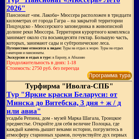
2026"
Пансионат «им. Лакоба» Мюссера расположен в тридцати
километрах от города Гагра – на закрытой территории
Пицундско - Мюссерского заповедника в живописной
долине реки Мюссера. Территория курортного комплекса
занимает около ста восьмидесяти гектар. Большую часть,
которых, занимают сады и субтропические леса.
Путешествие относится к видам:
Туры на отдых к морю. Туры на отдых
санатории и пансионаты.
Экскурсии и отдых в туре:
в Европу, в Абхазию
Продолжительность в днях: 1-18
Стоимость: 2750 руб. без переезда
Программа тура
Турфирма "Иволга-СПБ"
Тур "Яркие краски Беларуси: от
Минска до Витебска, 3 дня + ж / д
или авиа"
усадьба Репина, дом - музей Марка Шагала, Троицкое
предместье. Откройте для себя величие Полоцка, где
каждый камень дышит веками истории, погрузитесь в
атмосферу старинных храмов, почувствуйте дух первых