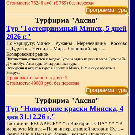
Стоимость: 75246 руб. (€ 769) без переезда
Программа тура
Турфирма "Аксия"
Тур "Гостеприимный Минск, 5 дней
2026 г."
По маршруту: Минск – Ружаны – Меречевщина – Коссово
– Дудутки – Несвиж – Мир – Лошицкий парк –
Комаровский рынок
Путешествие относится к видам:
Туры на отдых на реки и озера. Туры по Ж/
Д + автобус. Авиа туры. Экскурсионные туры.
Экскурсии и отдых в туре:
в Европу, в Минск, В Минскую область, в
Беларусь
Продолжительность в днях: 5
Стоимость: 49000 руб. без переезда
Программа тура
Турфирма "Аксия"
Тур "Новогодние краски Минска, 4
дня 31.12.26 г."
Гостиницы БЕЛАРУСЬ* * * и Виктория - СПА* * * * В
маршруте Минск – Парк интерактивной истории Сула –
Замки Мир и Несвиж– Музей - усадьба Огинского –