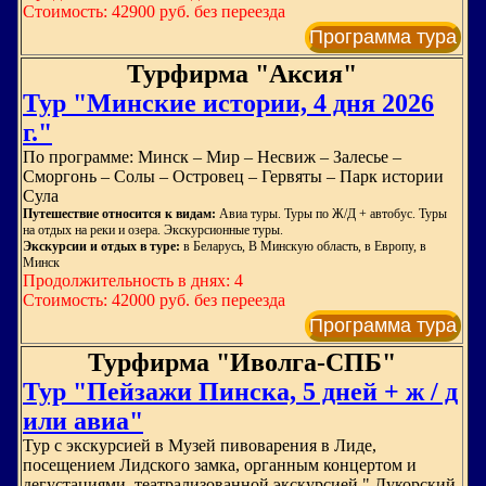
Стоимость: 42900 руб. без переезда
Программа тура
Турфирма "Аксия"
Тур "Минские истории, 4 дня 2026
г."
По программе: Минск – Мир – Несвиж – Залесье –
Сморгонь – Солы – Островец – Гервяты – Парк истории
Сула
Путешествие относится к видам:
Авиа туры. Туры по Ж/Д + автобус. Туры
на отдых на реки и озера. Экскурсионные туры.
Экскурсии и отдых в туре:
в Беларусь, В Минскую область, в Европу, в
Минск
Продолжительность в днях: 4
Стоимость: 42000 руб. без переезда
Программа тура
Турфирма "Иволга-СПБ"
Тур "Пейзажи Пинска, 5 дней + ж / д
или авиа"
Тур с экскурсией в Музей пивоварения в Лиде,
посещением Лидского замка, органным концертом и
дегустациями, театрализованной экскурсией " Дукорский