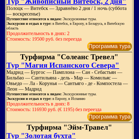
Тур "Живописный Витебск, 2 дня"
Полоцк — Витебск — Здравнёво 2 дня / 1 ночь (суббота
— воскресенье)
Путешествие относится к видам:
Экскурсионные туры.
Экскурсии и отдых в туре:
в Витебск, в Европу, в Беларусь, в Витебскую
область
Продолжительность в днях: 2
Стоимость: 19500 руб. без переезда
Программа тура
Турфирма "Солеанс Тревел"
Тур "Магия Испанского Севера"
Мадрид — Бургос — Памплона — Сан - Себастьян —
Бильбао — Сантильяна - дель - Мар — Комильяс —
Овьедо — Ла - Корунья — Сантьяго - де - Компостела —
Леон — Мадрид
Путешествие относится к видам:
Экскурсионные туры.
Экскурсии и отдых в туре:
в Европу, в Испанию
Продолжительность в днях: 8
Стоимость: 116930 руб. (€ 1195) без переезда
Программа тура
Турфирма "Эйм-Травел"
Тур "Золотая бухта"