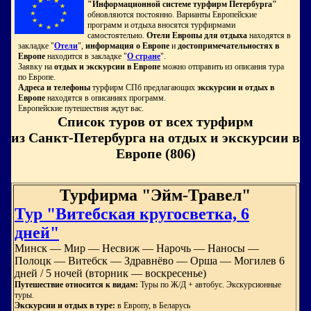
"Информационной системе турфирм Петербурга"
обновляются постоянно. Варианты Европейские
программ и отдыха вносятся турфирмами
самостоятельно.
Отели Европы для отдыха
находятся в
закладке "
Отели
",
информация о Европе
и
достопримечательностях в
Европе
находится в закладке "
О стране
".
Заявку на
отдых и экскурсии в Европе
можно отправить из описания тура
по Европе.
Адреса и телефоны
турфирм СПб предлагающих
экскурсии и отдых в
Европе
находятся в описаниях программ.
Европейские путешествия ждут вас.
Список туров от всех турфирм
из Санкт-Петербурга на отдых и экскурсии в
Европе (806)
Турфирма "Эйм-Травел"
Тур "Витебская кругосветка, 6
дней"
Минск — Мир — Несвиж — Нарочь — Наносы —
Полоцк — Витебск — Здравнёво — Орша — Могилев 6
дней / 5 но­чей (вторник — воскресенье)
Путешествие относится к видам:
Туры по Ж/Д + автобус. Экскурсионные
туры.
Экскурсии и отдых в туре:
в Европу, в Беларусь