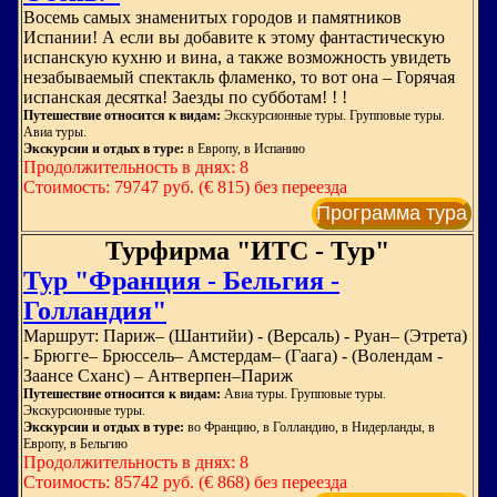
Восемь самых знаменитых городов и памятников
Испании! А если вы добавите к этому фантастическую
испанскую кухню и вина, а также возможность увидеть
незабываемый спектакль фламенко, то вот она – Горячая
испанская десятка! Заезды по субботам! ! !
Путешествие относится к видам:
Экскурсионные туры. Групповые туры.
Авиа туры.
Экскурсии и отдых в туре:
в Европу, в Испанию
Продолжительность в днях: 8
Стоимость: 79747 руб. (€ 815) без переезда
Программа тура
Турфирма "ИТС - Тур"
Тур "Франция - Бельгия -
Голландия"
Маршрут: Париж– (Шантийи) - (Версаль) - Руан– (Этрета)
- Брюгге– Брюссель– Амстердам– (Гаага) - (Волендам -
Заансе Сханс) – Антверпен–Париж
Путешествие относится к видам:
Авиа туры. Групповые туры.
Экскурсионные туры.
Экскурсии и отдых в туре:
во Францию, в Голландию, в Нидерланды, в
Европу, в Бельгию
Продолжительность в днях: 8
Стоимость: 85742 руб. (€ 868) без переезда