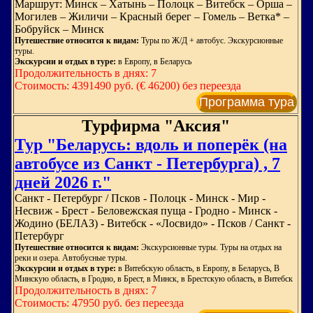
Маршрут: Минск – Хатынь – Полоцк – Витебск – Орша –
Могилев – Жиличи – Красный берег – Гомель – Ветка* –
Бобруйск – Минск
Путешествие относится к видам:
Туры по Ж/Д + автобус. Экскурсионные
туры.
Экскурсии и отдых в туре:
в Европу, в Беларусь
Продолжительность в днях: 7
Стоимость: 4391490 руб. (€ 46200) без переезда
Программа тура
Турфирма "Аксия"
Тур "Беларусь: вдоль и поперёк (на
автобусе из Санкт - Петербурга) , 7
дней 2026 г."
Санкт - Петербург / Псков - Полоцк - Минск - Мир -
Несвиж - Брест - Беловежская пуща - Гродно - Минск -
Жодино (БЕЛАЗ) - Витебск - «Лосвидо» - Псков / Санкт -
Петербург
Путешествие относится к видам:
Экскурсионные туры. Туры на отдых на
реки и озера. Автобусные туры.
Экскурсии и отдых в туре:
в Витебскую область, в Европу, в Беларусь, В
Минскую область, в Гродно, в Брест, в Минск, в Брестскую область, в Витебск
Продолжительность в днях: 7
Стоимость: 47950 руб. без переезда