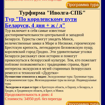
Программа тура
Турфирма "Иволга-СПБ"
Тур "По королевскому пути
Беларуси, 4 дня + ж / д"
Тур включает в себя самые известные
достопримечательности центральной и западной
Беларуси. Туристы смогут увидеть Минск,
величественные замки в Мире и Несвиже, героическую
Брестскую крепость, легендарную Беловежскую пущу,
королевский город Гродно. Эти удивительные уголки
Беларуси расскажут свои истории и помогут
прикоснуться к белорусской культуре. Тем, кто пожелает
поближе познакомиться с традициями страны, будет
интересна экскурсия в музей старинных белорусских
ремесел и технологий «Дудутки»
Путешествие относится к видам:
Экскурсионные туры. Групповые туры.
Гастрономические туры. Железнодорожные туры на поезде. Индивидуальные
туры.
Экскурсии и отдых в туре:
в Брестскую область, в Европу, в Беларусь, в
Гродно, в Гродненскую область, в Брест, в Минск
Продолжительность в днях: 4
Стоимость: 34950 руб. без переезда
Программа тура