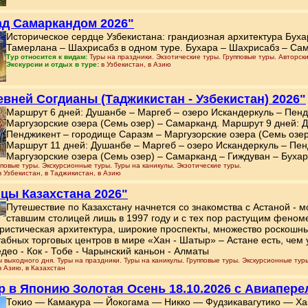
ад Самаркандом 2026"
Историческое сердце Узбекистана: грандиозная архитектура Бух
Тамерлана – Шахрисабз в одном туре. Бухара – Шахрисабз – Са
Тур относится к видам:
Туры на праздники. Экзотические туры. Групповые туры. Авторски
Экскурсии и отдых в туре:
в Узбекистан, в Азию
евней Согдианы (Таджикистан - Узбекистан) 2026"
Маршрут 6 дней: Душанбе – Маргеб – озеро Искандеркуль – Пен
Маргузорские озера (Семь озер) – Самарканд. Маршрут 9 дней: 
Пенджикент – городище Саразм – Маргузорские озера (Семь озер
Маршрут 11 дней: Душанбе – Маргеб – озеро Искандеркуль – Пе
Маргузорские озера (Семь озер) – Самарканд – Гиждуван – Бухар
повые туры. Экскурсионные туры. Туры на каникулы. Экзотические туры.
в Узбекистан, в Таджикистан, в Азию
ицы Казахстана 2026"
Путешествие по Казахстану начнется со знакомства с Астаной - 
ставшим столицей лишь в 1997 году и с тех пор растущим фено
ристическая архитектура, широкие проспекты, множество роскошн
абных торговых центров в мире «Хан - Шатыр» – Астане есть, чем 
део - Кок - Тобе - Чарынский каньон - Алматы
 выходного дня. Туры на праздники. Туры на каникулы. Групповые туры. Экскурсионные тур
в Азию, в Казахстан
тур в Японию Золотая Осень 18.10.2026 с Авиапер
Токио — Камакура — Йокогама — Никко — Фудзикавагутико — Х