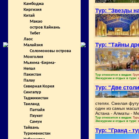
Камбоджа
Тур: "Звезды н
Киргизия
Китай
Макао
остров Хайнань
Тибет
Лаос
Тур: "Тайны др
Малайзия
Соломоновы острова
Монголия
Мьянма -Бирма-
Непал
Пакистан
Тур относится к видам:
Груп
Экскурсии и отдых в туре:
Палау
Северная Корея
Тур: "Две стол
Сингапур
Таджикистан
степях. Смелая футу
Таиланд
один из самых масшт
Паттайя
Астана - Алматы - Ме
Пхукет
Тур относится к видам:
Туры
Экскурсии и отдых в туре:
Самуи
Тайвань
Тур: "Гранд - 
Туркменистан