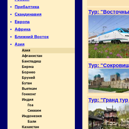
Прибалтика
Тур: "Восточны
Скандинавия
Европа
Африка
Ближний Восток
Азия
Азия
Афганистан
Бангладеш
Тур: "Сокровищ
Бирма
Борнео
Бруней
Бутан
Вьетнам
Гонконг
Тур: "Гранд ту
Индия
Гоа
Сикким
Индонезия
Бали
Казахстан