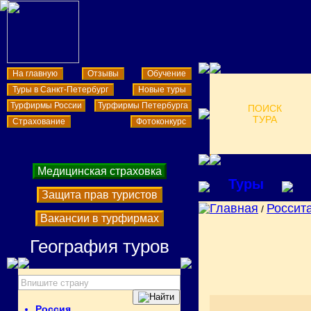
На главную
Отзывы
Обучение
Туры в Санкт-Петербург
Новые туры
Турфирмы России
Турфирмы Петербурга
ПОИСК
ТУРА
Страхование
Фотоконкурс
Медицинская страховка
Туры
Защита прав туристов
Главная
Россит
/
Вакансии в турфирмах
География туров
Россия