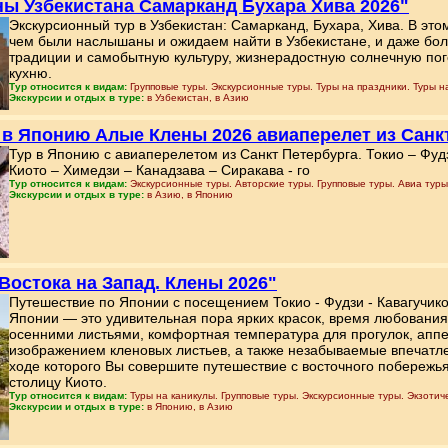
ы Узбекистана Самарканд Бухара Хива 2026"
Экскурсионный тур в Узбекистан: Самарканд, Бухара, Хива. В это
чем были наслышаны и ожидаем найти в Узбекистане, и даже бо
традиции и самобытную культуру, жизнерадостную солнечную пог
кухню.
Тур относится к видам:
Групповые туры. Экскурсионные туры. Туры на праздники. Туры н
Экскурсии и отдых в туре:
в Узбекистан, в Азию
р в Японию Алые Клены 2026 авиаперелет из Санкт
Тур в Японию с авиаперелетом из Санкт Петербурга. Токио – Фуд
Киото – Химедзи – Канадзава – Сиракава - го
Тур относится к видам:
Экскурсионные туры. Авторские туры. Групповые туры. Авиа туры.
Экскурсии и отдых в туре:
в Азию, в Японию
 Востока на Запад. Клены 2026"
Путешествие по Японии с посещением Токио - Фудзи - Кавагучико
Японии — это удивительная пора ярких красок, время любовани
осенними листьями, комфортная температура для прогулок, аппе
изображением кленовых листьев, а также незабываемые впечатле
ходе которого Вы совершите путешествие с восточного побережь
столицу Киото.
Тур относится к видам:
Туры на каникулы. Групповые туры. Экскурсионные туры. Экзотиче
Экскурсии и отдых в туре:
в Японию, в Азию