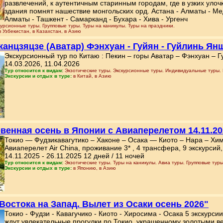
развлечений, к аутентичным старинным городам, где в узких улоч
здания помнят нашествие монгольских орд. Астана - Алматы - Мед
Алматы - Ташкент - Самарканд - Бухара - Хива - Ургенч
урсионные туры. Групповые туры. Туры на каникулы. Туры на праздники.
в Узбекистан, в Казахстан, в Азию
Чжанцзяцзе (Аватар) Фэнхуан - Гуйян - Гуйлинь Ян
Экскурсионный тур по Китаю : Пекин – горы Аватар – Фэнхуан – Г
14.03.2026, 11.04.2026
Тур относится к видам:
Экзотические туры. Экскурсионные туры. Индивидуальные туры. 
Экскурсии и отдых в туре:
в Китай, в Азию
венная осень в Японии с Авиаперелетом 14.11.20
Токио — Фудзикавагутико – Хаконе – Осака — Киото – Нара – Хим
Авиаперелет Air China, проживание 3* , 4 трансфера, 9 экскурсий, 
14.11.2025 - 26.11.2025 12 дней / 11 ночей
Тур относится к видам:
Экзотические туры. Туры на каникулы. Авиа туры. Групповые туры
Экскурсии и отдых в туре:
в Японию, в Азию
 Востока на Запад. Вылет из Осаки осень 2026"
Токио - Фудзи - Кавагучико - Киото - Хиросима - Осака 5 экскурси
ждут увлекательные прогулки по Токио, украшенному золотыми ве