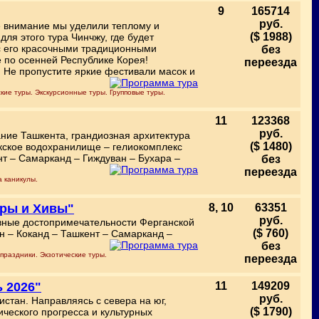
9
165714
руб.
е внимание мы уделили теплому и
($ 1988)
для этого тура Чинчжу, где будет
с его красочными традиционными
без
 по осенней Республике Корея!
переезда
. Не пропустите яркие фестивали масок и
кие туры. Экскурсионные туры. Групповые туры.
11
123368
руб.
ание Ташкента, грандиозная архитектура
($ 1480)
кское водохранилище – гелиокомплекс
нт – Самарканд – Гиждуван – Бухара –
без
переезда
а каникулы.
ары и Хивы"
8, 10
63351
руб.
овные достопримечательности Ферганской
($ 760)
н – Коканд – Ташкент – Самарканд –
без
праздники. Экзотические туры.
переезда
ь 2026"
11
149209
руб.
истан. Направляясь с севера на юг,
($ 1790)
ческого прогресса и культурных