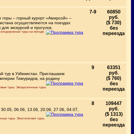
7-9
60850
руб.
е горы – горный курорт «Амирсой» –
($ 730)
истана осуществляются на поездах
для экскурсий и прогулок.
без
езнодорожные туры на поезде.
переезда
9
63351
руб.
й тур в Узбекистан. Приглашаем
($ 760)
империи Тимуридов, на родину
без
повые туры. Экскурсионные туры.
переезда
8
109447
руб.
.05, 06.06, 13.06, 20.06, 27.06, 04.07,
($ 1313)
нные туры. Экзотические туры.
без
переезда