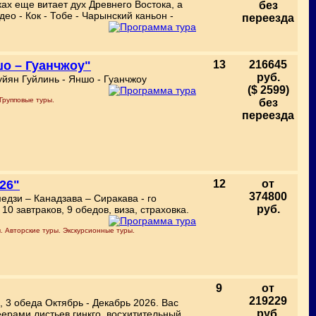
ках еще витает дух Древнего Востока, а
без
ео - Кок - Тобе - Чарынский каньон -
переезда
шо – Гуанчжоу"
13
216645
руб.
уйян Гуйлинь - Яншо - Гуанчжоу
($ 2599)
Групповые туры.
без
переезда
26"
12
от
374800
едзи – Канадзава – Сиракава - го
руб.
10 завтраков, 9 обедов, виза, страховка.
. Авторские туры. Экскурсионные туры.
9
от
219229
и, 3 обеда Октябрь - Декабрь 2026. Вас
руб.
ерами листьев гинкго, восхитительный