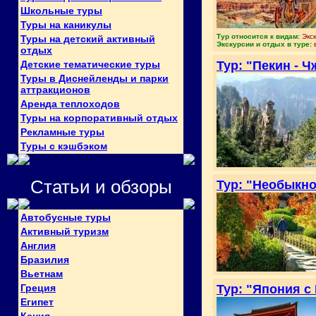
Школьные туры
Туры на каникулы
Тур относится к видам:
Экск
Туры на детский активный
Экскурсии и отдых в туре:
отдых
Детские тематические туры
Тур: "Пекин - 
Туры в Диснейленды и парки
аттракционов
Аренда теплоходов
Туры на корпоративный отдых
Рекламные туры
Туры с кэшбэком
Статьи и обзоры
Тур: "Необыкно
Автобусные туры
Активный туризм
Англия
Бразилия
Вьетнам
Греция
Тур: "Япония с
Египет