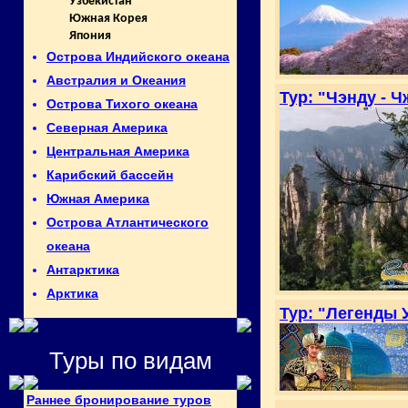
Узбекистан
Южная Корея
Япония
Острова Индийского океана
Австралия и Океания
Тур: "Чэнду - 
Острова Тихого океана
Северная Америка
Центральная Америка
Карибский бассейн
Южная Америка
Острова Атлантического
океана
Антарктика
Арктика
Тур: "Легенды 
Туры по видам
Раннее бронирование туров