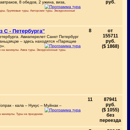
руб.
завтраков, 8 обедов, 2 ужина, виза,
туры. Групповые туры. Авторские туры. Экскурсионные
з С - Петербурга"
8
от
155711
Петербурга. Авиаперелет Санкт Петербург
руб.
Юаньцзяцзе – здесь находятся «Парящие
р».
($ 1868)
ы на каникулы. Авиа туры. Экскурсионные туры.
11
87941
руб.
опрак - кала – Нукус – Муйнак –
($ 1055)
 каникулы. Туры на праздники.
без
переезда