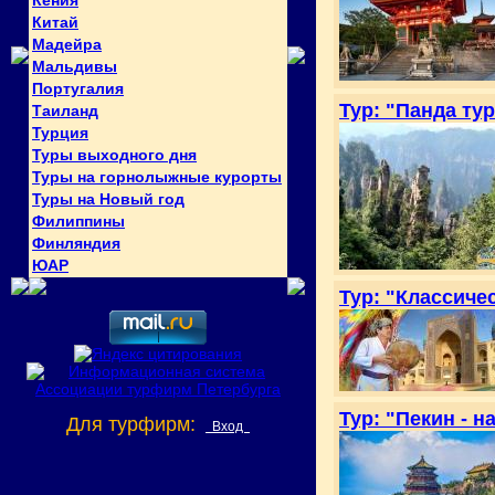
Кения
Китай
Мадейра
Мальдивы
Португалия
Тур: "Панда ту
Таиланд
Турция
Туры выходного дня
Туры на горнолыжные курорты
Туры на Новый год
Филиппины
Финляндия
ЮАР
Тур: "Классиче
Тур: "Пекин - 
Для турфирм:
Вход