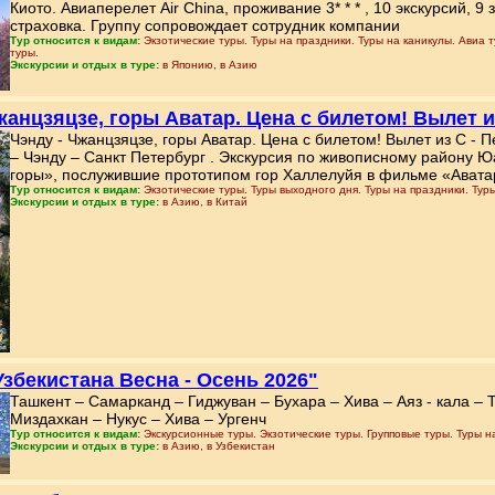
Киото. Авиаперелет Air China, проживание 3* * * , 10 экскурсий, 9 
страховка. Группу сопровождает сотрудник компании
Тур относится к видам:
Экзотические туры. Туры на праздники. Туры на каникулы. Авиа 
туры.
Экскурсии и отдых в туре:
в Японию, в Азию
Чжанцзяцзе, горы Аватар. Цена с билетом! Вылет и
Чэнду - Чжанцзяцзе, горы Аватар. Цена с билетом! Вылет из С - 
– Чэнду – Санкт Петербург . Экскурсия по живописному району 
горы», послужившие прототипом гор Халлелуйя в фильме «Авата
Тур относится к видам:
Экзотические туры. Туры выходного дня. Туры на праздники. Тур
Экскурсии и отдых в туре:
в Азию, в Китай
Узбекистана Весна - Осень 2026"
Ташкент – Самарканд – Гиджуван – Бухара – Хива – Аяз - кала – Т
Миздахкан – Нукус – Хива – Ургенч
Тур относится к видам:
Экскурсионные туры. Экзотические туры. Групповые туры. Туры на
Экскурсии и отдых в туре:
в Азию, в Узбекистан