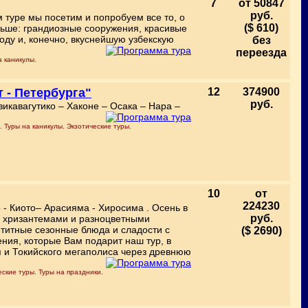
7
от 50847
руб.
м туре мы посетим и попробуем все то, о
($ 610)
льше: грандиозные сооружения, красивые
оду и, конечно, вкуснейшую узбекскую
без
переезда
а каникулы.
 - Петербурга"
12
374900
руб.
зикавагутико – Хаконе – Осака – Нара –
 Туры на каникулы. Экзотические туры.
10
от
224230
 - Киото– Арасияма - Хиросима . Осень в
руб.
я хризантемами и разноцветными
титные сезонные блюда и сладости с
($ 2690)
ния, которые Вам подарит наш тур, в
я и Токийского мегаполиса через древнюю
ские туры. Туры на праздники.