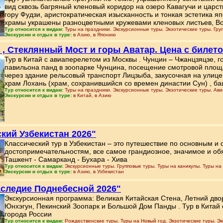
вид сквозь багряный кленовый коридор на озеро Кавагучи и ца
гору Фудзи, аристократическая изысканность и тонкая эстетика яп
храмы украшены разноцветными кружевами кленовых листьев, Во
Тур относится к видам:
Туры на праздники. Экскурсионные туры. Экзотические туры. Груп
Экскурсии и отдых в туре:
в Азию, в Японию
р , Стеклянный Мост и горы Аватар. Цена с билет
Тур в Китай с авиаперелетом из Москвы . Чунцин – Чжанцзяцзе, 
павильона панд в зоопарке Чунцина, посещение смотровой площ
через здание рельсовый транспорт Лицзыба, закусочная на улиц
храм Лохань (храм, сохранившийся со времен династии Сун) , ба
Тур относится к видам:
Туры на праздники. Экскурсионные туры. Экзотические туры. Авиа
Экскурсии и отдых в туре:
в Китай, в Азию
ский Узбекистан 2026"
Классический тур в Узбекистан – это путешествие по основным 
достопримечательностям, все самое грандиозное, значимое и об
Ташкент - Самарканд - Бухара - Хива
Тур относится к видам:
Экскурсионные туры. Групповые туры. Туры на каникулы. Туры на
Экскурсии и отдых в туре:
в Азию, в Узбекистан
наследие Поднебесной 2026"
Экскурсионная программа: Великая Китайская Стена, Летний дв
Юнхэгун, Пекинский Зоопарк и Большой Дом Панды . Тур в Китай о
города России
Тур относится к видам:
Рождественские туры. Туры на Новый год. Экзотические туры. Эк