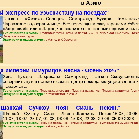
в Азию
й экспресс по Узбекистану на поездах"
Ташкент – «Физика - Солнце» – Самарканд – Бухара – Чимгански
Чарвакское водохранилище. Все переезды между городами Узбек
«Афросиаб» или «Шарк», что значительно экономит время и силы 
Тур относится к видам:
Групповые туры. Туры на праздники. Индивидуальные туры. Жел
Экскурсионные туры.
Экскурсии и отдых в туре:
в Азию, в Узбекистан
а империи Тимуридов Весна - Осень 2026"
Хива – Бухара – Шахрисабз – Самарканд – Ташкент Экскурсионны
совершить путешествие в самый центр некогда могущественной 
Тамерлана.
Тур относится к видам:
Туры выходного дня. Туры на праздники. Туры на каникулы. Груп
Экскурсии и отдых в туре:
в Узбекистан, в Азию
р Шанхай – Сучжоу – Лоян – Сиань – Пекин."
Шанхай – Сучжоу – Сиань – Лоян / Шаолинь – Пекин 16.05, 23.05, 30
11.07, 18.07, 25.07, 01.08, 08.08, 15.08, 22.08, 29.08, 05.09.2026
Тур относится к видам:
Туры на праздники. Туры на каникулы. Групповые туры. Экскурсио
Экскурсии и отдых в туре:
в Азию, в Китай