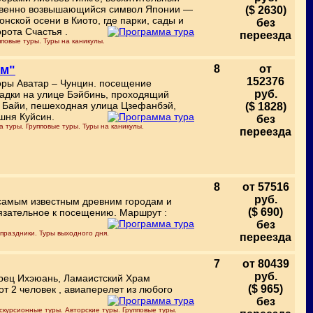
рственно возвышающийся символ Японии —
($ 2630)
онской осени в Киото, где парки, сады и
без
рота Счастья .
переезда
повые туры. Туры на каникулы.
ом"
8
от
152376
горы Аватар – Чунцин. посещение
руб.
адки на улице Бэйбинь, проходящий
е Байи, пешеходная улица Цзефанбэй,
($ 1828)
шня Куйсин.
без
 туры. Групповые туры. Туры на каникулы.
переезда
8
от 57516
руб.
и самым известным древним городам и
($ 690)
язательное к посещению. Маршрут :
без
 праздники. Туры выходного дня.
переезда
7
от 80439
руб.
орец Ихэюань, Ламаистский Храм
($ 965)
т 2 человек , авиаперелет из любого
без
скурсионные туры. Авторские туры. Групповые туры.