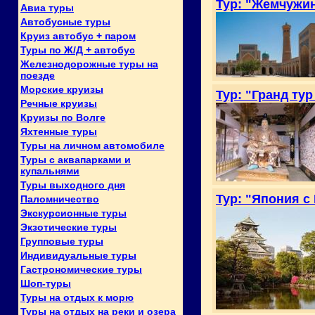
Тур: "Жемчужин
Авиа туры
Автобусные туры
Круиз автобус + паром
Туры по Ж/Д + автобус
Железнодорожные туры на
поезде
Морские круизы
Тур: "Гранд ту
Речные круизы
Круизы по Волге
Яхтенные туры
Туры на личном автомобиле
Туры с аквапарками и
купальнями
Туры выходного дня
Тур: "Япония с
Паломничество
Экскурсионные туры
Экзотические туры
Групповые туры
Индивидуальные туры
Гастрономические туры
Шоп-туры
Туры на отдых к морю
Туры на отдых на реки и озера