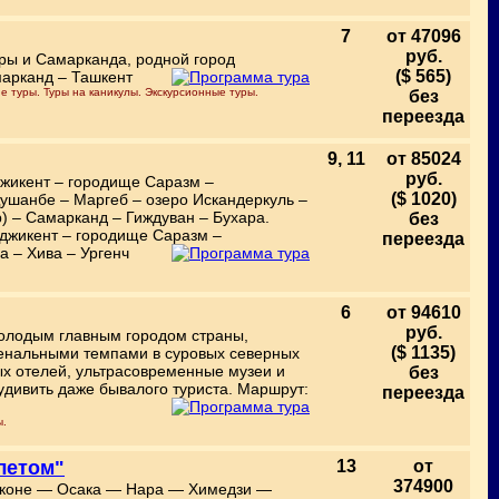
7
от 47096
руб.
ары и Самарканда, родной город
($ 565)
марканд – Ташкент
е туры. Туры на каникулы. Экскурсионные туры.
без
переезда
9, 11
от 85024
руб.
джикент – городище Саразм –
($ 1020)
Душанбе – Маргеб – озеро Искандеркуль –
) – Самарканд – Гиждуван – Бухара.
без
нджикент – городище Саразм –
переезда
а – Хива – Ургенч
6
от 94610
руб.
молодым главным городом страны,
($ 1135)
менальными темпами в суровых северных
ых отелей, ультрасовременные музеи и
без
удивить даже бывалого туриста. Маршрут:
переезда
ы.
елетом"
13
от
374900
аконе — Осака — Нара — Химедзи —