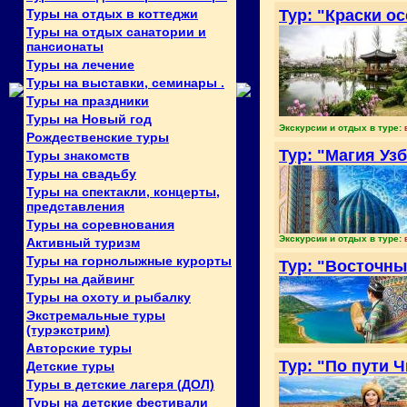
Туры на отдых в коттеджи
Тур: "Краски о
Туры на отдых санатории и
пансионаты
Туры на лечение
Туры на выставки, семинары .
Туры на праздники
Туры на Новый год
Экскурсии и отдых в туре:
Рождественские туры
Тур: "Магия Уз
Туры знакомств
Туры на свадьбу
Туры на спектакли, концерты,
представления
Туры на соревнования
Экскурсии и отдых в туре:
Активный туризм
Туры на горнолыжные курорты
Тур: "Восточны
Туры на дайвинг
Туры на охоту и рыбалку
Экстремальные туры
(турэкстрим)
Авторские туры
Тур: "По пути Ч
Детские туры
Туры в детские лагеря (ДОЛ)
Туры на детские фестивали