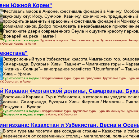
сени Южной Кореи"
Фестиваль масок в Андоне, фестиваль фонарей в Чинчжу. Особо
вкусному югу: Йосу, Сунчхон, Кванчжу, конечно же, традиционный 
проходить знаменитый красочный фестиваль фонарей и Чончжу 
домиками ханок. Добро пожаловать в незабываемое приключение
Распахните двери современного Сеула и ощутите красоту парков
фонарей на реке Намган!
Тур относится к видам:
Туры на праздники. Экзотические туры. Туры на каникулы. Авторс
в Южную Корею, в Азию
бекистана"
Экскурсионный тур в Узбекистан: красота Чимганских гор, очаров
Самарканда, Бухары и Хивы. Ташкент – Чимганские горы – Чарва
“Физика - Солнце”– виноградное хозяйство “Uzumfermer” – Ташке
Хива – Ургенч
Тур относится к видам:
Экскурсионные туры. Туры на праздники. Групповые туры. Туры н
в Узбекистан, в Азию
й Караван Ферганской долины, Самарканда, Бух
Восточный Караван. Тур в Узбекистан, в котором вы увидите осн
долины, Самарканда, Бухары и Хивы. Фергана / Намаган – Ришта
Гиждуван – Бухара
Тур относится к видам:
Экскурсионные туры. Групповые туры. Туры на каникулы. Туры на 
Экскурсии и отдых в туре:
в Азию, в Узбекистан
ингизхана: Казахстан и Узбекистан. Весна и Осен
В этом туре мы посетим две соседние страны – Казахстан и Узбек
перенесемся от современных столиц - мегаполисов, полных техни