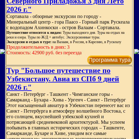
Северного Приладожья 3 дня Лето
2026 г."
Сортавала - обзорные экскурсии по городу -
Минеральный центр - гора Паасо - Горный парк Рускеала
с водопадом Ахинкоски - остров Валаам - Сортавала.
Путешествие относится к видам:
Туры выходного дня. Туры на отдых на
реки и озера. Туры по Ж/Д + автобус. Экскурсионные туры.
Экскурсии и отдых в туре:
на Валаам, в России, в Карелию, в Рускеалу
Продолжительность в днях: 3
Стоимость: 42900 руб. без переезда
Программа тура
Тур "Большое путешествие по
Узбекистану. Авиа из СПб 9 дней
2026 г."
Санкт - Петербург - Ташкент - Чимганские горы -
Самарканд - Бухара - Хива - Ургенч - Санкт - Петербург
Этот насыщенный авиатур в Узбекистан перенесет вас из
Санкт - Петербурга в атмосферу волшебного Востока, с
его солнцем, вкуснейшей узбекской кухней и
потрясающей средневековой архитектурой. Мы успеем
побывать в главных исторических городах – Ташкенте,
Самарканде, Бухаре и Хиве, увидим все самые
«открыточные» архитектурные достопримечательности.