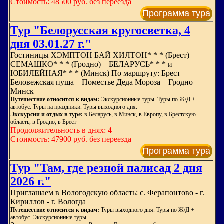
Стоимость: 48500 руб. без переезда
Программа тура
Тур "Белорусская кругосветка, 4
дня 03.01.27 г."
Гостиницы ХЭМПТОН БАЙ ХИЛТОН* * * (Брест) –
СЕМАШКО* * * (Гродно) – БЕЛАРУСЬ* * * и
ЮБИЛЕЙНАЯ* * * (Минск) По маршруту: Брест –
Беловежская пуща – Поместье Деда Мороза – Гродно –
Минск
Путешествие относится к видам:
Экскурсионные туры. Туры по Ж/Д +
автобус. Туры на праздники. Туры выходного дня.
Экскурсии и отдых в туре:
в Беларусь, в Минск, в Европу, в Брестскую
область, в Гродно, в Брест
Продолжительность в днях: 4
Стоимость: 47900 руб. без переезда
Программа тура
Тур "Там, где резной палисад 2 дня
2026 г."
Приглашаем в Вологодскую область: с. Ферапонтово - г.
Кириллов - г. Вологда
Путешествие относится к видам:
Туры выходного дня. Туры по Ж/Д +
автобус. Экскурсионные туры.