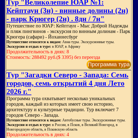
Тур "Великолепие ЮАР №1:
Кейптаун (3н) - винные долины (2н)
- парк Крюгер (2н) . 8дн / 7н"
Путешествие по ЮАР: Кейптаун - Мыс Доброй Надежды
и пляж пингвинов - экскурсия по винным долинам - Парк
Крюгера (сафари) - Йоханнесбург
Путешествие относится к видам:
Авиа туры. Экскурсионные туры.
Экскурсии и отдых в туре:
в ЮАР, в Африку
Продолжительность в днях: 8
Стоимость: 288492 руб.($ 3395) без переезда
Программа тура
Тур "Загадки Северо - Запада: Семь
городов, семь открытий 4 дня Лето
2026 г."
Программа тура охватывает несколько уникальных
городов, каждый из которых имеет свою историю,
архитектуру и культурные традиции. Тур включает 7
городов Северо - Запада.
Путешествие относится к видам:
Автобусные туры. Экскурсионные туры.
Экскурсии и отдых в туре:
в России, в Псков, в Великий Новгород, в
Новгородскую область, в Псковскую область
Продолжительность в днях: 4