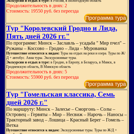
Экскурсии и отдых в туре:
в России, в Вологодскую область
Продолжительность в днях: 2
Стоимость: 19550 руб. без переезда
Программа тура
Тур "Королевский Гродно и Лида,
Пять дней 2026 гг."
По программе: Минск – Заславль – усадьба " Мир пчел" –
Ружаны – Коссово – Гродно – Лида – Мурованка
Путешествие относится к видам:
Туры на отдых на реки и озера. Туры по Ж/
Д + автобус. Авиа туры. Экскурсионные туры.
Экскурсии и отдых в туре:
в Гродно, в Европу, в Беларусь, в Минск, в
Гродненскую область, В Минскую область
Продолжительность в днях: 5
Стоимость: 55900 руб. без переезда
Программа тура
Тур "Гомельская классика, Семь
дней 2026 г."
По маршруту: Минск – Залесье – Сморгонь – Солы –
Островец – Гервяты – Мир – Несвиж – Нарочь – Наносы –
Тракторный завод – Лошица – Красный Берег – Гомель –
Ветка
Путешествие относится к видам:
Экскурсионные туры. Туры по Ж/Д +