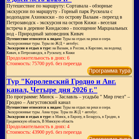
Путешествие по маршруту: Сортавала - обзорные
экскурсии по маршруту - Горный парк Рускеала с
водопадом Ахинкоски - по острову Валаам - переезд в
Петрозаводск - экскурсия на остров Кижи - веселая
встреча в деревне Киндасово - посещение Марциальных
вод - Природный заповедник Кивач
Путешествие относится к видам:
Туры на отдых на реки и озера.
Экскурсионные туры. Туры по Ж/Д + автобус.
Экскурсии и отдых в туре:
на Валаам, в России, в Карелию, на водопад
Кивач, в Петрозаводск, в Рускеалу, в Кижи
Продолжительность в днях: 6
Стоимость: 75700 руб. без переезда
Программа тура
Тур "Королевский Гродно и Авг.
канал, Четыре дня 2026 г."
По программе: Минск – Заславль – усадьба " Мир пчел" –
Гродно – Августовский канал
Путешествие относится к видам:
Туры на отдых на реки и озера.
Экскурсионные туры. Авиа туры. Туры по Ж/Д + автобус.
Экскурсии и отдых в туре:
в Минск, в Европу, в Беларусь, в Гродно, в
Гродненскую область, В Минскую область
Продолжительность в днях: 4
Стоимость: 43900 руб. без переезда