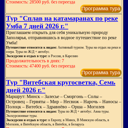
Стоимость: 28500 руб. без переезда
Программа тура
Тур "Сплав на катамаранах по реке
Умба 7 дней 2026 г."
Приглашаем открыть для себя уникальную природу
Заполярья, отправившись в водное путешествие по реке
Умба!
Путешествие относится к видам:
Активный туризм. Туры на отдых на реки и
озера. Туры по Ж/Д + автобус.
Экскурсии и отдых в туре:
в России, в Карелию
Продолжительность в днях: 7
Стоимость: 47400 руб. без переезда
Программа тура
Тур "Витебская кругосветка, Семь
дней 2026 г."
Маршрут: Минск – Залесье – Сморгонь – Солы –
Островец – Гервяты – Мир – Несвиж – Нарочь – Наносы –
Полоцк – Витебск – Здравнёво – Орша – Могилев
Путешествие относится к видам:
Туры по Ж/Д + автобус. Авиа туры.
Экскурсионные туры.
Экскурсии и отдых в туре:
в Европу, в Минск, В Минскую область, в
Могилев, в Витебскую область, в Витебск, в Беларусь