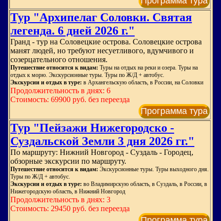
Программа тура
Тур "Архипелаг Соловки. Святая
легенда. 6 дней 2026 г."
Гранд - тур на Соловецкие острова. Соловецкие острова
манят людей, но требуют несуетливого, вдумчивого и
созерцательного отношения.
Путешествие относится к видам:
Туры на отдых на реки и озера. Туры на
отдых к морю. Экскурсионные туры. Туры по Ж/Д + автобус.
Экскурсии и отдых в туре:
в Архангельскую область, в России, на Соловки
Продолжительность в днях: 6
Стоимость: 69900 руб. без переезда
Программа тура
Тур "Пейзажи Нижегородско -
Суздальской Земли 3 дня 2026 гг."
По маршруту: Нижний Новгород - Суздаль - Городец,
обзорные экскурсии по маршруту.
Путешествие относится к видам:
Экскурсионные туры. Туры выходного дня.
Туры по Ж/Д + автобус.
Экскурсии и отдых в туре:
во Владимирскую область, в Суздаль, в России, в
Нижегородскую область, в Нижний Новгород
Продолжительность в днях: 3
Стоимость: 29450 руб. без переезда
Программа тура