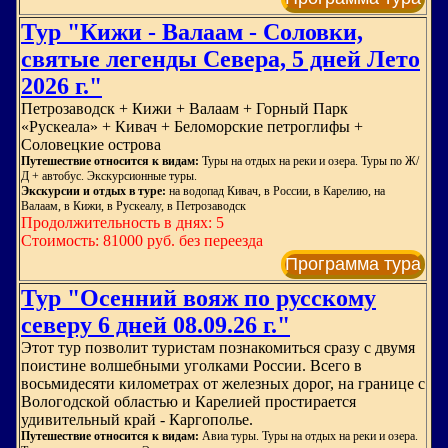
Тур "Кижи - Валаам - Соловки,
святые легенды Севера, 5 дней Лето
2026 г."
Петрозаводск + Кижи + Валаам + Горный Парк
«Рускеала» + Кивач + Беломорские петроглифы +
Соловецкие острова
Путешествие относится к видам:
Туры на отдых на реки и озера. Туры по Ж/
Д + автобус. Экскурсионные туры.
Экскурсии и отдых в туре:
на водопад Кивач, в России, в Карелию, на
Валаам, в Кижи, в Рускеалу, в Петрозаводск
Продолжительность в днях: 5
Стоимость: 81000 руб. без переезда
Программа тура
Тур "Осенний вояж по русскому
северу 6 дней 08.09.26 г."
Этот тур позволит туристам познакомиться сразу с двумя
поистине волшебными уголками России. Всего в
восьмидесяти километрах от железных дорог, на границе с
Вологодской областью и Карелией простирается
удивительный край - Каргополье.
Путешествие относится к видам:
Авиа туры. Туры на отдых на реки и озера.