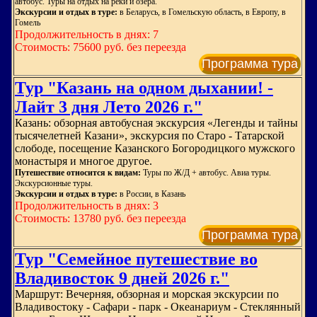
автобус. Туры на отдых на реки и озера.
Экскурсии и отдых в туре:
в Беларусь, в Гомельскую область, в Европу, в
Гомель
Продолжительность в днях: 7
Стоимость: 75600 руб. без переезда
Программа тура
Тур "Казань на одном дыхании! -
Лайт 3 дня Лето 2026 г."
Казань: обзорная автобусная экскурсия «Легенды и тайны
тысячелетней Казани», экскурсия по Старо - Татарской
слободе, посещение Казанского Богородицкого мужского
монастыря и многое другое.
Путешествие относится к видам:
Туры по Ж/Д + автобус. Авиа туры.
Экскурсионные туры.
Экскурсии и отдых в туре:
в России, в Казань
Продолжительность в днях: 3
Стоимость: 13780 руб. без переезда
Программа тура
Тур "Семейное путешествие во
Владивосток 9 дней 2026 г."
Маршрут: Вечерняя, обзорная и морская экскурсии по
Владивостоку - Сафари - парк - Океанариум - Стеклянный