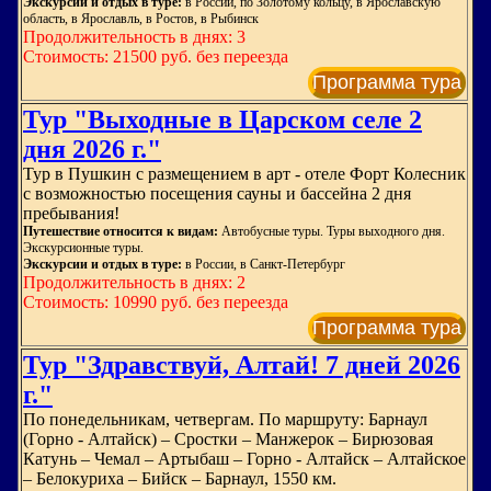
Экскурсии и отдых в туре:
в России, по Золотому кольцу, в Ярославскую
область, в Ярославль, в Ростов, в Рыбинск
Продолжительность в днях: 3
Стоимость: 21500 руб. без переезда
Программа тура
Тур "Выходные в Царском селе 2
дня 2026 г."
Тур в Пушкин с размещением в арт - отеле Форт Колесник
с возможностью посещения сауны и бассейна 2 дня
пребывания!
Путешествие относится к видам:
Автобусные туры. Туры выходного дня.
Экскурсионные туры.
Экскурсии и отдых в туре:
в России, в Санкт-Петербург
Продолжительность в днях: 2
Стоимость: 10990 руб. без переезда
Программа тура
Тур "Здравствуй, Алтай! 7 дней 2026
г."
По понедельникам, четвергам. По маршруту: Барнаул
(Горно - Алтайск) – Сростки – Манжерок – Бирюзовая
Катунь – Чемал – Артыбаш – Горно - Алтайск – Алтайское
– Белокуриха – Бийск – Барнаул, 1550 км.