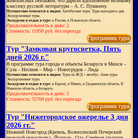
живописных пейзажей, что дарили вдохновение великому
классику русской литературы – А. С. Пушкину.
Путешествие относится к видам:
Автобусные туры. Туры выходного дня.
Экскурсионные туры.
Экскурсии и отдых в туре:
в России, в Псковскую область
Продолжительность в днях: 2
Стоимость: 11950 руб. без переезда
Программа тура
Тур "Замковая кругосветка, Пять
дней 2026 г."
В программе тура города и объекты Беларуси в Минск –
Сула – Несвиж – Мир – Новогрудок – Лида
Путешествие относится к видам:
Туры по Ж/Д + автобус. Авиа туры.
Экскурсионные туры.
Экскурсии и отдых в туре:
в Европу, в Минск, в Гродненскую область, В
Минскую область, в Беларусь
Продолжительность в днях: 5
Стоимость: 55700 руб. без переезда
Программа тура
Тур "Нижегородское ожерелье 3 дня
2026 гг."
Нижний Новгород (Кремль, Вознесенский Печерский
мужской монастырь) , Йошкар - Ола, Семёнов (золотая