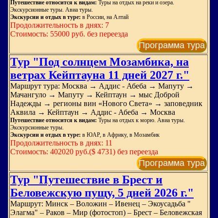
Путешествие относится к видам:
Туры на отдых на реки и озера.
Экскурсионные туры. Авиа туры.
Экскурсии и отдых в туре:
в России, на Алтай
Продолжительность в днях: 7
Стоимость: 55000 руб. без переезда
Программа тура
Тур "Под солнцем Мозамбика, на
ветрах Кейптауна 11 дней 2027 г."
Маршрут тура: Москва → Аддис - Абеба → Мапуту →
Мачангуло → Мапуту → Кейптаун → мыс Доброй
Надежды → регионы вин «Нового Света» → заповедник
Аквила → Кейптаун → Аддис - Абеба → Москва
Путешествие относится к видам:
Туры на отдых к морю. Авиа туры.
Экскурсионные туры.
Экскурсии и отдых в туре:
в ЮАР, в Африку, в Мозамбик
Продолжительность в днях: 11
Стоимость: 402020 руб.($ 4731) без переезда
Программа тура
Тур "Путешествие в Брест и
Беловежскую пущу, 5 дней 2026 г."
Маршрут: Минск – Воложин – Ивенец – Экоусадьба "
Элагма" – Раков – Мир (фотостоп) – Брест – Беловежская