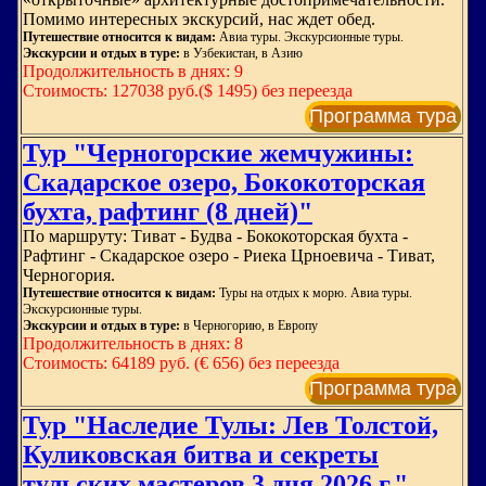
Помимо интересных экскурсий, нас ждет обед.
Путешествие относится к видам:
Авиа туры. Экскурсионные туры.
Экскурсии и отдых в туре:
в Узбекистан, в Азию
Продолжительность в днях: 9
Стоимость: 127038 руб.($ 1495) без переезда
Программа тура
Тур "Черногорские жемчужины:
Скадарское озеро, Бококоторская
бухта, рафтинг (8 дней)"
По маршруту: Тиват - Будва - Бококоторская бухта -
Рафтинг - Скадарское озеро - Риека Црноевича - Тиват,
Черногория.
Путешествие относится к видам:
Туры на отдых к морю. Авиа туры.
Экскурсионные туры.
Экскурсии и отдых в туре:
в Черногорию, в Европу
Продолжительность в днях: 8
Стоимость: 64189 руб. (€ 656) без переезда
Программа тура
Тур "Наследие Тулы: Лев Толстой,
Куликовская битва и секреты
тульских мастеров 3 дня 2026 г."