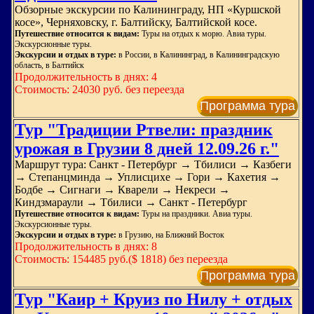
Обзорные экскурсии по Калининграду, НП «Куршской
косе», Черняховску, г. Балтийску, Балтийской косе.
Путешествие относится к видам:
Туры на отдых к морю. Авиа туры.
Экскурсионные туры.
Экскурсии и отдых в туре:
в России, в Калининград, в Калининградскую
область, в Балтийск
Продолжительность в днях: 4
Стоимость: 24030 руб. без переезда
Программа тура
Тур "Традиции Ртвели: праздник
урожая в Грузии 8 дней 12.09.26 г."
Маршрут тура: Санкт - Петербург → Тбилиси → Казбеги
→ Степанцминда → Уплисцихе → Гори → Кахетия →
Бодбе → Сигнаги → Кварели → Некреси →
Киндзмараули → Тбилиси → Санкт - Петербург
Путешествие относится к видам:
Туры на праздники. Авиа туры.
Экскурсионные туры.
Экскурсии и отдых в туре:
в Грузию, на Ближний Восток
Продолжительность в днях: 8
Стоимость: 154485 руб.($ 1818) без переезда
Программа тура
Тур "Каир + Круиз по Нилу + отдых