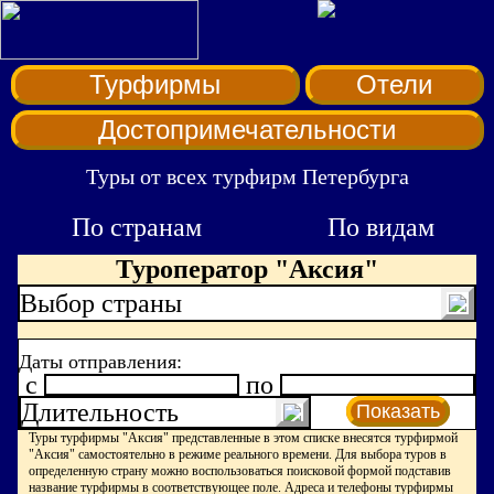
Турфирмы
Отели
Достопримечательности
Туры от всех турфирм Петербурга
По странам
По видам
Туроператор "Аксия"
Выбор страны
Даты отправления:
c
по
Длительность
Показать
Туры турфирмы "Аксия" представленные в этом списке внесятся турфирмой
"Аксия" самостоятельно в режиме реального времени. Для выбора туров в
определенную страну можно воспользоваться поисковой формой подставив
название турфирмы в соответствующее поле. Адреса и телефоны турфирмы