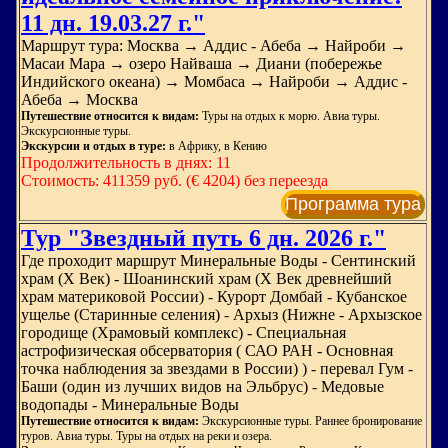
11 дн. 19.03.27 г."
Маршрут тура: Москва → Аддис - Абеба → Найроби →
Масаи Мара → озеро Найваша → Диани (побережье
Индийского океана) → Момбаса → Найроби → Аддис -
Абеба → Москва
Путешествие относится к видам:
Туры на отдых к морю. Авиа туры.
Экскурсионные туры.
Экскурсии и отдых в туре:
в Африку, в Кению
Продолжительность в днях: 11
Стоимость: 411359 руб. (€ 4204) без переезда
Программа тура
Тур "Звездный путь 6 дн. 2026 г."
Где проходит маршрут Минеральные Воды - Сентинский
храм (Х Век) - Шоанинский храм (Х Век древнейший
храм материковой России) - Курорт Домбай - Кубанское
ущелье (Старинные селения) - Архыз (Нижне - Архызское
городище (Храмовый комплекс) - Специальная
астрофизическая обсерватория ( САО РАН - Основная
точка наблюдения за звездами в России) ) - перевал Гум -
Баши (один из лучших видов на Эльбрус) - Медовые
водопады - Минеральные Воды
Путешествие относится к видам:
Экскурсионные туры. Раннее бронирование
туров. Авиа туры. Туры на отдых на реки и озера.