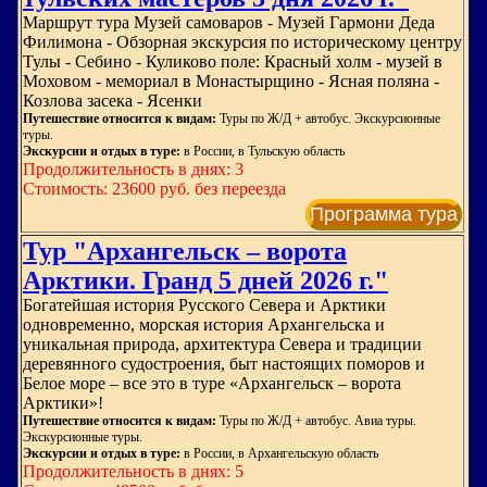
Маршрут тура Музей самоваров - Музей Гармони Деда
Филимона - Обзорная экскурсия по историческому центру
Тулы - Себино - Куликово поле: Красный холм - музей в
Моховом - мемориал в Монастырщино - Ясная поляна -
Козлова засека - Ясенки
Путешествие относится к видам:
Туры по Ж/Д + автобус. Экскурсионные
туры.
Экскурсии и отдых в туре:
в России, в Тульскую область
Продолжительность в днях: 3
Стоимость: 23600 руб. без переезда
Программа тура
Тур "Архангельск – ворота
Арктики. Гранд 5 дней 2026 г."
Богатейшая история Русского Севера и Арктики
одновременно, морская история Архангельска и
уникальная природа, архитектура Севера и традиции
деревянного судостроения, быт настоящих поморов и
Белое море – все это в туре «Архангельск – ворота
Арктики»!
Путешествие относится к видам:
Туры по Ж/Д + автобус. Авиа туры.
Экскурсионные туры.
Экскурсии и отдых в туре:
в России, в Архангельскую область
Продолжительность в днях: 5