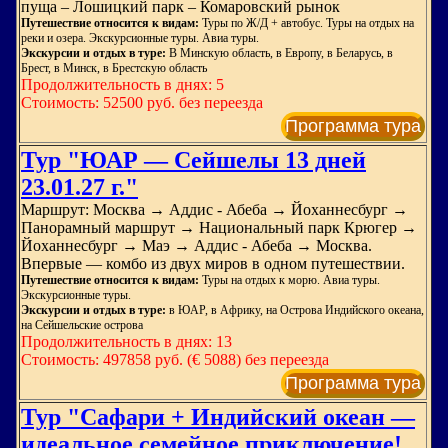
пуща – Лошицкий парк – Комаровский рынок
Путешествие относится к видам:
Туры по Ж/Д + автобус. Туры на отдых на
реки и озера. Экскурсионные туры. Авиа туры.
Экскурсии и отдых в туре:
В Минскую область, в Европу, в Беларусь, в
Брест, в Минск, в Брестскую область
Продолжительность в днях: 5
Стоимость: 52500 руб. без переезда
Программа тура
Тур "ЮАР — Сейшелы 13 дней
23.01.27 г."
Маршрут: Москва → Аддис - Абеба → Йоханнесбург →
Панорамный маршрут → Национальный парк Крюгер →
Йоханнесбург → Маэ → Аддис - Абеба → Москва.
Впервые — комбо из двух миров в одном путешествии.
Путешествие относится к видам:
Туры на отдых к морю. Авиа туры.
Экскурсионные туры.
Экскурсии и отдых в туре:
в ЮАР, в Африку, на Острова Индийского океана,
на Сейшельские острова
Продолжительность в днях: 13
Стоимость: 497858 руб. (€ 5088) без переезда
Программа тура
Тур "Сафари + Индийский океан —
идеальное семейное приключение!