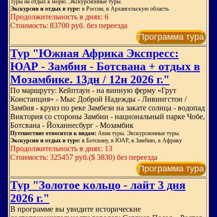
Туры на отдых к морю. Экскурсионные туры.
Экскурсии и отдых в туре:
в России, в Архангельскую область
Продолжительность в днях: 6
Стоимость: 83700 руб. без переезда
Программа тура
Тур "Южная Африка Экспресс:
ЮАР - Замбия - Ботсвана + отдых в
Мозамбике. 13дн / 12н 2026 г."
По маршруту: Кейптаун - на винную ферму «Грут
Констанция» - Мыс Доброй Надежды - Ливингстон /
Замбия - круиз по реке Замбези на закате солнца - водопад
Виктория со стороны Замбии - национальный парке Чобе,
Ботсвана - Йоханнесбург - Мозамбик
Путешествие относится к видам:
Авиа туры. Экскурсионные туры.
Экскурсии и отдых в туре:
в Ботсвану, в ЮАР, в Замбию, в Африку
Продолжительность в днях: 13
Стоимость: 325457 руб.($ 3830) без переезда
Программа тура
Тур "Золотое кольцо - лайт 3 дня
2026 г."
В программе вы увидите исторические