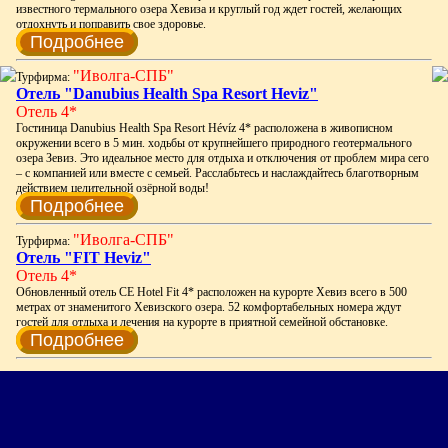
известного термального озера Хевиза и круглый год ждет гостей, желающих
отдохнуть и поправить свое здоровье.
Подробнее
"Иволга-СПБ"
Турфирма:
Отель "Danubius Health Spa Resort Heviz"
Отель 4*
Гостиница Danubius Health Spa Resort Hévíz 4* расположена в живописном
окружении всего в 5 мин. ходьбы от крупнейшего природного геотермального
озера Зевиз. Это идеальное место для отдыха и отключения от проблем мира сего
– с компанией или вместе с семьей. Расслабьтесь и наслаждайтесь благотворным
действием целительной озёрной воды!
Подробнее
"Иволга-СПБ"
Турфирма:
Отель "FIT Heviz"
Отель 4*
Обновленный отель CE Hotel Fit 4* расположен на курорте Хевиз всего в 500
метрах от знаменитого Хевизского озера. 52 комфортабельных номера ждут
гостей для отдыха и лечения на курорте в приятной семейной обстановке.
Подробнее