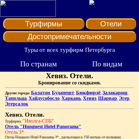
Турфирмы
Отели
Достопримечательности
Туры от всех турфирм Петербурга
По странам
По видам
Хевиз. Отели.
Бронирование со скидками.
Балатон
Будапешт
Бюкфюрдё
Залакарош
Другие города:
,
,
,
,
Тапольца
Хайдусобосло
Харкань
Хевиз
Шарвар
Эгер
,
,
,
,
,
,
Эгерсалок
Хевиз. Отели.
"Иволга-СПБ"
Турфирма:
Отель "Hunguest Hotel Panorama"
Отель 3*
Отель Hunguest Hotel Panorama 3* , расположен в 150 метрах от всемирно