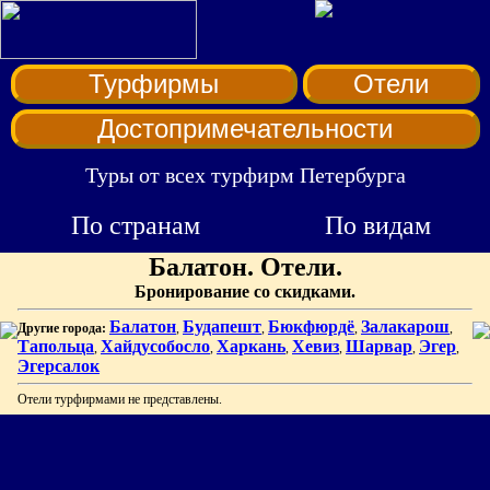
Турфирмы
Отели
Достопримечательности
Туры от всех турфирм Петербурга
По странам
По видам
Балатон. Отели.
Бронирование со скидками.
Балатон
Будапешт
Бюкфюрдё
Залакарош
Другие города:
,
,
,
,
Тапольца
Хайдусобосло
Харкань
Хевиз
Шарвар
Эгер
,
,
,
,
,
,
Эгерсалок
Отели турфирмами не представлены.