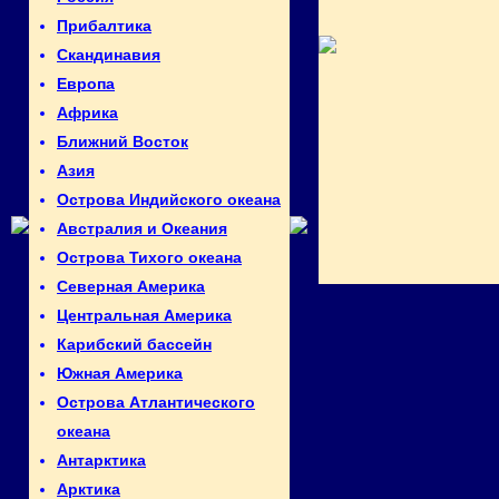
Прибалтика
Скандинавия
Европа
Африка
Ближний Восток
Азия
Острова Индийского океана
Австралия и Океания
Острова Тихого океана
Северная Америка
Центральная Америка
Карибский бассейн
Южная Америка
Острова Атлантического
океана
Антарктика
Арктика