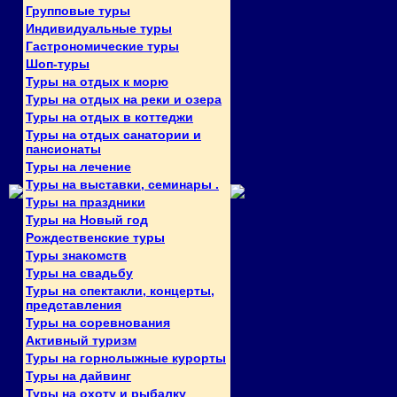
Групповые туры
Индивидуальные туры
Гастрономические туры
Шоп-туры
Туры на отдых к морю
Туры на отдых на реки и озера
Туры на отдых в коттеджи
Туры на отдых санатории и
пансионаты
Туры на лечение
Туры на выставки, семинары .
Туры на праздники
Туры на Новый год
Рождественские туры
Туры знакомств
Туры на свадьбу
Туры на спектакли, концерты,
представления
Туры на соревнования
Активный туризм
Туры на горнолыжные курорты
Туры на дайвинг
Туры на охоту и рыбалку