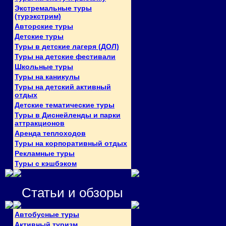
Экстремальные туры
(турэкстрим)
Авторские туры
Детские туры
Туры в детские лагеря (ДОЛ)
Туры на детские фестивали
Школьные туры
Туры на каникулы
Туры на детский активный
отдых
Детские тематические туры
Туры в Диснейленды и парки
аттракционов
Аренда теплоходов
Туры на корпоративный отдых
Рекламные туры
Туры с кэшбэком
Статьи и обзоры
Автобусные туры
Активный туризм