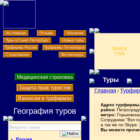
На главную
Отзывы
Обучение
Туры в Санкт-Петербург
Новые туры
Турфирмы России
Турфирмы Петербурга
ПОИСК
ТУРА
Страхование
Фотоконкурс
Медицинская страховка
Туры
Защита прав туристов
Главная
Турфи
/
Вакансии в турфирмах
Адрес турфирмы
География туров
район:
Петроград
метро:
Горьковска
Сотрудники "Вэл пл
а так же по Skype:
Вы можете прочи
Россия