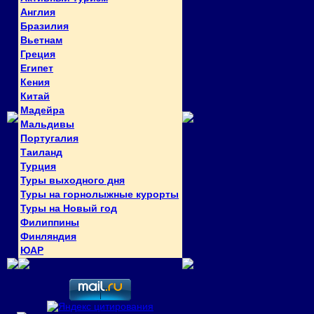
Англия
Бразилия
Вьетнам
Греция
Египет
Кения
Китай
Мадейра
Мальдивы
Португалия
Таиланд
Турция
Туры выходного дня
Туры на горнолыжные курорты
Туры на Новый год
Филиппины
Финляндия
ЮАР