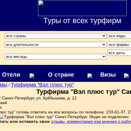
Туры от всех турфирм
Отели
О стране
Визы
рмы
Турфирма "Вэл плюс тур"
/
Турфирма "Вэл плюс тур" Сан
:
Санкт-Петербург, ул. Куйбышева, д. 12
ский
я
юс тур" готовы ответить на все вопросы по телефону: 233-61-37, 2
тать или оставить свои
отзывы, комментарии или мнения о раб