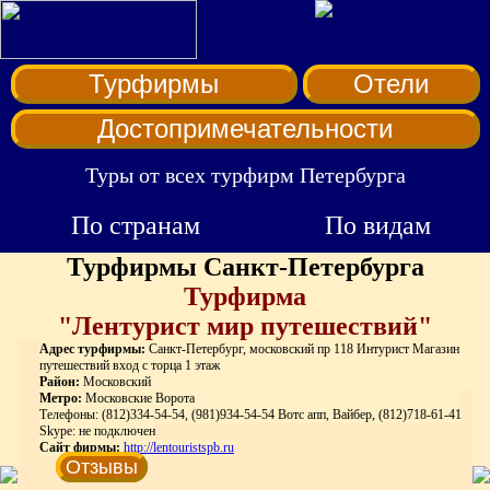
Турфирмы
Отели
Достопримечательности
Туры от всех турфирм Петербурга
По странам
По видам
Турфирмы Санкт-Петербурга
Турфирма
"Лентурист мир путешествий"
Адрес турфирмы:
Санкт-Петербург, московский пр 118 Интурист Магазин
путешествий вход с торца 1 этаж
Район:
Московский
Метро:
Московские Ворота
Телефоны: (812)334-54-54, (981)934-54-54 Вотс апп, Вайбер, (812)718-61-41
Skype: не подключен
Сайт фирмы:
http://lentouristspb.ru
Отзывы