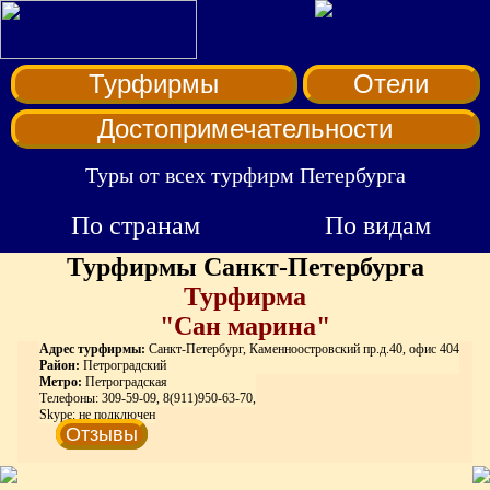
Турфирмы
Отели
Достопримечательности
Туры от всех турфирм Петербурга
По странам
По видам
Турфирмы Санкт-Петербурга
Турфирма
"Сан марина"
Адрес турфирмы:
Санкт-Петербург, Каменноостровский пр.д.40, офис 404
Район:
Петроградский
Метро:
Петроградская
Телефоны: 309-59-09, 8(911)950-63-70,
Skype: не подключен
Отзывы