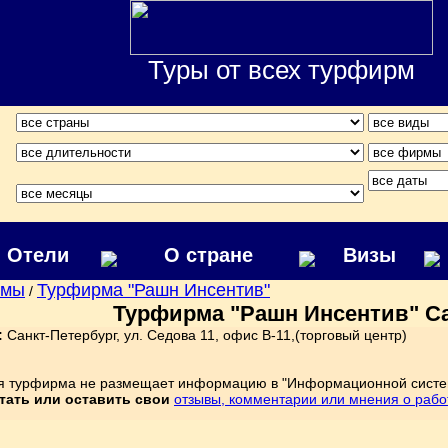
Туры от всех турфирм
Отели
О стране
Визы
рмы
Турфирма "Рашн Инсентив"
/
Турфирма "Рашн Инсентив" Са
:
Санкт-Петербург, ул. Седова 11, офис В-11,(торговый центр)
я турфирма не размещает информацию в "Информационной систе
тать или оставить свои
отзывы, комментарии или мнения о раб