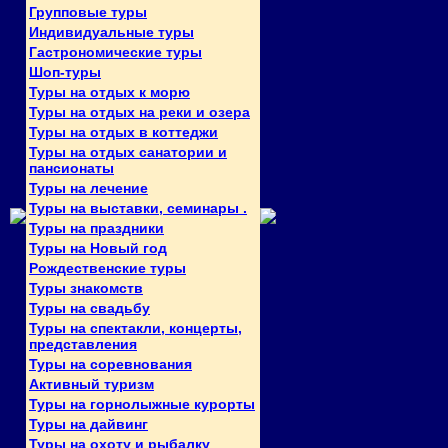
Групповые туры
Индивидуальные туры
Гастрономические туры
Шоп-туры
Туры на отдых к морю
Туры на отдых на реки и озера
Туры на отдых в коттеджи
Туры на отдых санатории и
пансионаты
Туры на лечение
Туры на выставки, семинары .
Туры на праздники
Туры на Новый год
Рождественские туры
Туры знакомств
Туры на свадьбу
Туры на спектакли, концерты,
представления
Туры на соревнования
Активный туризм
Туры на горнолыжные курорты
Туры на дайвинг
Туры на охоту и рыбалку