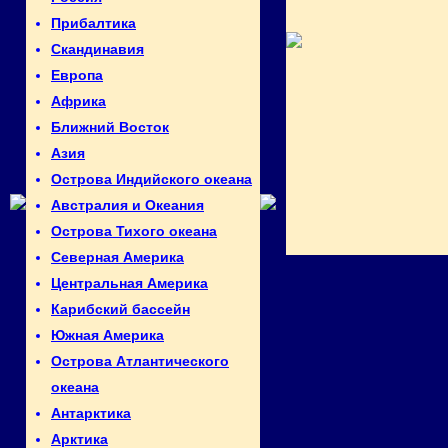
Прибалтика
Скандинавия
Европа
Африка
Ближний Восток
Азия
Острова Индийского океана
Австралия и Океания
Острова Тихого океана
Северная Америка
Центральная Америка
Карибский бассейн
Южная Америка
Острова Атлантического
океана
Антарктика
Арктика