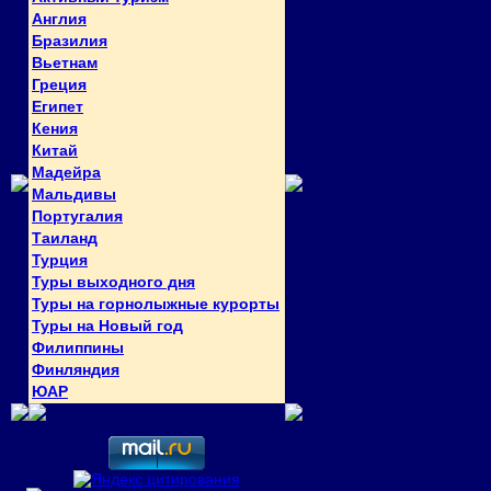
Англия
Бразилия
Вьетнам
Греция
Египет
Кения
Китай
Мадейра
Мальдивы
Португалия
Таиланд
Турция
Туры выходного дня
Туры на горнолыжные курорты
Туры на Новый год
Филиппины
Финляндия
ЮАР