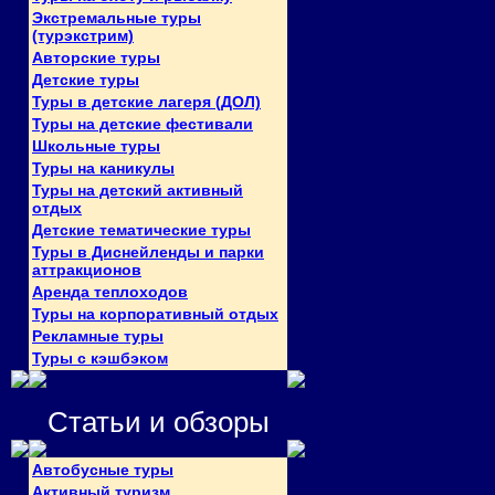
Экстремальные туры
(турэкстрим)
Авторские туры
Детские туры
Туры в детские лагеря (ДОЛ)
Туры на детские фестивали
Школьные туры
Туры на каникулы
Туры на детский активный
отдых
Детские тематические туры
Туры в Диснейленды и парки
аттракционов
Аренда теплоходов
Туры на корпоративный отдых
Рекламные туры
Туры с кэшбэком
Статьи и обзоры
Автобусные туры
Активный туризм