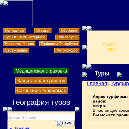
На главную
Отзывы
Обучение
Туры в Санкт-Петербург
Новые туры
Турфирмы России
Турфирмы Петербурга
ПОИСК
ТУРА
Страхование
Фотоконкурс
Медицинская страховка
Туры
Защита прав туристов
Главная
Турфи
/
Вакансии в турфирмах
Адрес турфирмы
География туров
район:
метро:
В настоящее врем
Вы можете прочи
Россия