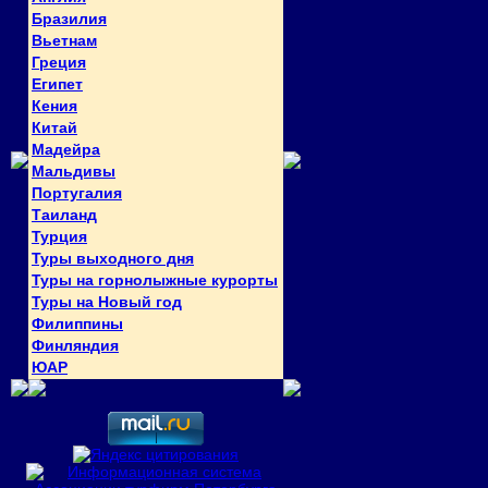
Бразилия
Вьетнам
Греция
Египет
Кения
Китай
Мадейра
Мальдивы
Португалия
Таиланд
Турция
Туры выходного дня
Туры на горнолыжные курорты
Туры на Новый год
Филиппины
Финляндия
ЮАР