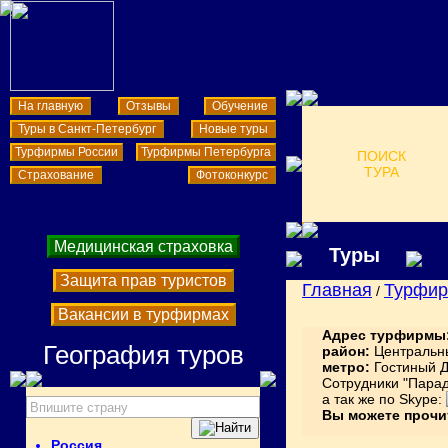
На главную
Отзывы
Обучение
Туры в Санкт-Петербург
Новые туры
Турфирмы России
Турфирмы Петербурга
ПОИСК
ТУРА
Страхование
Фотоконкурс
Медицинская страховка
Туры
Защита прав туристов
Главная
Турфи
/
Вакансии в турфирмах
Адрес турфирмы
География туров
район:
Центральн
метро:
Гостиный 
Сотрудники "Парад
а так же по Skype:
Вы можете прочи
Россия