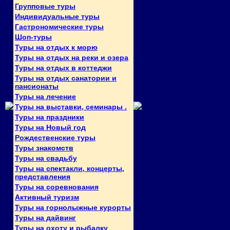
Групповые туры
Индивидуальные туры
Гастрономические туры
Шоп-туры
Туры на отдых к морю
Туры на отдых на реки и озера
Туры на отдых в коттеджи
Туры на отдых санатории и
пансионаты
Туры на лечение
Туры на выставки, семинары .
Туры на праздники
Туры на Новый год
Рождественские туры
Туры знакомств
Туры на свадьбу
Туры на спектакли, концерты,
представления
Туры на соревнования
Активный туризм
Туры на горнолыжные курорты
Туры на дайвинг
Туры на охоту и рыбалку