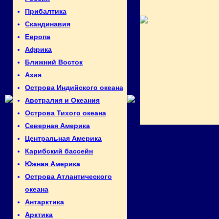
Прибалтика
Скандинавия
Европа
Африка
Ближний Восток
Азия
Острова Индийского океана
Австралия и Океания
Острова Тихого океана
Северная Америка
Центральная Америка
Карибский бассейн
Южная Америка
Острова Атлантического
океана
Антарктика
Арктика