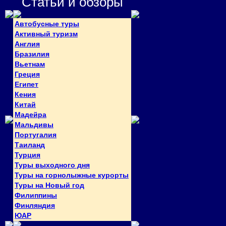
Статьи и обзоры
Автобусные туры
Активный туризм
Англия
Бразилия
Вьетнам
Греция
Египет
Кения
Китай
Мадейра
Мальдивы
Португалия
Таиланд
Турция
Туры выходного дня
Туры на горнолыжные курорты
Туры на Новый год
Филиппины
Финляндия
ЮАР