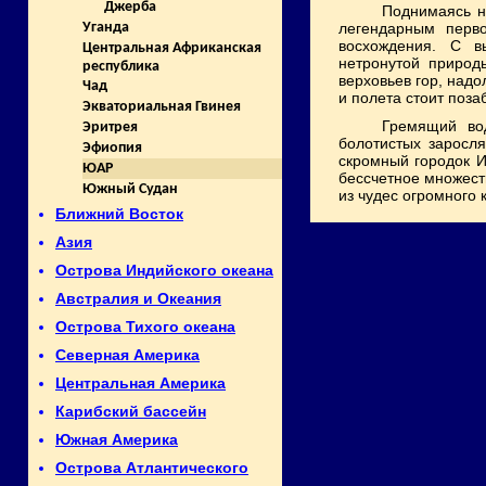
Джерба
Поднимаясь н
легендарным перв
Уганда
восхождения. С в
Центральная Африканская
нетронутой природ
республика
верховьев гор, над
Чад
и полета стоит поза
Экваториальная Гвинея
Гремящий во
Эритрея
болотистых заросля
Эфиопия
скромный городок 
ЮАР
бессчетное множеств
Южный Судан
из чудес огромного 
Ближний Восток
Азия
Острова Индийского океана
Австралия и Океания
Острова Тихого океана
Северная Америка
Центральная Америка
Карибский бассейн
Южная Америка
Острова Атлантического