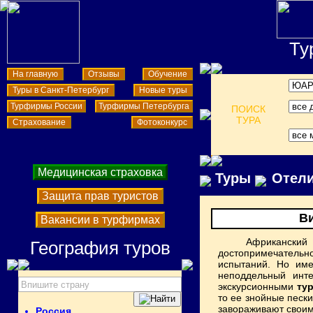
Ту
На главную
Отзывы
Обучение
Туры в Санкт-Петербург
Новые туры
Турфирмы России
Турфирмы Петербурга
ПОИСК
ТУРА
Страхование
Фотоконкурс
Медицинская страховка
Туры
Отел
Защита прав туристов
В
Вакансии в турфирмах
Африканский 
География туров
достопримечательн
испытаний. Но име
неподдельный инт
экскурсионными
ту
то ее знойные песк
завораживают свои
Россия