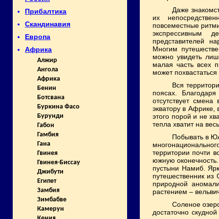
Даже знакомс
Прибалтика
их непосредствен
Скандинавия
повсеместные ритми
экспрессивным д
Европа
представителей на
Многим путешестве
Африка
можно увидеть лиш
Алжир
малая часть всех 
Ангола
может похвастаться
Африка
Вся территори
Бенин
поясах. Благодаря
Ботсвана
отсутствует смена 
Буркина Фасо
экватору в Африке, 
этого порой и не хв
Бурунди
тепла хватит на вес
Габон
Гамбия
Побывать в ЮА
Гана
многонационально
территории почти в
Гвинея
южную оконечность.
Гвинея-Биссау
пустыни Намиб. Ярк
Джибути
путешественник из 
Египет
природной аномали
Замбия
растением – вельви
Зимбабве
Соленое озеро
Камерун
достаточно скудной
Кения