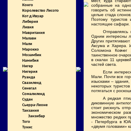
мест, куда стараю
собранные на одно
Конго
говорить об истин
Королевство Лесото
целые стада слонов
Кот д Ивуар
Поэтому туристов 
Либерия
настоящее сафари.
Ливия
Отправляясь 
Мавритания
Одним интересны л
Малави
Других притягивают
Мали
Аксума и Харера. 
Марокко
Соломона Ковчег 
таинственное очаро
Мозамбик
в скалах 11 церкве
Намибия
частей света.
Нигер
Если интерес
Нигерия
Мали. Почти все го
Руанда
изысками – здания,
Свазиленд
некоторых туристов
Сенегал
потягаться с роско
Сомалиленд
А редкая пти
Судан
диковинную антилоп
Сьерра-Леоне
стоит рискнуть отп
Танзания
экономическом раз
Занзибар
множество редких п
- Петербурга в ЮА
Того
«двумя головами» к
Тунис