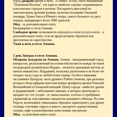
город
Джараш
(время в пути - 35 минут, 30 км), часто называемый
"Помпеями Востока", это один из наиболее хорошо сохранившихся
классических городов в регионе. Насладитесь прогулкой по
замечательным древним руинам, включая посещение Овальной
площади, Храма Зевса и Южного театра, самого большого из двух
театров, вмещающего более 3000 зрителей.
Обед
- за дополнительную плату.
Возвращение в отель Аммана.
Свободное время:
возможность отдохнуть в отеле (услуги отеля - за
дополнительную плату, если не предусмотрено обратное) или
прогуляться по окрестностям.
Ужин и ночь в отеле Аммана.
3 день
Завтрак в отеле Аммана.
Обзорная экскурсия по Амману.
Амман - завораживающий город
контрастов, расположенный на холмистой местности между пустыней и
плодородной долиной реки Иордан, - является идеальным местом для
начала знакомства с Иорданией, поскольку расположен в не более чем
четырех часах езды из любой точки страны. Особого внимания
заслуживает Цитадель, часть древнего Раббат-Аммона, при раскопках
которого были найдены многочисленные артефакты времен Римской,
Византийской и Османской империй. Центр города - наиболее древний
и традиционный, с небольшими лавками, в которых производят и
продают все что угодно - от замысловатых золотых и серебряных
украшений до повседневных предметов домашнего обихода. На улице
Радуги, являющейся уникальным образцом характерного для древней
столицы сочетания старого и нового, находятся художественные
галереи, кафе и разнообразные ремесленные мастерские.
Обед
- за дополнительную плату.