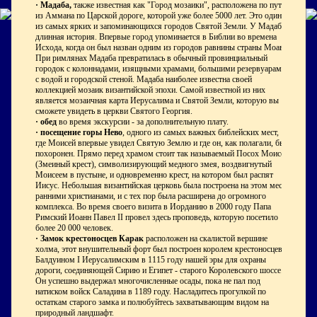
·
Мадаба,
также известная как "Город мозаики", расположена по пути
из Аммана по Царской дороге, которой уже более 5000 лет. Это один
из самых ярких и запоминающихся городов Святой Земли. У Мадабы
длинная история. Впервые город упоминается в Библии во времена
Исхода, когда он был назван одним из городов равнины страны Моав.
При римлянах Мадаба превратилась в обычный провинциальный
городок с колоннадами, изящными храмами, большими резервуарами
с водой и городской стеной. Мадаба наиболее известна своей
коллекцией мозаик византийской эпохи. Самой известной из них
является мозаичная карта Иерусалима и Святой Земли, которую вы
сможете увидеть в церкви Святого Георгия.
·
обед
во время экскурсии - за дополнительную плату.
·
посещение горы Нево
, одного из самых важных библейских мест,
где Моисей впервые увидел Святую Землю и где он, как полагали, был
похоронен. Прямо перед храмом стоит так называемый Посох Моисея
(Змеиный крест), символизирующий медного змея, воздвигнутый
Моисеем в пустыне, и одновременно крест, на котором был распят
Иисус. Небольшая византийская церковь была построена на этом месте
ранними христианами, и с тех пор была расширена до огромного
комплекса. Во время своего визита в Иорданию в 2000 году Папа
Римский Иоанн Павел II провел здесь проповедь, которую посетило
более 20 000 человек.
·
Замок крестоносцев Карак
расположен на скалистой вершине
холма, этот внушительный форт был построен королем крестоносцев
Балдуином I Иерусалимским в 1115 году нашей эры для охраны
дороги, соединяющей Сирию и Египет - старого Королевского шоссе.
Он успешно выдержал многочисленные осады, пока не пал под
натиском войск Саладина в 1189 году. Насладитесь прогулкой по
остаткам старого замка и полюбуйтесь захватывающим видом на
природный ландшафт.