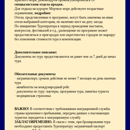
Красного моря, рекомендуем проконсультироваться со
специалистами отдела продаж.
Для отдыха на курорте Мертвое море действуют возрастные
ограничения,
подробнее
.
Отели, представленные в программе, могут быть заменены на иные
отели выбранной категории, по наличию мест на дату заезда.
По инициативе Туроператора в период проведения выставок,
конгрессов, фестивалей и т.д., размещение по программе может
предоставляться в пригородах или окрестностях городов по маршруту
без изменения стоимости тура и компенсации.
Дополнительное описание:
Документы по туру предоставляются не ранее чем за 7 дней до начала
тура.
Обязательные документы
· загранпаспорт, сроком действия не менее 7 месяцев на день окончания
тура
· авиабилеты на международный рейс
· документы по туру: ваучеры, программа тура, памятка туриста
· медицинская страховка
ВАЖНО!
В соответствии с требованиями миграционной службы
страны временного пребывания, передача данных о въезжающих
туристах передается в миграционную службу
ЗАБЛАГОВРЕМЕННО.
В связи с этим, при бронировании тура
необходимо предоставить Туроператору заграничный паспорт