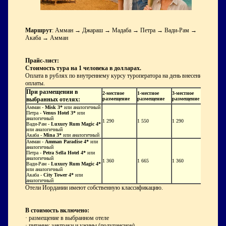
Маршрут
: Амман → Джараш → Мадаба → Петра → Вади-Рам →
Акаба → Амман
Прайс-лист:
Стоимость тура на 1 человека в долларах.
Оплата в рублях по внутреннему курсу туроператора на день внесения
оплаты.
При размещении в
2-местное
1-местное
3-местное
выбранных отелях:
размещение
размещение
размещение
Амман -
Misk 3*
или аналогичный
Петра -
Venus Hotel 3*
или
аналогичный
1 290
1 550
1 290
Вади-Рам -
Luxury Rum Magic
4*
или аналогичный
Акаба -
Mina 3*
или аналогичный
Амман -
Amman Paradise 4*
или
аналогичный
Петра -
Petra Sella Hotel 4*
или
аналогичный
1 360
1 665
1 360
Вади-Рам -
Luxury Rum Magic
4*
или аналогичный
Акаба -
City Tower 4*
или
аналогичный
Отели Иордании имеют собственную классификацию.
В стоимость включено:
· размещение в выбранном отеле
· питание: завтраки и ужины (полупансион)