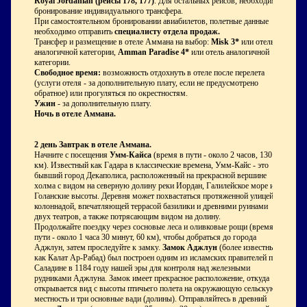
Royal Jordanian (рейсы 178, 177)
. Для остальных рейсов, необходимо
бронирование индивидуального трансфера.
При самостоятельном бронировании авиабилетов, полетные данные
необходимо отправить
специалисту отдела продаж.
Трансфер и размещение в отеле Аммана на выбор:
Misk 3*
или отель
аналогичной категории,
Amman Paradise 4*
или отель аналогичной
категории.
Свободное время:
возможность отдохнуть в отеле после перелета
(услуги отеля - за дополнительную плату, если не предусмотрено
обратное) или прогуляться по окрестностям.
Ужин
- за дополнительную плату.
Ночь в отеле Аммана.
2 день
Завтрак в отеле Аммана.
Начните с посещения
Умм-Кайса
(время в пути - около 2 часов, 130
км). Известный как Гадара в классические времена, Умм-Кайс - это
бывший город Декаполиса, расположенный на прекрасной вершине
холма с видом на северную долину реки Иордан, Галилейское море и
Голанские высоты. Деревня может похвастаться протяженной улицей с
колоннадой, впечатляющей террасой базилики и древними руинами
двух театров, а также потрясающим видом на долину.
Продолжайте поездку через сосновые леса и оливковые рощи (время в
пути - около 1 часа 30 минут, 60 км), чтобы добраться до города
Аджлун, затем проследуйте к замку.
Замок Аджлун
(более известный
как Калат Ар-Рабад) был построен одним из исламских правителей при
Саладине в 1184 году нашей эры для контроля над железными
рудниками Аджлуна. Замок имеет прекрасное расположение, откуда
открывается вид с высоты птичьего полета на окружающую сельскую
местность и три основные вади (долины). Отправляйтесь в древний