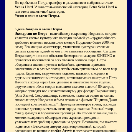
По прибытии в Петру, трансфер и размещение в выбранном отеле:
Venus Hotel 3*
или отель аналогичной категории,
Petra Sella Hotel 4*
или отель аналогичной категории.
Ужин и ночь в отеле Петры.
5 день
Завтрак в отеле Петры.
Экскурсия по Петре
- величайшему сокровищу Иордании, которое
является частью культурного наследия набатейцев - трудолюбивого
арабского племени, населявшего южную Иорданию более 2000 лет
назад. Его мощная архитектура, утонченная культура и сложная
система каналов и дамб не могут не вызывать восхищения. Сегодня
Петра входит в список объектов Всемирного наследия ЮНЕСКО и
привлекает посетителей со всех уголков земного шара. Петра
объединила знания и умения набатейцев, эдомитян и римлян,
населявших ее в разные эпохи, чтобы стать признанным во всем мире
чудом. Караваны, загруженные ладаном, шелками, специями и
другими экзотическими товарами, останавливались на отдых в Петре.
Начните с входа через
Сик
, длинное и извилистое узкое ущелье,
окруженное с обеих сторон высокими скалами высотой 80 метров,
которые приведут вас к захватывающему дух фасаду Сокровищницы
(Аль-Хазне). Сокровищница, возможно, является одним из самых
знаковых чудес Иордании и была показана в фильме "Индиана Джонс и
последний крестовый поход". Проведите некоторое время, исследуя
основные достопримечательности города, включая Римский театр,
Улицу фасадов и Королевские гробницы. Во второй половине дня вы
можете исследовать обширную сеть скрытых проходов и
увлекательных гробниц и дворцов на досуге. Возможно, вы захотите
подняться к
Высокому дворцу
жертвоприношений, который
расположен на вершине
хребта Аттуф
и предлагает захватывающий