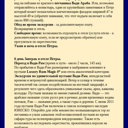
вид на пейзажи из красного
песчаника Вади Араба
. Или, возможно,
отправляйтесь в монастырь, один из крупнейших памятников в Петре,
который может похвастаться впечатляющим фасадом шириной 47 м и
высотой 49 м (обратите внимание, что этот подъем включает в себя
около 800 ступеней).
Обед во время экскурсии
- за дополнительную плату.
Возвращение в отель.
Свободное время:
возможность отдохнуть в отеле (услуги отеля - за
дополнительную плату, если не предусмотрено обратное) или
прогуляться по окрестностям.
Ужин и ночь в отеле Петры.
6 день
Завтрак в отеле Петры.
Переезд в Вади-Рам
(время в пути - около 2 часов, 145 км).
По прибытии в Вади-Рам размещение в выбранном кемпинге в
пустыне
Luxury Rum Magic
4*
или отель аналогичной категории.
Экскурсия по удивительной пустыне Вади-Рам
, неподвластной
времени и нетронутой цивилизацией. Ветер и солнце в течение
тысячелетий так сильно воздействовали на местный ландшафт, в
результате чего здесь образовались уникальные скалы, арки, каньоны и
колодцы. Пустыня названа по имени главной долины. Вади — это
арабское название сухих русел рек и речных долин временных водных
потоков, Рам — название реки, а также горы и деревни. С июня 2011
года пустыня Вади-Рам включена в список всемирного наследия
ЮНЕСКО. Откройте для себя множество возвышающихся гор из
песчаника и узких каньонов этой великолепной пустыни во время
сафари-тура на полноприводном внедорожнике. Также есть
возможность исследовать окрестности, прокатившись верхом на
верблюде.