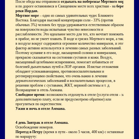
После обеда мы отправимся
отдыхать на побережье Мертвого моря
и по дороге остановимся в Священном месте всех христиан - на
берегу
реки Иордан.
Мертвое море
– одно из самых удивительных чудес Ближнего
Востока. Благодаря высокой концентрации соли - 33% (против
обычных 3%) человек без труда удерживается естественным образом
на поверхности воды испытывая чувство невесомости и
расслабленности. Это идеальное место для тех, кто мечтает понежиться
в прибое, но не умеет плавать. В воде и грязях Мертвого моря, а также
в воздухе вокруг содержится огромное количество минералов, и этот
фактор активно используется в лечении самых разных заболеваний.
Поэтому купание в его воде, насыщенной солями и минералами,
прекрасно сказывается на состоянии суставов и кожи. Воздух,
насыщенный целебными испарениями, помогает избавиться от
болезней дыхательных путей и ЛОР-органов. Илистые отложения
обладают успокаивающими, противовоспалительными и
регенерирующими свойствами, что очень важно в лечении
дерматологических заболеваний и воспалительных процессов, в
решении проблем с суставами, ЖКТ, нервной системы и т. д.
Возвращение в отель Аммана.
Свободное время:
возможность отдохнуть в отеле (услуги отеля - за
дополнительную плату, если не предусмотрено обратное) или
прогуляться по окрестностям.
Ужин и ночь в отеле Аммана.
4 день
Завтрак в отеле Аммана.
Освобождение номеров.
Переезд в Петру
(время в пути - около 5 часов, 400 км) с остановками
по маршруту: