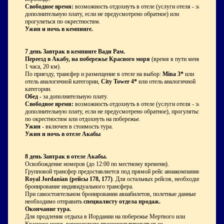
Свободное время:
возможность отдохнуть в отеле (услуги отеля - за
дополнительную плату, если не предусмотрено обратное) или
прогуляться по окрестностям.
Ужин и ночь в кемпинге.
7 день
Завтрак в кемпинге Вади Рам.
Переезд в Акабу, на побережье Красного моря
(время в пути менее
1 часа, 20 км).
По приезду, трансфер и размещение в отеле на выбор:
Mina 3*
или
отель аналогичной категории,
City Tower 4*
или отель аналогичной
категории.
Обед -
за дополнительную плату.
Свободное время:
возможность отдохнуть в отеле (услуги отеля - за
дополнительную плату, если не предусмотрено обратное), прогуляться
по окрестностям или отдохнуть на побережье.
Ужин
- включен в стоимость
тура.
Ужин и ночь в отеле Акабы
8 день
Завтрак в отеле Акабы.
Освобождение номеров (до 12:00 по местному времени).
Групповой трансфер предоставляется под прямой рейс авиакомпании
Royal Jordanian (рейсы 178, 177)
. Для остальных рейсов, необходимо
бронирование индивидуального трансфера.
При самостоятельном бронировании авиабилетов, полетные данные
необходимо отправить
специалисту отдела продаж.
Окончание тура.
Для продления отдыха в Иордании на побережье Мертвого или