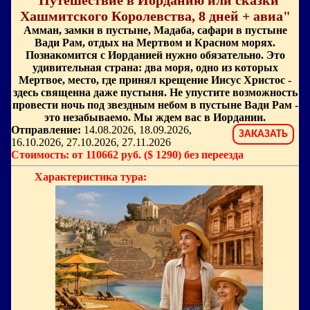
"Путешествие в Иорданию или сказки
Хашмитского Королевства, 8 дней + авиа"
Амман, замки в пустыне, Мадаба, сафари в пустыне
Вади Рам, отдых на Мертвом и Красном морях.
Познакомится с Иорданией нужно обязательно. Это
удивительная страна: два моря, одно из которых
Мертвое, место, где принял крещение Иисус Христос -
здесь священна даже пустыня. Не упустите возможность
провести ночь под звездным небом в пустыне Вади Рам -
это незабываемо. Мы ждем вас в Иордании.
Отправление:
14.08.2026, 18.09.2026,
ЗАКАЗАТЬ
16.10.2026, 27.10.2026, 27.11.2026
Стоимость: от 110662 руб. ($ 1290) без переезда
Характеристика тура: