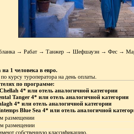
абланка → Рабат → Танжер → Шефшауэн → Фес → Ма
 на 1 человека в евро.
 по курсу туроператора на день оплаты.
отелях по программе:
Chellah 4*
или отель аналогичной категории
ental Tanger 4*
или отель аналогичной категории
alagh 4*
или отель аналогичной категории
intemps Blue Sea 4*
или отель аналогичной катего
ом размещении
ом размещении
имеют собственную классификацию.