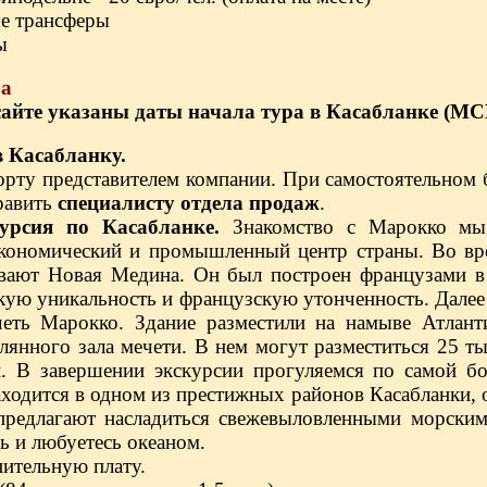
ые трансферы
ы
ра
айте указаны даты начала тура в Касабланке (МСК
в Касабланку.
орту представителем компании. При самостоятельном 
равить
специалисту отдела продаж
.
урсия по Касабланке.
Знакомство с Марокко мы 
кономический и промышленный центр страны. Во вре
вают Новая Медина. Он был построен французами в 
скую уникальность и французскую утонченность. Дале
еть Марокко. Здание разместили на намыве Атлант
клянного зала мечети. В нем могут разместиться 25 
. В завершении экскурсии прогуляемся по самой 
аходится в одном из престижных районов Касабланки,
предлагают насладиться свежевыловленными морскими
ь и любуетесь океаном.
нительную плату.