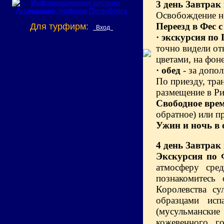
3 день
Завтрак 
Освобождение н
Переезд в Фес 
Для турфирм:
Вход
·
экскурсия по
точно видели от
цветами, на фон
·
обед
- за допо
По приезду, тра
размещение в Ри
Свободное вре
обратное) или п
Ужин и ночь в 
4 день
Завтрак 
Экскурсия по 
атмосферу сре
познакомитесь
Королевства с
образцами исп
(мусульманские
кожевенного, г