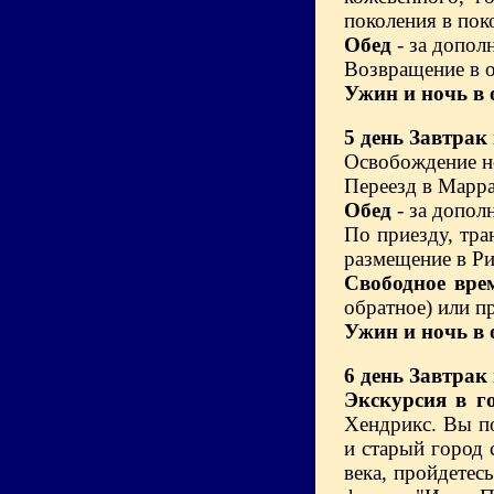
поколения в пок
Обед
- за допол
Возвращение в о
Ужин и ночь в 
5 день
Завтрак 
Освобождение н
Переезд в Марра
Обед
- за допол
По приезду, тра
размещение в Ри
Свободное вре
обратное) или п
Ужин и ночь в
6 день
Завтрак
Экскурсия в г
Хендрикс. Вы по
и старый город 
века, пройдетес