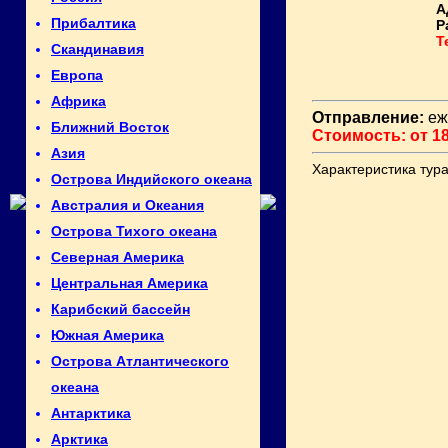
А
Прибалтика
Р
Т
Скандинавия
Европа
Африка
Отправление:
еж
Ближний Восток
Стоимость: от 18
Азия
Характеристика тура
Острова Индийского океана
Австралия и Океания
Острова Тихого океана
Северная Америка
Центральная Америка
Карибский бассейн
Южная Америка
Острова Атлантического
океана
Антарктика
Арктика