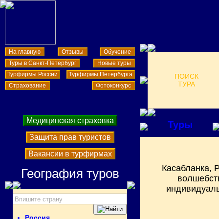
На главную
Отзывы
Обучение
Туры в Санкт-Петербург
Новые туры
Турфирмы России
Турфирмы Петербурга
ПОИСК
ТУРА
Страхование
Фотоконкурс
Медицинская страховка
Туры
Защита прав туристов
Вакансии в турфирмах
Касабланка, 
География туров
волшебств
индивидуаль
Россия