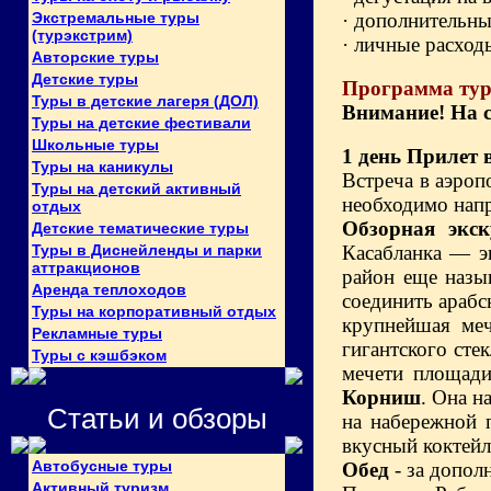
Экстремальные туры
· дополнительн
(турэкстрим)
· личные расход
Авторские туры
Детские туры
Программа ту
Туры в детские лагеря (ДОЛ)
Внимание! На с
Туры на детские фестивали
Школьные туры
1 день
Прилет 
Туры на каникулы
Встреча в аэроп
Туры на детский активный
необходимо нап
отдых
Обзорная экск
Детские тематические туры
Туры в Диснейленды и парки
Касабланка — э
аттракционов
район еще назы
Аренда теплоходов
соединить араб
Туры на корпоративный отдых
крупнейшая меч
Рекламные туры
гигантского сте
Туры с кэшбэком
мечети площади
Корниш
. Она н
Статьи и обзоры
на набережной 
вкусный коктейл
Автобусные туры
Обед
- за допол
Активный туризм