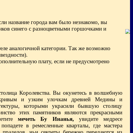
сли название города вам было незнакомо, вы
енков синего с разноцветными горшочками и
теле аналогичной категории.
Так же возможно
вездности).
дополнительную плату, если не предусмотрено
столица Королевства. Вы окунетесь в волшебную
о кривым и узким улочкам древней Медины и
тектуры, которыми украсили бывшую столицу
инство этих памятников являются прекрасными
сетите
мечеть Бу Инанья,
увидите медресе
 попадете в ремесленные кварталы, где мастера
 прадедов, чьи секреты бережно передаются из