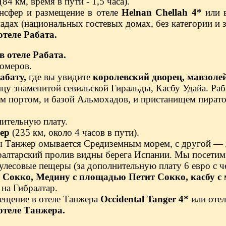
(84 км, время в пути - 1,5 часа).
ансфер и размещение в отеле
Helnan Chellah 4*
или 
адах (национальных гостевых домах, без категории и з
отеле Рабата.
в отеле Рабата.
омеров.
абату,
где вы увидите
королевский дворец, мавзол
ицу знаменитой севильской Гиральды, Касбу Удайа. Р
м портом, и базой Альмохадов, и пристанищем пиратов
нительную плату.
ер
(235 км, около 4 часов в пути).
ы Танжер омывается Средиземным морем, с другой —
ралтарский пролив видны берега Испании. Мы посетим 
кулесовые пещеры (за дополнительную плату 6 евро с
 Сокко, Медину с площадью Петит Сокко, касбу с
 на Гибралтар.
ещение в отеле Танжера
Occidental Tanger 4*
или отел
отеле Танжера.