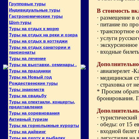
Групповые туры
Индивидуальные туры
В стоимость вк
Гастрономические туры
· размещение в 
Шоп-туры
· питание по пр
Туры на отдых к морю
· транспортное 
Туры на отдых на реки и озера
· услуги русск
Туры на отдых в коттеджи
· экскурсионное
Туры на отдых санатории и
· входные билет
пансионаты
Туры на лечение
Дополнительно
Туры на выставки, семинары .
· авиаперелет -К
Туры на праздники
Туры на Новый год
· медицинская с
Рождественские туры
· страховка от н
Туры знакомств
* Просим обрати
Туры на свадьбу
бронирования. П
Туры на спектакли, концерты,
представления
Дополнительны
Туры на соревнования
· туристический 
Активный туризм
· обеды: от 15 ев
Туры на горнолыжные курорты
· входной билет 
Туры на дайвинг
· дегустация на 
Туры на охоту и рыбалку