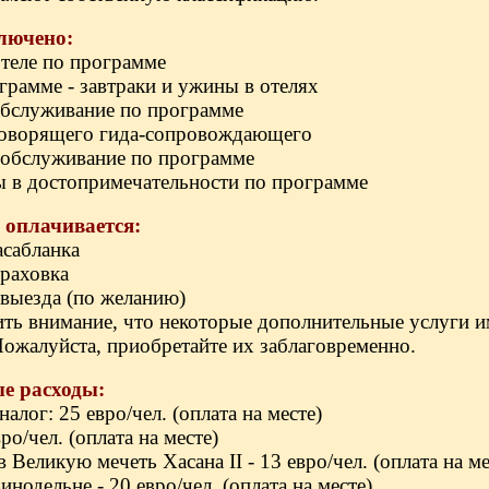
лючено:
отеле по программе
ограмме - завтраки и ужины в отелях
обслуживание по программе
оговорящего гида-сопровождающего
 обслуживание по программе
ы в достопримечательности по программе
 оплачивается:
асабланка
траховка
евыезда (по желанию)
ть внимание, что некоторые дополнительные услуги и
ожалуйста, приобретайте их заблаговременно.
е расходы:
налог: 25 евро/чел. (оплата на месте)
ро/чел. (оплата на месте)
в Великую мечеть Хасана II - 13 евро/чел. (оплата на ме
винодельне - 20 евро/чел. (оплата на месте)