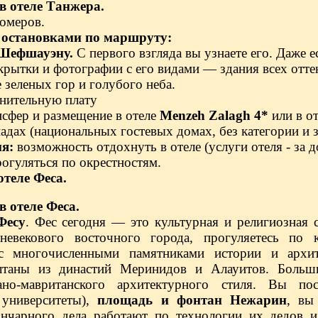
в отеле Танжера.
омеров.
с остановками по маршруту:
 Шефшауэну.
С первого взгляда вы узнаете его. Даже е
крытки и фотографии с его видами — здания всех отт
е зеленых гор и голубого неба.
лнительную плату
нсфер и размещение в отеле
Menzeh Zalagh 4*
или в о
адах (национальных гостевых домах, без категории и з
мя:
возможность отдохнуть в отеле (услуги отеля - за 
рогуляться по окрестностям.
отеле Феса.
в отеле Феса.
Фесу
. Фес сегодня — это культурная и религиозная 
дневекового восточного города, прогуляетесь п
 с многочисленными памятниками истории и архи
ултаны из династий Меринидов и Алауитов. Больш
ано-мавританского архитектурного стиля. Вы по
 университеты),
площадь и фонтан Нежарин
, вы
ончарного дела работают по технологии их дедов и