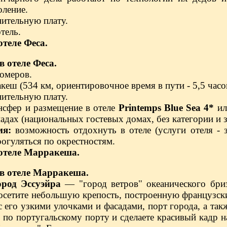
оление.
нительную плату.
тель.
отеле Феса.
в отеле Феса.
омеров.
кеш (534 км, ориентировочное время в пути - 5,5 часо
нительную плату.
нсфер и размещение в отеле
Printemps Blue Sea 4*
ил
адах (национальных гостевых домах, без категории и з
мя:
возможность отдохнуть в отеле (услуги отеля - 
рогуляться по окрестностям.
 отеле Марракеша.
 в отеле Марракеша.
ород Эссуэйра
— "город ветров" океанического бри
сетите небольшую крепость, построенную французски
с его узкими улочками и фасадами, порт города, а т
ь по португальскому порту и сделаете красивый кадр 