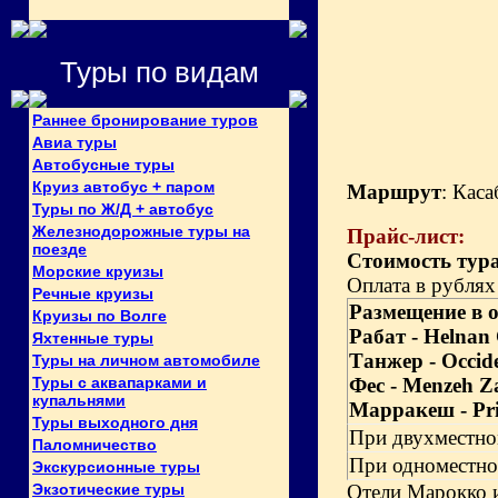
Туры по видам
Раннее бронирование туров
Авиа туры
Автобусные туры
Круиз автобус + паром
Маршрут
: Кас
Туры по Ж/Д + автобус
Железнодорожные туры на
Прайс-лист:
поезде
Стоимость тура
Морские круизы
Оплата в рублях
Речные круизы
Размещение в 
Круизы по Волге
Рабат -
Helnan 
Яхтенные туры
Танжер -
Occid
Туры на личном автомобиле
Туры с аквапарками и
Фес -
Menzeh Z
купальнями
Марракеш -
Pr
Туры выходного дня
При двухместн
Паломничество
При одноместн
Экскурсионные туры
Экзотические туры
Отели Марокко 