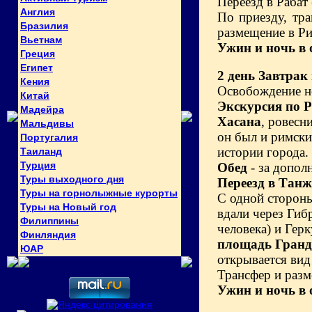
Переезд в Рабат 
Англия
По приезду, тр
Бразилия
размещение в Ри
Вьетнам
Ужин и ночь в 
Греция
Египет
2 день
Завтрак 
Кения
Освобождение н
Китай
Экскурсия по Р
Мадейра
Хасана
, ровесн
Мальдивы
он был и римски
Португалия
истории города.
Таиланд
Турция
Обед
- за допол
Туры выходного дня
Переезд в Танж
Туры на горнолыжные курорты
С одной сторон
Туры на Новый год
вдали через Гиб
Филиппины
человека) и Гер
Финляндия
площадь Гранд
ЮАР
открывается вид
Трансфер и разм
Ужин и ночь в 