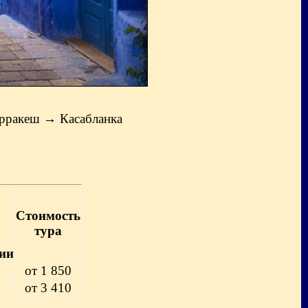
рракеш → Касабланка
Стоимость
тура
рии
от 1 850
от 3 410