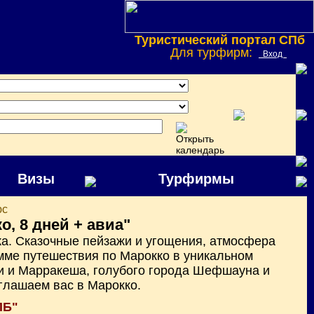
Туристический портал СПб
Для турфирм:
Вход
Визы
Турфирмы
юс
о, 8 дней + авиа"
ка. Сказочные пейзажи и угощения, атмосфера
амме путешествия по Марокко в уникальном
ки и Марракеша, голубого города Шефшауна и
глашаем вас в Марокко.
ПБ"