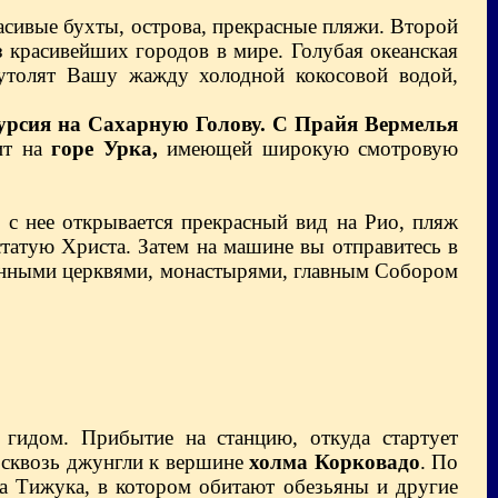
расивые бухты, острова, прекрасные пляжи. Второй
з красивейших городов в мире. Голубая океанская
утолят Вашу жажду холодной кокосовой водой,
урсия на Сахарную Голову. С Прайя Вермелья
оит на
горе Урка,
имеющей широкую смотровую
 с нее открывается прекрасный вид на Рио, пляж
 статую Христа. Затем на машине вы отправитесь в
ринными церквями, монастырями, главным Собором
гидом. Прибытие на станцию, откуда стартует
 сквозь джунгли к вершине
холма Корковадо
. По
а Тижука, в котором обитают обезьяны и другие