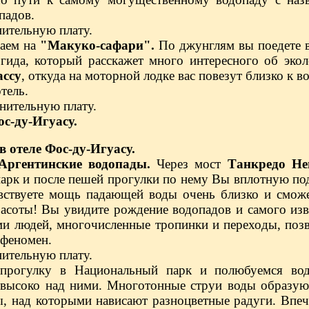
падов.
нительную плату.
аем на
"Макуко-сафари".
По джунглям вы поедете в
гида, который расскажет много интересного об эко
ассу
, откуда на моторной лодке вас повезут близко к в
тель.
лнительную плату.
ос-ду-Игуасу.
в отеле Фос-ду-Игуасу.
Аргентинские водопады.
Через мост
Танкредо Не
рк и после пешей прогулки по нему Вы вплотную под
вствуете мощь падающей воды очень близко и сможе
расоты! Вы увидите рождение водопадов и самого из
ми людей, многочисленные тропинки и переходы, поз
 феномен.
нительную плату.
рогулку в Национальный парк и полюбуемся вод
высоко над ними. Многотонные струи воды образуют
 над которыми нависают разноцветные радуги. Впеча