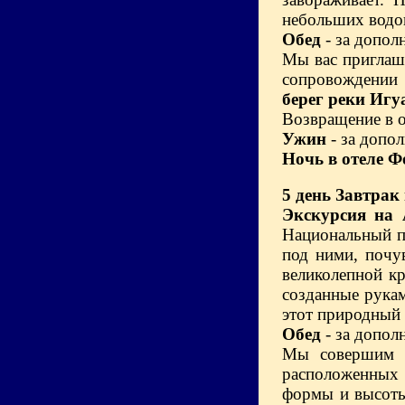
небольших водо
Обед
- за допол
Мы вас приглаш
сопровождении 
берег реки Игу
Возвращение в о
Ужин
- за допо
Ночь в отеле Ф
5 день
Завтрак 
Экскурсия на 
Национальный па
под ними, почу
великолепной к
созданные рука
этот природный
Обед
- за допол
Мы совершим п
расположенных 
формы и высоты,