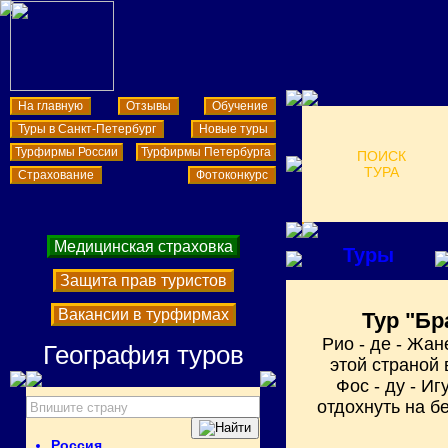
На главную
Отзывы
Обучение
Туры в Санкт-Петербург
Новые туры
Турфирмы России
Турфирмы Петербурга
ПОИСК
ТУРА
Страхование
Фотоконкурс
Медицинская страховка
Туры
Защита прав туристов
Вакансии в турфирмах
Тур "Бр
Рио - де - Жан
География туров
этой страной 
Фос - ду - И
отдохнуть на б
Россия