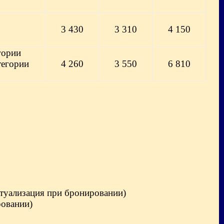
3 430
3 310
4 150
гории
тегории
4 260
3 550
6 810
ктуализация при бронировании)
ровании)