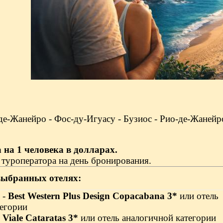
-де-Жанейро - Фос-ду-Игуасу - Бузиос - Рио-де-Жанейр
 на 1 человека в долларах.
 туроператора на день бронирования.
выбранных отелях:
 -
Best Western Plus Design Copacabana 3*
или отель
тегории
-
Viale Cataratas 3*
или отель аналогичной категории