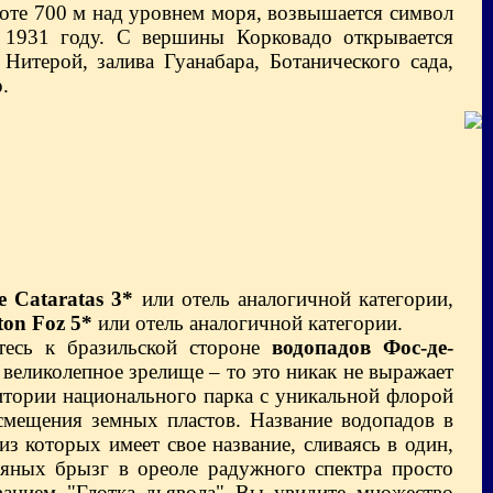
оте 700 м над уровнем моря, возвышается символ
в 1931 году. С вершины Корковадо открывается
Нитерой, залива Гуанабара, Ботанического сада,
.
le Cataratas 3*
или отель аналогичной категории,
ton Foz
5*
или отель аналогичной категории.
есь к бразильской стороне
водопадов Фос-де-
о великолепное зрелище – то это никак не выражает
итории национального парка с уникальной флорой
 смещения земных пластов. Название водопадов в
из которых имеет свое название, сливаясь в один,
дяных брызг в ореоле радужного спектра просто
ванием "Глотка дьявола" Вы увидите множество