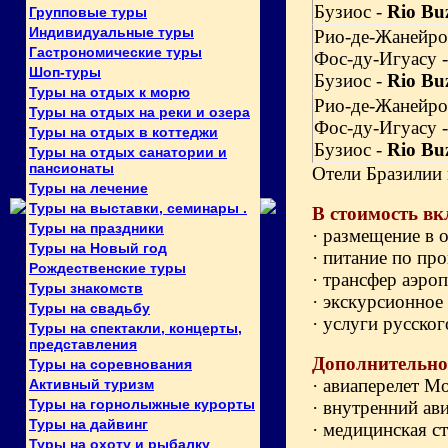
Бузиос -
Rio Bu
Групповые туры
Индивидуальные туры
Рио-де-Жанейро
Гастрономические туры
Фос-ду-Игуасу 
Шоп-туры
Бузиос -
Rio Bu
Туры на отдых к морю
Рио-де-Жанейро
Туры на отдых на реки и озера
Фос-ду-Игуасу 
Туры на отдых в коттеджи
Бузиос -
Rio Bu
Туры на отдых санатории и
пансионаты
Отели Бразилии
Туры на лечение
Туры на выставки, семинары .
В стоимость вк
Туры на праздники
· размещение в 
Туры на Новый год
· питание по про
Рождественские туры
· трансфер аэроп
Туры знакомств
· экскурсионное
Туры на свадьбу
· услуги русско
Туры на спектакли, концерты,
представления
Дополнительно
Туры на соревнования
· авиаперелет М
Активный туризм
Туры на горнолыжные курорты
· внутренний ав
Туры на дайвинг
· медицинская с
Туры на охоту и рыбалку