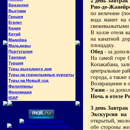
2 день
Завтрак 
Бразилия
Рио-де-Жанейр
Вьетнам
по величине (по
Греция
вода манит на 
Египет
свежевыжатыми 
Кения
В холле отеля в
Китай
на канатной до
Мадейра
площадку.
Мальдивы
Обед
- за допол
Португалия
Таиланд
На самой горе 
Турция
Копакабана, зал
Туры выходного дня
центральные ра
Туры на горнолыжные курорты
города, а также
Туры на Новый год
Возвращение в о
Филиппины
Ужин
- за допо
Финляндия
Ночь в отеле Р
ЮАР
3 день
Завтрак 
Экскурсия на 
открытый, эколо
обе стороны же