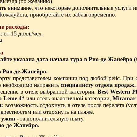
евыезда (по желанию)
ть внимание, что некоторые дополнительные услуги и
ожалуйста, приобретайте их заблаговременно.
е расходы:
 от 15 долл./чел.
ы
ра
айте указана дата начала тура в Рио-де-Жанейро (
в Рио-де-Жанейро.
орту представителем компании под любой рейс. При 
е необходимо направить
специалисту отдела продаж.
мещение в отеле выбранной категории:
Best Western P
a Leme 4*
или отель аналогичной категории,
Miramar 
м:
возможность отдохнуть в отеле после перелета (усл
окрестностям или отдохнуть на пляже.
и ужин
- за дополнительную плату.
ио-де-Жанейро.