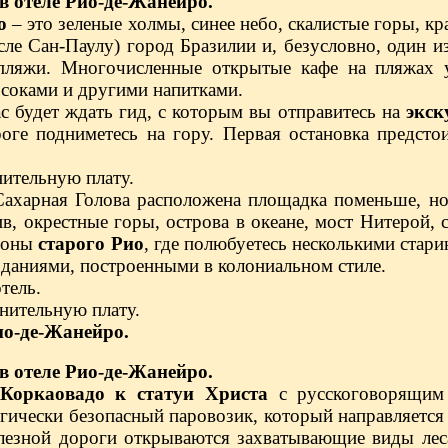
в отеле
Рио-де-Жанейро.
о
– это зеленые холмы, синее небо, скалистые горы, к
сле Сан-Паулу) город Бразилии и, безусловно, один и
пляжи. Многочисленные открытые кафе на пляжах 
соками и другими напитками.
ас будет ждать гид, с которым вы отправитесь на
экск
роге подниметесь на гору. Первая остановка предст
нительную плату.
Сахарная Голова расположена площадка поменьше, но
ив, окрестные горы, острова в океане, мост Нитерой,
йоны
старого Рио
, где полюбуетесь несколькими ста
 зданиями, построенными в колониальном стиле.
тель.
лнительную плату.
ио-де-Жанейро.
в отеле
Рио-де-Жанейро.
Коркаовадо к статуи Христа
с русскоговорящим 
гически безопасный паровозик, который направляется
лезной дороги открываются захватывающие виды лес