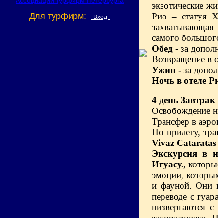
экзотические жи
Для турфирм:
Рио – статуя Х
Вход
захватывающая д
самого большого
Обед
- за допол
Возвращение в о
Ужин
- за допо
Ночь в отеле Р
4 день
Завтрак 
Освобождение н
Трансфер в аэро
По прилету, тр
Vivaz Cataratas
Экскурсия в н
Игуасу.
, которы
эмоции, которым
и фауной. Они 
переводе с гуар
низвергаются с
завораживает. 