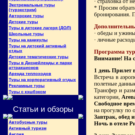
· страховка от н
Экстремальные туры
* Просим обрати
(турэкстрим)
бронирования. П
Авторские туры
Детские туры
Дополнительны
Туры в детские лагеря (ДОЛ)
· обеды и ужины:
Школьные туры
· личные расход
Туры на каникулы
Туры на детский активный
отдых
Программа ту
Детские тематические туры
Внимание! На с
Туры в Диснейленды и парки
аттракционов
1 день
Прилет 
Аренда теплоходов
Встреча в аэроп
Туры на корпоративный отдых
полетные данны
Рекламные туры
Трансфер и раз
Туры с кэшбэком
категории,
Aren
Свободное вре
Статьи и обзоры
на прогулку по 
Завтрак, обед 
Автобусные туры
Ночь в отеле Р
Активный туризм
Англия