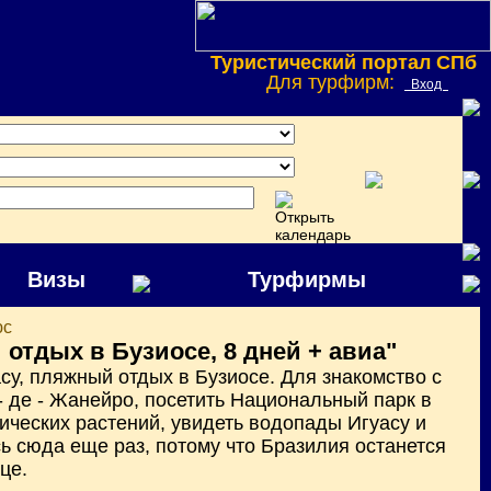
Туристический портал СПб
Для турфирм:
Вход
Визы
Турфирмы
юс
 отдых в Бузиосе, 8 дней + авиа"
су, пляжный отдых в Бузиосе. Для знакомство с
- де - Жанейро, посетить Национальный парк в
тических растений, увидеть водопады Игуасу и
ь сюда еще раз, потому что Бразилия останется
це.