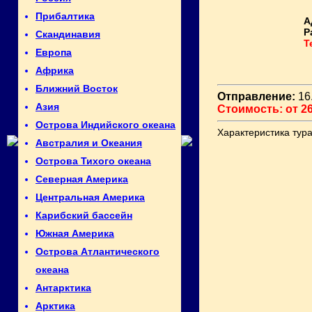
Прибалтика
А
Р
Скандинавия
Т
Европа
Африка
Ближний Восток
Отправление:
16.
Азия
Стоимость: от 26
Острова Индийского океана
Характеристика тура
Австралия и Океания
Острова Тихого океана
Северная Америка
Центральная Америка
Карибский бассейн
Южная Америка
Острова Атлантического
океана
Антарктика
Арктика