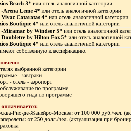
zios Beach 3*
или отель аналогичной категории
 -
Arena Leme 4*
или отель аналогичной категории
-
Vivaz Cataratas 4*
или отель аналогичной категории
zios Boutique 4*
или отель аналогичной категории
 -
Miramar by Windsor 5*
или отель аналогичной кате
-
Doubletre by Hilton Foz
5*
или отель аналогичной ка
zios Boutique 4*
или отель аналогичной категории
 имеют собственную классификацию.
лючено:
отелях выбранной категории
грамме - завтраки
орт - отель - аэропорт
 обслуживание по программе
говорящего гида по программе
 оплачивается:
осква-Рио-де-Жанейро-Москва: от 100 000 руб./чел. (а
иаперелеты: от 250 долл./чел. (актуализация при брони
траховка