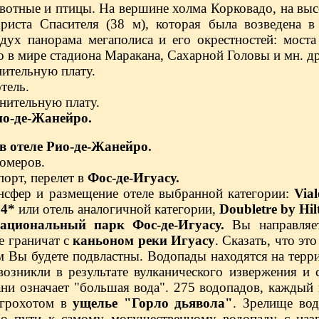
вотные и птицы. На вершине холма Корковадо, на выс
риста Спасителя (38 м), которая была возведена 
ух панорама мегаполиса и его окрестностей: моста 
 в мире стадиона Маракана, Сахарной Головы и мн. др
нительную плату.
тель.
лнительную плату.
ио-де-Жанейро.
в отеле
Рио-де-Жанейро.
омеров.
порт, перелет в
Фос-де-Игуасу.
ансфер и размещение отеле выбранной категории:
Via
 4*
или отель аналогичной категории,
Doubletre by Hil
ациональный парк Фос-де-Игуасу.
Вы направляет
е граничат с
каньоном реки Игуасу
. Сказать, что эт
 Вы будете подвластны. Водопады находятся на терр
возникли в результате вулканического извержения и
ани означает "большая вода". 275 водопадов, каждый 
 грохотом в
ущелье "Горло дьявола"
. Зрелище во
По пути к самому могущественному водопаду с наз