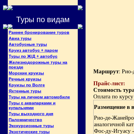
Туры по видам
Раннее бронирование туров
Авиа туры
Автобусные туры
Круиз автобус + паром
Туры по Ж/Д + автобус
Железнодорожные туры на
поезде
Маршр
ут
: Рио
Морские круизы
Речные круизы
Прайс-лист:
Круизы по Волге
Стоимость тура
Яхтенные туры
Оплата по курсу
Туры на личном автомобиле
Туры с аквапарками и
Размещение в 
купальнями
Туры выходного дня
Рио-де-Жанейро
Паломничество
аналогичной ка
Экскурсионные туры
Фос-ду-Игуасу 
Экзотические туры