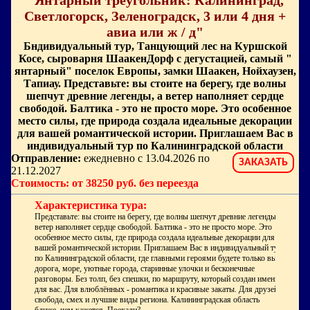
"Янтарный треугольник: Калининград,
Светлогорск, Зеленоградск, 3 или 4 дня +
авиа или ж / д"
Бндивидуальный тур, Танцующий лес на Куршской
Косе, сыроварня ШаакенДорф с дегустацией, самый "
янтарный" поселок Европы, замки Шаакен, Нойхаузен,
Тапиау. Представьте: вы стоите на берегу, где волны
шепчут древние легенды, а ветер наполняет сердце
свободой. Балтика - это не просто море. Это особенное
место силы, где природа создала идеальные декорации
для вашей романтической истории. Приглашаем Вас в
индивидуальный тур по Калининградской области
Отправление:
ежедневно с 13.04.2026 по
ЗАКАЗАТЬ
21.12.2027
Стоимость: от 38250 руб. без переезда
Характеристика тура:
Представьте: вы стоите на берегу, где волны шепчут древние легенды, а
ветер наполняет сердце свободой. Балтика - это не просто море. Это
особенное место силы, где природа создала идеальные декорации для
вашей романтической истории. Приглашаем Вас в индивидуальный тур
по Калининградской области, где главными героями будете только вы и
дорога, море, уютные города, старинные улочки и бесконечные
разговоры. Без толп, без спешки, по маршруту, который создан именно
для вас. Для влюблённых - романтика и красивые закаты. Для друзей -
свобода, смех и лучшие виды региона. Калининградская область