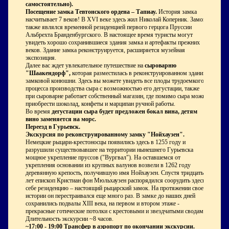
самостоятельно).
Посещение замка Тевтонского ордена – Тапиау.
История замка
насчитывает 7 веков! В XVI веке здесь жил Николай Коперник. Замок
также являлся временной резиденцией первого герцога Пруссии
Альбрехта Бранденбургского. В настоящее время туристы могут
увидеть хорошо сохранившиеся здания замка и артефакты прежних
веков. Здание замка реконструируется, расширяется музейная
экспозиция.
Далее вас ждет увлекательное путешествие на
сыроварню
"Шаакендорф",
которая разместилась в реконструированном здании
замковой конюшни. Здесь вы можете увидеть все плоды трудоемкого
процесса производства сыра с возможностью его дегустации, также
при сыроварне работает собственный магазин, где помимо сыра можно
приобрести шоколад, конфеты и марципан ручной работы.
Во время
дегустации сыра будет предложен бокал вина, детям
вино заменяется на морс.
Переезд в Гурьевск.
Экскурсия по реконструированному замку "Нойхаузен".
Немецкие рыцари-крестоносцы появились здесь в 1255 году и
разрушили существовавшее на территории нынешнего Гурьевска
мощное укрепление пруссов ("Вургвал"). На оставшемся от
укрепления основании из крупных валунов возвели в 1262 году
деревянную крепость, получившую имя Нойхаузен. Спустя тридцать
лет епископ Кристиан фон Мюльхаузен распорядился соорудить здесь
себе резиденцию – настоящий рыцарский замок. На протяжении своей
истории он перестраивался еще много раз. В замке до наших дней
сохранились подвалы XIII века, на первом и втором этаже -
прекрасные готические потолки с крестовыми и звездчатыми сводами.
Длительность экскурсии ~8 часов.
~17:00 - 19:00 Трансфер в аэропорт по окончании экскурсии.