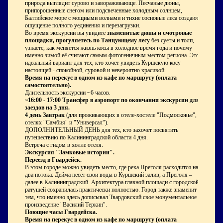
природа выглядит сурово и завораживающе. Песчаные дюны,
припорошенные снегом или подсвеченные холодным солнцем,
Балтийское море с мощными волнами и тихие сосновые леса создают
ощущение полного уединения и перезагрузки.
Во время экскурсии вы увидите
знаменитые дюны и смотровые
площадки, прогуляетесь по Танцующему лесу
без суеты и толп,
узнаете, как меняется жизнь косы в холодное время года и почему
именно зимой её считают самым фотогеничным местом региона. Это
идеальный вариант для тех, кто хочет увидеть Куршскую косу
настоящей - спокойной, суровой и невероятно красивой.
Время на перекус в одном из кафе по маршруту (оплата
самостоятельно).
Длительность экскурсии ~6 часов.
~16:00 - 17:00
Трансфер в аэропорт по окончании экскурсии для
заездов на 3 дня.
4 день
Завтрак
(для проживающих в отеле-хостеле "Подмосковье",
отелях "Самбия" и "Универсал").
ДОПОЛНИТЕЛЬНЫЙ ДЕНЬ для тех, кто захочет посвятить
путешествию по Калининградской области 4 дня.
Встреча с гидом в холле отеля.
Экскурсия "Замковые истории".
Переезд в Гвардейск.
В этом городе можно увидеть место, где река Преголя расходится на
два потока: Дейма несёт свои воды в Куршский залив, а Преголя –
далее в Калининградский. Архитектура главной площади с городской
ратушей сохранилась практически полностью. Город также знаменит
тем, что именно здесь дописывал Твардовский свое монументальное
произведение "Василий Теркин".
Поющие часы Гвардейска.
Время на перекус в одном из кафе по маршруту (оплата