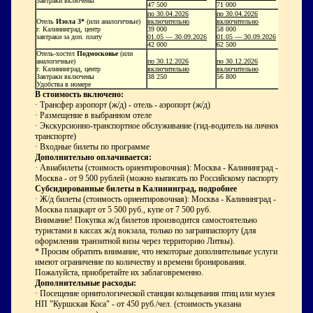
Завтраки включены
47 500
71 000
по 30.04.2026
по 30.04.2026
Отель
Изола 3*
(или аналогичные)
включительно
включительно
г. Калининград, центр
39 000
58 000
завтраки за доп. плату
01.05 — 30.09.2026
01.05 — 30.09.2026
42 000
62 500
Отель-хостел
Подмосковье
(или
аналогичные)
по 30.12.2026
по 30.12.2026
г. Калининград, центр
включительно
включительно
Завтраки включены
38 250
56 800
Удобства в номере
В стоимость включено:
· Трансфер аэропорт (ж/д) - отель - аэропорт (ж/д)
· Размещение в выбранном отеле
· Экскурсионно-транспортное обслуживание (гид-водитель на личном
транспорте)
· Входные билеты по программе
Дополнительно оплачивается:
· Авиабилеты (стоимость ориентировочная): Москва - Калининград -
Москва - от 9 500 рублей (можно выписать по Российскому паспорту).
Субсидированные билеты в Калининград, подробнее
· Ж/д билеты (стоимость ориентировочная): Москва - Калининград -
Москва плацкарт от 5 500 руб., купе от 7 500 руб.
Внимание! Покупка ж/д билетов производится самостоятельно
туристами в кассах ж/д вокзала, только по загранпаспорту (для
оформления транзитной визы через территорию Литвы).
* Просим обратить внимание, что некоторые дополнительные услуги
имеют ограничение по количеству и времени бронирования.
Пожалуйста, приобретайте их заблаговременно.
Дополнительные расходы:
· Посещение орнитологической станции кольцевания птиц или музея
НП "Куршская Коса" - от 450 руб./чел. (стоимость указана