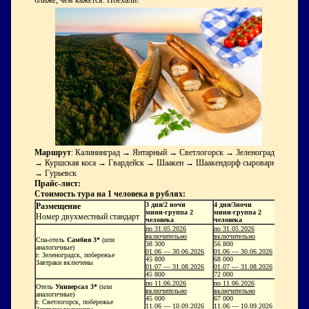
ближе, чем кажется. Поехали?
Маршрут
: Калининград → Янтарный → Светлогорск → Зеленоградск
→ Куршская коса → Гвардейск → Шаакен → Шаакендорф сыроварня
→ Гурьевск
Прайс-лист:
Стоимость тура на 1 человека в рублях:
3 дня/2 ночи
4 дня/3ночи
Размещение
мини-группа 2
мини-группа 2
Номер двухместный стандарт
человека
человека
по 31.05.2026
по 31.05.2026
включительно
включительно
Спа-отель
Самбия 3*
(или
38 300
56 800
аналогичные)
01.06 — 30.06.2026
01.06 — 30.06.2026
г. Зеленоградск, побережье
45 800
68 000
Завтраки включены
01.07 — 31.08.2026
01.07 — 31.08.2026
45 800
72 000
по 11.06.2026
по 11.06.2026
Отель
Универсал 3*
(или
включительно
включительно
аналогичные)
45 000
67 000
г. Светлогорск, побережье
11.06 — 10.09.2026
11.06 — 10.09.2026