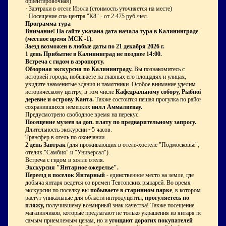
ориентировочная)
· Завтраки в отеле Изола (стоимость уточняется на месте)
· Посещение спа-центра "К8" - от 2 475 руб./чел.
Программа тура
Внимание! На сайте указана дата начала тура в Калининграде
(местное время МСК -1).
Заезд возможен в любые даты по 21 декабря 2026 г.
1 день
Прибытие в Калининград не позднее 14:00.
Встреча с гидом в аэропорту.
Обзорная экскурсия по Калининграду.
Вы познакомитесь с
историей города, побываете на главных его площадях и улицах,
увидите знаменитые здания и памятники. Особое внимание уделим
историческому центру, в том числе
Кафедральному собору, Рыбной
деревне и острову Канта.
Также состоится пешая прогулка по району
сохранившихся немецких
вилл Аммалиенау.
Предусмотрено свободное время на перекус.
Посещение музеев за доп. плату по предварительному запросу.
Длительность экскурсии ~5 часов.
Трансфер в отель по окончании.
2 день
Завтрак
(для проживающих в отеле-хостеле "Подмосковье",
отелях "Самбия" и "Универсал").
Встреча с гидом в холле отеля.
Экскурсия "Янтарное ожерелье".
Переезд в поселок Янтарный -
единственное место на земле, где
добыча янтаря ведется со времен Тевтонских рыцарей. Во время
экскурсии по поселку вы
побываете в старинном парке
, в котором
растут уникальные для области интродуценты,
прогуляетесь по
пляжу,
получившему всемирный знак качества! Также посещение
магазинчиков, которые предлагают не только украшения из янтаря по
самым приемлемым ценам, но и
угощают дорогих покупателей