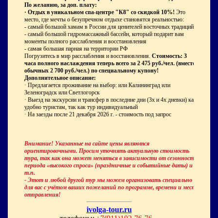
По желанию, за доп. плату:
·
Отдых в уникальном спа-центре "К8" со скидкой 10%!
Это
место, где мечты о безупречном отдыхе становятся реальностью:
- самый большой хамам в России для ценителей восточных традиций
- самый большой гидромассажный бассейн, который подарит вам
моменты полного расслабления и восстановления
- самая большая парная на территории РФ
Погрузитесь в мир расслабления и восстановления.
Стоимость: 3
часа полного наслаждения теперь всего за 2 475 руб./чел. (вместо
обычных 2 700 руб./чел.) по специальному купону!
Дополнительное описание:
· Предлагается проживание на выбор: или Калининград или
Зеленоградск или Светлогорск
· Выезд на экскурсии и трансфер в последние дни (3х и 4х дневки) как
удобно туристам, так как тур индивидуальный
· На заезды после 21 декабря 2026 г. - стоимость под запрос
Внимание! Указанные на сайте цены являются
ориентировочными. Просим уточнять актуальную стоимость
тура, так как она может меняться в зависимости от сезонности,
периода «высокого спроса» (праздничные и событийные даты) и
т.п.
- Этот и любой другой тур мы можем организовать специально
для вас с учётом ваших пожеланий по программе, времени и месту
отправления!
ivolga-tour.ru