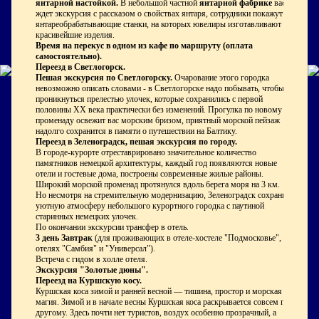
янтарной настойкой.
В небольшой частной
янтарной фабрике
вас
ждет экскурсия с рассказом о свойствах янтаря, сотрудники покажут
янтареобрабатывающие станки, на которых ювелиры изготавливают
красивейшие изделия.
Время на перекус в одном из кафе по маршруту (оплата
самостоятельно).
Переезд в Светлогорск.
Пешая экскурсия по Светлогорску.
Очарование этого городка
невозможно описать словами - в Светлогорске надо побывать, чтобы
проникнуться прелестью улочек, которые сохранились с первой
половины XX века практически без изменений. Прогулка по новому
променаду освежит вас морским бризом, приятный морской пейзаж
надолго сохранится в памяти о путешествии на Балтику.
Переезд в Зеленоградск, пешая экскурсия по городу.
В городе-курорте отреставрировано значительное количество
памятников немецкой архитектуры, каждый год появляются новые
отели и гостевые дома, построены современные жилые районы.
Широкий морской променад протянулся вдоль берега моря на 3 км.
Но несмотря на стремительную модернизацию, Зеленоградск сохранил
уютную атмосферу небольшого курортного городка с паутиной
старинных немецких улочек.
По окончании экскурсии трансфер в отель.
3 день
Завтрак
(для проживающих в отеле-хостеле "Подмосковье",
отелях "Самбия" и "Универсал").
Встреча с гидом в холле отеля.
Экскурсия "Золотые дюны".
Переезд на Куршскую косу.
Куршская коса зимой и ранней весной — тишина, простор и морская
магия. Зимой и в начале весны Куршская коса раскрывается совсем по-
другому. Здесь почти нет туристов, воздух особенно прозрачный, а