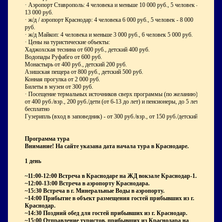
·
Аэропорт Ставрополь: 4 человека и меньше 10 000 руб., 5 человек -
13 000 руб.
·
ж/д / аэропорт Краснодар: 4 человека 6 000 руб., 5 человек - 8 000
руб.
·
ж/д Майкоп: 4 человека и меньше 3 000 руб., 6 человек 5 000 руб.
·
Цены на туристические объекты:
Хаджохская теснина от 600 руб., детский 400 руб.
Водопады Руфабго от 600 руб.
Монастырь от 400 руб., детский 200 руб.
Азишская пещера от 800 руб., детский 500 руб.
Конная прогулка от 2 000 руб.
Билеты в музеи от 300 руб.
·
Посещение термальных источников сверх программы (по желанию) –
от 400 руб./взр., 200 руб./дети (от 6-13 до лет) и пенсионеры, до 5 лет
бесплатно
Гузерипль (вход в заповедник) - от 300 руб./взр., от 150 руб./детский.
Программа тура
Внимание! На сайте указана дата начала тура в Краснодаре.
1 день
~11:00-12:00 Встреча в Краснодаре на ЖД вокзале Краснодар-1.
~12:00-13:00 Встреча в аэропорту Краснодара.
~15:30 Встреча в г. Минеральные Воды в аэропорту.
~14:00 Прибытие в объект размещения гостей прибывших из г.
Краснодар.
~14:30 Поздний обед для гостей прибывших из г. Краснодар.
~15:00 Отправление туристов, прибывших из Краснодара на