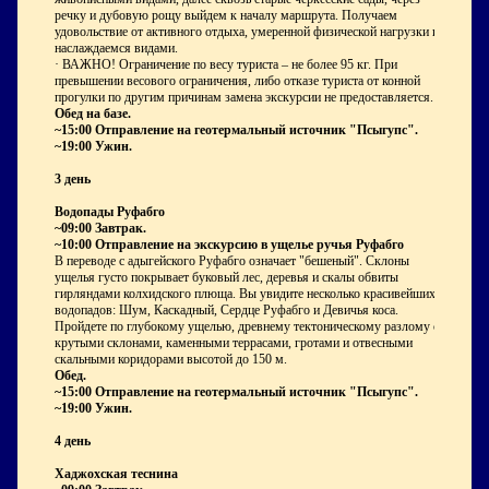
речку и дубовую рощу выйдем к началу маршрута. Получаем
удовольствие от активного отдыха, умеренной физической нагрузки и
наслаждаемся видами.
· ВАЖНО! Ограничение по весу туриста – не более 95 кг. При
превышении весового ограничения, либо отказе туриста от конной
прогулки по другим причинам замена экскурсии не предоставляется.
Обед на базе.
~15:00 Отправление на геотермальный источник "Псыгупс".
~19:00 Ужин.
3 день
Водопады Руфабго
~09:00 Завтрак.
~10:00 Отправление на экскурсию в ущелье ручья Руфабго
В переводе с адыгейского Руфабго означает "бешеный". Склоны
ущелья густо покрывает буковый лес, деревья и скалы обвиты
гирляндами колхидского плюща. Вы увидите несколько красивейших
водопадов: Шум, Каскадный, Сердце Руфабго и Девичья коса.
Пройдете по глубокому ущелью, древнему тектоническому разлому с
крутыми склонами, каменными террасами, гротами и отвесными
скальными коридорами высотой до 150 м.
Обед.
~15:00 Отправление на геотермальный источник "Псыгупс".
~19:00 Ужин.
4 день
Хаджохская теснина