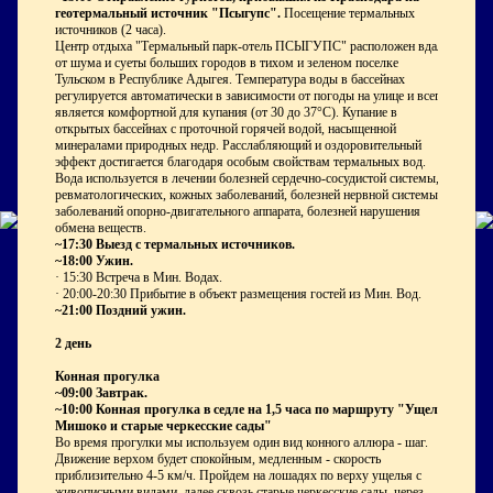
геотермальный источник "Псыгупс".
Посещение термальных
источников (2 часа).
Центр отдыха "Термальный парк-отель ПСЫГУПС" расположен вдали
от шума и суеты больших городов в тихом и зеленом поселке
Тульском в Республике Адыгея. Температура воды в бассейнах
регулируется автоматически в зависимости от погоды на улице и всегда
является комфортной для купания (от 30 до 37°С). Купание в
открытых бассейнах с проточной горячей водой, насыщенной
минералами природных недр. Расслабляющий и оздоровительный
эффект достигается благодаря особым свойствам термальных вод.
Вода используется в лечении болезней сердечно-сосудистой системы,
ревматологических, кожных заболеваний, болезней нервной системы,
заболеваний опорно-двигательного аппарата, болезней нарушения
обмена веществ.
~17:30 Выезд с термальных источников.
~18:00 Ужин.
·
15:30 Встреча в Мин. Водах.
·
20:00-20:30 Прибытие в объект размещения гостей из Мин. Вод.
~21:00 Поздний ужин.
2 день
Конная прогулка
~09:00 Завтрак.
~10:00 Конная прогулка в седле на 1,5 часа по маршруту "Ущелье
Мишоко и старые черкесские сады"
Во время прогулки мы используем один вид конного аллюра - шаг.
Движение верхом будет спокойным, медленным - скорость
приблизительно 4-5 км/ч. Пройдем на лошадях по верху ущелья с
живописными видами, далее сквозь старые черкесские сады, через