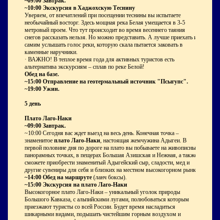
~09:00 Завтрак.
~10:00 Экскурсия в Хаджохскую Теснину
Уверяем, от впечатлений при посещении теснины вы испытаете
необычайный восторг. Здесь мощная река Белая умещается в 3-5
метровый проем. Что тут происходит во время весеннего таяния
снегов рассказать нельзя. Но можно представить. А лучше приехать и
самим услышать голос реки, которую скала пытается заковать в
каменные наручники.
· ВАЖНО! В теплое время года для активных туристов есть
альтернатива экскурсиям – сплав по реке Белой!
Обед на базе.
~15:00 Отправление на геотермальный источник "Псыгупс".
~19:00 Ужин.
5 день
Плато Лаго-Наки
~09:00 Завтрак.
~10:00 Сегодня вас ждет выезд на весь день. Конечная точка –
знаменитое
плато Лаго-Наки
, настоящая жемчужина Адыгеи. В
первой половине дня по дороге на плато вы побываете на живописных
панорамных точках, в пещерах Большая Азишская и Нежная, а также
сможете приобрести знаменитый Адыгейский сыр, сладости, мед и
другие сувениры для себя и близких на местном высокогорном рынке.
~14:00 Обед на маршруте
(ланч боксы).
~15:00 Экскурсия на плато Лаго-Наки
Высокогорное плато Лаго-Наки – уникальный уголок природы
Большого Кавказа, с альпийскими лугами, полюбоваться которым
приезжают туристы со всей России. Будет время насладиться
шикарными видами, подышать чистейшим горным воздухом и