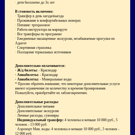
· дети бесплатно до 3х лет
В стоимость включено:
·
Трансфер в день заезда/выезда
·
Проживание в комфортабельных номерах
·
Питание: трехразовое
·
Работа инструктора на маршруте
·
Все трансферы по программе
·
Ежедневные насыщенные экскурсии, незабываемые прогулки по
Адыгее
·
Спортивная страховка
·
Посещение термальных источников
Дополнительно оплачивается:
·
Ж/д билеты:
- Краснодар
·
Авиабилеты:
- Краснодар
·
Авиабилеты:
- Минеральные воды
* Просим обратить внимание, что некоторые дополнительные услуги
имеют ограничение по количеству и времени бронирования.
Пожалуйста, приобретайте их заблаговременно.
Дополнительные расходы:
· Дополнительное питание
· Дополнительные экскурсии
· Личные расходы, сувениры
·
Индивидуальный трансфер:
4 человека и меньше 10 000 руб., 5
человек - 13 000 руб.
·
Аэропорт Мин. воды: 4 человека и меньше 10 000 руб., 5 человек -
12 000 руб.