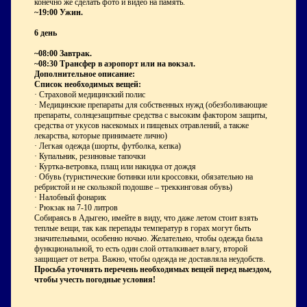
конечно же сделать фото и видео на память.
~19:00 Ужин.
6 день
~08:00 Завтрак.
~08:30 Трансфер в аэропорт или на вокзал.
Дополнительное описание:
Список необходимых вещей:
· Страховой медицинский полис
· Медицинские препараты для собственных нужд (обезболивающие
препараты, солнцезащитные средства с высоким фактором защиты,
средства от укусов насекомых и пищевых отравлений, а также
лекарства, которые принимаете лично)
· Легкая одежда (шорты, футболка, кепка)
· Купальник, резиновые тапочки
· Куртка-ветровка, плащ или накидка от дождя
· Обувь (туристические ботинки или кроссовки, обязательно на
ребристой и не скользкой подошве – треккинговая обувь)
· Налобный фонарик
· Рюкзак на 7-10 литров
Собираясь в Адыгею, имейте в виду, что даже летом стоит взять
теплые вещи, так как перепады температур в горах могут быть
значительными, особенно ночью. Желательно, чтобы одежда была
функциональной, то есть один слой отталкивает влагу, второй
защищает от ветра. Важно, чтобы одежда не доставляла неудобств.
Просьба уточнять перечень необходимых вещей перед выездом,
чтобы учесть погодные условия!