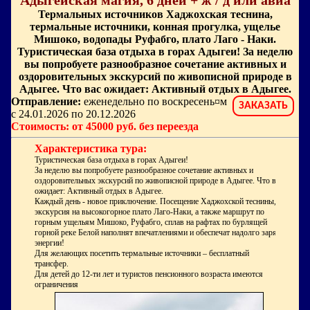
"Адыгейская магия, 6 дней + ж / д или авиа"
Термальных источников Хаджохская теснина,
термальные источники, конная прогулка, ущелье
Мишоко, водопады Руфабго, плато Лаго - Наки.
Туристическая база отдыха в горах Адыгеи! За неделю
вы попробуете разнообразное сочетание активных и
оздоровительных экскурсий по живописной природе в
Адыгее. Что вас ожидает: Активный отдых в Адыгее.
Отправление:
еженедельно по воскресень¤м
ЗАКАЗАТЬ
с 24.01.2026 по 20.12.2026
Стоимость: от 45000 руб. без переезда
Характеристика тура:
Туристическая база отдыха в горах Адыгеи!
За неделю вы попробуете разнообразное сочетание активных и
оздоровительных экскурсий по живописной природе в Адыгее. Что вас
ожидает: Активный отдых в Адыгее.
Каждый день - новое приключение. Посещение Хаджохской теснины,
экскурсия на высокогорное плато Лаго-Наки, а также маршрут по
горным ущельям Мишоко, Руфабго, сплав на рафтах по бурлящей
горной реке Белой наполнят впечатлениями и обеспечат надолго заряд
энергии!
Для желающих посетить термальные источники – бесплатный
трансфер.
Для детей до 12-ти лет и туристов пенсионного возраста имеются
ограничения