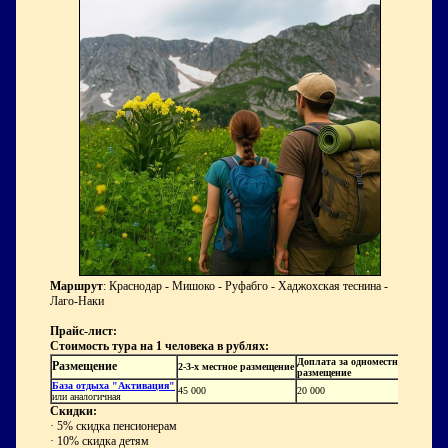
Маршрут
: Краснодар - Мишоко - Руфабго - Хаджохская теснина -
Лаго-Наки
Прайс-лист:
Стоимость тура на 1 человека в рублях:
Доплата за одноместное
Размещение
2-3-х местное размещение
размещение
База отдыха "Активация"
45 000
20 000
или аналогичная
Скидки:
· 5% скидка пенсионерам
· 10% скидка детям