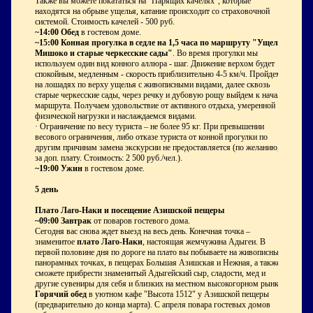
Также вы можете покататься на "Парящих качелях", которые
находятся на обрыве ущелья, катание происходит со страховочной
системой. Стоимость качелей - 500 руб.
~14:00 Обед
в гостевом доме.
~15:00 Конная прогулка в седле на 1,5 часа по маршруту "Ущелье
Мишоко и старые черкесские сады"
. Во время прогулки мы
используем один вид конного аллюра - шаг. Движение верхом будет
спокойным, медленным - скорость приблизительно 4-5 км/ч. Пройдем
на лошадях по верху ущелья с живописными видами, далее сквозь
старые черкесские сады, через речку и дубовую рощу выйдем к началу
маршрута. Получаем удовольствие от активного отдыха, умеренной
физической нагрузки и наслаждаемся видами.
· Ограничение по весу туриста – не более 95 кг. При превышении
весового ограничения, либо отказе туриста от конной прогулки по
другим причинам замена экскурсии не предоставляется (по желанию,
за доп. плату. Стоимость: 2 500 руб./чел.).
~19:00 Ужин
в гостевом доме.
5 день
Плато Лаго-Наки и посещение Азишской пещеры
~09:00 Завтрак
от поваров гостевого дома.
Сегодня вас снова ждет выезд на весь день. Конечная точка –
знаменитое
плато Лаго-Наки
, настоящая жемчужина Адыгеи. В
первой половине дня по дороге на плато вы побываете на живописных
панорамных точках, в пещерах Большая Азишская и Нежная, а также
сможете прибрести знаменитый Адыгейский сыр, сладости, мед и
другие сувениры для себя и близких на местном высокогорном рынке.
Горячий обед
в уютном кафе "Высота 1512" у Азишской пещеры
(предварительно до конца марта). С апреля повара гостевых домов