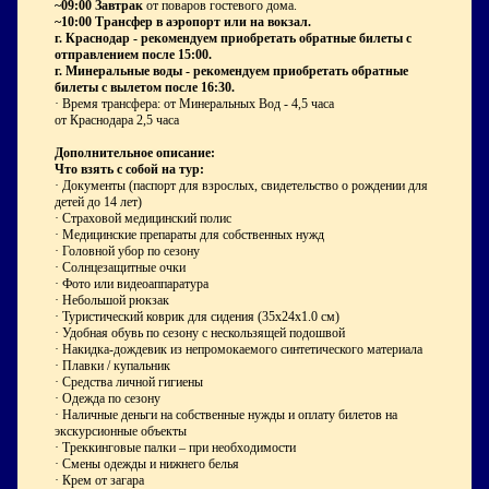
~09:00 Завтрак
от поваров гостевого дома.
~10:00 Трансфер в аэропорт или на вокзал.
г. Краснодар - рекомендуем приобретать обратные билеты с
отправлением после 15:00.
г. Минеральные воды - рекомендуем приобретать обратные
билеты с вылетом после 16:30.
· Время трансфера: от Минеральных Вод - 4,5 часа
от Краснодара 2,5 часа
Дополнительное описание:
Что взять с собой на тур:
·
Документы (паспорт для взрослых, свидетельство о рождении для
детей до 14 лет)
·
Страховой медицинский полис
·
Медицинские препараты для собственных нужд
·
Головной убор по сезону
·
Солнцезащитные очки
·
Фото или видеоаппаратура
·
Небольшой рюкзак
·
Туристический коврик для сидения (35х24х1.0 см)
·
Удобная обувь по сезону с нескользящей подошвой
·
Накидка-дождевик из непромокаемого синтетического материала
·
Плавки / купальник
·
Средства личной гигиены
·
Одежда по сезону
·
Наличные деньги на собственные нужды и оплату билетов на
экскурсионные объекты
·
Треккинговые палки – при необходимости
·
Смены одежды и нижнего белья
·
Крем от загара