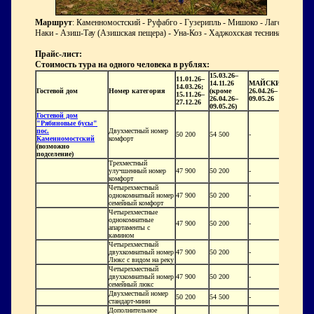
Маршрут
: Каменномостский - Руфабго - Гузерипль - Мишоко - Лаго-
Наки - Азиш-Тау (Азишская пещера) - Уна-Коз - Хаджохская теснина
Прайс-лист:
Стоимость тура на одного человека в рублях:
15.03.26–
11.01.26–
14.11.26
МАЙСКИЕ
14.03.26;
Гостевой дом
Номер категория
(кроме
26.04.26–
15.11.26–
26.04.26–
09.05.26
27.12.26
09.05.26)
Гостевой дом
"Рябиновые бусы"
пос.
Двухместный номер
50 200
54 500
-
Каменномостский
комфорт
(возможно
подселение)
Трехместный
улучшенный номер
47 900
50 200
-
комфорт
Четырехместный
однокомнатный номер
47 900
50 200
-
семейный комфорт
Четырехместные
однокомнатные
47 900
50 200
-
апартаменты с
камином
Четырехместный
двухкомнатный номер
47 900
50 200
-
Люкс с видом на реку
Четырехместный
двухкомнатный номер
47 900
50 200
-
семейный люкс
Двухместный номер
50 200
54 500
-
стандарт-мини
Дополнительное