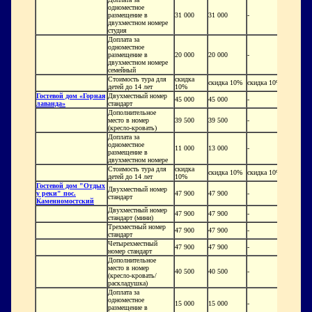
одноместное
размещение в
31 000
31 000
-
двухместном номере
студия
Доплата за
одноместное
размещение в
20 000
20 000
-
двухместном номере
семейный
Стоимость тура для
скидка
скидка 10%
скидка 10%
детей до 14 лет
10%
Гостевой дом «Горная
Двухместный номер
45 000
45 000
-
лаванда»
стандарт
Дополнительное
место в номер
39 500
39 500
-
(кресло-кровать)
Доплата за
одноместное
11 000
13 000
-
размещение в
двухместном номере
Стоимость тура для
скидка
скидка 10%
скидка 10%
детей до 14 лет
10%
Гостевой дом "Отдых
Двухместный номер
у реки" пос.
47 900
47 900
-
стандарт
Каменномостский
Двухместный номер
47 900
47 900
-
стандарт (мини)
Трехместный номер
47 900
47 900
-
стандарт
Четырехместный
47 900
47 900
-
номер стандарт
Дополнительное
место в номер
40 500
40 500
-
(кресло-кровать/
раскладушка)
Доплата за
одноместное
15 000
15 000
-
размещение в