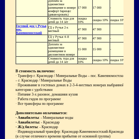
Доплата за
одноместное
размещение в номере
17 000
17 000
-
комфорт барнхаус
(диван-кровать)
Стоимость тура для
скидка
скидка 10%
скидка 10%
детей до 14 лет
10%
Гостевой дом у Ручья
ГД у Ручья 2-х
пос.
47 900
47 900
местный
Каменномостский
ГД у Ручья 4–8
47 900
47 900
-
местный
Доплата за
одноместное
15 000
15 000
-
размещение в
двухместном номере
Стоимость тура для
скидка
скидка 10%
скидка 10%
детей до 14 лет
10%
В стоимость включено:
· Трансфер г. Краснодар / Минеральные Воды – пос. Каменномостский
– г. Краснодар / Минеральные Воды
· Проживание в гостевых домах в 2-3-4-местных номерах выбранной
категории с удобствами
· Питание 3-х разовое, домашняя кухня
· Работа гидов по программе
· Все трансферы по программе
Дополнительно оплачивается:
·
Авиабилеты
: - Минеральные воды
·
Авиабилеты:
- Краснодар
·
Ж/д билеты
: - Краснодар
· Индивидуальный трансфер: Краснодар-Каменномостский-Краснодар
(в случае отличного времени прибытия от основной группы)