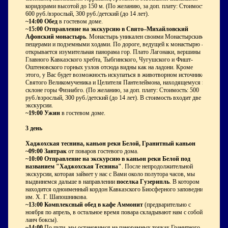
коридорами высотой до 150 м. (По желанию, за доп. плату: Стоимость:
600 руб./взрослый, 300 руб./детский (до 14 лет).
~14:00 Обед
в гостевом доме.
~15:00 Отправление на экскурсию в Свято–Михайловский
Афонский монастырь
. Монастырь уникален своими Монастырскими
пещерами и подземными ходами. По дороге, ведущей к монастырю -
открывается изумительная панорама гор. Плато Лагонаки, вершины
Главного Кавказского хребта, Тыбгинского, Чугушского и Фишт-
Оштеновского горных узлов отсюда видны как на ладони. Кроме
этого, у Вас будет возможность искупаться в животворном источнике
Святого Великомученика и Целителя Пантелеймона, находящемуся на
склоне горы Физиабго. (По желанию, за доп. плату: Стоимость: 500
руб./взрослый, 300 руб./детский (до 14 лет). В стоимость входит две
экскурсии.
~19:00 Ужин
в гостевом доме.
3 день
Хаджохская теснина, каньон реки Белой, Гранитный каньон
~09:00 Завтрак
от поваров гостевого дома.
~10:00 Отправление на экскурсию в каньон реки Белой под
названием "Хаджохская Теснина"
. После непродолжительной
экскурсии, которая займет у нас с Вами около полутора часов, мы
выдвинемся дальше в направлении
поселка Гузерипль
. В котором
находится одноименный кордон Кавказского Биосферного заповедника
им. Х. Г. Шапошникова.
~13:00 Комплексный обед в кафе Аммонит
(предварительно с
ноября по апрель, в остальное время повара складывают нам с собой
ланч боксы).
~14:00
По пути, мы остановимся на панорамных точках Гранитного