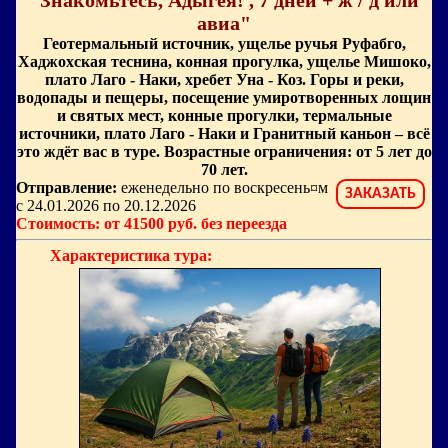
"Знакомьтесь, Адыгея! , 7 дней + ж / д или
авиа"
Геотермальный источник, ущелье ручья Руфабго,
Хаджохская теснина, конная прогулка, ущелье Мишоко,
плато Лаго - Наки, хребет Уна - Коз. Горы и реки,
водопады и пещеры, посещение умиротворенных лощин
и святых мест, конные прогулки, термальные
источники, плато Лаго - Наки и Гранитный каньон – всё
это ждёт вас в туре. Возрастные ограничения: от 5 лет до
70 лет.
Отправление:
еженедельно по воскресень¤м
ЗАКАЗАТЬ
с 24.01.2026 по 20.12.2026
Стоимость: от 41500 руб. без переезда
Характеристика тура: