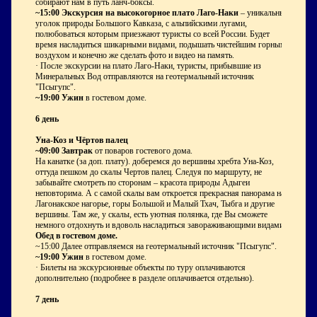
собирают нам в путь ланч-боксы.
~15:00 Экскурсия на высокогорное плато Лаго-Наки
– уникальный
уголок природы Большого Кавказа, с альпийскими лугами,
полюбоваться которым приезжают туристы со всей России. Будет
время насладиться шикарными видами, подышать чистейшим горным
воздухом и конечно же сделать фото и видео на память.
· После экскурсии на плато Лаго-Наки, туристы, прибывшие из
Минеральных Вод отправляются на геотермальный источник
"Псыгупс".
~19:00 Ужин
в гостевом доме.
6 день
Уна-Коз и Чёртов палец
~09:00 Завтрак
от поваров гостевого дома.
На канатке (за доп. плату). доберемся до вершины хребта Уна-Коз,
оттуда пешком до скалы Чертов палец. Следуя по маршруту, не
забывайте смотреть по сторонам – красота природы Адыгеи
неповторима. А с самой скалы вам откроется прекрасная панорама на
Лагонакское нагорье, горы Большой и Малый Тхач, Тыбга и другие
вершины. Там же, у скалы, есть уютная полянка, где Вы сможете
немного отдохнуть и вдоволь насладиться завораживающими видами.
Обед в гостевом доме.
~15:00 Далее отправляемся на геотермальный источник "Псыгупс".
~19:00 Ужин
в гостевом доме.
· Билеты на экскурсионные объекты по туру оплачиваются
дополнительно (подробнее в разделе оплачивается отдельно).
7 день