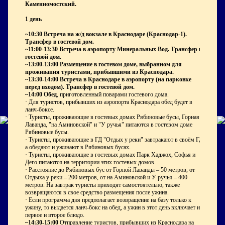
Каменномостский.
1 день
~10:30 Встреча на ж/д вокзале в Краснодаре (Краснодар-1).
Трансфер в гостевой дом.
~11:00-13:30 Встреча в аэропорту Минеральных Вод. Трансфер в
гостевой дом.
~13:00-13:00 Размещение в гостевом доме, выбранном для
проживания туристами, прибывшими из Краснодара.
~13:30-14:00 Встреча в Краснодаре в аэропорту (на парковке
перед входом). Трансфер в гостевой дом.
~14:00 Обед
, приготовленный поварами гостевого дома.
· Для туристов, прибывших из аэропорта Краснодара обед будет в
ланч-боксе.
· Туристы, проживающие в гостевых домах Рябиновые бусы, Горная
Лаванда, "на Аминовской" и "У ручья" питаются в гостевом доме
Рябиновые бусы.
· Туристы, проживающие в ГД "Отдых у реки" завтракают в своём ГД,
а обедают и ужинают в Рябиновых бусах.
· Туристы, проживающие в гостевых домах Парк Хаджох, Софья и
Дего питаются на территории этих гостевых домов.
· Расстояние до Рябиновых бус от Горной Лаванды – 50 метров, от
Отдыха у реки – 200 метров, от на Аминовской и У ручья – 400
метров. На завтрак туристы приходят самостоятельно, также
возвращаются в свое средство размещения после ужина.
· Если программа дня предполагает возвращение на базу только к
ужину, то выдается ланч-бокс на обед, а ужин в этот день включает и
первое и второе блюдо.
~14:30-15:00
Отправление туристов, прибывших из Краснодара на