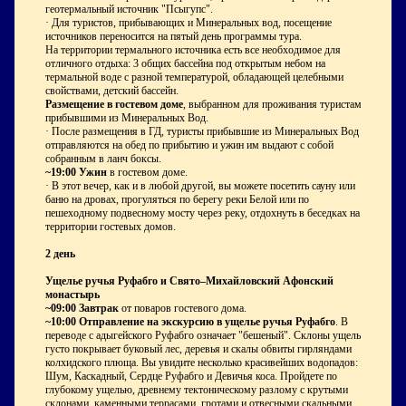
геотермальный источник "Псыгупс".
· Для туристов, прибывающих и Минеральных вод, посещение
источников переносится на пятый день программы тура.
На территории термального источника есть все необходимое для
отличного отдыха: 3 общих бассейна под открытым небом на
термальной воде с разной температурой, обладающей целебными
свойствами, детский бассейн.
Размещение в гостевом доме
, выбранном для проживания туристами,
прибывшими из Минеральных Вод.
· После размещения в ГД, туристы прибывшие из Минеральных Вод
отправляются на обед по прибытию и ужин им выдают с собой
собранным в ланч боксы.
~19:00 Ужин
в гостевом доме.
· В этот вечер, как и в любой другой, вы можете посетить сауну или
баню на дровах, прогуляться по берегу реки Белой или по
пешеходному подвесному мосту через реку, отдохнуть в беседках на
территории гостевых домов.
2 день
Ущелье ручья Руфабго и Свято–Михайловский Афонский
монастырь
~09:00 Завтрак
от поваров гостевого дома.
~10:00 Отправление на экскурсию в ущелье ручья Руфабго
. В
переводе с адыгейского Руфабго означает "бешеный". Склоны ущелья
густо покрывает буковый лес, деревья и скалы обвиты гирляндами
колхидского плюща. Вы увидите несколько красивейших водопадов:
Шум, Каскадный, Сердце Руфабго и Девичья коса. Пройдете по
глубокому ущелью, древнему тектоническому разлому с крутыми
склонами, каменными террасами, гротами и отвесными скальными