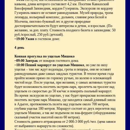
каньона, длина которого составляет 4,2 км. Посетим Кавказский
Биосферный Заповедник, кордон Гузерипль. Экскурсия по кордону
Гузерипль никого не оставит равнодушным. Музей природы, тропа
леопарда, вольерный комплекс, дольмен, слияние реки Белой и
Молчепа, пихтово-буковый лес и другие природные
достопримечательности будут интересны и детям, и взрослым. (По
желанию, за доп. плату. Стоимость входного билета в заповедник: 500
руб./взрослый, 250 руб./детский).
~19:00 Ужин
в гостевом доме.
4 день
Конная прогулка по ущелью Мишоко
~09:00 Завтрак
от поваров гостевого дома.
~10:00 Пеший маршрут по ущелью Мишоко
, но уже по низу
ущелья – там нас ждут водопады, гроты и пещеры, они не оставят
равнодушными даже самых заядлых туристов. В теплое время года
пройти можно прямо по горному ручью, по колено в освежающей
чистой воде. После ущелья, при желании, у самых активных туристов
будет возможность посетить экстрим-парк, пролететь на троллее над
ущельем со скоростью до 50 км/час и покорить скальный маршрут.
Во время экскурсии по ущелью, у вас будет прекрасная возможность
посетить экстрим парк Мишоко, где находится самый длинный зиплайн
в Адыгее, протяженность полета над ущельем около 700 метров,
глубина ущелья 180 метров. Маршрут состоит из двух перелетов над
ущельем Мишоко, а так же подъемом по виа-феррате (оборудованный
скальный участок высотой около 60 метров).
Стоимость данного аттракциона от 2 000-3 000 руб./чел. (цена зависит
от выбранного маршрута по сложности).