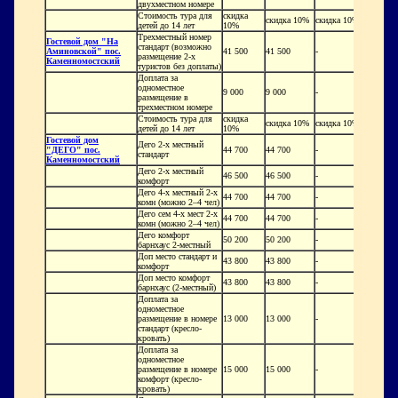
двухместном номере
Стоимость тура для
скидка
скидка 10%
скидка 10%
детей до 14 лет
10%
Трехместный номер
Гостевой дом "На
стандарт (возможно
Аминовской" пос.
41 500
41 500
-
размещение 2-х
Каменномостский
туристов без доплаты)
Доплата за
одноместное
9 000
9 000
-
размещение в
трехместном номере
Стоимость тура для
скидка
скидка 10%
скидка 10%
детей до 14 лет
10%
Гостевой дом
Дего 2-х местный
"ДЕГО" пос.
44 700
44 700
-
стандарт
Каменномостский
Дего 2-х местный
46 500
46 500
-
комфорт
Дего 4-х местный 2-х
44 700
44 700
-
комн (можно 2–4 чел)
Дего сем 4-х мест 2-х
44 700
44 700
-
комн (можно 2–4 чел)
Дего комфорт
50 200
50 200
-
барнхаус 2-местный
Доп место стандарт и
43 800
43 800
-
комфорт
Доп место комфорт
43 800
43 800
-
барнхаус (2-местный)
Доплата за
одноместное
размещение в номере
13 000
13 000
-
стандарт (кресло-
кровать)
Доплата за
одноместное
размещение в номере
15 000
15 000
-
комфорт (кресло-
кровать)