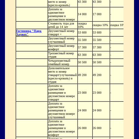
место в номер
43 300
43 300
-
(кресло-кровать)
Доплата за
одноместное
14 000
17 000
-
размещение в
двухместном номере
Стоимость тура для
скидка
скидка 10%
скидка 10%
детей до 14 лет
10%
Гостиница "Парк
Двухместный номер
53 600
53 600
-
Хаджох"
стандарт +
Двухместный номер
55 500
55 500
-
улучшенный
Двухместный номер
57 300
57 300
-
комфорт
Трехместный номер
63 300
63 300
-
студия
Четырехместный
50 500
50 500
-
семейный номер
Дополнительное
место в номер
стандарт/улучшенный
49 200
49 200
-
(кресло-кровать) и
студия
Доплата за
одноместное
размещение в
23 000
23 000
-
двухместном номере
стандарт
Доплата за
одноместное
размещение в
24 000
24 000
-
двухместном номере
улучшенный
Доплата за
одноместное
размещение в
26 000
26 000
-
двухместном номере
комфорт
Доплата за