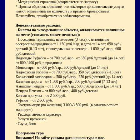
· Медицинская страховка (оформляется по запросу)
* Просим обратить внимание, что некоторые дополнительные услуги
имеют ограничение по количеству и времени бронирования.
Пожалуйста, приобретайте их заблаговременно.
Дополнительные расходы:
·
Билеты на экскурсионные объекты, оплачиваются наличными
на месте (стоимость может меняться):
·
Посещение термальных источников (3 часа): с пятницы по
воскресенье/праздники от 1 150 руб./взр. и дети от 14 лет, 650 руб./
детский (6-13 лет), с понедельника по четверг - 1 050 руб./взр., 600
руб./детский
Водопады Руфабго – от 700 руб./взр., от 350 руб./детский (до 14 лет),
от 800 / 400 руб. в праздники
Монастырь – от 600 руб./взр., 300 руб./детский (до 14 лет)
Хаджохская теснина – от 700 руб./взр., 350 руб./детский (7-13 лет)
Кавказский заповедник – 500 руб./взр., 250 руб./детский (до 14 лет)
Канатная дорога – от 1 500 руб./взр., 700 руб./детский (7-13 лет)
Азишская пещера – от 1 000 руб./взр., 500 руб./детский (до 14 лет)
Пещера Нежная – от 800 руб./взр., 400 руб./детский
Конная прогулка – от 2 500 руб.
Рафтинг – от 2 600 руб.
·
Экстрим-парк (по желанию) 3 000-3 500 руб. (в зависимости от
маршрута)
· Расходы личного характера
· Услуги прачечной
· Сауна, баня
Программа тура
Внимание! На сайте указана дата начала тура в пос.