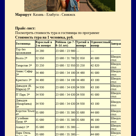
Маршрут
: Казань - Елабуга - Свияжск
Прайс-лист:
Посмотреть стоимость тура и гостиницы по программе
Стоимость тура на 1 человека, руб.
Взрослый в
Ребёнок (до 7 /
Третий в
Одноместный
Гостиница
Завтрак
2-м номере
8–14 лет)
номере
номер
Тур без
24 280
23 680 / 23 980
—
—
—
проживания
Шведский
Волга 2*
32 050
23 680 / 31 780
32 050
41 680
стол
Шведский
Татарстан 3*
33 250
23 680 / 32 950
33 250
42 820
стол
Амакс Сафар
Шведский
34 480
23 680 / 34 180
34 480
41 680
3*
стол
Шведский
Кристалл 3*
34 480
23 680 / 34 180
34 480
43 180
стол
Давыдов (К.
Шведский
34 930
23 680 / 34 630
34 930
43 180
Маркса) 3*
стол
Шведский
IT Парк 3*
34 930
23 680 / 34 630
34 930
41 680
стол
Давыдов
Шведский
(Назарбаева)
34 930
23 680 / 34 630
34 930
43 180
стол
3*
Корстон Tower
Шведский
35 680
23 680 / 35 380
35 680
44 680
4*
стол
Сулейман
Шведский
35 680
23 680 / 35 380
35 680
46 180
Палас 4*
стол
Шведский
Азимут 3*
35 680
23 680 / 35 380
—
44 680
стол
Парк Отель
Шведский
35 680
23 680 / 35 380
—
44 680