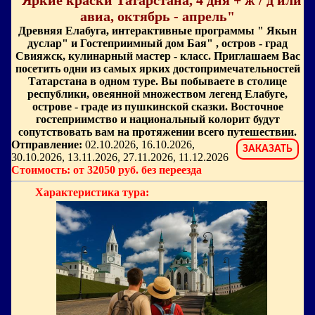
"Яркие краски Татарстана, 4 дня + ж / д или
авиа, октябрь - апрель"
Древняя Елабуга, интерактивные программы " Якын
дуслар" и Гостеприимный дом Бая" , остров - град
Свияжск, кулинарный мастер - класс. Приглашаем Вас
посетить одни из самых ярких достопримечательностей
Татарстана в одном туре. Вы побываете в столице
республики, овеянной множеством легенд Елабуге,
острове - граде из пушкинской сказки. Восточное
гостеприимство и национальный колорит будут
сопутствовать вам на протяжении всего путешествии.
Отправление:
02.10.2026, 16.10.2026,
ЗАКАЗАТЬ
30.10.2026, 13.11.2026, 27.11.2026, 11.12.2026
Стоимость: от 32050 руб. без переезда
Характеристика тура: