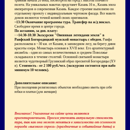
трамвая начала 20 века, посмотреть на город с высоты птичьего
полета. На уникальных макетах предстанет Казань 16 в., Казань эпохи
императоров и современная Казань. Каждое строение выполнено по
отдельному проекту с индивидуальным чертежом фасада. Все макеты
домов являются точной копией своих оригиналов.
~13:30 Окончание программы тура. Трансфер на ж/д вокзал.
Свободное время в центре города.
По желанию, за доп. плату:
·
~14:30-18:30 Экскурсия "Овеянная легендами земля" в
Раифский Богородицкий мужской монастырь с обедом.
Раифа
расположена в ~30 км. от Казани, в заповедном лесу, на берегу дивной
красоты озера. Монастырь основан в XVII веке. Его архитектурный
ансамбль - один из самых величественных в среднем Поволжье
складывался в течение столетий. Основной святыней монастыря
является чудотворный Грузинский образ пресвятой Богородицы (XVII
в).
Стоимость - от 2 100 руб./чел. (экскурсия состоится при наборе
минимум 10 человек).
Дополнительное описание:
При посещении религиозных объектов необходимо иметь при себе
юбки и платки (для женщин)
Внимание! Указанные на сайте цены являются
ориентировочными. Просим уточнять актуальную стоимость
тура, так как она может меняться в зависимости от сезонности,
периода «высокого спроса» (праздничные и событийные даты) и