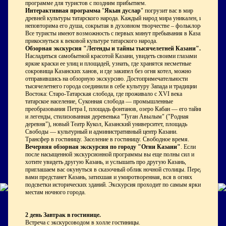
программе для туристов с поздним прибытием.
Интерактивная программа
"
Якын дуслар
" погрузит вас в мир
древней культуры татарского народа. Каждый народ мира уникален, и
неповторима его душа, сокрытая в духовном творчестве – фольклоре.
Все туристы имеют возможность с первых минут пребывания в Казани
прикоснуться к вековой культуре татарского народа.
Обзорная экскурсия "Легенды и тайны тысячелетней Казани".
Насладиться самобытной красотой Казани, увидеть своими глазами
яркие краски ее улиц и площадей, узнать, где хранятся несметные
сокровища Казанских ханов, и где закипел без огня котел, можно
отправившись на обзорную экскурсию. Достопримечательности
тысячелетнего города соединили в себе культуру Запада и традиции
Востока: Старо-Татарская слобода, где проживало с XVI века
татарское население, Суконная слобода — промышленные
преобразования Петра I, площадь фонтанов, озеро Кабан — его тайны
и легенды, стилизованная деревенька "Туган Авылым" ("Родная
деревня"), новый Театр Кукол, Казанский университет, площадь
Свободы — культурный и административный центр Казани.
Трансфер в гостиницу. Заселение в гостиницу. Свободное время.
Вечерняя обзорная экскурсия по городу "Огни Казани"
. Если
после насыщенной экскурсионной программы вы еще полны сил и
хотите увидеть другую Казань, и услышать про другую Казань,
приглашаем вас окунуться в сказочный облик ночной столицы. Перед
вами предстанет Казань, затихшая и умиротворенная, вся в огнях
подсветки исторических зданий. Экскурсия проходит по самым ярким
местам ночного города.
2 день
Завтрак в гостинице.
Встреча с экскурсоводом в холле гостиницы.