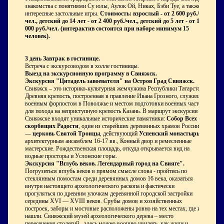
знакомства с понятиями Су юлы, Аулок Ой, Никах, Бэби Туе, а также
интересные застольные игры.
Стоимость: взрослый - от 2 600 руб./
чел., детский до 14 лет - от 2 400 руб./чел., детский до 5 лет - от 1
000 руб./чел. (интерактив состоится при наборе минимум 15
человек).
3 день
Завтрак в гостинице.
Встреча с экскурсоводом в холле гостиницы.
Выезд на экскурсионную программу в Свияжск.
Экскурсия "Цитадель завоевателя" на Остров Град Свияжск.
Свияжск – это историко-культурная жемчужина Республики Татарстан.
Древняя крепость, построенная в правление Ивана Грозного, служила
военным форпостом в Поволжье и местом подготовки военных частей
для похода на неприступную крепость Казань. В маршрут экскурсии в
Свияжске входят уникальные исторические памятники:
Собор Всех
скорбящих Радости
, один из старейших деревянных храмов России
—
церковь Святой Троицы
, действующий
Успенский монастырь
с
архитектурным ансамблем 16-17 вв., Конный двор и ремесленные
мастерские. Рождественская площадь, откуда открывается вид на
водные просторы и Услонские горы.
Экскурсия "Вглубь веков. Легендарный город на Свияге".
Погрузиться вглубь веков в прямом смысле слова - пройтись по
стеклянным помостам среди деревянных домов 16 века, оказаться
внутри настоящего археологического раскопа и фактически
прогуляться по древним улочкам деревянной городской застройки
середины XVI — XVIII веков. Срубы домов и хозяйственных
построек, заборы и мостовые расположены ровно на тех местах, где их
нашли. Свияжский музей археологического дерева – место
пересечения столетий - здесь можно воочию увидеть, как жили и