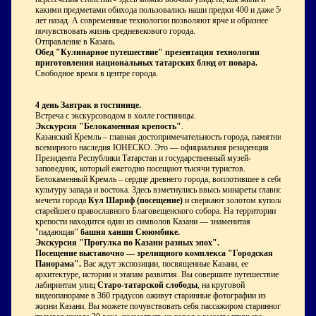
какими предметами обихода пользовались наши предки 400 и даже 500
лет назад. А современные технологии позволяют ярче и образнее
почувствовать жизнь средневекового города.
Отправление в Казань.
Обед "Кулинарное путешествие" презентация технологии
приготовления национальных татарских блюд от повара.
Свободное время в центре города.
4 день
Завтрак в гостинице.
Встреча с экскурсоводом в холле гостиницы.
Экскурсия "Белокаменная крепость"
.
Казанский Кремль – главная достопримечательность города, памятник
всемирного наследия ЮНЕСКО. Это — официальная резиденция
Президента Республики Татарстан и государственный музей-
заповедник, который ежегодно посещают тысячи туристов.
Белокаменный Кремль – сердце древнего города, воплотившее в себе
культуру запада и востока. Здесь взметнулись ввысь минареты главной
мечети города
Кул Шариф
(посещение)
и сверкают золотом купола
старейшего православного Благовещенского собора. На территории
крепости находится один из символов Казани — знаменитая
"падающая"
башня ханши Сююмбике.
Экскурсия "Прогулка по Казани разных эпох".
Посещение выставочно — зрелищного комплекса
"Городская
Панорама".
Вас ждут экспозиции, посвященные Казани, ее
архитектуре, истории и этапам развития. Вы совершите путешествие по
лабиринтам улиц
Старо-татарской слободы
, на круговой
видеопанораме в 360 градусов оживут старинные фотографии из
жизни Казани. Вы можете почувствовать себя пассажиром старинного