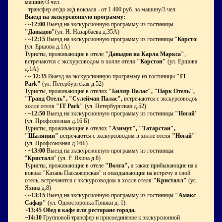
машину/3 чел.
· трансфер от/до ж/д вокзала - от 1 400 руб. за машину/3 чел.
Выезд на экскурсионную программу:
·
~12:00
Выезд на экскурсионную программу из гостиницы
"Давыдов"
(ул. Н. Назарбаева д.35А)
·
~12:15
Выезд на экскурсионную программу из гостиницы "
Корстон
"
(ул. Ершова д.1А)
Туристы, проживающие в отеле
"Давыдов на Карла Маркса"
,
встречаются с экскурсоводом в холле отеля
"Корстон"
(ул. Ершова
д.1А)
·
~ 12:35
Выезд на экскурсионную программу из гостиницы
"IT
Park"
(ул. Петербургская д.52)
Туристы, проживающие в отелях
"Биляр Палас", "Парк Отель",
"Гранд Отель", "Сулейман Палас",
встречаются с экскурсоводом в
холле отеля
"IT Park"
(ул. Петербургская д.52)
·
~12:50
Выезд на экскурсионную программу из гостиницы
"Ногай"
(ул. Профсоюзная д.16 Б)
Туристы, проживающие в отелях
"Азимут",
"Татарстан",
"Шаляпин"
встречаются с экскурсоводом в холле отеля
"Ногай"
(ул. Профсоюзная д.16Б)
·
~13:00
Выезд на экскурсионную программу из гостиницы
"
Кристалл
" (ул. Р. Яхина д.8)
Туристы, проживающие в отеле
"Волга",
а также прибывающие на ж/д
вокзал "Казань Пассажирская" и опаздывающие на встречу в свой
отель, встречаются с экскурсоводом в холле отеля
"Кристалл"
(ул. Р.
Яхина д.8)
·
~13:15
Выезд на экскурсионную программу из гостиницы
"Амакс
Сафар"
(ул. Односторонка Гривки д. 1).
~13:45 Обед в кафе или ресторане города.
~14:10
Групповой трансфер и присоединение к экскурсионной