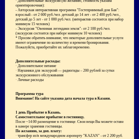
· Дополнительные экскурсии (по желанию, стоимость указана
ориентировочная):
- Авторская интерактивная программа "Гостеприимный дом Бая":
взрослый - от 2 600 руб./чел. детский до 14 лет - от 2 400 руб./чел.,
детский до 5 лет - от 1 000 руб./чел. (интерактив состоится при наборе
минимум 15 человек)
- Экскурсия "Овеянная легендами земля"- от 2 100 руб./чел.
(экскурсия состоится при наборе минимум 10 человек)
* Просим обратить внимание, что некоторые дополнительные услуги
имеют ограничение по количеству и времени бронирования.
Пожалуйста, приобретайте их заблаговременно.
Дополнительные расходы:
· Дополнительное питание
· Наушники для экскурсий — радиогиды – 200 рублей за сутки
экскурсионного обслуживания
· Личные расходы
Программа тура
Внимание! На сайте указана дата начала тура в Казани.
1 день
Прибытие в Казань.
Самостоятельное прибытие в гостиницу.
После ~14:00 размещение в гостинице. Свои вещи Вы можете оставить
в камере хранения гостиницы.
По желанию, за доп. плату:
· трансфер из/в международном аэропорту "KAZAN" - от 2 200 руб. за