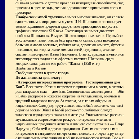
он начал рисовать, с детства проявляя незаурядные способности, сюда
приезжал в зрелые годы, черпая вдохновение в прикамских лесах и
просторах.
Елабужский музей художника
имеет мировое значение, он является
единственным в мире домом-музеем И.И. Шишкина и экспонирует
только подлинные предметы декоративно-прикладного искусства,
графики и живописи XIX века. Экспозиция занимает два этажа
особняка Шишкиных. В музее 16 экспозиционных залов. Первый этаж
восстановлен таким, каким был при жизни семьи, здесь находятся
большая и малая гостиные, кабинет отца, дорожная комната, буфетная
и столовая; на втором этаже комната сестёр художника, а также
спальня и мастерская Ивана Ивановича. В залах графики и живописи
экспонируются подлинные офорты и картины Шишкина, среди
которых самая ранняя его работа "Жатва" (1850-е гг.).
Прибытие в Казань.
Свободное время в центре города.
По желанию, за доп. плату:
·
Авторская интерактивная программа "Гостеприимный дом
Бая".
Всех гостей Казани непременно приглашаем в гости, в главный
дом татарского села — дом Бая. Состоятельные хозяева дома — Эбика
и Бабай раскроют множество секретов из уклада жизни, обычаев и
традиций татарского народа. За столом, за сытным обедом из
национальных блюд (азу, треугольник, кыстыбый, кош теле, чак-чак)
дорогим гостям Эбика и Бабай расскажут о любимых блюдах
татарского народа через сказания и легенды. Увлекательные рассказ в
музыкальном сопровождении раскроет интересные элементы
национальных праздников летнего и зимнего солнцестояния — Навруз,
Нардуган, Сабантуй и других праздников. Самым сокровенным и
интересным в завершении вечера станет знакомство через игру актеров
с национальными традициями и обычаями татарского народа. Вас ждут