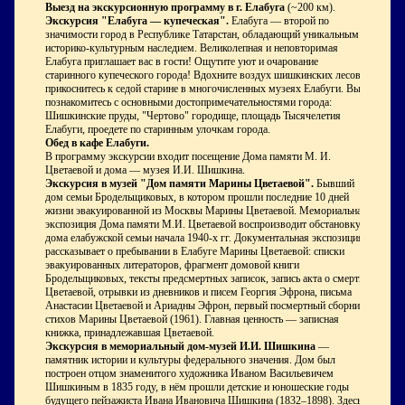
Выезд на экскурсионную программу в г. Елабуга
(~200 км).
Экскурсия "Елабуга — купеческая".
Елабуга — второй по
значимости город в Республике Татарстан, обладающий уникальным
историко-культурным наследием. Великолепная и неповторимая
Елабуга приглашает вас в гости! Ощутите уют и очарование
старинного купеческого города! Вдохните воздух шишкинских лесов,
прикоснитесь к седой старине в многочисленных музеях Елабуги. Вы
познакомитесь с основными достопримечательностями города:
Шишкинские пруды, "Чертово" городище, площадь Тысячелетия
Елабуги, проедете по старинным улочкам города.
Обед в кафе Елабуги.
В программу экскурсии входит посещение Дома памяти М. И.
Цветаевой и дома — музея И.И. Шишкина.
Экскурсия в музей "Дом памяти
Марины Цветаевой".
Бывший
дом семьи Бродельщиковых, в котором прошли последние 10 дней
жизни эвакуированной из Москвы Марины Цветаевой. Мемориальная
экспозиция Дома памяти М.И. Цветаевой воспроизводит обстановку
дома елабужской семьи начала 1940-х гг. Документальная экспозиция
рассказывает о пребывании в Елабуге Марины Цветаевой: списки
эвакуированных литераторов, фрагмент домовой книги
Бродельщиковых, тексты предсмертных записок, запись акта о смерти
Цветаевой, отрывки из дневников и писем Георгия Эфрона, письма
Анастасии Цветаевой и Ариадны Эфрон, первый посмертный сборник
стихов Марины Цветаевой (1961). Главная ценность — записная
книжка, принадлежавшая Цветаевой.
Экскурсия в мемориальный
дом-музей И.И. Шишкина
—
памятник истории и культуры федерального значения. Дом был
построен отцом знаменитого художника Иваном Васильевичем
Шишкиным в 1835 году, в нём прошли детские и юношеские годы
будущего пейзажиста Ивана Ивановича Шишкина (1832–1898). Здесь