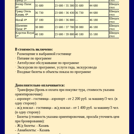
Центр 3*
стол
Биляр Палас
Шведский
35 680
23 680 / 35 380
35 680
44 680
4*
стол
Гранд Отель
Шведский
36 730
23 680 / 36 430
36 730
44 680
Казань 4*
стол
Шведский
Ногай 4*
37 180
23 680 / 36 880
—
46 180
стол
Шаляпин
Шведский
38 080
23 680 / 37 780
38 080
46 180
Палас 4*
стол
Корстон Royal
Шведский
40 180
23 680 / 39 880
40 180
55 180
5*
стол
В стоимость включено:
· Размещение в выбранной гостинице
· Питание по программе
· Автобусное обслуживание по программе
· Экскурсии по программе, услуги гида, экскурсовода
· Входные билеты в объекты показа по программе
Дополнительно оплачивается:
· Трансферы (бронь и оплата при покупке тура, стоимость указана
ориентировочная):
- аэропорт - гостиница - аэропорт - от 2 200 руб. за машину/3 чел. (в
одну сторону)
- ж/д вокзал - гостиница - ж/д вокзал - от 1 400 руб. за машину/3 чел.
(в одну сторону)
· Билеты (стоимость указана ориентировочная, просьба уточнять цены
при бронировании):
- Ж/д билеты: - Казань
- Авиабилеты: - Казань