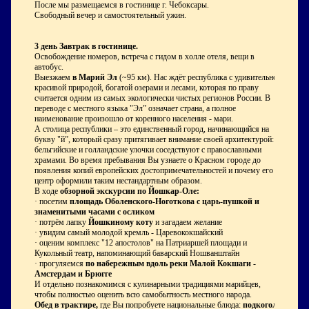
После мы размещаемся в гостинице г. Чебоксары.
Свободный вечер и самостоятельный ужин.
3 день
Завтрак
в гостинице.
Освобождение номеров, встреча с гидом в холле отеля, вещи в
автобус.
Выезжаем
в Марий Эл
(~95 км). Нас ждёт республика с удивительно
красивой природой, богатой озерами и лесами, которая по праву
считается одним из самых экологически чистых регионов России. В
переводе с местного языка "Эл” означает страна, а полное
наименование произошло от коренного населения - мари.
А столица республики – это единственный город, начинающийся на
букву "й”, который сразу притягивает внимание своей архитектурой:
бельгийские и голландские улочки соседствуют с православными
храмами. Во время пребывания Вы узнаете о Красном городе до
появления копий европейских достопримечательностей и почему его
центр оформили таким нестандартным образом.
В ходе
обзорной экскурсии по Йошкар-Оле:
· посетим
площадь Оболенского-Ноготкова с царь-пушкой и
знаменитыми часами с осликом
· потрём лапку
Йошкиному коту
и загадаем желание
· увидим самый молодой кремль - Царевококшайский
· оценим комплекс "12 апостолов" на Патриаршей площади и
Кукольный театр, напоминающий баварский Ношванштайн
· прогуляемся
по набережным вдоль реки Малой Кокшаги
-
Амстердам и Брюгге
И отдельно познакомимся с кулинарными традициями марийцев,
чтобы полностью оценить всю самобытность местного народа.
Обед в трактире,
где Вы попробуете национальные блюда:
подкоголи