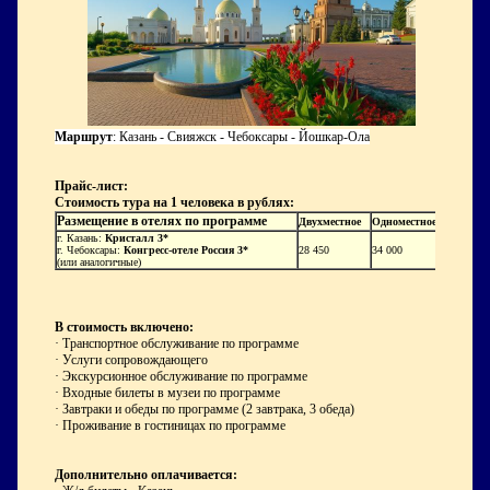
Маршрут
: Каз
ань - Свияжск - Чебоксары - Йошкар-Ола
Прайс-лист:
Стоимость тура на 1 человека в рублях:
Размещение в отелях по программе
Двухместное
Одноместное
г. Казань:
Кристалл 3*
г. Чебоксары:
Конгресс-отеле Россия 3*
28 450
34 000
(или аналогичные)
В стоимость включено:
· Транспортное обслуживание по программе
· Услуги сопровождающего
· Экскурсионное обслуживание по программе
· Входные билеты в музеи по программе
· Завтраки и обеды по программе (2 завтрака, 3 обеда)
· Проживание в гостиницах по программе
Дополнительно оплачивается: