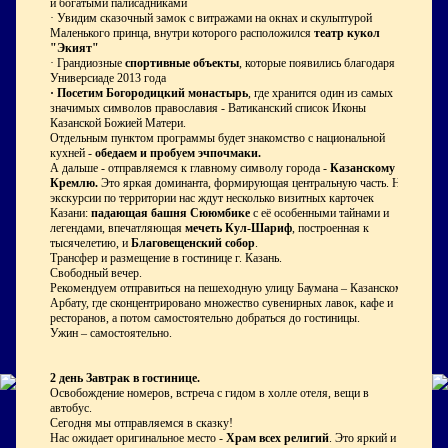
и богатыми палисадниками
· Увидим сказочный замок с витражами на окнах и скульптурой
Маленького принца, внутри которого расположился
театр кукол
"Экият"
· Грандиозные
спортивные объекты
, которые появились благодаря
Универсиаде 2013 года
·
Посетим Богородицкий монастырь
, где хранится один из самых
значимых символов православия - Ватиканский список Иконы
Казанской Божией Матери.
Отдельным пунктом программы будет знакомство с национальной
кухней -
обедаем и пробуем эчпочмаки.
А дальше - отправляемся к главному символу города -
Казанскому
Кремлю.
Это яркая доминанта, формирующая центральную часть. На
экскурсии по территории нас ждут несколько визитных карточек
Казани:
падающая башня Сююмбике
с её особенными тайнами и
легендами, впечатляющая
мечеть Кул-Шариф
, построенная к
тысячелетию, и
Благовещенский собор
.
Трансфер и размещение в гостинице г. Казань.
Свободный вечер.
Рекомендуем отправиться на пешеходную улицу Баумана – Казанскому
Арбату, где сконцентрировано множество сувенирных лавок, кафе и
ресторанов, а потом самостоятельно добраться до гостиницы.
Ужин – самостоятельно.
2 день
Завтрак в гостинице.
Освобождение номеров, встреча с гидом в холле отеля, вещи в
автобус.
Сегодня мы отправляемся в сказку!
Нас ожидает оригинальное место -
Храм всех религий
. Это яркий и