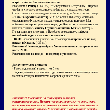
и трёхслойные блины коман-мелна.
Выезжаем
в Раифу
(~130 км). Мы вернемся в Республику Татарстан,
чтобы не упустить возможность побывать в уникальном месте.
Оно скрывается в заповедном сосновом лесу, на берегу лесного озера
– и это
Раифский монастырь.
Он основан в 1613 году монахом-
отшельником Филаретом и хранит многовековую историю. Мы
побываем на территории монастыря, где Вы сможете поклониться его
главной святыне -
списку Грузинской иконы Божией Матери.
По завершению экскурсии у Вас будет возможность
набрать
чистейшей воды из местного источника.
~18:00
Насладившись уникальной атмосферой
отправимся на ж/д
вокзал в Казани.
(~35 км).
Внимание! Рекомендуем брать билеты на поезда с отправлением
после 20:00.
Рекомендованные поезда – информация уточняется.
Дополнительное описание:
· Рекомендованный возраст – от 5 лет
· За день до начала тура происходит автоматическое информирование о
местах в автобусе и контактах сопровождающего лица
Внимание! Указанные на сайте цены являются
ориентировочными. Просим уточнять актуальную стоимость
тура, так как она может меняться в зависимости от сезонности,
периода «высокого спроса» (праздничные и событийные даты) и