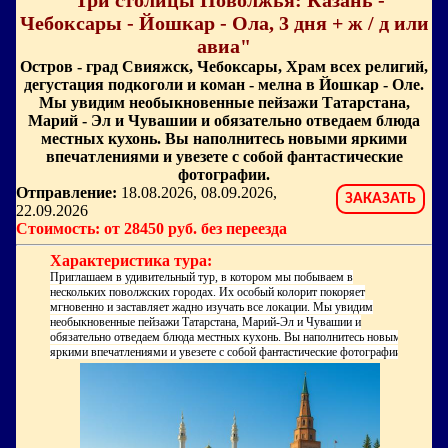
"Три столицы Поволжья: Казань -
Чебоксары - Йошкар - Ола, 3 дня + ж / д или
авиа"
Остров - град Свияжск, Чебоксары, Храм всех религий,
дегустация подкоголи и коман - мелна в Йошкар - Оле.
Мы увидим необыкновенные пейзажи Татарстана,
Марий - Эл и Чувашии и обязательно отведаем блюда
местных кухонь. Вы наполнитесь новыми яркими
впечатлениями и увезете с собой фантастические
фотографии.
Отправление:
18.08.2026, 08.09.2026,
ЗАКАЗАТЬ
22.09.2026
Стоимость: от 28450 руб. без переезда
Характеристика тура:
Приглашаем в удивительный тур, в котором мы побываем в
нескольких поволжских городах. Их особый колорит покоряет
мгновенно и заставляет жадно изучать все локации. Мы увидим
необыкновенные пейзажи Татарстана, Марий-Эл и Чувашии и
обязательно отведаем блюда местных кухонь. Вы наполнитесь новыми
яркими впечатлениями и увезете с собой фантастические фотографии.