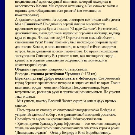
неоднозначный архитектурный памятник, который находится в
окрестностях Казани. Мы сделаем остановку, а Вы сможете зайти и
оценить идею объединения всех религий (по желанию, за
пожертвование).
А дальше отправляемся на остров, о котором все читали ещё в детстве!
Мы в
Свияжске!
По одной из версий именно он считается
прототипом острова Буяна в сказке "О царе Салтане". На месте всё,
действительно, выглядит очень чарующе: огромная лестница, ведущую
куда-то вверх. Что нас там ждёт? Стратегически важный объект в
становлении Руси! Ивану Грозному был необходим опорный пункт
для взятия Казани, и возвышенность, на которой сейчас находится
остров, была идеальной по всем параметрам. Во время пешеходной
экскурсии по Свияжску Вы узнаете о том, как возводился город-
крепость, и оцените уникальную сохранность исторической и
архитектурной среды.
Обедаем
и временно прощаемся с Татарстаном.
Впереди -
столица республики Чувашия
(~123 км).
Ыра кун пултар! Добро пожаловать в Чебоксары!
Современный
город бережно хранит свою историю и национальный колорит. Главный
памятник города - монумент Матери-Покровительнице, будет
встречать нас, раскинув руки и приглашая познакомиться. Не упустим
такого шанса:
· Мы узнаем, почему Василий Чапаев сидит на коне в двух правых
сапогах
· Посмотрим на столицу со смотровой площадки парка Победы и
увидим Введенский собор с его удивительной масляной росписью.
Полюбуемся видом на красивейший Чебоксарский залив.
· Уделим время бульвару Купца Ефремова — это местная пешеходная
улица, на которой гармонично расположился памятник героям романа
"Двенадцать стульев” - Остапу Бендеру и Кисе Воробъянинову.