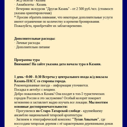
· Ж/д билеты - Казань
· Авиабилеты - Казань
· Вечерняя экскурсия "Другая Казань" - от 2 500 руб./чел. (стоимость
указана ориентировочная)
* Просим обратить внимание, что некоторые дополнительные услуги
имеют ограничение по количеству и времени бронирования.
Пожалуйста, приобретайте их заблаговременно.
Дополнительные расходы:
· Личные расходы
· Дополнительно питание
Программа тура
Внимание! На сайте указана дата начала тура в Казани.
1 день
~8:00 - 8:30 Встреча
у центрального входа ж/д вокзала
Казань-ПАСС со стороны города.
Рекомендованные поезда – информация уточняется.
Посадка в автобус с вещами.
Добро пожаловать в Казань! Она входит в топ-5 туристических
городов России и это заслуженно! Особый колорит покоряет
мгновенно и заставляет жадно изучать все локации.
Мы посетим
основные достопримечательности:
· Прогуляемся
по Старо-Татарской слободе
- крупнейшему
ансамблю национальной татарской архитектуры
· Заглянем в этнографический комплекс
"Туган Авылым"
, где
воссоздана татарская деревня с её характерными деревянными домами