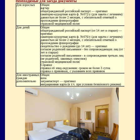
Необходимые для заезда документы
Для взрослых
Общее
ваучер
общегражданский российский паспорт — оригинал
санаторно-курортная карта ф. №072/у (для пакета с лечением):
давностью не более 2 месяцев, с обязательной отметкой о
прохождении флюорографии
страховой медицинский полис
Для детей
Общее
общегражданский российский паспорт (от 14 лет и старше) —
оригинал
санаторно-курортная карта ф. №076/у (для пакета с лечением):
давностью не более 2 месяцев, с обязательной отметкой о
прохождении флюорографии
свидетельство о рождении (до 14 лет) — оригинал
согласие родителей письменное - без сопровождающих лиц (от 14
лет и старше)
согласие родителей письменное - в сопровождении третьих лиц
(не родителей, законных опекунов)
страховой медицинский полис
Справки
справка об эпид.окружении: сроком не более 3 суток
справка о прививках, с указанием всех прививок
Для иностранных
Общее
граждан
виза
дополнительно
загранпаспорт — оригинал
миграционная карта (в т.ч. при условии безвизового режима)