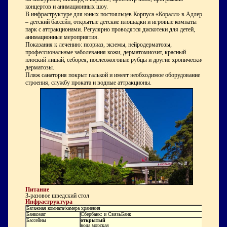
концертов и анимационных шоу.
В инфраструктуре для юных постояльцев Корпуса «Коралл» в Адлере
– детский бассейн, открытые детские площадки и игровые комнаты
парк с аттракционами. Регулярно проводятся дискотеки для детей,
анимационные мероприятия.
Показания к лечению: псориаз, экземы, нейродерматозы,
профессиональные заболевания кожи, дерматомиозит, красный
плоский лишай, себорея, послеожоговые рубцы и другие хронические
дерматозы.
Пляж санатория покрыт галькой и имеет необходимое оборудование и
строения, службу проката и водные аттракционы.
Питание
3-разовое шведский стол
Инфраструктура
Багажная комната/камера хранения
Банкомат
Сбербанк: и СвязьБанк
Бассейны
открытый
вода морская