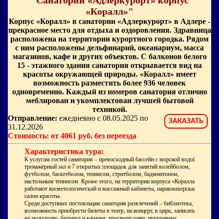
"Санаторий «Адлеркурорт» корпус
«Коралл»"
Корпус «Коралл» в санатории «Адлеркурорт» в Адлере -
прекрасное место для отдыха и оздоровления. Здравница
расположена на территории курортного городка. Рядом
с ним расположены дельфинарий, океанариум, масса
магазинов, кафе и других объектов. С балконов белого
15 - этажного здания санатория открывается вид на
красоты окружающей природы. «Коралл» имеет
возможность разместить более 936 человек
одновременно. Каждый из номеров санатория отлично
меблирован и укомплектован лучшей бытовой
техникой.
Отправление:
ежедневно с 08.05.2025 по
ЗАКАЗАТЬ
31.12.2026
Стоимость: от 4061 руб. без переезда
Характеристика тура:
К услугам гостей санатория – превосходный бассейн с морской водой,
тренажёрный зал и 7 открытых площадок для занятий волейболом,
футболом, баскетболом, теннисом, стритболом, бадминтоном,
настольным теннисом. Кроме этого, на территории корпуса «Коралла»
работают косметологический и массажный кабинеты, парикмахерская,
салон красоты.
Среди доступных постояльцам санатория развлечений – библиотека,
возможность приобрести билеты в театр, на концерт, в цирк, записаться
на экскурсию, бильярд и караоке, просмотр кино, программы