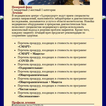
Номерной фонд
Стандартный 2-местный 1 категории
Лечение
В медицинском центре «Адлеркурорт» ведут прием специалисты
разных направлений, выполняются лабораторные и диагностические
исследования, оказываются услуги в области косметологии. Новейшее
медицинское оборудование и прекрасная диагностическая база
позволяют специалистам медицинского центра использовать
комплексный подход в решении проблем пациентов. Кроме того,
каждому пациенту лечащий врач предлагает рекомендации по
сохранению здоровья.
Перечень процедур, входящих в стоимость по программе
«
СМАРТ
»
Перечень процедур, входящих в стоимость по программе
«
СМАРТ + Мацеста
»
Перечень процедур, входящих в стоимость по программе
«
COVID-19
»
Перечень процедур, входящих в стоимость по программе
«
Оздоровительная
»
Перечень процедур, входящих в стоимость по программе
«
Общетерапевтическая
Перечень процедур, входящих в стоимость по программе
«
Общетерапевтическая + Мацеста
Перечень процедур, входящих в стоимость по программе
«
Чистая кожа
»
Перечень процедур, входящих в стоимость по программе
«
Послеожоговое
»
Профили лечения
Pеабилитация после COVID-19