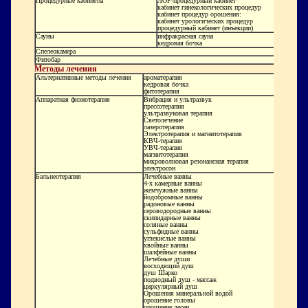
Процедурные кабинеты
ЛОР-процедурный кабинет
кабинет гинекологических процедур
кабинет процедур орошения:
кабинет урологических процедур
процедурный кабинет (инъекции)
Сауны
инфракрасная сауна
кедровая бочка
Спелеокамера
Фитобар
Методы лечения
Альтернативные методы лечения
ароматерапия
кедровая бочка
фитотерапия
Аппаратная физиотерапия
Вибрация и ультразвук
прессотерапия
ультразвуковая терапия
Светолечение
лазеротерапия
Электротерапия и магнитотерапия
КВЧ-терапия
УВЧ-терапия
магнитотерапия
микроволновая резонансная терапия
электросон
Бальнеотерапия
Лечебные ванны
4-х камерные ванны
жемчужные ванны
йодобромные ванны
радоновые ванны
сероводородные ванны
скипидарные ванны
соляные ванны
сульфидные ванны
углекислые ванны
хвойные ванны
шалфейные ванны
Лечебные души
восходящий душ
душ Шарко
подводный душ - массаж
циркулярный душ
Орошения минеральной водой
орошение головы
орошение десен