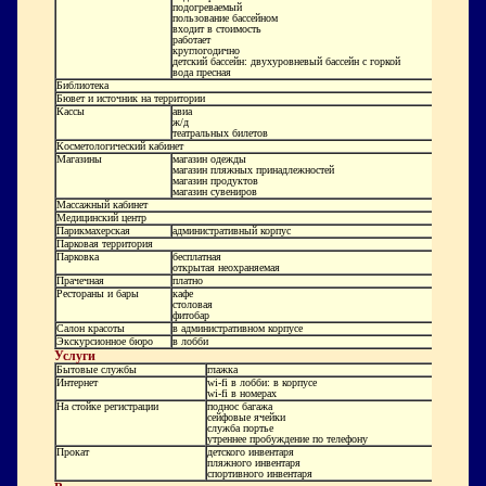
подогреваемый
пользование бассейном
входит в стоимость
работает
круглогодично
детский бассейн: двухуровневый бассейн с горкой
вода пресная
Библиотека
Бювет и источник на территории
Кассы
авиа
ж/д
театральных билетов
Косметологический кабинет
Магазины
магазин одежды
магазин пляжных принадлежностей
магазин продуктов
магазин сувениров
Массажный кабинет
Медицинский центр
Парикмахерская
административный корпус
Парковая территория
Парковка
бесплатная
открытая неохраняемая
Прачечная
платно
Рестораны и бары
кафе
столовая
фитобар
Салон красоты
в административном корпусе
Экскурсионное бюро
в лобби
Услуги
Бытовые службы
глажка
Интернет
wi-fi в лобби: в корпусе
wi-fi в номерах
На стойке регистрации
поднос багажа
сейфовые ячейки
служба портье
утреннее пробуждение по телефону
Прокат
детского инвентаря
пляжного инвентаря
спортивного инвентаря