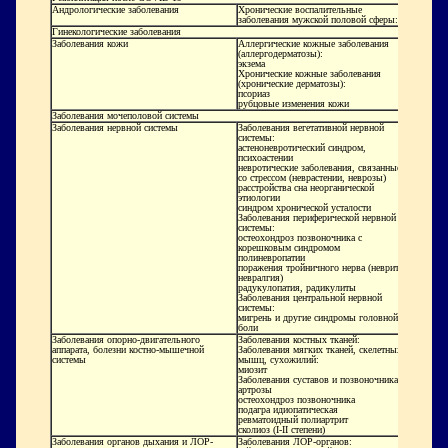
Андрологические заболевания
Хронические воспалительные
заболевания мужской половой сферы:
Гинекологические заболевания
Заболевания кожи
Аллергические кожные заболевания
(аллергодерматозы):
экзема
Хронические кожные заболевания
(хронические дерматозы):
псориаз
рубцовые изменения кожи
Заболевания мочеполовой системы
Заболевания нервной системы
Заболевания вегетативной нервной
системы:
астеноневротический синдром,
психоастении
невротические заболевания, связанные
со стрессом (неврастении, неврозы)
расстройства сна неорганической
этиологии
синдром хронической усталости
Заболевания периферической нервной
системы:
остеохондроз позвоночника с
корешковым синдромом
полиневропатии
поражения тройничного нерва (неврит и
невралгия)
радукулопатия, радикулиты
Заболевания центральной нервной
системы:
мигрень и другие синдромы головной
боли
Заболевания опорно-двигательного
Заболевания костных тканей:
аппарата, болезни костно-мышечной
Заболевания мягких тканей, скелетных
системы
мышц, сухожилий:
миозит
Заболевания суставов и позвоночника:
артрозы
остеохондроз позвоночника
подагра идиопатическая
ревматоидный полиартрит
сколиоз (I-II степени)
Заболевания органов дыхания и ЛОР-
Заболевания ЛОР-органов: