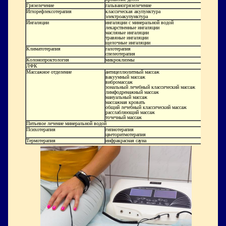
Грязелечение
гальваногрязелечение
Иглорефлексотерапия
классическая акупунктура
электроакупунктура
Ингаляции
ингаляции с минеральной водой
лекарственные ингаляции
масляные ингаляции
травяные ингаляции
щелочные ингаляции
Климатотерапия
галотерапия
спелеотерапия
Колонопроктология
микроклизмы
ЛФК
Массажное отделение
антицеллюлитный массаж
вакуумный массаж
вибромассаж
зональный лечебный классический массаж
лимфодренажный массаж
мануальный массаж
массажная кровать
общий лечебный классический массаж
расслабляющий массаж
точечный массаж
Питьевое лечение минеральной водой
Психотерапия
гипнотерапия
цветоритмотерапия
Термотерапия
инфракрасная сауна