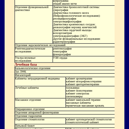
копрограмма
общий анализ мочи
Отделение функциональной
Диагностика бронхолегочной системы:
диагностики
спирография
Диагностика головного мозга
(Нейрофизиологические исследования):
реоэнцефалография
электроэнцефалография
Диагностика кровеносных сосудов:
реовазография верхних конечностей
Диагностика сердечной мышцы:
велоэргометрия
электрокардиография (ЭКГ)
Другие функциональные исследования:
радиотермография
Отделение эндоскопических исследований
Рентгенодиагностические
рентгенография
исследования:
томография
флюорография
Ультра-звуковые
УЗИ сердца
исследования:
Лечебная база
Бальнеологическое отделение
Зал ЛФК
Ингаляторий
Кабинеты нетрадиционной медицины
кабинет ароматерапии
кабинет иглорефлексотерапии
кабинет цветоритмотерапии
Лечебные кабинеты
галокамера
кабинет психотерапии
кабинет электросна
спелеокамеры
Массажное отделение
кабинет мануальной терапии
массажные кабинеты
термическая массажная кровать
Операционное отделение
Отделение аппаратной физиотерапии
Отделение гидропатии
Отделение стоматологии
кабинет ортопедической стоматологии
стоматологический кабинет
Питьевой бювет