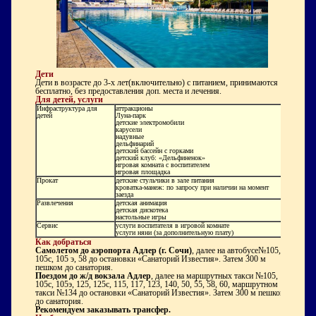
Дети
Дети в возрасте до 3-х лет(включительно) с питанием, принимаются
бесплатно, без предоставления доп. места и лечения.
Для детей, услуги
Инфраструктура для
аттракционы
детей
Луна-парк
детские электромобили
карусели
надувные
дельфинарий
детский бассейн с горками
детский клуб: «Дельфиненок»
игровая комната с воспитателем
игровая площадка
Прокат
детские стульчики в зале питания
кроватка-манеж: по запросу при наличии на момент
заезда
Развлечения
детская анимация
детская дискотека
настольные игры
Сервис
услуги воспитателя в игровой комнате
услуги няни (за дополнительную плату)
Как добраться
Самолетом до аэропорта Адлер (г. Сочи)
, далее на автобусе№105,
105с, 105 э, 58 до остановки «Санаторий Известия». Затем 300 м
пешком до санатория.
Поездом до ж/д вокзала Адлер
, далее на маршрутных такси №105,
105с, 105э, 125, 125с, 115, 117, 123, 140, 50, 55, 58, 60, маршрутном
такси №134 до остановки «Санаторий Известия». Затем 300 м пешком
до санатория.
Рекомендуем заказывать трансфер.