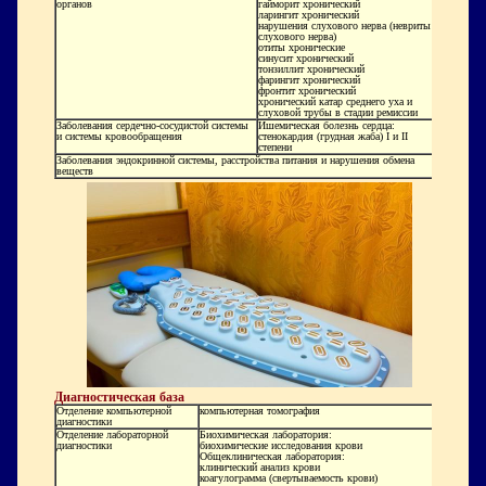
органов
гайморит хронический
ларингит хронический
нарушения слухового нерва (невриты
слухового нерва)
отиты хронические
синусит хронический
тонзиллит хронический
фарингит хронический
фронтит хронический
хронический катар среднего уха и
слуховой трубы в стадии ремиссии
Заболевания сердечно-сосудистой системы
Ишемическая болезнь сердца:
и системы кровообращения
стенокaрдия (груднaя жaбa) I и II
степени
Заболевания эндокринной системы, расстройства питания и нарушения обмена
веществ
Диагностическая база
Отделение компьютерной
компьютерная томография
диагностики
Отделение лабораторной
Биохимическая лаборатория:
диагностики
биохимические исследования крови
Общеклиническая лаборатория:
клинический анализ крови
коагулограмма (свертываемость крови)