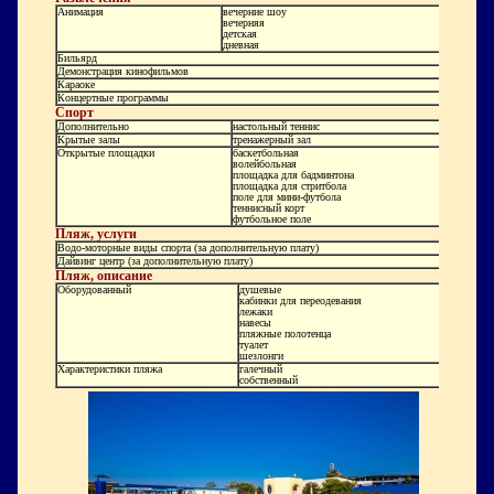
Анимация
вечерние шоу
вечерняя
детская
дневная
Бильярд
Демонстрация кинофильмов
Караоке
Концертные программы
Спорт
Дополнительно
настольный теннис
Крытые залы
тренажерный зал
Открытые площадки
баскетбольная
волейбольная
площадка для бадминтона
площадка для стритбола
поле для мини-футбола
теннисный корт
футбольное поле
Пляж, услуги
Водо-моторные виды спорта (за дополнительную плату)
Дайвинг центр (за дополнительную плату)
Пляж, описание
Оборудованный
душевые
кабинки для переодевания
лежаки
навесы
пляжные полотенца
туалет
шезлонги
Характеристики пляжа
галечный
собственный