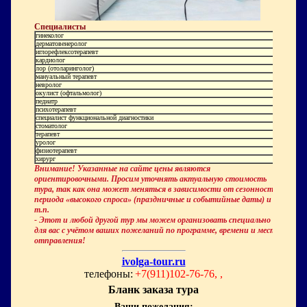
Специалисты
гинеколог
дерматовенеролог
иглорефлексотерапевт
кардиолог
лор (отоларинголог)
мануальный терапевт
невролог
окулист (офтальмолог)
педиатр
психотерапевт
специалист функциональной диагностики
стоматолог
терапевт
уролог
физиотерапевт
хирург
Внимание! Указанные на сайте цены являются
ориентировочными. Просим уточнять актуальную стоимость
тура, так как она может меняться в зависимости от сезонности,
периода «высокого спроса» (праздничные и событийные даты) и
т.п.
- Этот и любой другой тур мы можем организовать специально
для вас с учётом ваших пожеланий по программе, времени и месту
отправления!
ivolga-tour.ru
телефоны:
+7(911)102-76-76, ,
Бланк заказа тура
Ваши пожелания: