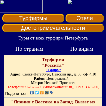
Турфирмы
Отели
Достопримечательности
Туры от всех турфирм Петербурга
По странам
По видам
Турфирма
"Россита"
О фирме
Адрес:
Санкт-Петербург, Невский пр., д. 30, оф. 4.10
Район:
Центральный
Метро:
Невский Проспект
Телефоны:
670-82-00 (многоканальный), +79313328200,
Поделиться
"Япония с Востока на Запад. Вылет из