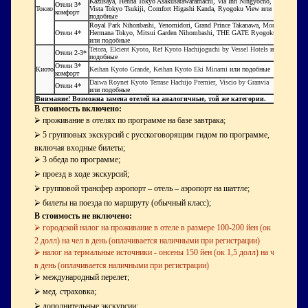
Kazusaya, Henna Tokyo Asakusatawaramachi, Via Inn Ningyocho,
Отели 3*
Токио
Vista Tokyo Tsukiji, Comfort Higashi Kanda, Ryogoku View или
комфорт
подобные
Royal Park Nihonbashi, Yenomidori, Grand Prince Takanawa, Monte
Отели 4*
Hermana Tokyo, Mitsui Garden Nihombashi, THE GATE Ryogoku
или подобные
Tetora, Elcient Kyoto, Ref Kyoto Hachijoguchi by Vessel Hotels
или
Отели 2-3*
подобные
Отели 3*
Киото
Keihan Kyoto Grande, Keihan Kyoto Eki Minami
или подобные
комфорт
Daiwa Roynet Kyoto Terrase Hachijo Premier, Viscio by Granvia
Отели 4*
или подобные
Внимание! Возможна замена отелей на аналогичные, той же категории.
В стоимость включено:
⮚ проживание в отелях по программе на базе завтрака;
⮚ 5 групповых экскурсий с русскоговорящим гидом по программе,
включая входные билеты;
⮚ 3 обеда по программе;
⮚ проезд в ходе экскурсий;
⮚ групповой трансфер аэропорт – отель – аэропорт на шаттле;
⮚ билеты на поезда по маршруту (обычный класс);
В стоимость не включено:
⮚
городской налог на проживание в отеле в размере 100-200 йен (ок 1-
2 долл) на чел в день (оплачивается наличными при регистрации)
⮚
налог на термальные источники - онсены 150 йен (ок 1,5 долл) на чел
в день (оплачивается наличными при регистрации)
⮚ международный перелет;
⮚ мед. страховка;
⮚ дополнительные экскурсии;