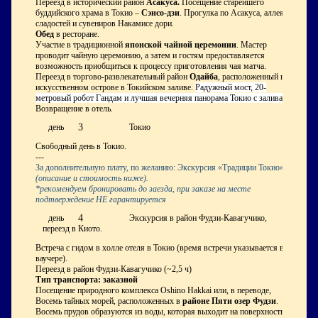
Переезд в исторический район
Асакуса.
Посещение старейшего
буддийского храма в Токио –
Сэнсо-дзи
. Прогулка по Асакуса, аллея
сладостей и сувениров Накамисе дори.
Обед
в ресторане.
Участие в традиционной
японской чайной церемонии
. Мастер
проводит чайную церемонию, а затем и гостям предоставляется
возможность приобщиться к процессу приготовления чая матча.
Переезд в торгово-развлекательный район
Одайба
, расположенный на
искусственном острове в Токийском заливе.
Радужный мост, 20-
метровый робот Гандам и лучшая вечерняя панорама Токио с залива
.
Возвращение в отель.
3
день
Токио
Свободный день в Токио.
---
За дополнительную плату, по желанию: Экскурсия «Традиции Токио»
(описание и стоимость ниже).
*рекомендуем бронировать до заезда, при заказе на месте
подтверждение НЕ гарантируется
4
день
Экскурсия в район Фудзи-Кавагучико,
переезд в Киото.
Встреча с гидом в холле отеля в Токио (время встречи указывается в
ваучере).
Переезд в район Фудзи-Кавагучико (~2,5 ч)
Тип транспорта: заказной
Посещение природного комплекса Oshino Hakkai или, в переводе,
Восемь тайных морей, расположенных в
районе
Пяти озер Фудзи
.
Восемь прудов образуются из воды, которая выходит на поверхность