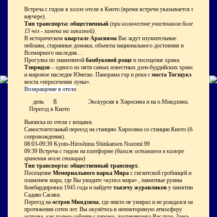
Встреча с гидом в холле отеля в Киото (время встречи указывается в
ваучере).
Тип транспорта: общественный
(при количестве участников более
15 чел - замена на заказной).
В историческом
квартале Арасияма
Вас ждут изумительные
пейзажи, старинные домики, объекты национального достояния и
Всемирного наследия…
Прогулка по знаменитой
бамбуковой роще
и посещение храма
Тэнрюдзи
– одного из пяти самых известных дзен-буддийских храмов
и мировое наследие Юнеско. Панорама гор и реки с
моста Тогэцукэ
-
моста «пересечения луны».
Возвращение в отели
8
день
Экскурсия в Хиросима и на о.Миядзима.
Переезд в Киото
Выписка из отеля с вещами.
Самостоятельный переезд на станцию Хиросима со станции Киото (без
сопровождения).
08:03-09:39 Kyoto-Hiroshima Shinkansen Nozomi 99
09:39 Встреча с гидом на платформе
(багаж оставляем в камере
хранения возле станции)
Тип транспорта: общественный транспорт.
Посещение
Мемориального парка Мира
с гигантской гробницей и
пламенем мира, где Вы увидите «купол мира» , памятные руины
бомбардировки 1945 года и найдете
тысячу журавликов
у памятника
Садако Сасаки.
Переезд на
остров Миядзима
, где никто не умирал и не рождался на
протяжении сотен лет. Вы окунётесь в неповторимую атмосферу
острова, как только сойдете с парома, доставившего Вас туда. Здесь