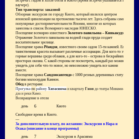
Встреча с гидом в холле отеля в Киото (время встречи указывается в
ваучере).
Тип транспорта: заказной
Обзорная экскурсия по городу Киото, который являлся центром
японской цивилизации на протяжении тысячи лет. Здесь собраны самые
популярные достопримечательности Японии, многие из которых
занесены в список Всемирного наследия ЮНЕСКО.
Посещение всемирно известного
Золотого павильона – Кинкакудзи
.
Отражение Золотого павильона на водной глади пруда создает
восхитительное зрелище.
Посещение храма
Рёандзи
, известного своим садом 15-ти камней. Его
таинственная красота вызывает различные ассоциации. Для кого-то это
горные вершины среди облаков, а для кого-то - острова в бескрайних
просторах океана. С какой стороны не посмотреть, каждый раз можно
увидеть для себя что-то новое, но невозможно увидеть все камни
вместе.
Посещение храма
Сандзюсангендо
с 1000 резных деревянных статуй
богини милосердия Каннон.
Обед
в ресторане.
Прогулка
по
району
Хигасияма
и кварталу
Гион
до театра Минами-
дза и реки Камо.
Возвращение в отели
6
день
Киото
Свободное время в Киото.
---
За дополнительную плату, по желанию: Экскурсия в Нара и
Осака (описание в конце программы)
7
день
Экскурсия в Арасияма