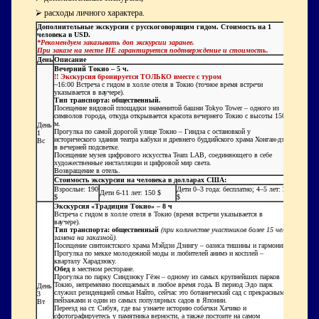
⮚ расходы личного характера.
Дополнительные экскурсии с русскоговорящим гидом. Стоимость на 1
человека в USD.
*Рекомендуем заказывать доп экскурсии заранее.
При заказе на месте НЕ гарантируется подтверждение и стоимость.
День
Описание
Вечерний Токио – 5 ч.
!! Экскурсия бронируется ТОЛЬКО вместе с туром
~16:00 Встреча с гидом в холле отеля в Токио (точное время встречи
указывается в ваучере).
Тип транспорта: общественный.
Посещение видовой площадки знаменитой башни Tokyo Tower – одного из
символов города, откуда открывается красота вечернего Токио с высоты 150
м.
День
Прогулка по самой дорогой улице Токио – Гиндза с остановкой у
1
исторического здания театра кабуки и древнего буддийского храма Хонган-дзи
Вс
в вечерней подсветке.
Посещение
музея цифрового искусства Team LAB, соединяющего в себе
художественные инсталляции и цифровой мир света.
Возвращение в отель.
Стоимость экскурсии на человека в долларах США:
Взрослые: 190
Дети 0–3 года: бесплатно; 4–5 лет: 20
Дети 6-11 лет: 150 $
$
$
Экскурсия «Традиции Токио» – 8 ч
Встреча с гидом в холле отеля в Токио (время встречи указывается в
ваучере).
Тип транспорта: общественный
(при количестве участников более 15 чел -
замена на заказной).
Посещение синтоистского храма Мэйдзи Дзингу – оазиса тишины и гармонии.
Прогулка по мекке молодежной моды и любителей анимэ и косплей –
кварталу Харадзюку.
Обед
в местном ресторане.
Прогулка по парку Синдзюку Гёэн – одному из самых крупнейших парков
Токио, непременно посещаемых в любое время года
.
В период Эдо парк
День
служил резиденцией семьи Найто, сейчас это ботанический сад с прекрасными
3
пейзажами и один из самых популярных садов в Японии.
Вт
Переезд на ст. Сибуя, где вы узнаете историю собачки Хачико и
сфотографируетесь у памятника верности, а также постоите на самом