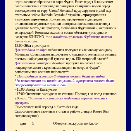
через лавовые образования горы Фудзи. Ранее пруды были местом
паломничества и служили для очищения священной водой перед
восхождением на гору. Самый большой пруд окружает музей под
открытым небом Hannoki Bayashi Shiryokan –
традиционная
японская деревушка
. Кристально прозрачная вода прудов,
стилизованные уютные домики и потрясающе живописные виды –
идеальное место для прогулок, любования Фудзиямой и, окружающей
ее, природой. Комплекс входит в состав объектов культурного
наследия ЮНЕСКО.
* по погодным условиям Фудзияма может
быть не видна.
13:00
Обед
в ресторане.
Для заездов в ноябре:
небольшая прогулка к кленовому коридору
Момидзи. Сотни кленовых деревьев с красными, желтыми и зелеными
листьями образуют яркий туннель вдоль 150-метровой аллеи**
Для заездов в октябре и декабре:
прогулка по парку Оиси,
популярное место с красивыми видами на озеро и Фудзи*,
дополняемыми осенним пейзажем**
* По погодным условиям Фудзияма может быть не видна.
**в зависимости от погодных условий, программа может быть
скорректирована на месте гидом.
~15:00 Выезд из Кавагучико
~17:00 Окончание экскурсии на станции. Проводы на поезд синкансен
в Киото. *
билеты на синкансен выдаются заранее, вместе с
ваучером.
Самостоятельный переезд в Киото без гида.
Самостоятельное заселение в отель в районе станции Киото (без
сопровождения).
5
день
Обзорная экскурсия по Киото