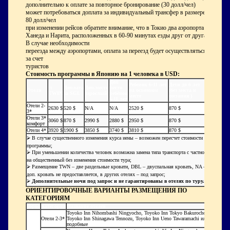
дополнительно к оплате за повторное бронирование (30 долл/чел)
может потребоваться доплата за индивидуальный трансфер в размере
80 долл/чел
при изменении рейсов обратите внимание, что в Токио два аэропорта -
Ханеда и Нарита, расположенных в 60-90 минутах езды друг от друга.
В случае необходимости
переезда между аэропортами, оплата за переезд будет осуществляться
за счет
туристов
Стоимость программы в Японию на 1 человека в USD:
Доп
Ребенок 6-11 лет
Дети до 6 лет
½
Доплата
Доп.место
место
Отели
на основном
(без места и
TWIN
за SGL
взрослый
ребёнок
месте
питания )
6-11 лет
Отели 2-
2630 $
520 $
N/A
N/A
2520 $
870 $
3*
Отели 3*
3060 $
870 $
2990 $
2880 $
2950 $
870 $
комфорт
Отели 4*
3920 $
1900 $
3850 $
3740 $
3810 $
870 $
⮚ В случае существенного изменения курса иены – возможен пересчет стоимости
программы;
⮚ При уменьшении количества человек возможна замена типа транспорта с частного
на общественный без изменения стоимости тура;
⮚ Размещение TWN – две раздельные кровати, DBL – двуспальная кровать, NA –
доп. кровать не предоставляется, в других отелях – под запрос;
⮚
Дополнительные ночи под запрос и не гарантированы в отелях по туру.
ОРИЕНТИРОВОЧНЫЕ ВАРИАНТЫ РАЗМЕЩЕНИЯ ПО
КАТЕГОРИЯМ
Город
Категория
Название отелей
Toyoko Inn Nihombashi Ningyocho, Toyoko Inn Tokyo Bakurocho,
Отели 2-3*
Toyoko Inn Shinagawa Tennozu, Toyoko Inn Ueno Tawaramachi или
подобные