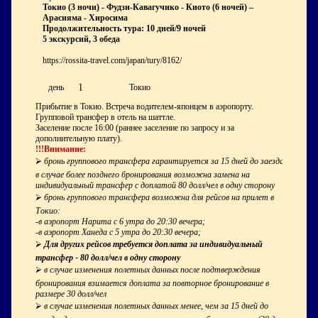
Токио (3 ночи) - Фудзи-Кавагучико - Киото (
6 ночей) –
Арасияма - Хиросима
Продолжительность тура: 10 дней/9 ночей
5 экскурсий, 3 обеда
https://rossita-travel.com/japan/tury/8162/
1
день
Токио
Прибытие в Токио. Встреча водителем-японцем в аэропорту.
Групповой трансфер в отель на шаттле.
Заселение после 16:00 (раннее заселение по запросу и за
дополнительную плату).
!!!Внимание:
⮚
бронь группового трансфера гарантируется за 15 дней до заезда,
в случае более позднего бронирования возможна замена на
индивидуальный трансфер с доплатой 80 долл/чел в одну сторону
⮚
бронь группового трансфера возможна для рейсов на прилет в
Токио:
-в аэропорт Нарита с 6 утра до 20:30 вечера;
-в аэропорт Ханеда с 5 утра до 20:30 вечера;
⮚
Для других рейсов требуется доплата за индивидуальный
трансфер - 80 долл/чел в одну сторону
⮚
в случае изменения полетных данных после подтверждения
бронирования взимается доплата за повторное бронирование в
размере 30 долл/чел
⮚
в случае изменения полетных данных менее, чем за 15 дней до