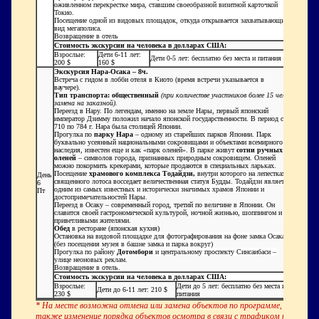
оживленном перекрестке мира, ставшим своеобразной визитной карточкой
Токио.
Посещение одной из видовых площадок, откуда открывается захватывающий
вид мегаполиса.
Возвращение в отель
Стоимость экскурсии на человека в долларах США:
Взрослые:
Дети 6-11 лет:
Дети 0-5 лет: бесплатно без места и питания
200 $
160 $
Экскурсия Нара-Осака – 8ч.
Встреча с гидом в лобби отеля в Киото (время встречи указывается в
ваучере).
Тип транспорта: общественный
(при количестве участников более 15 чел -
замена на заказной).
Переезд в Нару. По легендам, именно на земле Нары, первый японский
император Дзимму положил начало японской государственности. В период с
710 по 784 г. Нара была столицей Японии.
Прогулка по
парку Нара
– одному из старейших парков Японии. Парк
буквально усеянный национальными сокровищами и объектами всемирного
наследия, известен еще и как «парк оленей». В парке живут
сотни ручных
оленей
– символов города, признанных природным сокровищем. Оленей
можно покормить крекерами, которые продаются в специальных ларьках.
Посещение
храмового комплекса Тодайдзи,
внутри которого на лепестках
День
священного лотоса восседает величественная статуя Будды.
Тодайдзи является
6
одним из самых известных и исторически значимых храмов Японии и
Пт
достопримечательностей Нары.
Переезд в Осаку – современный город, третий по величине в Японии. Он
славится своей гастрономической культурой, ночной жизнью, шоппингом и
приветливыми жителями.
Обед
в ресторане (японская кухня)
Остановка на
видовой площадке для фотографирования на фоне замка Осака
(без посещения музея в башне замка и парка вокруг)
Прогулка по району
Дотомбори
и центральному проспекту Синсаибаси –
улице неоновых реклам.
Возвращение в отель.
Стоимость экскурсии на человека в долларах США:
Взрослые:
Дети до 5 лет: бесплатно без места и
Дети до 6-11 лет: 210 $
230 $
питания
* На месте возможна отмена или замена объектов по программе, а
также изменение порядка объектов осмотра в связи с трафиком на