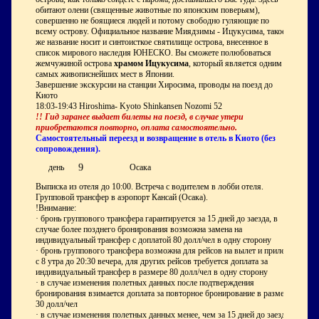
обитают олени (священные животные по японским поверьям),
совершенно не боящиеся людей и потому свободно гуляющие по
всему острову. Официальное название Миядзимы - Ицукусима, такое
же название носит и синтоисткое святилище острова, внесенное в
список мирового наследия ЮНЕСКО. Вы сможете полюбоваться
жемчужиной острова
храмом Ицукусима
, который является одним из
самых живописнейших мест в Японии.
Завершение экскурсии на станции Хиросима, проводы на поезд до
Киото
18:03-19:43 Hiroshima- Kyoto Shinkansen Nozomi 52
!! Гид заранее выдает билеты на поезд, в случае утери
приобретаются повторно, оплата самостоятельно.
Самостоятельный переезд и возвращение в отель в Киото (без
сопровождения).
9
день
Осака
Выписка из отеля до 10:00. Встреча с водителем в лобби отеля.
Групповой трансфер в аэропорт Кансай (Осака).
!Внимание:
· бронь группового трансфера гарантируется за 15 дней до заезда, в
случае более позднего бронирования возможна замена на
индивидуальный трансфер с доплатой 80 долл/чел в одну сторону
· бронь группового трансфера возможна для рейсов на вылет и прилет
с 8 утра до 20:30 вечера, для других рейсов требуется доплата за
индивидуальный трансфер в размере 80 долл/чел в одну сторону
· в случае изменения полетных данных после подтверждения
бронирования взимается доплата за повторное бронирование в размере
30 долл/чел
· в случае изменения полетных данных менее, чем за 15 дней до заезда,