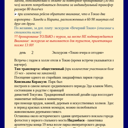
заезда, дополнительно к оплате за повторное бронирование (30 долл/
чел) может потребоваться доплата за индивидуальный трансфер в
размере 80 долл/чел
⮚
при изменении рейсов обратите внимание, что в Токио два
аэропорта - Ханеда и Нарита, расположенных в 60-90 минутах езды
друг от друга.
По желанию, за доп. плату: экскурсия «Вечерний Токио»
(описание и
стоимость ниже)
!!! бронирование ТОЛЬКО с туром, на месте НЕ подтверждается
Внимание: экскурсия не выполняется для туристов, прилетающих
позже 13:00!
2
день
Экскурсия «Токио вчера и сегодня»
Встреча с гидом в холле отеля в Токио (время встречи указывается в
ваучере).
Тип транспорта: общественный
(при количестве участников более
15 чел - замена на заказной).
Посещение одного из старейших ландшафтных парков города
Коисикава Коракуэн
. Парк был
построен в самом начале средневекового периода Эдо кланом Мито,
состоявшим в родстве с правящей
династией Токугава. Традиционный японский дизайн сада воссоздает
знаменитые пейзажи в миниатюре
при помощи прудов, камней, деревьев и искусственных холмов. Здесь,
в период красных кленов момидзи, можно полюбоваться
живописными деревьями гинкго.
Остановка около исторического здания центрального вокзала города и
фотостоп у первого стального моста
Нидзюбаси
- памятника
архитектуры конца 19 века возле парка императорского дворца.