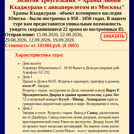
"Золотой Треугольник + Храмы любви
Кхаджурахо с авиаперелетом из Москвы"
Храмы Кхаджурахо - объект всемирного наследия
Юнеско - были построены в 950 - 1050 годах. В нашем
туре вам предоставится уникальная возможность
увидеть сохранившиеся 22 храма из построенных 85.
Отправление:
15.08.2026, 22.08.2026,
ЗАКАЗАТЬ
29.08.2026, 12.09.2026, 19.09.2026
Стоимость: от 141484 руб. ($ 1665)
Характеристика тура:
День вылета
Аэропорт Шереметьево-C. 19:30 Вылет в Дели регулярным рейсом а/к
Аэрофлот SU 232.
День 1
Прилет в Дели в 04:05. Встреча в аэропорту, трансфер и размещение в
отеле 4*
. Завтрак.
Встреча с гидом, экскурсиии по Дели: внешний осмотр
Ворот Индии ,
Президентского Дворца и здания правительства, х
рам Лотоса
,
72-х метровый минарет
Кутуб – Минар
,
Акшардхам
один из самых
грандиозных индуистских храмов в мире. Возвращение в отель, ужин
День 2
Завтрак в отеле. Встреча с гидом. Выезд в
Самод
, расположенный в 40
км от Джайпура. Самод известен своим дворцом, который перешел
аристократической семье Равал по наследству. Дворцу более 400 лет и
он прошел через несколько реставраций. На первом этаже расположен
холл под названием Султан Махал - холл с мраморными колонами,