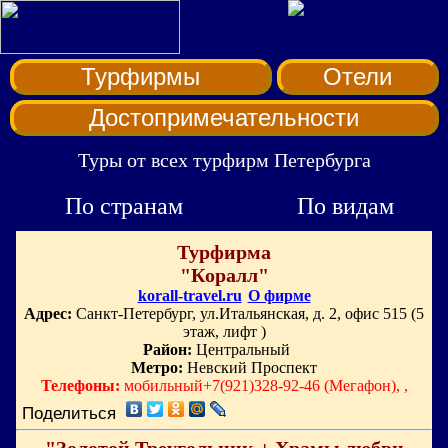
Турфирмы
Отели
Достопримечательности
Туры от всех турфирм Петербурга
По странам
По видам
Турфирма
"Коралл"
korall-travel.ru
О фирме
Адрес:
Санкт-Петербург, ул.Итальянская, д. 2, офис 515 (5
этаж, лифт )
Район:
Центральный
Метро:
Невский Проспект
Телефоны:
мобильный+7(921)328-92-46 (Мегафон), ,
Поделиться