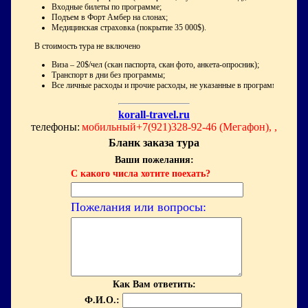
Входные билеты по программе;
Подъем в Форт Амбер на слонах;
Медицинская страховка (покрытие 35 000$).
В стоимость тура не включено
Виза – 20$/чел (скан паспорта, скан фото, анкета-опросник);
Транспорт в дни без программы;
Все личные расходы и прочие расходы, не указанные в программе
korall-travel.ru
телефоны:
мобильный+7(921)328-92-46 (Мегафон), ,
Бланк заказа тура
Ваши пожелания:
С какого числа хотите поехать?
Пожелания или вопросы:
Как Вам ответить:
Ф.И.О.: