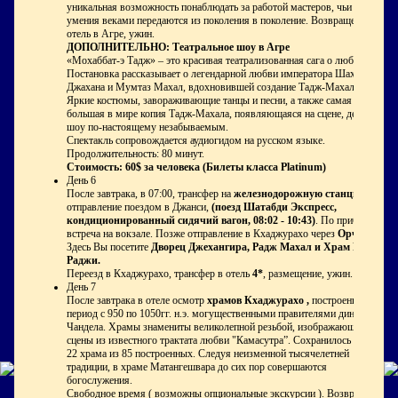
уникальная возможность понаблюдать за работой мастеров, чьи
умения веками передаются из поколения в поколение. Возвращение в
отель в Агре, ужин.
ДОПОЛНИТЕЛЬНО: Театральное шоу в Агре
«Мохаббат-э Тадж» – это красивая театрализованная сага о любви.
Постановка рассказывает о легендарной любви императора Шах
Джахана и Мумтаз Махал, вдохновившей создание Тадж-Махала.
Яркие костюмы, завораживающие танцы и песни, а также самая
большая в мире копия Тадж-Махала, появляющаяся на сцене, делают
шоу по-настоящему незабываемым.
Спектакль сопровождается аудиогидом на русском языке.
Продолжительность: 80 минут.
Стоимость:
60$ за человека (Билеты класса
Platinum
)
День 6
После завтрака, в 07:00, трансфер на
железнодорожную станцию,
отправление поездом в Джанси,
(поезд Шатабди Экспресс,
кондиционированный сидячий вагон, 08:02 - 10:43)
. По прибытии
встреча на вокзале. Позже отправление в Кхаджурахо через
Орчху .
Здесь Вы посетите
Дворец Джехангира, Радж Махал и Храм Рама
Раджи.
Переезд в Кхаджурахо, трансфер в отель
4*
, размещение, ужин.
День 7
После завтрака в отеле осмотр
храмов Кхаджурахо ,
построенных в
период с 950 по 1050гг. н.э. могущественными правителями династии
Чандела. Храмы знамениты великолепной резьбой, изображающей
сцены из известного трактата любви "Камасутра”. Сохранилось только
22 храма из 85 построенных. Следуя неизменной тысячелетней
традиции, в храме Матангешвара до сих пор совершаются
богослужения.
Свободное время ( возможны опциональные экскурсии ). Возвращение