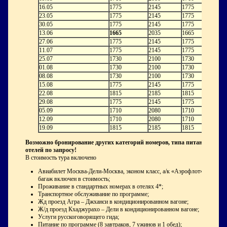
16.05
1775
2145
1775
23.05
1775
2145
1775
30.05
1775
2145
1775
13.06
1665
2035
1665
27.06
1775
2145
1775
11.07
1775
2145
1775
25.07
1730
2100
1730
01.08
1730
2100
1730
08.08
1730
2100
1730
15.08
1775
2145
1775
22.08
1815
2185
1815
29.08
1775
2145
1775
05.09
1710
2080
1710
12.09
1710
2080
1710
19.09
1815
2185
1815
Возможно бронирование других категорий номеров, типа питания и
отелей по запросу!
В стоимость тура включено
Авиабилет Москва-Дели-Москва, эконом класс, а/к «Аэрофлот»,
багаж включен в стоимость;
Проживание в стандартных номерах в отелях 4*;
Транспортное обслуживание по программе;
Жд проезд Агра – Джханси в кондиционированном вагоне;
Ж/д проезд Кхаджурахо – Дели в кондиционированном вагоне;
Услуги русскоговорящего гида;
Питание по программе (8 завтраков, 7 ужинов и 1 обед);