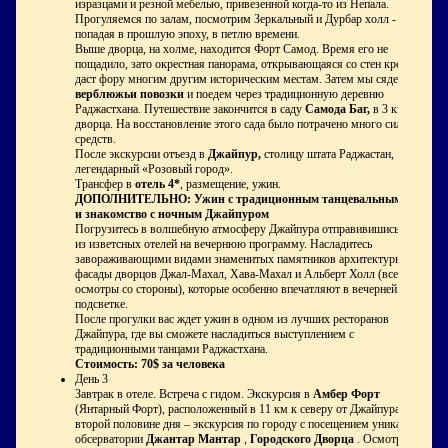
изразцами и резной мебелью, привезенной когда-то из Непала.
Прогуляемся по залам, посмотрим Зеркальный и Дурбар холл -
попадая в прошлую эпоху, в петлю времени.
Выше дворца, на холме, находится Форт Самод. Время его не
пощадило, зато окрестная панорама, открывающаяся со стен крепости,
даст фору многим другим историческим местам. Затем мы сядем на
верблюжьи повозки
и поедем через традиционную деревню
Раджастханa. Путешествие закончится в саду
Самода Баг,
в 3 км от
дворца. На восстановление этого сада было потрачено много сил и
средств.
После экскурсии отъезд в
Джайпур,
столицу штата Раджастан,
легендарный «Розовый город».
Трансфер в
отель 4*
, размещение, ужин.
ДОПОЛНИТЕЛЬНО: Ужин с традиционным танцевальным шоу
и знакомство с ночным Джайпуром
Погрузитесь в волшебную атмосферу Джайпура отправивишись в один
из изветсных отелей на вечернюю программу. Насладитесь
завораживающими видами знаменитых памятников архитектуры -
фасады дворцов Джал-Махал, Хава-Махал и Альберт Холл (все
осмотры со стороны), которые особенно впечатляют в вечерней
подсветке.
После прогулки вас ждет ужин в одном из лучших ресторанов
Джайпура, где вы сможете насладиться выступлением с
традиционными танцами Раджастхана.
Стоимость:
70$ за человека
День 3
Завтрак в отеле. Встреча с гидом. Экскурсия в
Амбер Форт
(Янтарный Форт), расположенный в 11 км к северу от Джайпура. Во
второй половине дня – экскурсия по городу с посещением уникальной
обсерватории
Джантар Мантар
,
Городского Дворца
. Осмотр с