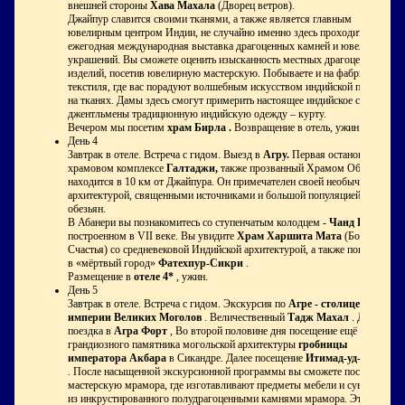
внешней стороны
Хава Махала
(Дворец ветров).
Джайпур славится своими тканями, а также является главным
ювелирным центром Индии, не случайно именно здесь проходит
ежегодная международная выставка драгоценных камней и ювелирных
украшений. Вы сможете оценить изысканность местных драгоценных
изделий, посетив ювелирную мастерскую. Побываете и на фабрике
текстиля, где вас порадуют волшебным искусством индийской печати
на тканях. Дамы здесь смогут примерить настоящее индийское сари, а
джентльмены традиционную индийскую одежду – курту.
Вечером мы посетим
храм Бирла .
Возвращение в отель, ужин.
День 4
Завтрак в отеле. Встреча с гидом. Выезд в
Агру.
Первая остановка в
храмовом комплексе
Галтаджи
,
также прозванный Храмом Обезьян,
находится в 10 км от Джайпура. Он примечателен своей необычной
архитектурой, священными источниками и большой популяцией
обезьян.
В Абанери вы познакомитесь со ступенчатым колодцем -
Чанд Баори ,
построенном в VII веке. Вы увидите
Храм Харшита Мата
(Богини
Счастья) со средневековой Индийской архитектурой, а также попадете
в «мёртвый город»
Фатехпур-Сикри
.
Размещение в
отеле 4*
, ужин.
День 5
Завтрак в отеле. Встреча с гидом. Экскурсия по
Агре - столице
империи Великих Моголов
. Величественный
Тадж Махал
. Далее
поездка в
Агра Форт
, Во второй половине дня посещение ещё одного
грандиозного памятника могольской архитектуры
гробницы
императора Акбара
в Сикандре. Далее посещение
Итимад-уд-Даулы
. После насыщенной экскурсионной программы вы сможете посетить
мастерскую мрамора, где изготавливают предметы мебели и сувениры
из инкрустированного полудрагоценными камнями мрамора. Это