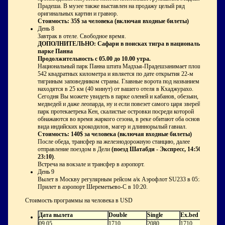
Прадеша. В музее также выставлен на продажу целый ряд
оригинальных картин и гравюр.
Стоимость: 35$ за человека (включая входные билеты)
День 8
Завтрак в отеле. Свободное время.
ДОПОЛНИТЕЛЬНО: Сафари в поисках тигра в национальном
парке Панна
Продолжительность с 05.00 до 10.00 утра.
Национальный парк Панна штата Мадхья-Прадешзанимает площадь
542 квадратных километра и является по дате открытия 22-м
тигриным заповедником страны. Главные ворота под названием Мадла
находятся в 25 км (40 минут) от вашего отеля в Кхаджурахо.
Сегодня Вы можете увидеть в парке оленей и кабанов, обезьян,
медведей и даже леопарда, ну и если повезет самого царя зверей. Через
парк протекаетрека Кен, скалистые островки посреди которой
обнажаются во время жаркого сезона, в реке обитают оба основных
вида индийских крокодилов, магер и длиннорылый гавиал.
Стоимость: 140$ за человека (включая входные билеты)
После обеда, трансфер на железнодорожную станцию, далее
отправление поездом в Дели
(поезд Шатабди - Экспресс, 14:50 -
23:10)
.
Встреча на вокзале и трансфер в аэропорт.
День 9
Вылет в Москву регулярным рейсом а/к Аэрофлот SU233 в 05:50.
Прилет в аэропорт Шереметьево-C в 10:20.
Стоимость программы на человека в USD
Дата вылета
Double
Single
Ex.bed
09.05
1710
2080
1710