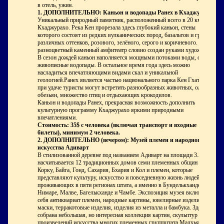
в отель, ужин.
1. ДОПОЛНИТЕЛЬНО: Каньон и водопады Ранех в Кхаджурахо
Уникальный природный памятник, расположенный всего в 20 км от
Кхаджурахо. Река Кен прорезала здесь глубокий каньон, стены
которого состоят из редких вулканических пород, базальтов и гранитов
различных оттенков, розового, зелёного, серого и коричневого. Этот
разноцветный каменный амфитеатр словно создан руками художника.
В сезон дождей каньон наполняется мощными потоками воды, образуя
живописные водопады. В остальное время года здесь можно
насладиться впечатляющими видами скал и уникальной
геологией.Ранех является частью национального парка Кен Гхати, где
при удаче туристы могут встретить разнообразных животных, оленей,
обезьян, множество птиц и отдыхающих крокодилов.
Каньон и водопады Ранех, прекрасная возможность дополнить
культурную программу Кхаджурахо яркими природными
впечатлениями.
Стоимость:
35$ с человека (включая транспорт и входные
билеты), минимум 2 человека.
2. ДОПОЛНИТЕЛЬНО (вечером): Музей племен и народного
искусства Адиварт
В стилизованной деревне под названием Адиварт на площади 3.5 акра,
насчитывается 12 традиционных домов семи племенных общин - Бхил,
Корку, Байга, Гонд, Сахария, Бхария и Кол и племен, которые
представляют культуру, искусство и повседневную жизнь людей,
проживающих в пяти регионах штата, а именно в Бунделькханде,
Нимаре, Малве, Багелькханде и Чамбе. Экспозиция музея включает в
себя антиквариат племен, народные картины, ювелирные изделия,
маски, терракотовые изделия, изделия из металла и бамбука. Здесь
собрана небольшая, но интересная коллекция картин, скульптур и
произведений искусства многих племенных группштата Мадхья