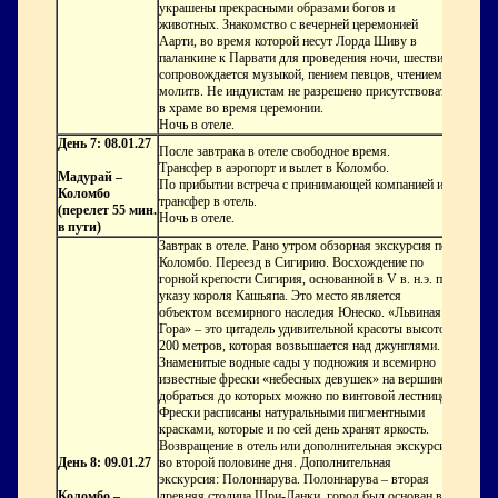
украшены прекрасными образами богов и
животных. Знакомство с вечерней церемонией
Аарти, во время которой несут Лорда Шиву в
паланкине к Парвати для проведения ночи, шествие
сопровождается музыкой, пением певцов, чтением
молитв.
Не индуистам не разрешено присутствовать
в храме во время церемонии.
Ночь в отеле.
День 7: 08.01.27
После завтрака в отеле свободное время.
Трансфер в аэропорт и вылет в Коломбо.
Мадурай –
По прибытии встреча с принимающей компанией и
Коломбо
трансфер в отель.
(перелет 55 мин.
Ночь в отеле.
в пути)
Завтрак в отеле. Рано утром обзорная экскурсия по
Коломбо. Переезд в Сигирию. Восхождение по
горной крепости Сигирия, основанной в V в. н.э. по
указу короля Кашьяпа. Это место является
объектом всемирного наследия Юнеско. «Львиная
Гора» – это цитадель удивительной красоты высотой
200 метров, которая возвышается над джунглями.
Знаменитые водные сады у подножия и всемирно
известные фрески «небесных девушек» на вершине,
добраться до которых можно по винтовой лестнице.
Фрески расписаны натуральными пигментными
красками, которые и по сей день хранят яркость.
Возвращение в отель или дополнительная экскурсия
День 8: 09.01.27
во второй половине дня. Дополнительная
экскурсия: Полоннарува. Полоннарува – вторая
Коломбо –
древняя столица Шри-Ланки, город был основан в