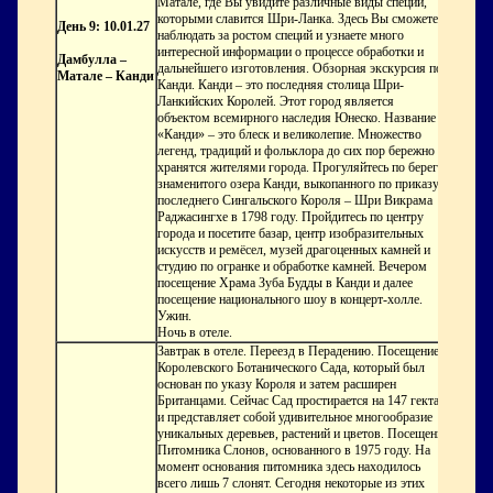
Матале, где Вы увидите различные виды специй,
которыми славится Шри-Ланка. Здесь Вы сможете
День 9: 10.01.27
наблюдать за ростом специй и узнаете много
интересной информации о процессе обработки и
Дамбулла –
дальнейшего изготовления. Обзорная экскурсия по
Матале – Канди
Канди. Канди – это последняя столица Шри-
Ланкийских Королей. Этот город является
объектом всемирного наследия Юнеско. Название
«Канди» – это блеск и великолепие. Множество
легенд, традиций и фольклора до сих пор бережно
хранятся жителями города. Прогуляйтесь по берегу
знаменитого озера Канди, выкопанного по приказу
последнего Сингальского Короля – Шри Викрама
Раджасингхе в 1798 году. Пройдитесь по центру
города и посетите базар, центр изобразительных
искусств и ремёсел, музей драгоценных камней и
студию по огранке и обработке камней. Вечером
посещение Храма Зуба Будды в Канди и далее
посещение национального шоу в концерт-холле.
Ужин.
Ночь в отеле.
Завтрак в отеле. Переезд в Перадению. Посещение
Королевского Ботанического Сада, который был
основан по указу Короля и затем расширен
Британцами. Сейчас Сад простирается на 147 гектар
и представляет собой удивительное многообразие
уникальных деревьев, растений и цветов. Посещение
Питомника Слонов, основанного в 1975 году. На
момент основания питомника здесь находилось
всего лишь 7 слонят. Сегодня некоторые из этих