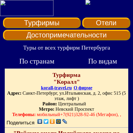
Турфирмы
Отели
Достопримечательности
Туры от всех турфирм Петербурга
По странам
По видам
Турфирма
"Коралл"
korall-travel.ru
О фирме
Адрес:
Санкт-Петербург, ул.Итальянская, д. 2, офис 515 (5
этаж, лифт )
Район:
Центральный
Метро:
Невский Проспект
Телефоны:
мобильный+7(921)328-92-46 (Мегафон), ,
Поделиться