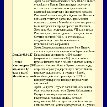
Храм Кайласанатха
посвящён богу Шиве и является
старейшим в Канчи. Он воплощает простоту и
естественность раннего стиля дравидийской
храмовой архитектуры и был построен королём
Раясимхой из южноиндийской династии Паллавов.
Он может считаться достойным приемником
остальных храмов в Махабалипураме, которые тоже
были построены в период правления Паллавов.
Этот храм был построен в конце VII в. н.э. и сын
Раясимхи достроил позднее его переднюю часть.
Остатки росписей VIII в. на стенах храма
свидетельствуют о всём великолепии
первоначального сооружения.
Храм Девараджасвами
посвящен Богу Вишну,
является одним из впечатляющих Храмов в Канчи.
День 2: 03.01.27
Красивейшая скульптура «1000 колонн»
(сохранилось только лишь 96) расположена в
Ченнаи –
церемониальном зале в память о свадьбе Вишну и
Канчипурам (68
Парвати. Каждые 40 лет в Храме сливают воду,
км, около 1,5
открывая огромную деревянную статую Вишну,
часа в пути) –
которому поклоняются в течение 48 дней.
Махабалипурам
Ближайшее действие произойдет в 2019г, к
которому приурочено проведение различных
фестивалей.
Храм Вайкунта Перумал
посвящен Богу Вишну,
был построен вскоре после Храма Кайласанатха.
Внутри монастыря вдоль внешней стены
расположены львиные столбы, которые
представляют 1-й этап архитектурной эволюции.
Главная святыня, условно разделенная на 3 уровня,