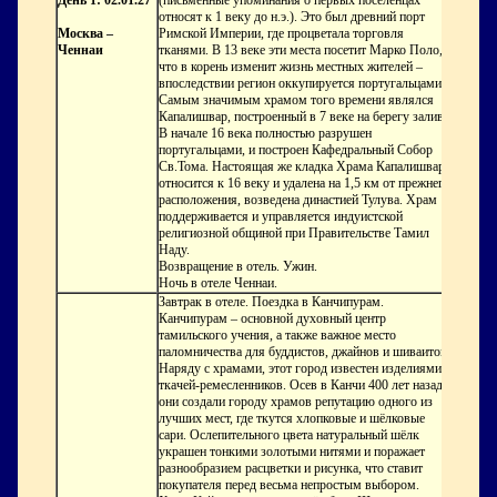
День 1: 02.01.27
(письменные упоминания о первых поселенцах
относят к 1 веку до н.э.). Это был древний порт
Москва –
Римской Империи, где процветала торговля
Ченнаи
тканями. В 13 веке эти места посетит Марко Поло,
что в корень изменит жизнь местных жителей –
впоследствии регион оккупируется португальцами.
Самым значимым храмом того времени являлся
Капалишвар
, построенный в 7 веке на берегу залива.
В начале 16 века полностью разрушен
португальцами, и построен Кафедральный Собор
Св.Тома. Настоящая же кладка Храма Капалишвар
относится к 16 веку и удалена на 1,5 км от прежнего
расположения, возведена династией Тулува. Храм
поддерживается и управляется индуистской
религиозной общиной при Правительстве Тамил
Наду.
Возвращение в отель. Ужин.
Ночь в отеле Ченнаи.
Завтрак в отеле. Поездка в Канчипурам.
Канчипурам
– основной духовный центр
тамильского учения, а также важное место
паломничества для буддистов, джайнов и шиваитов.
Наряду с храмами, этот город известен изделиями
ткачей-ремесленников. Осев в Канчи 400 лет назад,
они создали городу храмов репутацию одного из
лучших мест, где ткутся хлопковые и шёлковые
сари. Ослепительного цвета натуральный шёлк
украшен тонкими золотыми нитями и поражает
разнообразием расцветки и рисунка, что ставит
покупателя перед весьма непростым выбором.