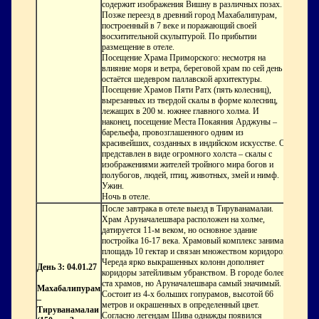
содержит изображения Вишну в различных позах.
Позже переезд в древний город Махабалипурам,
построенный в 7 веке и поражающий своей
восхитительной скульптурой. По прибытии
размещение в отеле.
Посещение Храма Приморского: несмотря на
влияние моря и ветра, береговой храм по сей день
остаётся шедевром паллавской архитектуры.
Посещение Храмов Пяти Ратх
(пять колесниц),
вырезанных из твердой скалы в форме колесниц,
лежащих в 200 м. южнее главного холма. И
наконец, посещение Места Покаяния Арджуны
–
барельефа, провозглашенного одним из
красивейших, созданных в индийском искусстве. Он
представлен в виде огромного холста – скалы с
изображениями жителей тройного мира богов и
полубогов, людей, птиц, животных, змей и нимф.
Ужин.
Ночь в отеле.
После завтрака в отеле выезд в Тируванамалаи.
Храм Аруначалешвара
расположен на холме,
датируется 11-м веком, но основное здание
постройка 16-17 века. Храмовый комплекс занимает
площадь 10 гектар и связан множеством коридоров.
Череда ярко выкрашенных колонн дополняет
День 3: 04.01.27
коридоры затейливым убранством. В городе более
ста храмов, но Аруначалешвара самый значимый.
Махабалипурам
Состоит из 4-х больших гопурамов, высотой 66
–
метров и окрашенных в определенный цвет.
Тируванамалаи
Согласно легендам Шива однажды появился