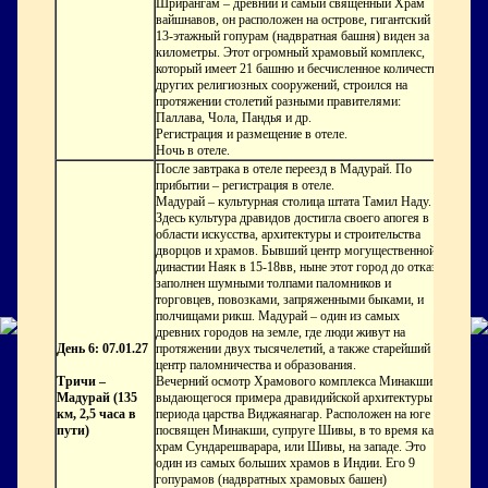
Шрирангам – древний и самый священный Храм
вайшнавов, он расположен на острове, гигантский
13-этажный гопурам (надвратная башня) виден за
километры. Этот огромный храмовый комплекс,
который имеет 21 башню и бесчисленное количество
других религиозных сооружений, строился на
протяжении столетий разными правителями:
Паллава, Чола, Пандья и др.
Регистрация и размещение в отеле.
Ночь в отеле.
После завтрака в отеле переезд в Мадурай. По
прибытии – регистрация в отеле.
Мадурай
– культурная столица штата Тамил Наду.
Здесь культура дравидов достигла своего апогея в
области искусства, архитектуры и строительства
дворцов и храмов. Бывший центр могущественной
династии Наяк в 15-18вв, ныне этот город до отказа
заполнен шумными толпами паломников и
торговцев, повозками, запряженными быками, и
полчищами рикш. Мадурай – один из самых
древних городов на земле, где люди живут на
День 6: 07.01.27
протяжении двух тысячелетий, а также старейший
центр паломничества и образования.
Тричи –
Вечерний осмотр
Храмового комплекса Минакши
–
Мадурай (135
выдающегося примера дравидийской архитектуры
км, 2,5 часа в
периода царства Виджаянагар. Расположен на юге и
пути)
посвящен Минакши, супруге Шивы, в то время как
храм Сундарешварара, или Шивы, на западе. Это
один из самых больших храмов в Индии. Его 9
гопурамов (надвратных храмовых башен)