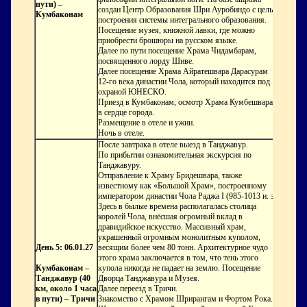
пути) –
создан Центр Образования Шри Ауробиндо с целью
Кумбаконам
построения системы интегрального образования.
Посещение музея, книжной лавки, где можно
приобрести брошюры на русском языке.
Далее по пути посещение
Храма
Чидамбарам
,
посвященного лорду Шиве.
Далее посещение
Храма
Айратешвара Дарасурам
12-го века династии Чола, который находится под
охраной ЮНЕСКО.
Приезд в Кумбаконам, осмотр
Храма
Кумбешварар
в сердце города.
Размещение в отеле и ужин.
Ночь в отеле.
После завтрака в отеле выезд в Танджавур.
По прибытии ознакомительная экскурсия по
Танджавуру.
Отправление к
Храму Бридешвара
, также
известному как «Большой Храм», построенному
императором династии Чола Раджа I (985-1013 н. э).
Здесь в былые времена располагалась столица
королей Чола, внёсшая огромный вклад в
дравидийское искусство. Массивный храм,
украшенный огромным монолитным куполом,
День 5: 06.01.27
весящим более чем 80 тонн. Архитектурное чудо
этого храма заключается в том, что тень этого
Кумбаконам –
купола никогда не падает на землю. Посещение
Танджавур (40
Дворца Танджавура и Музея.
км, около 1 часа
Далее переезд в Тричи.
в пути) – Тричи
Знакомство с
Храмом Шрирангам
и
Фортом Рока
.