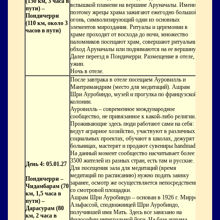
(150 км, 3 часа в
вспышкой пламени на вершине Аруначалы. Именно
пути) –
поэтому жрецы храма зажигают ежегодно большой
Пондичерри
огонь, символизирующий один из основных
(110 км, около 3
элементов мироздания. Ритуалы и церемонии в
часов в пути)
храме проходят от восхода до ночи, множество
паломников посещают храм, совершают ритуальный
обход Аруначалы или поднимаются на ее вершину.
Далее переезд в Пондичерри. Размещение в отеле,
ужин.
Ночь в отеле.
После завтрака в отеле посещаем Ауровилль и
Мантримандрим (место для медитаций). Ашрам
Шри Ауробиндо, музей и прогулка по французской
колонии.
Ауровилль
– современное международное
сообщество, не привязанное к какой-либо религии.
Проживающие здесь люди работают сами на себя:
ведут аграрное хозяйство, участвуют в различных
социальных проектах, обучают в школах, дежурят в
больницах, мастерят и продают сувениры handmade.
На данный момент сообщество насчитывает более
3500 жителей из разных стран, есть там и русские.
День 4: 05.01.27
Для посещения зала для медитаций (время
медитаций по расписанию) нужно подать заявку
Пондичерри –
заранее, осмотр же осуществляется непосредственно
Чидамбарам (70
со смотровой площадки.
км, 1,5 часа в
Ашрам Шри Ауробиндо
– основан в 1926 г. Миррой
пути) –
Альфассой, сподвижницей Шри Ауробиндо,
Дарасурам (80
получившей имя Мать. Здесь все завязано на
км, 2 часа в
философии интегральной йоги. На базе ашрама