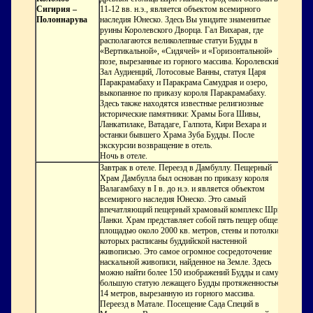
Сигирия –
11-12 вв. н.э., является объектом всемирного
Полоннарува
наследия Юнеско. Здесь Вы увидите знаменитые
руины Королевского Дворца. Гал Вихарая, где
располагаются великолепные статуи Будды в
«Вертикальной», «Сидячей» и «Горизонтальной»
позе, вырезанные из горного массива. Королевский
Зал Аудиенций, Лотосовые Ванны, статуя Царя
Паракрамабаху и Паракрама Самудрая и озеро,
выкопанное по приказу короля Паракрамабаху.
Здесь также находятся известные религиозные
исторические памятники: Храмы Бога Шивы,
Ланкатилаке, Ватадаге, Галпота, Кири Вехара и
останки бывшего Храма Зуба Будды. После
экскурсии возвращение в отель.
Ночь в отеле.
Завтрак в отеле. Переезд в Дамбуллу. Пещерный
Храм Дамбулла был основан по приказу короля
Валагамбаху в I в. до н.э. и является объектом
всемирного наследия Юнеско. Это самый
впечатляющий пещерный храмовый комплекс Шри-
Ланки. Храм представляет собой пять пещер общей
площадью около 2000 кв. метров, стены и потолки
которых расписаны буддийской настенной
живописью. Это самое огромное сосредоточение
наскальной живописи, найденное на Земле. Здесь
можно найти более 150 изображений Будды и самую
большую статую лежащего Будды протяженностью
14 метров, вырезанную из горного массива.
Переезд в Матале. Посещение Сада Специй в