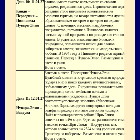
День 10: 11.01.27
слонов имеют счастье жить вместе со своими
внуками, родившимися здесь. Первоначально идея
Канди –
создания этого питомника основывалась на
Перадения –
развитии туризма, но вскоре питомник стал лучшим
Пиннавела –
образовательным центром и центром по охране
Нувара-Элия
слонов. С помощью местных и зарубежных
специалистов, питомник в Пиннавела является
частью научной программы по разведению слонов в
неволе. В условиях, максимально близких к
природным, повышаются шансы для слонов
собираться вместе, знакомиться и находить свою
любовь. В 1984 году в Пиннавела родился первый
слонёнок. Переезд в Нувара-Элию. Размещение в
отеле и ужин.
Ночь в отеле.
Завтрак в отеле. Посещение Нувара-Элии.
Целебный климат и потрясающе красивая природа
подарят мир и покой каждому путешественнику,
побывавшему здесь. Окруженная великолепными
водопадами, сочно-зелёными полями и
колониальными усадьбами, Нувара Элия
День 11: 12.01.27
соответствует своему названию «Маленькая
Англия». Здесь находятся популярные поля для
Нувара-Элия –
гольфа и проходят элитные скачки на лошадях.
Ваддува
Чайные плантации этого района Шри-Ланки
известны во всём мире. Здесь же расположена самая
высокая точка Шри-Ланки – Пидуруталагала,
которая возвышается на 2524 м над уровнем океана.
Трансфер на побережье. Размещение в отеле и ужин.
Ночь в отеле.