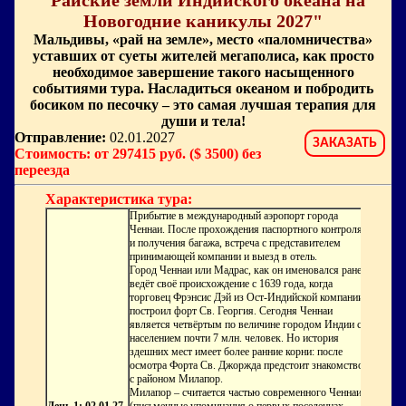
"Райские земли Индийского океана на
Новогодние каникулы 2027"
Мальдивы, «рай на земле», место «паломничества»
уставших от суеты жителей мегаполиса, как просто
необходимое завершение такого насыщенного
событиями тура. Насладиться океаном и побродить
босиком по песочку – это самая лучшая терапия для
души и тела!
Отправление:
02.01.2027
ЗАКАЗАТЬ
Стоимость: от 297415 руб. ($ 3500) без
переезда
Характеристика тура:
Прибытие в международный аэропорт города
Ченнаи. После прохождения паспортного контроля
и получения багажа, встреча с представителем
принимающей компании и выезд в отель.
Город Ченнаи
или
Мадрас
, как он именовался ранее,
ведёт своё происхождение с 1639 года, когда
торговец Фрэнсис Дэй из Ост-Индийской компании
построил форт Св. Георгия. Сегодня Ченнаи
является четвёртым по величине городом Индии с
населением почти 7 млн. человек. Но история
здешних мест имеет более ранние корни: после
осмотра
Форта Св. Джоржда
предстоит знакомство
с районом Милапор.
Милапор
– считается частью современного Ченнаи