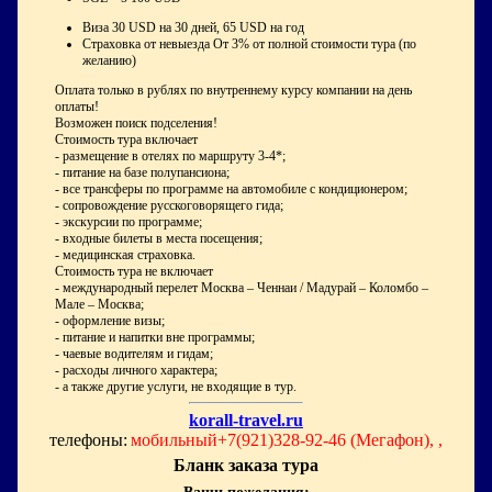
Виза 30 USD на 30 дней, 65 USD на год
Страховка от невыезда От 3% от полной стоимости тура (по
желанию)
Оплата только в рублях по внутреннему курсу компании на день
оплаты!
Возможен поиск подселения!
Стоимость тура включает
- размещение в отелях по маршруту 3-4*;
- питание на базе полупансиона;
- все трансферы по программе на автомобиле с кондиционером;
- cопровождение русскоговорящего гида;
- экскурсии по программе;
- входные билеты в места посещения;
- медицинская страховка.
Стоимость тура не включает
- международный перелет Москва – Ченнаи / Мадурай – Коломбо –
Мале – Москва;
- оформление визы;
- питание и напитки вне программы;
- чаевые водителям и гидам;
- расходы личного характера;
- а также другие услуги, не входящие в тур.
korall-travel.ru
телефоны:
мобильный+7(921)328-92-46 (Мегафон), ,
Бланк заказа тура