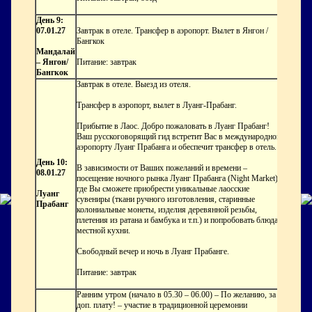
День 9:
07.01.27
Завтрак в отеле. Трансфер в аэропорт. Вылет в Янгон /
Бангкок
Мандалай
– Янгон/
Питание: завтрак
Бангкок
Завтрак в отеле. Выезд из отеля.
Трансфер в аэропорт, вылет в Луанг-Прабанг.
Прибытие в Лаос. Добро пожаловать в Луанг Прабанг!
Ваш русскоговорящий гид встретит Вас в международном
аэропорту Луанг Прабанга и обеспечит трансфер в отель.
День 10:
В зависимости от Ваших пожеланий и времени –
08.01.27
посещение ночного рынка Луанг Прабанга (Night Market),
где Вы сможете приобрести уникальные лаосские
Луанг
сувениры (ткани ручного изготовления, старинные
Прабанг
колониальные монеты, изделия деревянной резьбы,
плетения из ратана и бамбука и т.п.) и попробовать блюда
местной кухни.
Свободный вечер и ночь в Луанг Прабанге.
Питание: завтрак
Ранним утром (начало в 05.30 – 06.00) – По желанию, за
доп. плату! – участие в традиционной церемонии