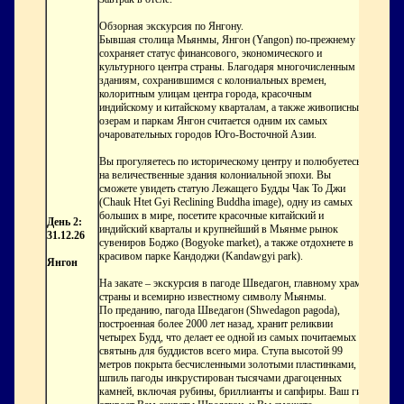
Обзорная экскурсия по Янгону.
Бывшая столица Мьянмы, Янгон (Yangon) по-прежнему
сохраняет статус финансового, экономического и
культурного центра страны. Благодаря многочисленным
зданиям, сохранившимся с колониальных времен,
колоритным улицам центра города, красочным
индийскому и китайскому кварталам, а также живописным
озерам и паркам Янгон считается одним их самых
очаровательных городов Юго-Восточной Азии.
Вы прогуляетесь по историческому центру и полюбуетесь
на величественные здания колониальной эпохи. Вы
сможете увидеть статую Лежащего Будды Чак То Джи
(Chauk Htet Gyi Reclining Buddha image), одну из самых
больших в мире, посетите красочные китайский и
День 2:
индийский кварталы и крупнейший в Мьянме рынок
31.12.26
сувениров Боджо (Bogyoke market), а также отдохнете в
красивом парке Кандоджи (Kandawgyi park).
Янгон
На закате – экскурсия в пагоде Шведагон, главному храму
страны и всемирно известному символу Мьянмы.
По преданию, пагода Шведагон (Shwedagon pagoda),
построенная более 2000 лет назад, хранит реликвии
четырех Будд, что делает ее одной из самых почитаемых
святынь для буддистов всего мира. Ступа высотой 99
метров покрыта бесчисленными золотыми пластинками,
шпиль пагоды инкрустирован тысячами драгоценных
камней, включая рубины, бриллианты и сапфиры. Ваш гид