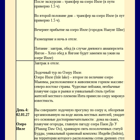
После экскурсии – трансфер на озеро Инле (в пути
примерно 1.5 ч).
Во второй половине дня – трансфер на озеро Инле (в пути
примерно 1.5 ч).
Вечернее прибытие на озеро Инле (городок Ньяунг Шве).
Размещение и ночь в отеле.
Питание : завтрак, обед (в случае дневного авиаперелета
Янгон – Хехо обед в Янгоне будет заменен на ужин на
озере Инле)
Завтрак в отеле.
Лодочный тур по Озеру Инле.
Озеро Инле (Inle lake) – второе по величине озеро
Мьянмы, расположенное в живописном горном массиве на
северо-востоке страны. Чудесные пейзажи, необычные
плавучие сады и рынки и уникальный стиль гребли
жителей местного племени Инта принесли озеру мировую
известность.
День 4:
Вы совершите лодочную прогулку по озеру и, обозревая
02.01.27
организованную на воде жизнь местных жителей, увидите
его основные достопримечательности : дома на сваях,
Озеро
плавучие огороды, главную пагоду озера Паон До У
Инле
(Phaung Daw Oo), хранящую пять позолоченных статуй
Будды, уникальный храмовый комплекс Индейн (Indein),
на территории которого расположены сотни древних ступ.