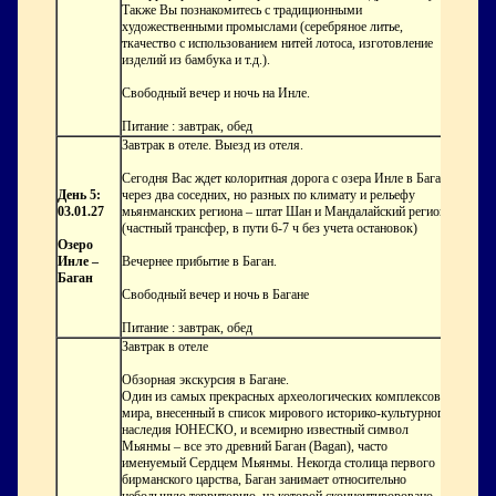
Также Вы познакомитесь с традиционными
художественными промыслами (серебряное литье,
ткачество с использованием нитей лотоса, изготовление
изделий из бамбука и т.д.).
Свободный вечер и ночь на Инле.
Питание : завтрак, обед
Завтрак в отеле. Выезд из отеля.
Сегодня Вас ждет колоритная дорога с озера Инле в Баган
День 5:
через два соседних, но разных по климату и рельефу
03.01.27
мьянманских региона – штат Шан и Мандалайский регион
(частный трансфер, в пути 6-7 ч без учета остановок)
Озеро
Инле –
Вечернее прибытие в Баган.
Баган
Свободный вечер и ночь в Багане
Питание : завтрак, обед
Завтрак в отеле
Обзорная экскурсия в Багане.
Один из самых прекрасных археологических комплексов
мира, внесенный в список мирового историко-культурного
наследия ЮНЕСКО, и всемирно известный символ
Мьянмы – все это древний Баган (Bagan), часто
именуемый Сердцем Мьянмы. Некогда столица первого
бирманского царства, Баган занимает относительно