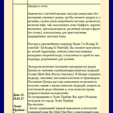
Завтрак в отеле.
Знакомство с местной жизнью лаоссцев немыслимо без
посещения утреннего рынка, где Вы сможете увидеть и, по
желанию, купить и/или попробовать местные деликатесы,
включая кофе, чай, высушенную кожу буффало, жареных
насекомых, пресмыкающихся, различные овощи и фрукты
(по сезону), используемые для приготовления
традиционных лаосских блюд.
Поездка к красивейшему водопаду Куанг Си (Kuang Xi
waterfall / Tat Kuang Si Waterfall). Вы сможете прогуляться
по лесной территории, любуясь многочисленными
каскадами лазоревой воды, и искупаться в одной из чаш
водопада, разрешенных для купания.
Экскурсия включает посещение находящегося рядом
Центра по спасению и реабилитации азиатских медведей
(Asiatic Black Bear Rescue Sanctuary). В Центре содержатся
медведи, спасенные лаосскими властями от браконьеров.
Посещение Центра даст вам уникальную возможность
получить знания о жизни азиатских медведей, увидеть их в
естественной среде обитания и, если позволит время,
поприсутствовать на кормлении.
День 12:
По возвращению в Луанг Прабанг Вас ждет Обзорная
10.01.27
экскурсия по городу Луанг Прабанг
Вы посетите :
Луанг
- богато украшенный лаковой живописью и позолотой
Прабанг –
старинный храм Ват Май (Wat Mai), единственный храм,