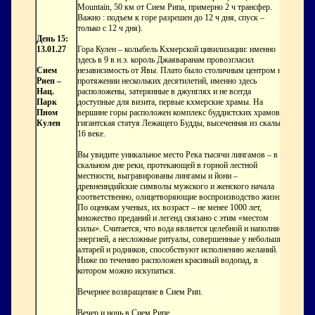
Mountain, 50 км от Сием Рипа, примерно 2 ч трансфер.
Важно : подъем к горе разрешен до 12 ч дня, спуск –
только с 12 ч дня).
День 15:
13.01.27
Гора Кулен – колыбель Кхмерской цивилизации: именно
здесь в 9 в н.э. король Джаяваранам провозгласил
Сием
независимость от Явы. Плато было столичным центром на
Риеп –
протяжении нескольких десятилетий, именно здесь
Нац.
расположены, затерянные в джунглях и не всегда
Парк
доступные для визита, первые кхмерские храмы. На
Пном
вершине горы расположен комплекс буддистских храмов и
Кулен
гигантская статуя Лежащего Будды, высеченная из скалы в
16 веке.
Вы увидите уникальное место Река тысячи лингамов – в
скальном дне реки, протекающей в горной лестной
местности, выгравированы лингамы и йони –
древнеиндийские символы мужского и женского начала
соответственно, олицетворяющие воспроизводство жизни.
По оценкам ученых, их возраст – не менее 1000 лет,
множество преданий и легенд связано с этим «местом
силы». Считается, что вода является целебной и наполняет
энергией, а несложные ритуалы, совершенные у небольших
алтарей и родников, способствуют исполнению желаний.
Ниже по течению расположен красивый водопад, в
котором можно искупаться.
Вечернее возвращение в Сием Рип.
Вечер и ночь в Сием Рипе.