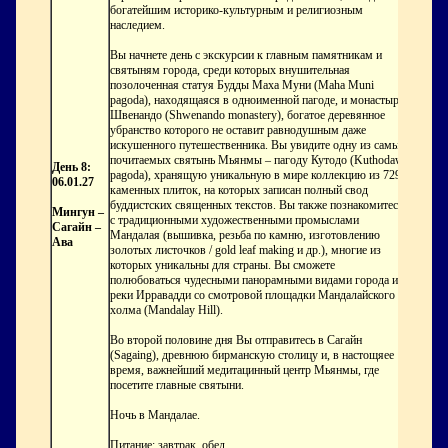
богатейшим историко-культурным и религиозным
наследием.
Вы начнете день с экскурсии к главным памятникам и
святыням города, среди которых внушительная
позолоченная статуя Будды Маха Муни (Maha Muni
pagoda), находящаяся в одноименной пагоде, и монастырь
Швенандо (Shwenando monastery), богатое деревянное
убранство которого не оставит равнодушным даже
искушенного путешественника. Вы увидите одну из самых
почитаемых святынь Мьянмы – пагоду Кутодо (Kuthodaw
День 8:
pagoda), хранящую уникальную в мире коллекцию из 729
06.01.27
каменных плиток, на которых записан полный свод
буддистских священных текстов. Вы также познакомитесь
Мингун –
с традиционными художественными промыслами
Сагайн –
Мандалая (вышивка, резьба по камню, изготовлению
Ава
золотых листочков / gold leaf making и др.), многие из
которых уникальны для страны. Вы сможете
полюбоваться чудесными панорамными видами города и
реки Ирравадди со смотровой площадки Мандалайского
холма (Mandalay Hill).
Во второй половине дня Вы отправитесь в Сагайн
(Sagaing), древнюю бирманскую столицу и, в настощяее
время, важнейший медитацинный центр Мьянмы, где
посетите главные святыни.
Ночь в Мандалае.
Питание: завтрак, обед