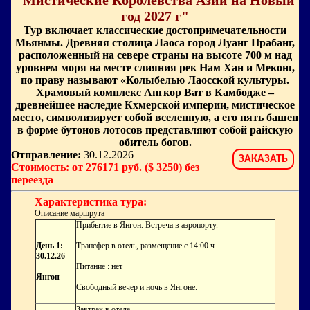
"Мистические Королевства Азии на Новый
год 2027 г"
Тур включает классические достопримечательности
Мьянмы. Древняя столица Лаоса город Луанг Прабанг,
расположенный на севере страны на высоте 700 м над
уровнем моря на месте слияния рек Нам Хан и Меконг,
по праву называют «Колыбелью Лаосской культуры.
Храмовый комплекс Ангкор Ват в Камбодже –
древнейшее наследие Кхмерской империи, мистическое
место, символизирует собой вселенную, а его пять башен
в форме бутонов лотосов представляют собой райскую
обитель богов.
Отправление:
30.12.2026
ЗАКАЗАТЬ
Стоимость: от 276171 руб. ($ 3250) без
переезда
Характеристика тура:
Описание маршрута
Прибытие в Янгон. Встреча в аэропорту.
День 1:
Трансфер в отель, размещение с 14:00 ч.
30.12.26
Питание : нет
Янгон
Свободный вечер и ночь в Янгоне.
Завтрак в отеле.