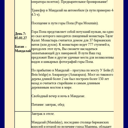
оператора полетов). Предварительное бронирование!
Трансфер в Мандалай на автомобиле (в пути примерно 4-
4.5 ч).
Посещение в пути горы Попа (Popa Mountain).
Гора Попа представляет собой потухший вулкан, на одной
День 7:
из скал которого находится священный монастырь Таунг
05.01.27
Калат. Монастырь считается домом для 37 бирманских
натов (или духов). К монастырю ведет 777 ступеней и,
Баган –
преодолев этот путь, Вы сможете насладиться
Мандалай
захватывающей дух панорамой. В пути Ваш гид
предложит Вам и другие удачные места для великолепных
видов и шикарных фотографий горы Попа.
По прибытию в Мандалай – прогулка по мосту У Бейн (U
Bein bridge) в Амарапуре (Amarapura). Мост из тикового
дерева длиной более 2 км был построен более 150 лет
назад и считается старейшим и самым длинным
деревянным мостом в мире.
Свободный вечер и ночь в Мандалае.
Питание: завтрак, обед
Завтрак в отеле.
Мандалай (Mandalay), последняя столица бирманских
королей и второй по величине город Мьянмы, обладает