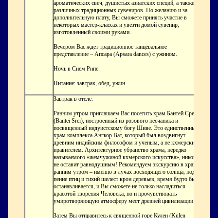
ароматических свеч, душистых азиатских специй, а также
различных традиционных сувениров. По желанию и за
дополнительную плату, Вы сможете принять участие в
некоторых мастер-классах и увезти домой сувенир,
изготовленный своими руками.
Вечером Вас ждет традиционное танцевальное
представление – Апсара (Apsara dances) с ужином.
Ночь в Сием Рипе.
Питание: завтрак, обед, ужин
Завтрак в отеле.
Ранним утром приглашаем Вас посетить храм Бантей Срей
(Bantei Srei), построенный из розового песчаника и
посвященный индуистскому богу Шиве. Это единственный
храм комплекса Ангкор Ват, который был воздвигнут
древним индийским философом и ученым, а не кхмерским
правителем. Архитектурное убранство храма, нередко
называемого «жемчужиной кхмерского искусства», никого
не оставит равнодушным! Рекомендуем экскурсию в храм
ранним утром – именно в лучах восходящего солнца, под
пение птиц и тихий шелест крон деревьев, время будто бы
останавливается, и Вы сможете не только насладиться
красотой творения Человека, но и прочувствовать
умиротворяющую атмосферу мест древней цивилизации.
Затем Вы отправитесь к священной горе Кулен (Kulen