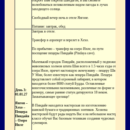
откроет Вам секреты Шведагон, и Вы сможете
полюбоваться великолепным видом пагоды в лучах
заходящего солнца.
Свободный вечер ночь в отеле Янгоне.
Питание: завтрак, обед
Завтрак в отеле.
Трансфер в аэропорт и перелет в Хехо.
По прибытию – трансфер на озеро Инле, по пути
посещение пещеры Пиндайя (Pindaya cave).
Маленький городок Пиндайя, расположенный у подножия
живописных холмов штата Шан всего в 1.5 часах езды от
озера Инле, прячет настоящую жемчужину – пещеру Шве
У Мин, более известную как пещера Пиндайя. Пещера
представляет собой огромный лабиринт, в котором
находятся более 8000 статуй Будды. Оставленные
многочисленными паломниками, различные по форме и
День 3:
размеру, самые ранние статуи датируются 18 веком.
01.01.27
Захватывающее зрелище!
Янгон –
В Пиндайе находится мастерская по изготовлению
Хехо –
шанской бумаги и традиционных зонтиков. Хозяева
Пещера
мастерской будут рады видеть Вас и на небольшом мастер-
Пиндайя
классе обучат Вас базовым техникам создания чудесных
– Озеро
сувениров.
Инле