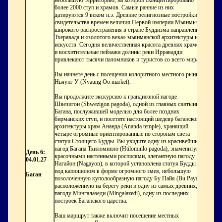
небольшую территорию, на которой сконцентироровано
более 2000 ступ и храмов. Самые ранние из них
датируются 9 веком н.э. Древние религиозные постройки –
свидетельства времен величия Первой империи Мьянмы,
широкого распространения в стране Буддизма направления
Тхеравада и «золотого века» мьянманской архитектуры и
искусств. Сегодня величественная красота древних храмов
и восхитительные пейзажи долины реки Ирравадди
привлекают тысячи паломников и туристов со всего мира.
Вы начнете день с посещения колоритного местного рынка
Ньяунг У (Nyaung Oo market).
Вы продолжите экскурсию к грандиозной пагоде
Швезигон (Shwezigon pagoda), одной из главных святынь
Багана, послужившей моделью для более поздних
бирманских ступ, и посетите настоящий шедевр баганской
архитектуры храм Ананда (Ananda temple), хранящий
четыре огромные ориентированные по сторонам света
статуи Cтоящего Будды. Вы увидите одну из красивейших
пагод Багана Тхиломинло (Htilominlo pagoda), знаменитую
День 6:
красочными настенными росписями, элегантную пагоду
04.01.27
Нагайон (Nagayon), в которой установлена статуя Будды
под капюшоном в форме огромного змея, небольшую
Баган
позолоченную куполообразную пагоду Бу Пайя (Bu Paya),
расположенную на берегу реки и одну из самых древних, и
пагоду Мингалазеди (Mingalazedi), одну из последних
построек Баганского царства.
Ваш маршрут также включит посещение местных