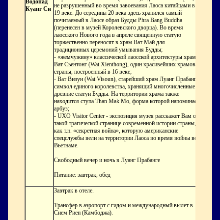
Водопад
не разрушенный во время завоевания Лаоса китайцами в
Куанг Си
19 веке. До середины 20 века здесь хранился самый
почитаемый в Лаосе образ Будды Phra Bang Buddha
(перенесен в музей Королевского дворца). Во время
лаосского Нового года в апреле священную статую
торжественно переносят в храм Ват Май для
традиционных церемоний умывания Будды;
- «жемчужину» классической лаосской архитектуры храм
Ват Сьентонг (Wat Xienthong), один красивейших храмов
страны, построенный в 16 веке;
- Ват Визун (Wat Visoun), старейший храм Луанг Прабанга,
символ единого королевства, хранящий многочисленные
древние статуи Будды. На территории храма также
находится ступа Than Mak Мо, форма которой напоминает
арбуз;
- UXO Visitor Center - экспозиция музея расскажет Вам о
такой трагической странице современной истории страны,
как т.н. «секретная война», которую американские
спецслужбы вели на территории Лаоса во время войны во
Вьетнаме.
Свободный вечер и ночь в Луанг Прабанге
Питание: завтрак, обед
Завтрак в отеле.
Трансфер в аэропорт с гидом и международный вылет в
Сием Риеп (Камбоджа).