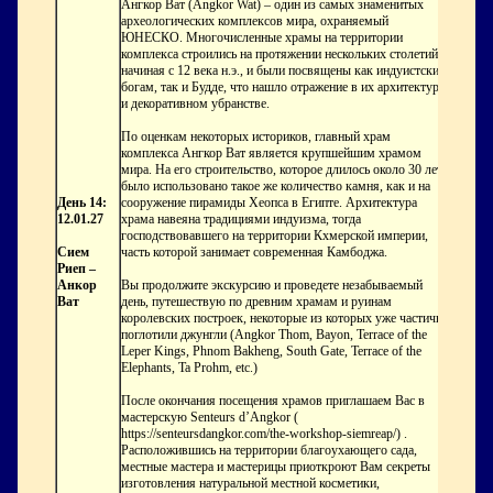
Ангкор Ват (Angkor Wat) – один из самых знаменитых
археологических комплексов мира, охраняемый
ЮНЕСКО. Многочисленные храмы на территории
комплекса строились на протяжении нескольких столетий,
начиная с 12 века н.э., и были посвящены как индуистским
богам, так и Будде, что нашло отражение в их архитектуре
и декоративном убранстве.
По оценкам некоторых историков, главный храм
комплекса Ангкор Ват является крупшейшим храмом
мира. На его строительство, которое длилось около 30 лет,
было использовано такое же количество камня, как и на
День 14:
сооружение пирамиды Хеопса в Египте. Архитектура
12.01.27
храма навеяна традициями индуизма, тогда
господствовавшего на территории Кхмерской империи,
Сием
часть которой занимает современная Камбоджа.
Риеп –
Анкор
Вы продолжите экскурсию и проведете незабываемый
Ват
день, путешествую по древним храмам и руинам
королевских построек, некоторые из которых уже частично
поглотили джунгли (Angkor Thom, Bayon, Terrace of the
Leper Kings, Phnom Bakheng, South Gate, Terrace of the
Elephants, Ta Prohm, etc.)
После окончания посещения храмов приглашаем Вас в
мастерскую Senteurs d’Angkor (
https://senteursdangkor.com/the-workshop-siemreap/) .
Расположившись на территории благоухающего сада,
местные мастера и мастерицы приоткроют Вам секреты
изготовления натуральной местной косметики,