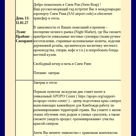
Добро пожаловать в Сием Рип (Siem Reap) !
Ваш русскоговорящий гид встретит Вас в международном
аэропорту Сием Рипа (SAI airport code) и обеспечит
День 13:
трансфер в отель.
11.01.27
В зависимости от Ваших пожеланий и времени –
Луанг
посещение ночного рынка (Night Market), где Вы сможете
Прабанг –
приобрести уникальные местные сувениры (ткани ручного
Сиемриеп
изготовления, старинные колониальные монеты, изделия
деревянной резьбы, органическую косметику местного
производства, специи, кофе и т.п.) и попробовать блюда
местной кухни.
Свободный вечер и ночь в Сием Рипе.
Питание: завтрак
Завтрак в отеле.
Первым пунктом экскурсии дня станет визит в
уникальный APOPO Center ( https://apopo.org/support-
us/apopo-visitor-center/ ) – центр подготовки крыс-саперов,
выполняющих важнейшую для Камбожди работу по
разминированию территорий страны. Вы узнаете о жизни и
этапах обучения этих редких и умных грызунов, а также
сможете увидеть процесс «разминирования» участка
крысой-сапером.
Затем Вы начнете знакомство с храмовым комплексом.