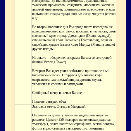
мастерских, где Вы познакомитесь с традиционным
ткаческим промыслом, созданием «песчаных» картин и
лаковой миниатюры, производством арахисового масла,
пальмового сахара, традиционных сигар чирутов (cheroot)
и др.
Во второй половине дня Вы продолжите исследование
археологического комплекса, посещая, в частности, самый
массивный храм города Дамаянджи (Dhammayangyi),
самый высокий храм Табьинью (Thatbyinnyu), один из
старейших храмов Багана храм Мануха (Manuha temple) и
другие пагоды.
На закате – обозрение панорамы Багана со смотровой
башни (Viewing Tower)
Вечером Вас ждет ужин, заботливо приготовленный
бирманской семьей. С террасы домашнего кафе
открывается магический вид на древние ступы,
украшенные свечами и лампадами.
Свободный вечер и ночь в Багане.
Питание: завтрак, обед
Завтрак в отеле. Отъезд в Мандалай.
Опционно за доплату: полет на воздушном шаре на
рассвете. Цена от 250 долларов на человека (включая
трансферы, полет, полетный сертификат, легкий завтрак;
фото и видео съемка в зависимости от компании –