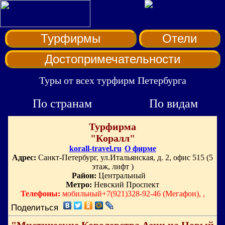
Турфирмы
Отели
Достопримечательности
Туры от всех турфирм Петербурга
По странам
По видам
Турфирма
"Коралл"
korall-travel.ru
О фирме
Адрес:
Санкт-Петербург, ул.Итальянская, д. 2, офис 515 (5
этаж, лифт )
Район:
Центральный
Метро:
Невский Проспект
Телефоны:
мобильный+7(921)328-92-46 (Мегафон), ,
Поделиться