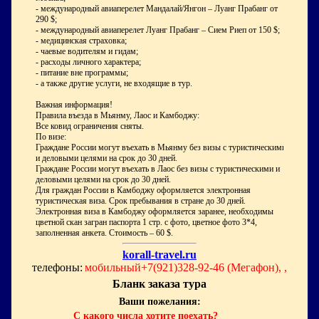
- международный авиаперелет Мандалай/Янгон – Луанг Прабанг от
290 $;
- международный авиаперелет Луанг Прабанг – Сием Риеп от 150 $;
- медицинская страховка;
- чаевые водителям и гидам;
- расходы личного характера;
- питание вне программы;
- а также другие услуги, не входящие в тур.
Важная информация!
Правила въезда в Мьянму, Лаос и Камбоджу:
Все ковид ограничения сняты.
По визе:
Граждане России могут въехать в Мьянму без визы с туристическими
и деловыми целями на срок до 30 дней.
Граждане России могут въехать в Лаос без визы с туристическими и
деловыми целями на срок до 30 дней.
Для граждан России в Камбоджу оформляется электронная
туристическая виза. Срок пребывания в стране до 30 дней.
Электронная виза в Камбоджу оформляется заранее, необходимы
цветной скан загран паспорта 1 стр. с фото, цветное фото 3*4,
заполненная анкета. Стоимость – 60 $.
korall-travel.ru
телефоны:
мобильный+7(921)328-92-46 (Мегафон), ,
Бланк заказа тура
Ваши пожелания:
С какого числа хотите поехать?