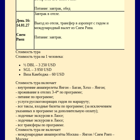
Питание: завтрак, обед
Завтрак в отеле.
День 16:
Выезд из отеля, трансфер в аэропорт с гидом и
14.01.27
международный вылет из Сием Рипа.
Сием
Питание: завтрак.
Риеп
Стоимость тура
Стоимость тура на 1 человека:
½ DBL – 3 250 USD
SGL – 3 950 USD
Виза Камбоджа – 60 USD
Стоимость тура включает
- внутренние авиаперелеты Янгон – Баган, Хехо – Янгон;
- проживание в отелях 3-4* по программе;
- питание по программе;
- услуги русскоговорящих гидов по маршруту;
- все таксы, входные билеты по программе; (за исключением
указанных в программе за дополнительную оплату);
- лодочные экскурсии в Лаосе;
- лодочные экскурсии в Лаосе;
- все трансферы по программе.
Стоимость тура не включает
- международные авиаперелёты Москва – Янгон / Сием Риеп –
Москва;