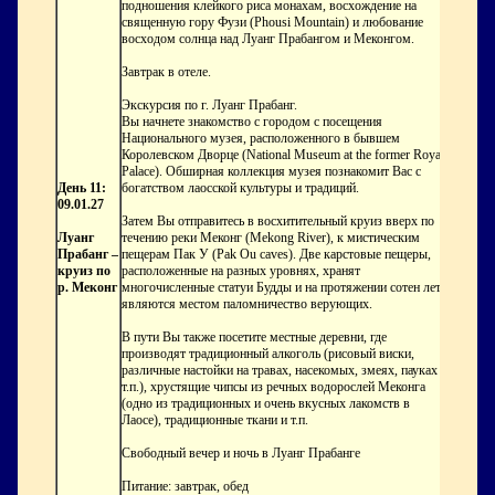
подношения клейкого риса монахам, восхождение на
священную гору Фузи (Phousi Mountain) и любование
восходом солнца над Луанг Прабангом и Меконгом.
Завтрак в отеле.
Экскурсия по г. Луанг Прабанг.
Вы начнете знакомство с городом с посещения
Национального музея, расположенного в бывшем
Королевском Дворце (National Museum at the former Royal
Palace). Обширная коллекция музея познакомит Вас с
День 11:
богатством лаосской культуры и традиций.
09.01.27
Затем Вы отправитесь в восхитительный круиз вверх по
Луанг
течению реки Меконг (Mekong River), к мистическим
Прабанг –
пещерам Пак У (Pak Ou caves). Две карстовые пещеры,
круиз по
расположенные на разных уровнях, хранят
р. Меконг
многочисленные статуи Будды и на протяжении сотен лет
являются местом паломничество верующих.
В пути Вы также посетите местные деревни, где
производят традиционный алкоголь (рисовый виски,
различные настойки на травах, насекомых, змеях, пауках и
т.п.), хрустящие чипсы из речных водорослей Меконга
(одно из традиционных и очень вкусных лакомств в
Лаосе), традиционные ткани и т.п.
Свободный вечер и ночь в Луанг Прабанге
Питание: завтрак, обед