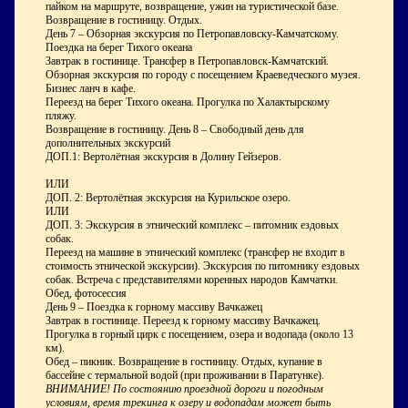
пайком на маршруте, возвращение, ужин на туристической базе.
Возвращение в гостиницу. Отдых.
День 7 – Обзорная экскурсия по Петропавловску-Камчатскому.
Поездка на берег Тихого океана
Завтрак в гостинице. Трансфер в Петропавловск-Камчатский.
Обзорная экскурсия по городу с посещением Краеведческого музея.
Бизнес ланч в кафе.
Переезд на берег Тихого океана. Прогулка по Халактырскому
пляжу.
Возвращение в гостиницу. День 8 – Свободный день для
дополнительных экскурсий
ДОП.1: Вертолётная экскурсия в Долину Гейзеров.
ИЛИ
ДОП. 2: Вертолётная экскурсия на Курильское озеро.
ИЛИ
ДОП. 3: Экскурсия в этнический комплекс – питомник ездовых
собак.
Переезд на машине в этнический комплекс (трансфер не входит в
стоимость этнической экскурсии). Экскурсия по питомнику ездовых
собак. Встреча с представителями коренных народов Камчатки.
Обед, фотосессия
День 9 – Поездка к горному массиву Вачкажец
Завтрак в гостинице. Переезд к горному массиву Вачкажец.
Прогулка в горный цирк с посещением, озера и водопада (около 13
км).
Обед – пикник. Возвращение в гостиницу. Отдых, купание в
бассейне с термальной водой (при проживании в Паратунке).
ВНИМАНИЕ! По состоянию проездной дороги и погодным
условиям, время трекинга к озеру и водопадам может быть