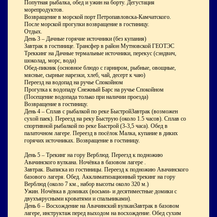
Попутная рыбалка, обед и ужин на борту. Дегустация
морепродуктов.
Возвращение в морской порт Петропавловска-Камчатского.
После морской прогулки возвращение в гостиницу.
Отдых.
День 3 – Дачные горячие источники (без купания)
Завтрак в гостинице. Трансфер в район Мутновской ГЕОТЭС
Треккинг на Дачные термальные источники, перекус (сэндвич,
шоколад, морс, вода)
Обед-пикник (основное блюдо с гарниром, рыбные, овощные,
мясные, сырные нарезки, хлеб, чай, десерт к чаю)
Переезд на водопад на ручье Спокойном
Прогулка к водопаду Снежный Барс на ручье Спокойном
(Посещение водопада только при наличии проезда)
Возвращение в гостиницу.
День 4 – Сплав с рыбалкой по реке БыстройЗавтрак (возможен
сухой паек). Переезд на реку Быструю (около 1.5 часов). Сплав со
спортивной рыбалкой по реке Быстрой (3-3,5 часа). Обед в
палаточном лагере. Переезд в посёлок Малка, купание в диких
горячих источниках. Возвращение в гостиницу.
День 5 – Трекинг на гору Верблюд. Переезд к подножию
Авачинского вулкана. Ночёвка в базовом лагере .
Завтрак. Выписка из гостиницы. Переезд к подножию Авачинского
базового лагеря. Обед. Акклиматизационный трекинг на гору
Верблюд (около 7 км., набор высоты около 320 м.)
Ужин. Ночёвка в домиках (восьми- и десятиместные домики с
двухъярусными кроватями и спальниками).
День 6 – Восхождение на Авачинский вулканЗавтрак в базовом
лагере, инструктаж перед выходом на восхождение. Обед сухим