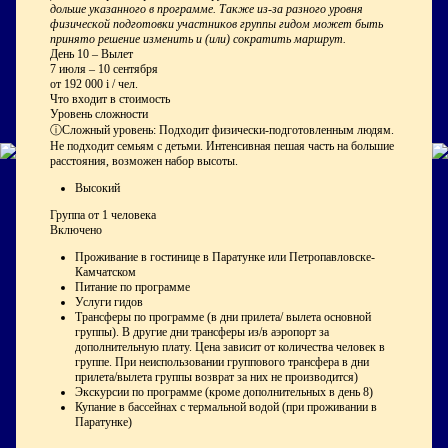
дольше указанного в программе. Также из-за разного уровня
физической подготовки участников группы гидом может быть
принято решение изменить и (или) сократить маршрут.
День 10 – Вылет
7 июля – 10 сентября
от
192 000
i
/ чел.
Что входит в стоимость
Уровень сложности
ⓘСложный уровень: Подходит физически-подготовленным людям.
Не подходит семьям с детьми. Интенсивная пешая часть на большие
расстояния, возможен набор высоты.
Высокий
Группа от 1 человека
Включено
Проживание в гостинице в Паратунке или Петропавловске-
Камчатском
Питание по программе
Услуги гидов
Трансферы по программе (в дни прилета/ вылета основной
группы). В другие дни трансферы из/в аэропорт за
дополнительную плату. Цена зависит от количества человек в
группе. При неиспользовании группового трансфера в дни
прилета/вылета группы возврат за них не производится)
Экскурсии по программе (кроме дополнительных в день 8)
Купание в бассейнах с термальной водой (при проживании в
Паратунке)