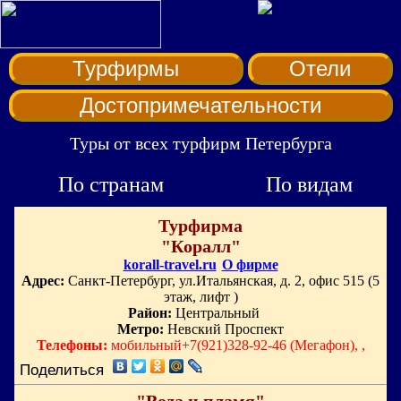
Турфирмы
Отели
Достопримечательности
Туры от всех турфирм Петербурга
По странам
По видам
Турфирма
"Коралл"
korall-travel.ru
О фирме
Адрес:
Санкт-Петербург, ул.Итальянская, д. 2, офис 515 (5
этаж, лифт )
Район:
Центральный
Метро:
Невский Проспект
Телефоны:
мобильный+7(921)328-92-46 (Мегафон), ,
Поделиться