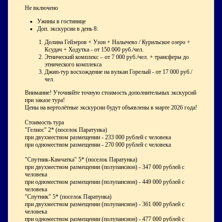
Не включено
Ужины в гостинице
Доп. экскурсии в день 8:
Долина Гейзеров + Узон + Налычево / Курильское озеро +
Ксудач + Ходутка - от 150 000 руб./чел.
Этнический комплекс – от 7 000 руб./чел. + трансферы до
этнического комплекса
Джип-тур восхождение на вулкан Горелый - от 17 000 руб./
чел.
Внимание! Уточняйте точную стоимость дополнительных экскурсий
при заказе тура!
Цены на вертолётные экскурсии будут объявлены в марте 2026 года!
Стоимость тура
"Гелиос" 2* (поселок Паратунка)
при двухместном размещении - 233 000 рублей с человека
при одноместном размещении - 270 000 рублей с человека
"Спутник-Камчатка" 5* (поселок Паратунка)
при двухместном размещении (полупансион) - 347 000 рублей с
человека
при одноместном размещении (полупансион) - 449 000 рублей с
человека
"Спутник" 5* (поселок Паратунка)
при двухместном размещении (полупансион) - 361 000 рублей с
человека
при одноместном размещении (полупансион) - 477 000 рублей с