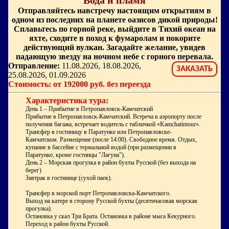
"Вода и пламя"
Отправляйтесь навстречу настоящим открытиям в
одном из последних на планете оазисов дикой природы!
Сплавьтесь по горной реке, выйдите в Тихий океан на
яхте, сходите в поход к фумаролам и покорите
действующий вулкан. Загадайте желание, увидев
падающую звезду на ночном небе с горного перевала.
Отправление:
11.08.2026, 18.08.2026,
ЗАКАЗАТЬ
25.08.2026, 01.09.2026
Стоимость: от 192000 руб. без переезда
Характеристика тура:
День 1 – Прибытие в Петропавловск-Камчатский
Прибытие в Петропавловск-Камчатский. Встреча в аэропорту после
получения багажа, встречает водитель с табличкой «Kamchatintour».
Трансфер в гостиницу в Паратунке или Петропавловске-
Камчатском. Размещение (после 14:00). Свободное время. Отдых,
купание в бассейне с термальной водой (при размещении в
Паратунке, кроме гостинцы "Лагуна").
День 2 – Морская прогулка в район бухты Русской (без выхода на
берег)
Завтрак в гостинице (сухой паек).
Трансфер в морской порт Петропавловска-Камчатского.
Выход на катере в сторону Русской бухты (десятичасовая морская
прогулка).
Остановка у скал Три Брата. Остановка в районе мыса Кекурного.
Переход в район бухты Русской.