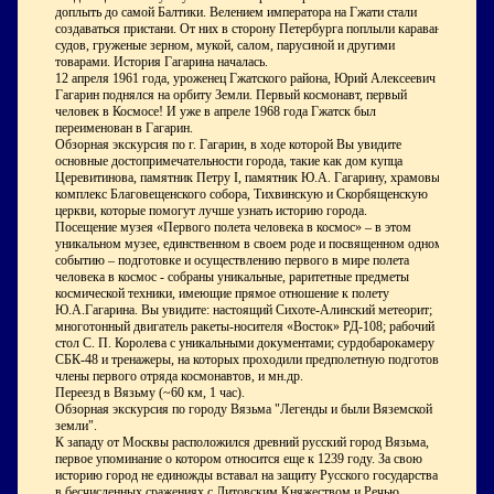
доплыть до самой Балтики. Велением императора на Гжати стали
создаваться пристани. От них в сторону Петербурга поплыли караваны
судов, груженые зерном, мукой, салом, парусиной и другими
товарами. История Гагарина началась.
12 апреля 1961 года, уроженец Гжатского района, Юрий Алексеевич
Гагарин поднялся на орбиту Земли. Первый космонавт, первый
человек в Космосе! И уже в апреле 1968 года Гжатск был
переименован в Гагарин.
Обзорная экскурсия по г. Гагарин, в ходе которой Вы увидите
основные достопримечательности города, такие как дом купца
Церевитинова, памятник Петру I, памятник Ю.А. Гагарину, храмовый
комплекс Благовещенского собора, Тихвинскую и Скорбященскую
церкви, которые помогут лучше узнать историю города.
Посещение музея «Первого полета человека в космос» – в этом
уникальном музее, единственном в своем роде и посвященном одному
событию – подготовке и осуществлению первого в мире полета
человека в космос - собраны уникальные, раритетные предметы
космической техники, имеющие прямое отношение к полету
Ю.А.Гагарина. Вы увидите: настоящий Сихоте-Алинский метеорит;
многотонный двигатель ракеты-носителя «Восток» РД-108; рабочий
стол С. П. Королева с уникальными документами; сурдобарокамеру
СБК-48 и тренажеры, на которых проходили предполетную подготовку
члены первого отряда космонавтов, и мн.др.
Переезд в Вязьму (~60 км, 1 час).
Обзорная экскурсия по городу Вязьма "Легенды и были Вяземской
земли".
К западу от Москвы расположился древний русский город Вязьма,
первое упоминание о котором относится еще к 1239 году. За свою
историю город не единожды вставал на защиту Русского государства: и
в бесчисленных сражениях с Литовским Княжеством и Речью