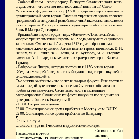
- Соборный холм – сердце города. В силуэте Смоленска холм легко
угадывается – его венчает величественный пятиглавый Свято-
Успенский кафедральный собор (XVIII в.), архитектурная доминанта
приднепровской части города. Главным украшением храма является
грандиозный пятиярусный резной золоченый иконостас, выполненный
в стиле барокко. В соборе хранится чудотворный образ Смоленской
Божьей Матери Одигитрии.
- Красивейшие парки города - парк «Блонье», «Лопатинский сад»,
которые хранят памятники героям 1812 года, монумент «Героическим
защитникам Смоленска 4-5 августа 1812 года» с бронзовыми
наполеоновскими пушками, Аллею памяти героев, памятники: В. И.
Ленину, М. И. Глинке, Ф. С. Коню, М. И. Кутузову, М. А. Егорову,
памятник А. Т. Твардовскому и его литературному герою Василию
Теркину.
- Набережная Днепра, которую построили к 1150-летию города.
Обед с дегустацией блюд смоленской кухни, а на десерт – вкуснейшие
смоленские конфеКты!
Смоленские конфекты – это залитые сахаром фрукты. Еще двести лет
назад каждый путешественник, посещая Смоленск, обязательно
пробовал это лакомство. Свою известность и дальнейшее
распространение Смоленские конфекты получили после одного из
приездов в Смоленск Екатерины II.
~16:00. Отправление домой.
23:00. Ориентировочное время прибытия в Москву: ст.м. ВДНХ
02:00. Ориентировочное время прибытия во Владимир.
Стоимость тура
Стоимость тура на 1 человека в двухместном номере:
Стоимость на базе
Размещение в отелях:
питания
"Стандарт-отель", г.Смоленск (или иной по