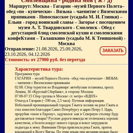
"Смоленщина - родина моя ( ж / д)"
Маршрут: Москва - Гагарин –музей Первого Полета–
обед «по - купечески» - Вязьма – чаепитие с Вяземскими
пряниками - Новоспасское (усадьба М. И. Глинки) –
Ельня - город воинской славы – Загорье с посещением
музея А. Т. Твардовского - Смоленск - Обед с
дегустацией блюд смоленской кухни и смоленскими
конфеКтами – Талашкино (усадьба М. К Тенишевой) -
Москва
Отправление:
21.08.2026, 25.09.2026,
ЗАКАЗАТЬ
23.10.2026, 04.12.2026
Стоимость: от 27900 руб. без переезда
Характеристика тура:
Программа тура
ГАГАРИН – музей Первого Полета– обед «по-купечески» - ВЯЗЬМА
– чаепитие с Вяземскими пряниками
02:00. Сбор туристов во Владимире: автобусная остановка, просп.
Ленина, 36 «Круглый Сбербанк», в сторону Москвы
07:00-07:15 Сбор группы в Москве: ст. метро «ВДНХ»
Отъезд в Гагарин (~190 км, 2,5 часа). Путевая информация.
Небольшой провинциальный городок Гжатск возник на реке Гжать и
стал известен благодаря Санкт-Петербургу и царю Петру I. Царь,
прорубив «окно в Европу», задумался: как в Северную столицу будут
доставляться товары? Русские дороги никогда не отличались хорошим
качеством, а болота вокруг нового города и вовсе затрудняли
подъезды к нему. Внимание Петра привлекла река Гжать, приток
впадающей в Волгу Ваузы. По этим рекам при желании можно было