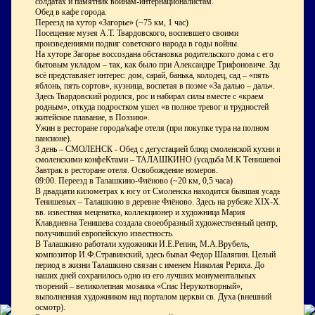
солдатах и памятник воинам-интернационалистам.
Обед в кафе города.
Переезд на хутор «Загорье» (~75 км, 1 час)
Посещение музея А.Т. Твардовского, воспевшего своими
произведениями подвиг советского народа в годы войны.
На хуторе Загорье воссоздана обстановка родительского дома с его
бытовым укладом – так, как было при Александре Трифоновиче. Здесь
всё представляет интерес: дом, сарай, банька, колодец, сад – «пять
яблонь, пять сортов», кузница, воспетая в поэме «За далью – даль».
Здесь Твардовский родился, рос и набирал силы вместе с «краем
родным», откуда подростком ушел «в полное тревог и трудностей
житейское плавание, в Поэзию».
Ужин в ресторане города/кафе отеля (при покупке тура на полном
пансионе).
3 день – СМОЛЕНСК - Обед с дегустацией блюд смоленской кухни и
смоленскими конфеКтами – ТАЛАШКИНО (усадьба М.К Тенишевой)
Завтрак в ресторане отеля. Освобождение номеров.
09:00. Переезд в Талашкино-Флёново (~20 км, 0,5 часа)
В двадцати километрах к югу от Смоленска находится бывшая усадьба
Тенишевых – Талашкино в деревне Флёново. Здесь на рубеже XIX-XX
вв. известная меценатка, коллекционер и художница Мария
Клавдиевна Тенишева создала своеобразный художественный центр,
получивший европейскую известность.
В Талашкино работали художники И.Е.Репин, М.А.Врубель,
композитор И.Ф.Стравинский, здесь бывал Федор Шаляпин. Целый
период в жизни Талашкино связан с именем Николая Рериха. До
наших дней сохранилось одно из его лучших монументальных
творений – великолепная мозаика «Спас Нерукотворный»,
выполненная художником над порталом церкви св. Духа (внешний
осмотр).