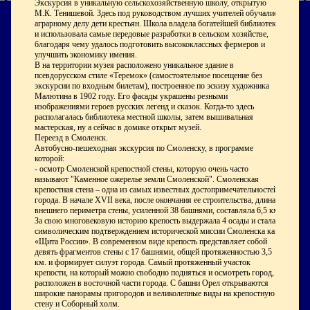
Экскурсия в уникальную сельскохозяйственную школу, открытую
М.К. Тенишевой. Здесь под руководством лучших учителей обучались
аграрному делу дети крестьян. Школа владела богатейшей библиотекой
и использовала самые передовые разработки в сельском хозяйстве,
благодаря чему удалось подготовить высококлассных фермеров и
улучшить экономику имения.
В на территории музея расположено уникальное здание в
псевдорусском стиле «Теремок» (самостоятельное посещение без
экскурсии по входным билетам), построенное по эскизу художника
Малютина в 1902 году. Его фасады украшены резными
изображениями героев русских легенд и сказок. Когда-то здесь
располагалась библиотека местной школы, затем вышивальная
мастерская, ну а сейчас в домике открыт музей.
Переезд в Смоленск.
Автобусно-пешеходная экскурсия по Смоленску, в программе
которой:
- осмотр Смоленской крепостной стены, которую очень часто
называют "Каменное ожерелье земли Смоленской". Смоленская
крепостная стена – одна из самых известных достопримечательностей
города. В начале XVII века, после окончания ее строительства, длина
внешнего периметра стены, усиленной 38 башнями, составляла 6,5 км.
За свою многовековую историю крепость выдержала 4 осады и стала
символическим подтверждением исторической миссии Смоленска как
«Щита России». В современном виде крепость представляет собой
девять фрагментов стены с 17 башнями, общей протяженностью 3,5
км. и формирует силуэт города. Самый протяженный участок
крепости, на который можно свободно подняться и осмотреть город,
расположен в восточной части города. С башни Орел открываются
широкие панорамы пригородов и великолепные виды на крепостную
стену и Соборный холм.