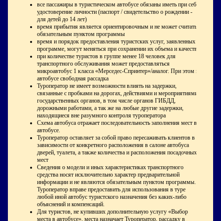
все пассажиры в туристическом автобусе обязаны иметь при себе
удостоверение личности (паспорт / свидетельство о рождении -
для детей до 14 лет)
время прибытия является ориентировочным и не может считаться
обязательным пунктом программы
время и порядок предоставления туристских услуг, заявленных в
программе, могут меняться при сохранении их объема и качества
при количестве туристов в группе менее 18 человек для
транспортного обслуживания может предоставляться
микроавтобус 1 класса «Мерседес-Спринтер»/аналог. При этом в
автобусе свободная рассадка
Туроператор не имеет возможности влиять на задержки,
связанные с пробками на дорогах, действиями и мероприятиями
государственных органов, в том числе органов ГИБДД,
дорожными работами, а так же на любые другие задержки,
находящиеся вне разумного контроля туроператора
Схема автобуса отражает последовательность заполнения мест в
автобусе.
Туроператор оставляет за собой право пересаживать клиентов в
зависимости от конкретного расположения в салоне автобуса
дверей, туалета, а также количества и расположения посадочных
мест
Сведения о модели и иных характеристиках транспортного
средства носят исключительно характер предварительной
информации и не являются обязательным пунктом программы.
Туроператор вправе предоставить для использования в туре
любой иной автобус туристского назначения без каких-либо
объяснений и компенсаций.
Для туристов, не купивших дополнительную услугу «Выбор
места в автобусе», места назначает Туроператор, рассадку в