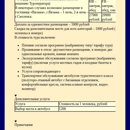
HB -
FB -
решению Туроператора)
завтрак,
завтрак,
В некоторых случаях возможно размещение в
обед
обед, ужин
гостинице «Вязьма», г.Вязьма – 1 ночь, 2-я ночь –
27900
29900
г.Смоленск.
рублей
рублей
Доплата за одноместное размещение – 5900 рублей
Скидка на дополнительном месте для всех категорий – 1000 рублей (3
человека в номере)
В стоимость тура включено
Питание согласно программе (выбранному типу/ тарифу тура)
Проживание в отеле: двухместное размещение, в номерах две
односпальные кровати, ванная комната
Экскурсионное обслуживание согласно программе (выбранному
тарифу) (включая услуги местных гидов и входные билеты в
музеи)
Услуги сопровождающего
Транспортное обслуживание автобусом туристического класса
(полуторо-этажный автобус с багажным отделением,
комфортабельные кресла, система климат-контроля, видео-
монитор)
Дополнительные услуги
Услуга
Стоимость на 1 человека, рублей
Выбор места в автобусе
1200
Примечания