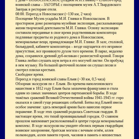
2 день – НОВОСПАССКОЕ (усадьба М.И.Глинки) – ЕЛЬНЯ-город
воинской славы – ЗАГОРЬЕ с посещением музея А.Т.Твардовского
Завтрак в ресторане отеля.
08:00. Переезд в Новоспасское (~130 км, 2 часа)
Посещение Музея-усадьбы М.И. Глинки в Новоспасском. В
просторном доме размещена музейная экспозиция, рассказывающая о
жизни творческой деятельности М.И. Глинки. Основу экспозиции
составили переданные в свое время родственникам композитора
подлинные предметы из родового дома в Новоспасском,
мемориальные вещи, принадлежащие М.И. Глинке. В зале, столовой,
бильярдной, кабинете композитора – везде ощущается его незримое
присутствие, все проникнуто духом того времени. В парке, недалеко от
дома, сохранился древний дуб-великан с развесистой кроной. Говорят,
Глинка любил слушать шум ветра в его могучей листве. Он пробуждал
в нем музыку. На большой цветочной поляне он слушал песни и
смотрел пляски крестьян.
Свободное время.
Переезд в город воинской славы Ельня (~30 км, 0,5 часа)
Обзорная экскурсия по г. Ельня. Во времена наполеоновского
нашествия в 1812 году Ельня была захвачена французами и стала
одним из самых значимых центров партизанской борьбы. В ходе
тяжёлых сражений Великой Отечественной войны 1941-1945 гг. город
оказался в самой гуще решающих событий. Битва под Ельней имела
особое значение: здесь немецкой армии было нанесено первое
поражение. В ходе этих сражений родилась Советская гвардия. В
настоящее время, это тихий провинциальный городок. О славном
прошлом напоминает расположенный в центре города мемориальный
комплекс. В ходе экскурсии вы увидите обелиск первым гвардейцам,
воинское захоронение, братская могила с вечным огнём, аллея
полководцев, аллея памяти героев, часовня в память о неизвестных