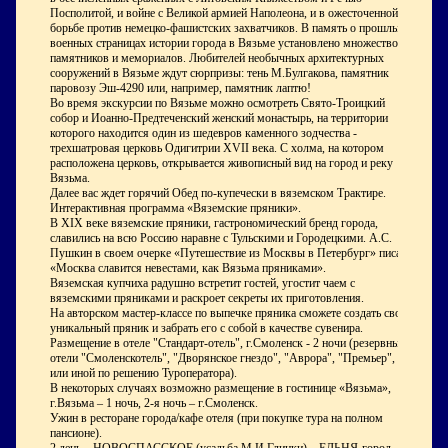
Посполитой, и войне с Великой армией Наполеона, и в ожесточенной
борьбе против немецко-фашистских захватчиков. В память о прошлых
военных страницах истории города в Вязьме установлено множество
памятников и мемориалов. Любителей необычных архитектурных
сооружений в Вязьме ждут сюрпризы: тень М.Булгакова, памятник
паровозу Эш-4290 или, например, памятник лаптю!
Во время экскурсии по Вязьме можно осмотреть Свято-Троицкий
собор и Иоанно-Предтеченский женский монастырь, на территории
которого находится один из шедевров каменного зодчества -
трехшатровая церковь Одигитрии XVII века. С холма, на котором
расположена церковь, открывается живописный вид на город и реку
Вязьма.
Далее вас ждет горячий Обед по-купечески в вяземском Трактире.
Интерактивная программа «Вяземские пряники».
В XIX веке вяземские пряники, гастрономический бренд города,
славились на всю Россию наравне с Тульскими и Городецкими. А.С.
Пушкин в своем очерке «Путешествие из Москвы в Петербург» писал:
«Москва славится невестами, как Вязьма пряниками».
Вяземская купчиха радушно встретит гостей, угостит чаем с
вяземскими пряниками и раскроет секреты их приготовления.
На авторском мастер-классе по выпечке пряника сможете создать свой
уникальный пряник и забрать его с собой в качестве сувенира.
Размещение в отеле "Стандарт-отель", г.Смоленск - 2 ночи (резервные
отели "Смоленскотель", "Дворянское гнездо", "Аврора", "Премьер",
или иной по решению Туроператора).
В некоторых случаях возможно размещение в гостинице «Вязьма»,
г.Вязьма – 1 ночь, 2-я ночь – г.Смоленск.
Ужин в ресторане города/кафе отеля (при покупке тура на полном
пансионе).