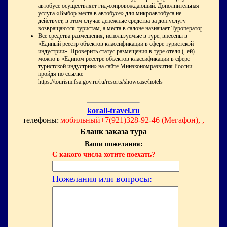
автобусе осуществляет гид-сопровождающий. Дополнительная
услуга «Выбор места в автобусе» для микроавтобуса не
действует, в этом случае денежные средства за доп.услугу
возвращаются туристам, а места в салоне назначает Туроператор
Все средства размещения, используемые в туре, внесены в
«Единый реестр объектов классификации в сфере туристской
индустрии». Проверить статус размещения в туре отеля (–ей)
можно в «Едином реестре объектов классификации в сфере
туристской индустрии» на сайте Минэкономразвития России
пройдя по ссылке
https://tourism.fsa.gov.ru/ru/resorts/showcase/hotels
korall-travel.ru
телефоны:
мобильный+7(921)328-92-46 (Мегафон), ,
Бланк заказа тура
Ваши пожелания:
С какого числа хотите поехать?
Пожелания или вопросы: