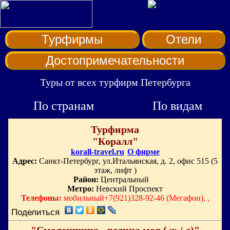
Турфирмы
Отели
Достопримечательности
Туры от всех турфирм Петербурга
По странам
По видам
Турфирма
"Коралл"
korall-travel.ru
О фирме
Адрес:
Санкт-Петербург, ул.Итальянская, д. 2, офис 515 (5
этаж, лифт )
Район:
Центральный
Метро:
Невский Проспект
Телефоны:
мобильный+7(921)328-92-46 (Мегафон), ,
Поделиться