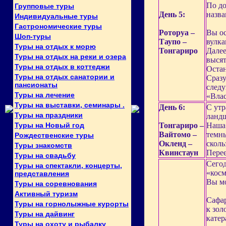
По до
Групповые туры
День 5:
назва
Индивидуальные туры
Гастрономические туры
Роторуа –
Вы ос
Шоп-туры
Таупо –
вулка
Туры на отдых к морю
Тонгариро
Далее
Туры на отдых на реки и озера
высят
Туры на отдых в коттеджи
Остан
Туры на отдых санатории и
Сразу
пансионаты
следу
Туры на лечение
«Влас
Туры на выставки, семинары .
День 6:
С утр
Туры на праздники
ландш
Туры на Новый год
Тонгариро –
Наша 
Вайтомо –
темны
Рождественские туры
Окленд –
сколь
Туры знакомств
Квинстаун
Перее
Туры на свадьбу
Сегод
Туры на спектакли, концерты,
«косм
представления
Вы мо
Туры на соревнования
Активный туризм
Сафар
Туры на горнолыжные курорты
к зол
Туры на дайвинг
катер
Туры на охоту и рыбалку