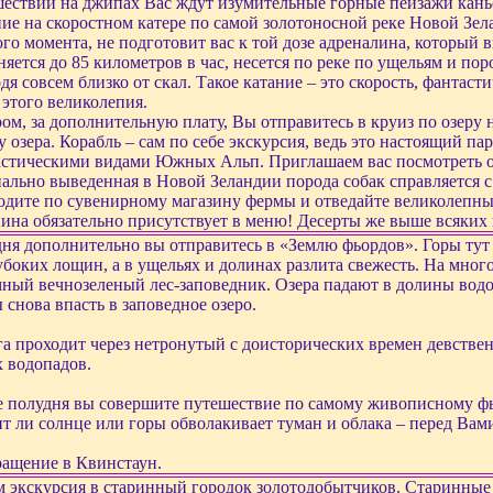
ествии на джипах Вас ждут изумительные горные пейзажи кань
ие на скоростном катере по самой золотоносной реке Новой Зел
ого момента, не подготовит вас к той дозе адреналина, который 
няется до 85 километров в час, несется по реке по ущельям и по
дя совсем близко от скал. Такое катание – это скорость, фантас
 этого великолепия.
ом, за дополнительную плату, Вы отправитесь в круиз по озер
у озера. Корабль – сам по себе экскурсия, ведь это настоящий па
стическими видами Южных Альп. Приглашаем вас посмотреть ов
ально выведенная в Новой Зеландии порода собак справляется с
дите по сувенирному магазину фермы и отведайте великолепны
ина обязательно присутствует в меню! Десерты же выше всяких 
ня дополнительно вы отправитесь в «Землю фьордов». Горы тут 
убоких лощин, а в ущельях и долинах разлита свежесть. На много
ный вечнозеленый лес-заповедник. Озера падают в долины водоп
 снова впасть в заповедное озеро.
а проходит через нетронутый с доисторических времен девствен
 водопадов.
 полудня вы совершите путешествие по самому живописному фь
т ли солнце или горы обволакивает туман и облака – перед Вам
ащение в Квинстаун.
 экскурсия в старинный городок золотодобытчиков. Старинные