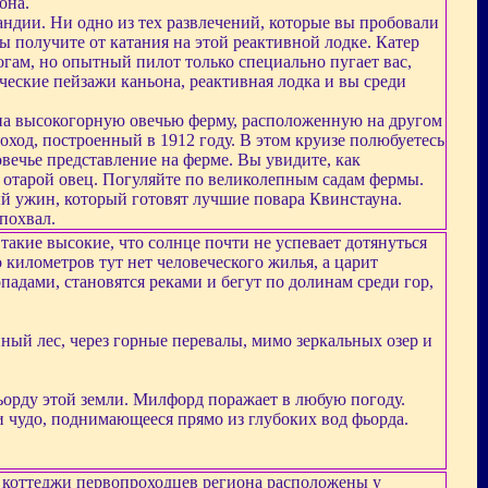
она.
андии. Ни одно из тех развлечений, которые вы пробовали
вы получите от катания на этой реактивной лодке. Катер
рогам, но опытный пилот только специально пугает вас,
тические пейзажи каньона, реактивная лодка и вы среди
у на высокогорную овечью ферму, расположенную на другом
роход, построенный в 1912 году. В этом круизе полюбуетесь
ечье представление на ферме. Вы увидите, как
 отарой овец. Погуляйте по великолепным садам фермы.
й ужин, который готовят лучшие повара Квинстауна.
похвал.
такие высокие, что солнце почти не успевает дотянуться
 километров тут нет человеческого жилья, а царит
адами, становятся реками и бегут по долинам среди гор,
ный лес, через горные перевалы, мимо зеркальных озер и
орду этой земли. Милфорд поражает в любую погоду.
и чудо, поднимающееся прямо из глубоких вод фьорда.
 коттеджи первопроходцев региона расположены у