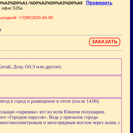
Проверить
%98%D0%A2%D0%A1-%D0%A2%D0%A3%D0%A0
, офис 525а
выходной: +7(981)820-46-80
ЗАКАЗАТЬ
итай, Доху, ОАЭ или другие).
езд в город и размещение в отеле (после 14:00).
я большая «парковка» яхт во всем Южном полушарии.
ют «Городом парусов». Ведь у причалов города
с многокилометровым и многорядным мостом через залив, с