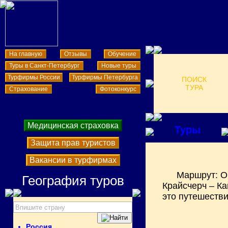
На главную
Отзывы
Обучение
Туры в Санкт-Петербург
Новые туры
Турфирмы России
Турфирмы Петербурга
ПОИСК
ТУРА
Страхование
Фотоконкурс
Медицинская страховка
Туры
Защита прав туристов
Вакансии в турфирмах
Маршрут: О
География туров
Крайсчерч – Ка
это путешеств
Россия