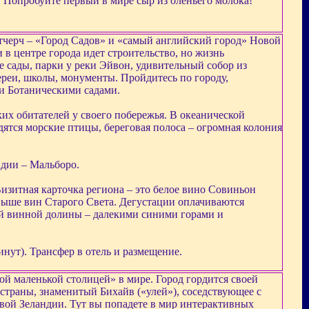
. Попробуйте первый в мире сыр из оленьего молока!
тчерч – «Город Садов» и «самый английский город» Новой
и в центре города идет строительство, но жизнь
 сады, парки у реки Эйвон, удивительный собор из
ереи, школы, монументы. Пройдитесь по городу,
и Ботаническими садами.
ких обитателей у своего побережья. В океанической
дятся морские птицы, береговая полоса – огромная колония
ндии – Мальборо.
изитная карточка региона – это белое вино Совиньон
выше вин Старого Света. Дегустации оплачиваются
ой винной долины – далекими синими горами и
инут). Трансфер в отель и размещение.
ой маленькой столицей» в мире. Город гордится своей
страны, знаменитый Бихайв («улей»), соседствующее с
овой Зеландии. Тут вы попадете в мир интерактивных