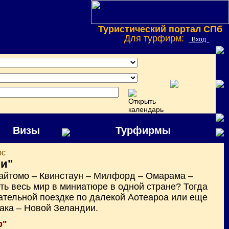
Туристический портал СПб
Для турфирм:
Вход
Визы
Турфирмы
юс
ви"
Вайтомо – Квинстаун – Милфорд – Омарама –
ть весь мир в миниатюре в одной стране? Тогда
ательной поездке по далекой Аотеароа или еще
лака – Новой Зеландии.
р"