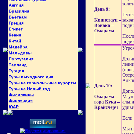
золот
Англия
День 9:
Бразилия
Путеш
Вьетнам
Квинстаун –
захва
Греция
Вонака –
подни
Египет
Омарама
Кения
После
Китай
подив
Мадейра
Утром
Мальдивы
Долин
Португалия
ледни
Таиланд
(прог
Турция
Озеро
Туры выходного дня
Альпы
Туры на горнолыжные курорты
День 10:
Туры на Новый год
Допол
Филиппины
Омарама –
Маун
Финляндия
гора Кука –
альпи
ЮАР
Крайсчерч
удиви
Если 
Мы пу