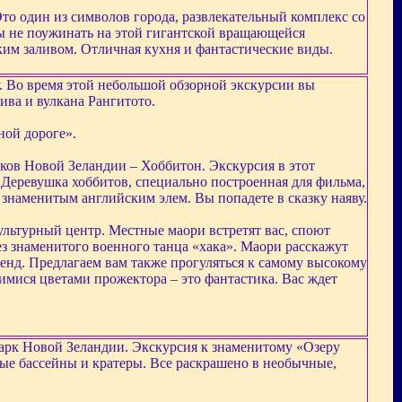
о один из символов города, развлекательный комплекс со
ы не поужинать на этой гигантской вращающейся
м заливом. Отличная кухня и фантастические виды.
у. Во время этой небольшой обзорной экскурсии вы
ива и вулкана Рангитото.
ной дороге».
ков Новой Зеландии – Хоббитон. Экскурсия в этот
 Деревушка хоббитов, специально построенная для фильма,
т знаменитым английским элем. Вы попадете в сказку наяву.
льтурный центр. Местные маори встретят вас, споют
ез знаменитого военного танца «хака». Маори расскажут
генд. Предлагаем вам также прогуляться к самому высокому
имися цветами прожектора – это фантастика. Вас ждет
парк Новой Зеландии. Экскурсия к знаменитому «Озеру
ные бассейны и кратеры. Все раскрашено в необычные,