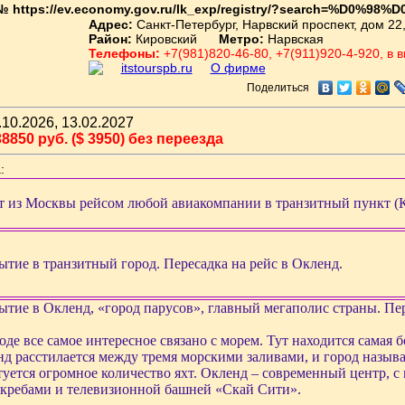
№ https://ev.economy.gov.ru/lk_exp/registry/?search=%D0
Адрес:
Санкт-Петербург, Нарвский проспект, дом 22
Район:
Кировский
Метро:
Нарвская
Телефоны:
+7(981)820-46-80, +7(911)920-4-920, в 
itstourspb.ru
О фирме
Поделиться
10.2026, 13.02.2027
8850 руб. ($ 3950) без переезда
:
 из Москвы рейсом любой авиакомпании в транзитный пункт (К
тие в транзитный город. Пересадка на рейс в Окленд.
тие в Окленд, «город парусов», главный мегаполис страны. Пере
оде все самое интересное связано с морем. Тут находится сама
д расстилается между тремя морскими заливами, и город называ
уется огромное количество яхт. Окленд – современный центр, 
кребами и телевизионной башней «Скай Сити».