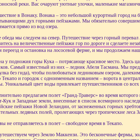
оносной реки. Вас очаруют уютные улочки, маленькие магазинч
ествие в Вонаку. Вонака – это небольшой курортный город на б
тывающими дух горными пейзажами. Мы обязательно совершим п
мается прямо из вод озера.
 обеда мы следуем на север. Путешествие через горный перевал
итесь на величественные пейзажи гор по дороге и сделаете нез
 переезд и остановка на лососевой ферме, и мы продолжаем наш
а у подножия горы Кука – потрясающе красивое место. Здесь ц
ков. Самый известный из них – ледник Абеля Тасмана. Мы пре
улка без гида), чтобы полюбоваться ледниковым озером, далеки
 Текапо и городок с одноименным названием – ворота в централ
. Уникальный цвет воды привлекает путешественников со всех 
нительно предлагаем полет «Гранд-Траверс» во время которого
т-Кук и Западные земли, внесенные в список всемирного насл
йские пейзажи Новой Зеландии, от заснеженных горных хребтов
тельных ледяных полей, пролегающих через тропические леса З
вы не отправляетесь в полет – свободное время в Текапо.
тешествуем через Землю Маккензи. Это бесконечные фермы, зол