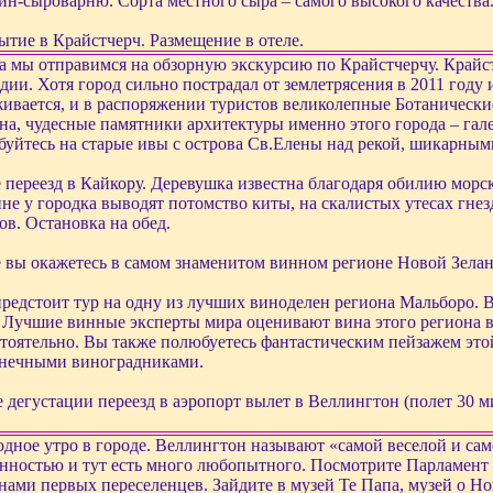
ин-сыроварню. Сорта местного сыра – самого высокого качества
тие в Крайстчерч. Размещение в отеле.
а мы отправимся на обзорную экскурсию по Крайстчерчу. Крайс
дии. Хотя город сильно пострадал от землетрясения в 2011 году 
ивается, и в распоряжении туристов великолепные Ботанические
на, чудесные памятники архитектуры именно этого города – гал
уйтесь на старые ивы с острова Св.Елены над рекой, шикарным
 переезд в Кайкору. Деревушка известна благодаря обилию морс
не у городка выводят потомство киты, на скалистых утесах гнез
ов. Остановка на обед.
 вы окажетесь в самом знаменитом винном регионе Новой Зела
редстоит тур на одну из лучших виноделен региона Мальборо. В
 Лучшие винные эксперты мира оценивают вина этого региона 
тоятельно. Вы также полюбуетесь фантастическим пейзажем эт
онечными виноградниками.
 дегустации переезд в аэропорт вылет в Веллингтон (полет 30 м
дное утро в городе. Веллингтон называют «самой веселой и сам
нностью и тут есть много любопытного. Посмотрите Парламент 
нами первых переселенцев. Зайдите в музей Те Папа, музей о Н