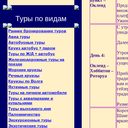
пункт –
Окленд
Предл
множе
платф
Туры по видам
Ужин
С утр
Раннее бронирование туров
увиди
Авиа туры
Автобусные туры
Далее
Круиз автобус + паром
Утром
Туры по Ж/Д + автобус
День 4:
живоп
Железнодорожные туры на
сущес
поезде
Окленд –
Морские круизы
Хоббитон –
Прибы
Речные круизы
Роторуа
тради
Круизы по Волге
вам и
Яхтенные туры
гейзе
Туры на личном автомобиле
трад
Туры с аквапарками и
купальнями
Разме
Туры выходного дня
Корот
Паломничество
Шампа
Экскурсионные туры
яркие
Экзотические туры