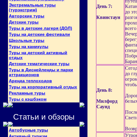
путеш
Экстремальные туры
День 7:
Катан
(турэкстрим)
до эт
Авторские туры
Квинстаун
разго
Детские туры
прохо
Туры в детские лагеря (ДОЛ)
всего
Вечер
Туры на детские фестивали
берег
Школьные туры
фанта
Туры на каникулы
специ
Туры на детский активный
Побро
отдых
Баран
Детские тематические туры
Сегод
Туры в Диснейленды и парки
до гл
аттракционов
огром
Аренда теплоходов
чтобы
Туры на корпоративный отдых
День 8:
Рекламные туры
Дорог
Туры с кэшбэком
Милфорд
белых
Саунд
После
Статьи и обзоры
Свети
Возвр
Автобусные туры
Утром
Активный туризм