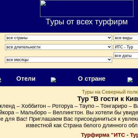
Туры от всех турфирм
Отели
О стране
Туры на Северный пол
Тур "В гости к Ки
кленд – Хоббитон – Роторуа – Таупо – Тонгариро – 
йкора – Мальборо – Веллингтон. Вы хотели бы увиде
ие для Вас! Приглашаем Вас присоединиться к увлек
известной как Страна белого длинного об
Турфирма "ИТС - Ту