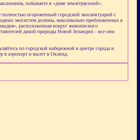
аклинания, побываете в «доме землетрясений».
е полностью огороженный городской экосанктуарий с
водных экосистем долины, максимально приближенных к
еландия», расположенная вокруг живописного
ставителей дикой природы Новой Зеландии – все они
уляйтесь по городской набережной в центре города и
р в аэропорт и вылет в Окленд.