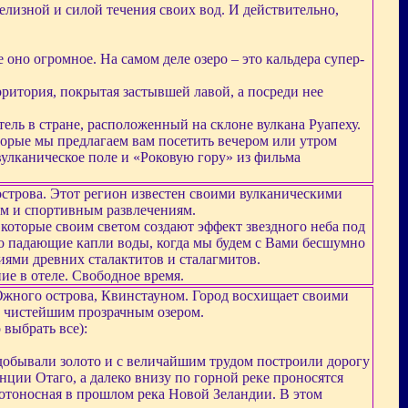
елизной и силой течения своих вод. И действительно,
 оно огромное. На самом деле озеро – это кальдера супер-
ритория, покрытая застывшей лавой, а посреди нее
ель в стране, расположенный на склоне вулкана Руапеху.
торые мы предлагаем вам посетить вечером или утром
вулканическое поле и «Роковую гору» из фильма
острова. Этот регион известен своими вулканическими
м и спортивным развлечениям.
оторые своим светом создают эффект звездного неба под
 падающие капли воды, когда мы будем с Вами бесшумно
иями древних сталактитов и сталагмитов.
ие в отеле. Свободное время.
Южного острова, Квинстауном. Город восхищает своими
 чистейшим прозрачным озером.
выбрать все):
 добывали золото и с величайшим трудом построили дорогу
ции Отаго, а далеко внизу по горной реке проносятся
олотоносная в прошлом река Новой Зеландии. В этом