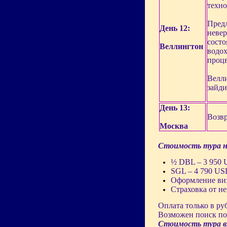
техно
Предл
День 12:
невер
состо
Веллингтон
водох
процв
Велли
зайди
День 13:
Возвр
Москва
Стоимость тура на
½ DBL – 3 950
SGL – 4 790 U
Оформление ви
Страховка от н
Оплата только в ру
Возможен поиск по
Стоимость тура 