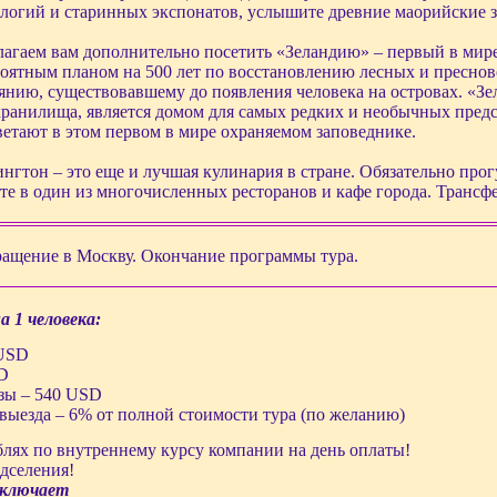
логий и старинных экспонатов, услышите древние маорийские з
агаем вам дополнительно посетить «Зеландию» – первый в мир
оятным планом на 500 лет по восстановлению лесных и пресно
янию, существовавшему до появления человека на островах. «З
ранилища, является домом для самых редких и необычных пред
етают в этом первом в мире охраняемом заповеднике.
нгтон – это еще и лучшая кулинария в стране. Обязательно прог
те в один из многочисленных ресторанов и кафе города. Трансфе
ащение в Москву. Окончание программы тура.
 1 человека:
 USD
SD
зы – 540 USD
евыезда – 6% от полной стоимости тура (по желанию)
блях по внутреннему курсу компании на день оплаты!
дселения!
включает