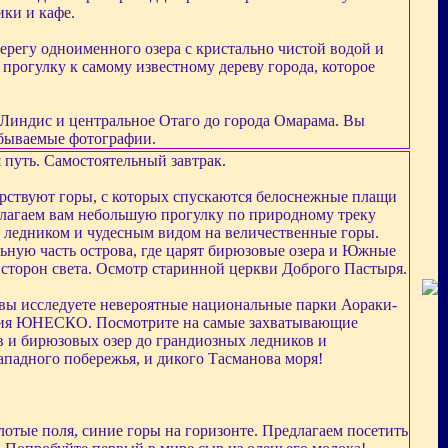
ики и кафе.
ерегу одноименного озера с кристально чистой водой и
рогулку к самому известному дереву города, которое
 Линдис и центральное Отаго до города Омарама. Вы
абываемые фотографии.
 путь. Самостоятельный завтрак.
арствуют горы, с которых спускаются белоснежные плащи
длагаем вам небольшую прогулку по природному треку
м ледником и чудесным видом на величественные горы.
ьную часть острова, где царят бирюзовые озера и Южные
сторон света. Осмотр старинной церкви Доброго Пастыря.
 вы исследуете невероятные национальные парки Аораки-
едия ЮНЕСКО. Посмотрите на самые захватывающие
 и бирюзовых озер до грандиозных ледников и
ападного побережья, и дикого Тасманова моря!
отые поля, синие горы на горизонте. Предлагаем посетить