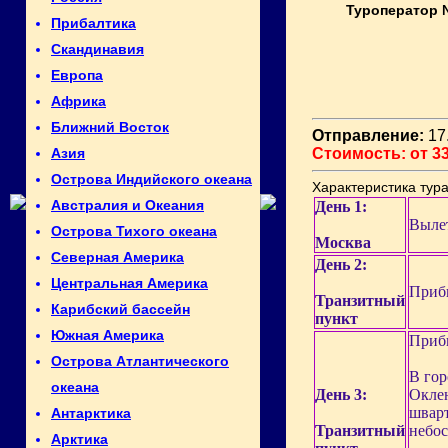
Туроператор 
Прибалтика
Скандинавия
Европа
Африка
Ближний Восток
Отправление:
17.
Стоимость: от 33
Азия
Острова Индийского океана
Характеристика тура
Австралия и Океания
День 1:
Вылет
Острова Тихого океана
Москва
Северная Америка
День 2:
Центральная Америка
Прибы
Транзитный
Карибский бассейн
пункт
Южная Америка
Прибы
Острова Атлантического
В гор
океана
День 3:
Оклен
шварт
Антарктика
Транзитный
небос
Арктика