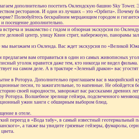
агаем дополнительно посетить Оклендскую башню Sky Tower. Эт
ством ресторанов. И один из лучших – это «Орбита». Почему б
орме? Полюбуйтесь бескрайним мерцающим городом и гигантски
 и посещение дополнительно.
а встреча и знакомство с гидом и обзорная экскурсия по Окленд
те деловой центр, улицу Квин стрит, набережную, панорамы зал
 мы выезжаем из Окленда. Вас ждет экскурсия по «Великой Юж
 предлагаем вам отправиться в один из самых живописных угол
исный уголок нравится даже тем, кто никогда не видел фильма.
твует на самом деле. А в трактире «Зеленый дракон» вас угостя
тие в Роторуа. Дополнительно приглашаем вас в маорийский ку
ционные песни, то зажигательные, то напевные. Не обойдется б
сторию своей народности, заворожат вас рассказами древних ле
ру Роторуа. Волшебное зрелище гейзера, подсвеченного меняющ
иционный ужин ханги с обширным выбором блюд.
щение в отеле.
кий переезд в «Вода табу», в самый известный геотермальный 
нского», а также вы увидите грязевые гейзеры, фумаролы, сер
 цвета.