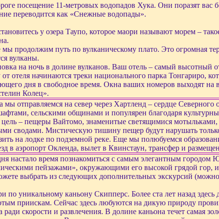
роге посещение 11-метровых водопадов Хука. Они поразят вас б
ние переводится как «Снежные водопады».
тановитесь у озера Таупо, которое маори называют морем – такое
на.
 мы продолжим путь по вулканическому плато. Это огромная тер
ся вулканы.
овка на ночь в долине вулканов. Ваш отель – самый высотный от
 от отеля начинаются треки национального парка Тонгариро, ко
ющего дня в свободное время. Окна ваших номеров выходят на 
телин Колец».
а мы отправляемся на север через Хартленд – сердце Северного 
афтами, сельскими общинами и популярен благодаря культурны
цель – пещеры Вайтомо, знаменитые светящимися мотыльками, к
ми сводами. Мистическую тишину пещер будут нарушать только
зить на лодке по подземной реке. Еще мы полюбуемся образован
зд в аэропорт Окленда, вылет в Квинстаун, трансфер и размещен
ня настало время познакомиться с самым элегантным городом 
ическими пейзажами», окружающими его высокой грядой гор, и
жете выбрать из следующих дополнительных экскурсий (можно 
и по уникальному каньону Скипперс. Более ста лет назад здесь
отым приискам. Сейчас здесь любуются на дикую природу провин
а ради скорости и развлечения. В долине каньона течет самая з