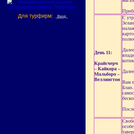
магаз
Прибы
Для турфирм:
Вход
С утр
Зелан
налаж
карто
полюб
Далее
День 11:
впади
котик
Крайсчерч
– Кайкора –
Далее
Мальборо –
Веллингтон
Вам п
Блан.
самос
беск
После
Свобо
особе
тавер