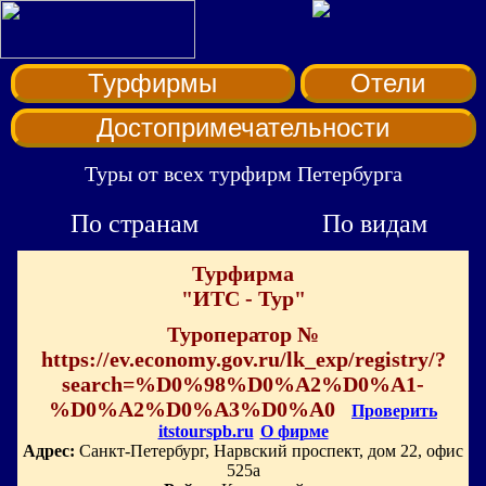
Турфирмы
Отели
Достопримечательности
Туры от всех турфирм Петербурга
По странам
По видам
Турфирма
"ИТС - Тур"
Туроператор №
https://ev.economy.gov.ru/lk_exp/registry/?
search=%D0%98%D0%A2%D0%A1-
%D0%A2%D0%A3%D0%A0
Проверить
itstourspb.ru
О фирме
Адрес:
Санкт-Петербург, Нарвский проспект, дом 22, офис
525а