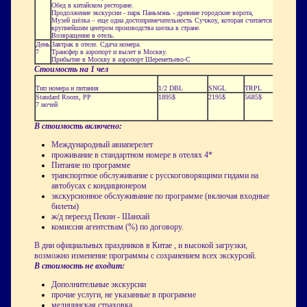
Обед в китайском ресторане.
Продолжение экскурсии - парк Паньмэнь - древние городские ворота,
Музей шёлка – еще одна достопримечательность Сучжоу, которая считается
крупнейшим центром производства шелка в стране.
Возвращение в отель.
День
Завтрак в отеле. Сдача номера.
7
Трансфер в аэропорт и вылет в Москву.
Прибытие в Москву в аэропорт Шереметьево-С
Стоимость на 1 чел
Тип номера и питания
1/2 DBL
SNGL
TRPL
Standard Room, PP
1895$
2195$
5685$
7 ночей
В стоимость включено:
Международный авиаперелет
проживание в стандартном номере в отелях 4*
Питание по программе
транспортное обслуживание с русскоговорящими гидами на
автобусах с кондиционером
экскурсионное обслуживание по программе (включая входные
билеты)
ж/д переезд Пекин - Шанхай
комиссия агентствам (%) по договору.
В дни официальных праздников в Китае , и высокой загрузки,
возможно изменение программы с сохранением всех экскурсий.
В стоимость не входит:
Дополнительные экскурсии
прочие услуги, не указанные в программе
медицинская страховка