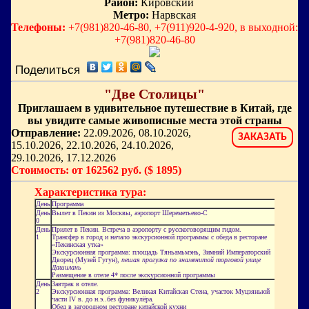
Район:
Кировский
Метро:
Нарвская
Телефоны:
+7(981)820-46-80, +7(911)920-4-920, в выходной:
+7(981)820-46-80
Поделиться
"Две Столицы"
Приглашаем в удивительное путешествие в Китай, где
вы увидите самые живописные места этой страны
Отправление:
22.09.2026, 08.10.2026,
ЗАКАЗАТЬ
15.10.2026, 22.10.2026, 24.10.2026,
29.10.2026, 17.12.2026
Стоимость: от 162562 руб. ($ 1895)
Характеристика тура:
День
Программа
День
Вылет в Пекин из Москвы, аэропорт Шереметьево-С
0
День
Прилет в Пекин. Встреча в аэропорту с русскоговорящим гидом.
1
Трансфер в город и начало экскурсионной программы с обеда в ресторане
«Пекинская утка»
Экскурсионная программа: площадь Тяньамьмэнь, Зимний Императорский
Дворец (Музей Гугун),
пешая прогулка по знаменитой торговой улице
Дашилань
Размещение в отеле 4* после экскурсионной программы
День
Завтрак в отеле.
2
Экскурсионная программа: Великая Китайская Стена, участок Муцзяньюй
части IV в. до н.э..без фуникулёра.
Обед в загородном ресторане китайской кухни