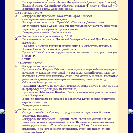
Экскурсионная программа: Летний Императорский Дворец (парк Ихэюань)
Внешний осмотр Олимпийских объектов: стадион «Гнездо» и «Водный куб»
Возвращение в отель. Свободное время
День
Завтрак в отеле
3
Экскурсионная программа: ламаистский Храм Юнхэгун.
Обед в ресторане китайской кухни
Экскурсионная программа: Храм Неба (Тяньтань). Демонстрация
акустического чуда в Храме Неба, где посетители могут ощутить эффект эха
звука и ощутить очарование древних зданий.
Возвращение в отель. Свободное время
День
Завтрак в отеле. Сдача номера до 12:00.
4
По желанию за доп плату: Пекинский Зоопарк и Большой Дом Панды,Чайная
церемония.
Трансфер на железнодорожный вокзал, выезд на скоростном поездом в
Шанхай ( места 2-го класса), в пути 6 часов.
Приезд в Шанхай, встреча с русскоговорящим гидом ,трансфер и размещение
в отель 4*.
Отдых.
День
Завтрак в отеле.
5
Экскурсионная программа:
Прогулка в Сад Радости Юйюань, являющимся прекраснейшим наглядным
пособием по ландшафтному дизайну и фэн-шую. Старый город , здесь все
постройки в старинном китайском стиле – это магазины и лавки, торгующие
различными сувенирами, ювелирными изделиями, чаем, едой и т.д.
Обед в китайском ресторане.
Телебашня «Жемчужина Востока», которая занимает 3 место в мире по высоте
(в программу входит подъем на телебашню).
Прогулка по Набережной Вай-Тан. Самостоятельная прогулка по торговой
улице Нанцзинлу.
Вечерняя программа по желанию за доп.плату: Круиз по реке Хуанпу или
акробатическое шоу.
Возвращение в отель.
День
Завтрак в отеле.
6
Отъезд на автобусе в Сучжоу – город каналов и садов, своеобразную
Восточную Венецию.
Экскурсионная программа: Тигровый Холм, овеянный удивительными
легендами, является украшением Сучжоу. На самой его вершине высится
многоярусная пагода «Храм облачных скал» (47,7 м). Строение чуть
наклонено, из-за чего создается впечатление, будто оно падает (словно
Пизанская башня).