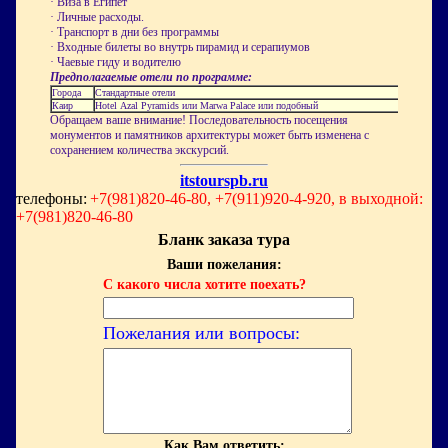
·
Виза в Египет
·
Личные расходы
.
· Транспорт в дни без программы
· Входные билеты во внутрь пирамид и серапиумов
· Чаевые гиду и водителю
Предполагаемые отели по программе
:
Города
Стандартные отели
Каир
Hotel
Azal
Pyramids
или М
arwa
Palace
или
подобный
Обращаем ваше внимание! Последовательность посещения
монументов и памятников архитектуры может быть изменена с
сохранением количества экскурсий.
itstourspb.ru
телефоны:
+7(981)820-46-80, +7(911)920-4-920, в выходной:
+7(981)820-46-80
Бланк заказа тура
Ваши пожелания:
С какого числа хотите поехать?
Пожелания или вопросы:
Как Вам ответить: