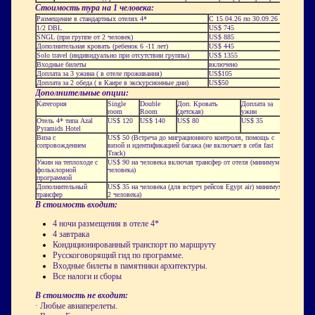
Стоимость тура на 1 человека:
Размещение в стандартных отелях 4*
С 15.04.26
по 30.09
.2
6
1/2 DBL
US$ 745
SNGL
(при группе от 2 человек)
US$ 8
85
Дополнительная кровать (ребенок 6 -11 лет)
US$ 4
4
5
Solo
travel
(индивидуально при отсутствии группы)
US$ 13
55
Входные билеты
включено
Доплата за 3 ужина ( в отеле проживания)
US$105
Доплата за 2 обеда ( в Каире в экскурсионные дни)
US$5
0
Дополнительные опции:
Категория
Single
Double
Доп
.
Кровать
Доплата
за
room
Room
(детская)
ужин
Отель
4*
типа
Azal
US$
12
0
US$
14
0
US$ 8
0
US$
35
Pyramids Hotel
Виза с
US
$ 50 (Встреча до миграционного контроля, помощь с
сопровождением
визой и идентификацией багажа (не включает в себя
fast
Track
)
Ужин на теплоходе с
US
$ 90 на человека включая трансфер от отеля (минимум 2
фольклорной
человека)
программой
Дополнительный
US
$ 3
5
на человека (для встреч рейсов
Egypt
air
) минимум
трансфер
2 человека)
В стоимость входит
:
4 ночи размещения в отеле 4*
4 завтрака
Кондиционированный транспорт по маршруту
Русскоговорящий гид по программе
.
Входные билеты в памятники архитектуры.
Все налоги и сборы
В стоимость не входит:
·
Любые авиаперелеты
.