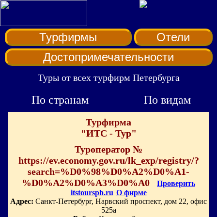
Турфирмы
Отели
Достопримечательности
Туры от всех турфирм Петербурга
По странам
По видам
Турфирма
"ИТС - Тур"
Туроператор №
https://ev.economy.gov.ru/lk_exp/registry/?
search=%D0%98%D0%A2%D0%A1-
%D0%A2%D0%A3%D0%A0
Проверить
itstourspb.ru
О фирме
Адрес:
Санкт-Петербург, Нарвский проспект, дом 22, офис
525а