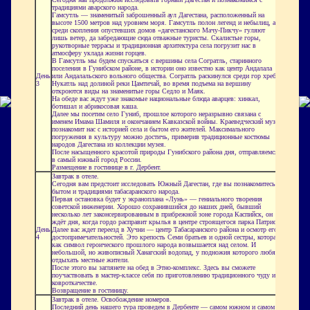
традициями аварского народа.
Гамсутль
— знаменитый заброшенный аул Дагестана, расположенный на
высоте 1500 метров над уровнем моря.
Гамсутль
полон легенд и небылиц, а
среди скопления опустевших домов «дагестанского Мачу-Пикчу» гуляют
лишь ветер, да забредающие сюда отважные туристы. Скалистые горы,
рукотворные террасы и традиционная архитектура села погрузит нас в
атмосферу уклада жизни горцев.
В
Гамсутль
мы будем спускаться с вершины села Согратль, старинного
поселения в Гунибском районе, в истории оно известно как центр
Андалала
День
или
Андалальского
вольного общества. Согратль раскинулся среди гор хребта
3
Нукатль
над долиной реки
Цамтичай
, во время подъема на вершину
откроются виды на знаменитые горы Седло и Маяк.
На обеде вас ждут уже знакомые национальные блюда аварцев: хинкал,
ботишал
и абрикосовая каша.
Далее мы посетим село Гуниб, прошлое которого неразрывно связана с
именем Имама Шамиля и окончанием Кавказской войны. Краеведческий музей
познакомит нас с историей села и бытом его жителей. Максимального
погружения в культуру можно достичь, примерив традиционные костюмы
народов Дагестана из коллекции музея.
После насыщенного красотой природы Гунибского района дня, отправляемся
в самый южный город России.
Размещение в гостинице в г. Дербент.
Завтрак в отеле.
Сегодня вам предстоит исследовать Южный Дагестан, где вы познакомитесь с
бытом и традициями табасаранского народа.
Первая остановка будет у экраноплана «Лунь» — гениального творения
советской инженерии. Хорошо сохранившийся до наших дней, бывший
несколько лет законсервированным в прибрежной зоне города Каспийск, он
ждёт дня, когда гордо расправит крылья в центре строящегося парка Патриот.
День
Далее вас ждет переезд в Хучни — центр Табасаранского района и осмотр его
4
достопримечательностей. Это крепость Семи братьев и одной сестры, которая
как символ героического прошлого народа возвышается над селом. И
небольшой, но живописный
Ханагский
водопад, у подножия которого любят
отдыхать местные жители.
После этого вы заглянете на обед в Этно-комплекс. Здесь вы сможете
поучаствовать в мастер-классе себя по приготовлению традиционного чуду и
ковроткачестве.
Возвращение в гостиницу.
Завтрак в отеле. Освобождение номеров.
Последний день нашего тура проведем в Дербенте — самом южном и самом