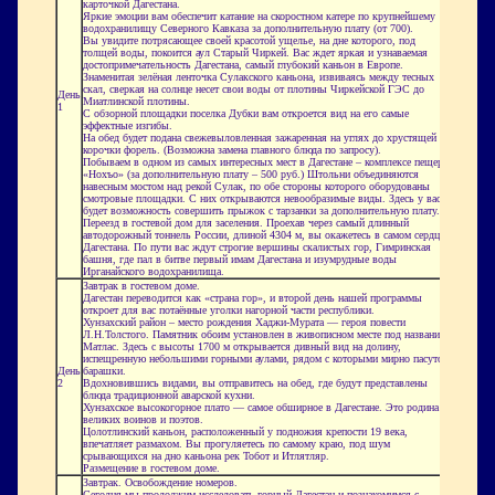
карточкой Дагестана.
Яркие эмоции вам обеспечит катание на скоростном катере по крупнейшему
водохранилищу Северного Кавказа за дополнительную плату (от 700).
Вы увидите потрясающее своей красотой ущелье, на дне которого, под
толщей воды, покоится аул Старый Чиркей. Вас ждет яркая и узнаваемая
достопримечательность Дагестана, самый глубокий каньон в Европе.
Знаменитая зелёная ленточка
Сулакского
каньона, извиваясь между тесных
скал, сверкая на солнце несет свои воды от плотины Чиркейской ГЭС до
День
Миатлинской плотины.
1
С обзорной площадки поселка Дубки вам откроется вид на его самые
эффектные изгибы.
На обед будет подана свежевыловленная зажаренная на углях до хрустящей
корочки форель. (Возможна замена главного блюда по запросу).
Побываем в одном из самых интересных мест в Дагестане – комплексе пещер
«
Нохъо
» (за дополнительную плату – 500 руб.) Штольни объединяются
навесным мостом над рекой Сулак, по обе стороны которого оборудованы
смотровые площадки. С них открываются невообразимые виды. Здесь у вас
будет возможность совершить прыжок с тарзанки за дополнительную плату.
Переезд в гостевой дом для заселения. Проехав через самый длинный
автодорожный тоннель России, длиной 4304 м, вы окажетесь в самом сердце
Дагестана. По пути вас ждут строгие вершины скалистых гор,
Гимринская
башня, где пал в битве первый имам Дагестана и изумрудные воды
Ирганайского водохранилища.
Завтрак в гостевом доме.
Дагестан переводится как «страна гор», и второй день нашей программы
откроет для вас потаённые уголки нагорной части республики.
Хунзахский район – место рождения Хаджи-Мурата — героя повести
Л.Н.Толстого
. Памятник обоим установлен в живописном месте под названием
Матлас
. Здесь с высоты 1700 м открывается дивный вид на долину,
испещренную небольшими горными аулами, рядом с которыми мирно пасутся
День
барашки.
2
Вдохновившись видами, вы отправитесь на обед, где будут представлены
блюда традиционной аварской кухни.
Хунзахское высокогорное плато — самое обширное в Дагестане. Это родина
великих воинов и поэтов.
Цолотлинский
каньон, расположенный у подножия крепости 19 века,
впечатляет размахом. Вы прогуляетесь по самому краю, под шум
срывающихся на дно каньона рек
Тобот
и
Итлятляр
.
Размещение в гостевом доме.
Завтрак. Освобождение номеров.
Сегодня мы продолжим исследовать горный Дагестан и познакомимся с