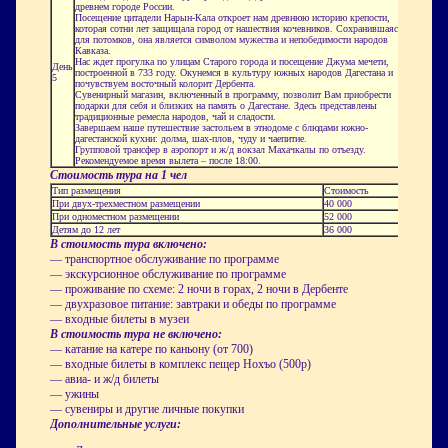
древнем городе России.
Посещение цитадели Нарын-Кала откроет нам древнюю историю крепости,
которая сотни лет защищала город от нашествия кочевников. Сохранившаяся
для потомков, она является символом мужества и непобедимости народов
Кавказа.
Нас ждет прогулка по улицам Старого города и посещение Джума мечети,
День
построенной в 733 году. Окунемся в культуру южных народов Дагестана и
5
почувствуем восточный колорит Дербента.
Сувенирный магазин, включенный в программу, позволит Вам приобрести
подарки для себя и близких на память о Дагестане. Здесь представлены
традиционные ремесла народов, чай и сладости.
Завершаем наше путешествие застольем в
этнодоме
с блюдами южно-
дагестанской кухни: долма, шах-плов, чуду и чаепитие.
Групповой трансфер в аэропорт и ж/д вокзал Махачкалы по отъезду.
Рекомендуемое время вылета – после 18:00.
Стоимость тура на 1 чел
Тип размещения
Стоимость
При двух-трехместном размещении
40 000
При одноместном размещении
52 000
Детям до 12 лет
36 000
В стоимость тура включено:
— транспортное обслуживание по программе
— экскурсионное обслуживание по программе
— проживание по схеме: 2 ночи в горах, 2 ночи в Дербенте
— двухразовое питание: завтраки и обеды по программе
— входные билеты в музеи
В стоимость тура не включено:
— катание на катере по каньону (от 700)
— входные билеты в комплекс пещер Нохъо (500р)
— авиа- и ж/д билеты
— ужины
— сувениры и другие личные покупки
Дополнительные услуги: