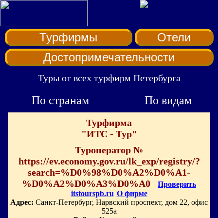
Турфирмы
Отели
Достопримечательности
Туры от всех турфирм Петербурга
По странам
По видам
Турфирма
"ИТС - Тур"
Туроператор №
https://ev.economy.gov.ru/lk_exp/registry/?
search=%D0%98%D0%A2%D0%A1-
%D0%A2%D0%A3%D0%A0
Проверить
itstourspb.ru
О фирме
Адрес:
Санкт-Петербург, Нарвский проспект, дом 22, офис
525а