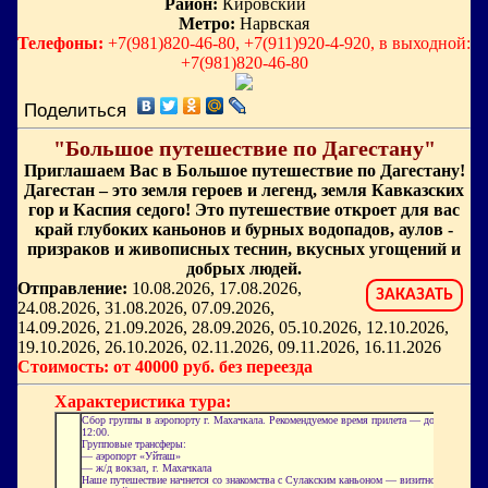
Район:
Кировский
Метро:
Нарвская
Телефоны:
+7(981)820-46-80, +7(911)920-4-920, в выходной:
+7(981)820-46-80
Поделиться
"Большое путешествие по Дагестану"
Приглашаем Вас в Большое путешествие по Дагестану!
Дагестан – это земля героев и легенд, земля Кавказских
гор и Каспия седого! Это путешествие откроет для вас
край глубоких каньонов и бурных водопадов, аулов -
призраков и живописных теснин, вкусных угощений и
добрых людей.
Отправление:
10.08.2026, 17.08.2026,
ЗАКАЗАТЬ
24.08.2026, 31.08.2026, 07.09.2026,
14.09.2026, 21.09.2026, 28.09.2026, 05.10.2026, 12.10.2026,
19.10.2026, 26.10.2026, 02.11.2026, 09.11.2026, 16.11.2026
Стоимость: от 40000 руб. без переезда
Характеристика тура:
Сбор группы в аэропорту г. Махачкала. Рекомендуемое время прилета — до
12:00.
Групповые трансферы:
— аэропорт «
Уйташ
»
— ж/д вокзал, г. Махачкала
Наше путешествие начнется со знакомства с
Сулакским
каньоном — визитной