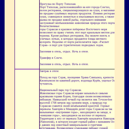
Прогулка по Порту Тэпхохан.
Порт Тэпхохан, расположившийся на юге города Сокчхо,
полон ресторанов, специализирующихся на суши, и магазинах
по продаже сушённых морских продуктов. Помимо ресторанов
суши, славящихся свежестью и изысканным вкусом, а также
рынка по продаже живой рыбы, отдельного внимания
заслуживает необыкновенно живописная природа этого порта.
Величественные
горы Сораксан и красивое побережье Восточного моря
позволяют по праву считать этот порт идеальным местом для
туризма. Кроме рыбных ресторанов, Вы можете поесть в
уличных лотках, в которых продаются блюда местного
колорита. Недалеко от порта располагается парк «Рассвет
Сорак» и порт для туристических подводных лодок.
Заселение в отель, отдых. Ночь в отеле.
Трансфер в Сокчо.
Заселение в отель, отдых. Ночь в отеле.
Завтрак в отеле.
Поход на гору Сорак, посещение Храма Синхынса, крепости
Квонгымсон по канатной дороге, водопада Курён, ущелья Осэк
чучонголь.
Национальный парк гор Сораксан.
Живописные горы Сораксан вправе называться самыми
красивыми горами Кореи, благодаря своим великолепным
пейзажам. Наивысшей точкой гор является пик Тэчхон-бон
высотой 1708 метров над уровнем моря, а природа гор
Сораксан славится своей незабываемой красотой. Горные
перевалы Хангерён и Мищирён делят горы Сораксан на так
называемые «внутренние горы», находящиеся на западе, и
«внешние горы», находящиеся на востоке от перевала.
Территория к югу от перевала Хангерён называется Намсорак
(Namseorak), в которую входит горный район с названием Осэк,
с давних пор известный минеральными и горячими
источниками. Великолепное очарование пейзажу горной