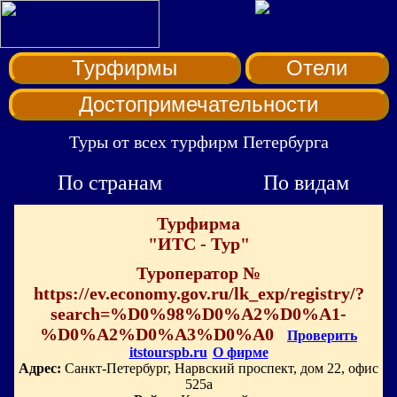
Турфирмы
Отели
Достопримечательности
Туры от всех турфирм Петербурга
По странам
По видам
Турфирма
"ИТС - Тур"
Туроператор №
https://ev.economy.gov.ru/lk_exp/registry/?
search=%D0%98%D0%A2%D0%A1-
%D0%A2%D0%A3%D0%A0
Проверить
itstourspb.ru
О фирме
Адрес:
Санкт-Петербург, Нарвский проспект, дом 22, офис
525а