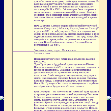
для наблюдения за звездами, чтобы предсказывать погоду. Эта
каменная архитектура является прекрасной комбинацией
прямых линий и углов, номинирована как Национальное
сокровище № 31 в 1962 г. Обсерватория была построена в
форме цилиндра с помощью камней 30 см длины. В общей
сложности для возведения обсерватории было использовано
362 камня. Число камней представляет число дней в лунном
календаре.
Пруд Анапчжи. Согласно старинной корейской исторической
летописи Самгуксаги (1145 г.н.э), Король Династии Силла (57
г. до н.э.~ 935 г. н. э) Мунмуван в 674 г. н.э. соорудил во
дворце пруд и небольшую гору, посадив на ней цветы, а также
содержал редких животных. Анапчжи – это пруд, который был
сооружён в то время, сейчас он располагается за пределами
крепости Воль-Сон (крепость периода Династии Силла
построенная в 101 г.н.э).
Заселение в отель, отдых. Ночь в отеле.
Завтрак в отеле.
Посещение исторических памятников всемирного наследия
ЮНЕСКО.
Храм Пульгукса – буддийский храм в провинции Кёнсан-
Намдо, основанный в 528 г., является символом совершенства
корейской архитектуры. Выдающиеся художественные
достоинства и красота храма принесли ему мировую
известность. В нём находится семь предметов, входящих в
список Национальных сокровищ Кореи, включая старинные
каменные пагоды Таботхап и Соккатхап, символизирующие
Инь и Ян. Пульгукса Это слово можно перевести с корейского,
как «Храм земли Будды» или «Страна счастья».
Грот Соккурам – это искусственный каменный храм, сделанный
из гранита, расположен на восточной вершине гор Тхохамсан
(745 м над уровнем моря). Внутри главного зала круглой
формы находятся статуи Бончжонсан, Ботхисаттва и его
учеников. Грот был построен для защиты этих статуй. Фигура
Бончжонсан посажена на платформе, где высечены ворота
Ёнхвамун. Будда широко и добродушно улыбается. Потолок
украшен половинками луны и поклонами, а верхушка покрыта