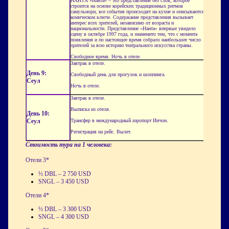
НАНТА «Нанта» – это представление без слов, которое
строится на основе корейских традиционных ритмов
самульнори, все события происходят на кухне и описываются в
комическом ключе. Содержание представления вызывает
интерес всех зрителей, независимо от возраста и
национальности. Представление «Нанта» впервые увидело
сцену в октябре 1997 года, и знаменито тем, что с момента
появления и по настоящее время собрало наибольшее число
зрителей за всю историю театрального искусства страны.
Свободное время. Ночь в отеле.
Завтрак в отеле.
День 9:
Свободный день для прогулок и шоппинга.
Сеул
Ночь в отеле.
Завтрак в отеле.
Выписка из отеля.
День 10:
Сеул
Трансфер в международный аэропорт Инчон.
Регистрация на рейс. Вылет.
Стоимость тура на 1 человека:
Отели 3*
½ DBL – 2 750 USD
SNGL – 3 450 USD
Отели 4*
½ DBL – 3 300 USD
SNGL – 4 300 USD