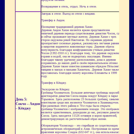
Возвращение в отель, отдых. Ночь в отеле.
Завтрак в отеле. Выезд из отеля с вещами.
Трансфер в Андон.
Посещение традиционной деревни Хахве.
Деревня Андон Хахве является ярким представителем
типичной деревни периода существования династии Чосон, где
и сейчас проживают местные жители. Деревня Хахве с трех
сторон окружена рекой Нактонган. По окраинам деревни
произрастают сосновые деревья, раскинулась песчаная равнина,
а напротив виднеются живописные горы. Деревня обрела
популярность благодаря конфуцианским ученым династии
Чосон (1392-1910 гг.). Благодаря тому, что деревня окружена
горами и водой, она не подверглась оккупации. Именно
благодаря такому удачному расположению, дома в деревни
сохранились до наших дней в своём первоначальном облике.
Деревня Хахве также известна шаманским обрядом Пёльсингут,
танцами в масках и масками Хахветаль. Деревня Хахве также
прославилась благодаря визиту королевы Елизаветы в 1999
году.
Трансфер в Кёнджу.
Экскурсии по Кёнджу.
Гробница Чхонмачхон. Большие античные гробницы королей и
аристократов династии Силла видны вокруг Кёнджу в парке
День 5:
Тэрынвон. Здесь расположены 23 больших гробниц; самыми
известными среди них являются Чхонмачон и Хваннамдэчон.
Сокчо – Андон
При раскопках этого района в 70-е годы была открыта
– Кёнджу
гробница Чхонмачон с изображением лошади. Это изображение
является единственным, дошедшим до нас, рисунком династии
Силла. Здесь находятся 11526 останков и корон правителей,
демонстрирующих их расточительный образ жизни.
Обсерватория Чхомсондэ – это старейшая из существующих
астрономических обсерваторий в Азии. Построенная во время
правления королевы Сондок (632-647 гг.), она использовалась