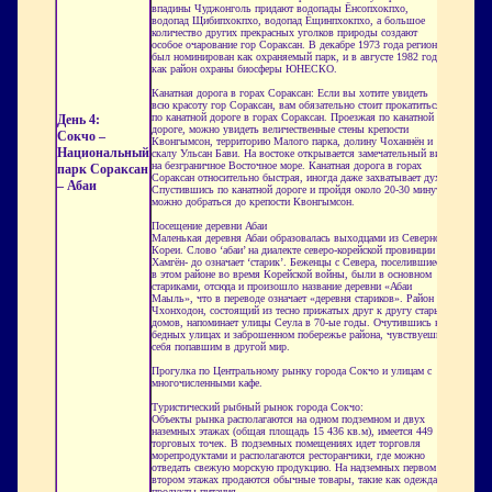
впадины Чуджонголь придают водопады Ёнсопхокпхо,
водопад Щибипхокпхо, водопад Ёщинпхокпхо, а большое
количество других прекрасных уголков природы создают
особое очарование гор Сораксан. В декабре 1973 года регион
был номинирован как охраняемый парк, и в августе 1982 года
как район охраны биосферы ЮНЕСКО.
Канатная дорога в горах Сораксан: Если вы хотите увидеть
всю красоту гор Сораксан, вам обязательно стоит прокатиться
по канатной дороге в горах Сораксан. Проезжая по канатной
День 4:
дороге, можно увидеть величественные стены крепости
Сокчо –
Квонгымсон, территорию Малого парка, долину Чоханнён и
Национальный
скалу Ульсан Бави. На востоке открывается замечательный вид
на безграничное Восточное море. Канатная дорога в горах
парк Сораксан
Сораксан относительно быстрая, иногда даже захватывает дух.
– Абаи
Спустившись по канатной дороге и пройдя около 20-30 минут,
можно добраться до крепости Квонгымсон.
Посещение деревни Абаи
Маленькая деревня Абаи образовалась выходцами из Северной
Кореи. Слово ‘абаи’ на диалекте северо-корейской провинции
Хамгён- до означает ‘старик’. Беженцы с Севера, поселившиеся
в этом районе во время Корейской войны, были в основном
стариками, отсюда и произошло название деревни «Абаи
Маыль», что в переводе означает «деревня стариков». Район
Чхонходон, состоящий из тесно прижатых друг к другу старых
домов, напоминает улицы Сеула в 70-ые годы. Очутившись на
бедных улицах и заброшенном побережье района, чувствуешь
себя попавшим в другой мир.
Прогулка по Центральному рынку города Сокчо и улицам с
многочисленными кафе.
Туристический рыбный рынок города Сокчо:
Объекты рынка располагаются на одном подземном и двух
наземных этажах (общая площадь 15 436 кв.м), имеется 449
торговых точек. В подземных помещениях идет торговля
морепродуктами и располагаются ресторанчики, где можно
отведать свежую морскую продукцию. На надземных первом и
втором этажах продаются обычные товары, такие как одежда и
продукты питания.