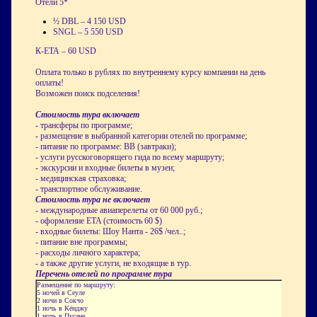
Отели 5*
½ DBL – 4 150 USD
SNGL – 5 550 USD
К-ЕТА – 60 USD
Оплата только в рублях по внутреннему курсу компании на день
оплаты!
Возможен поиск подселения!
Стоимость тура включает
- трансферы по программе;
- размещение в выбранной категории отелей по программе;
- питание по программе: ВB (завтраки);
- услуги русскоговорящего гида по всему маршруту;
- экскурсии и входные билеты в музеи;
- медицинская страховка;
- транспортное обслуживание.
Стоимость тура не включает
- международные авиаперелеты от 60 000 руб.;
- оформление ETA (стоимость 60 $)
- входные билеты: Шоу Нанта - 26$ /чел..;
- питание вне программы;
- расходы личного характера;
- а также другие услуги, не входящие в тур.
Перечень отелей по программе тура
Размещение по маршруту:
5 ночей в Сеуле
2 ночи в Сокчо
1 ночь в Кёнджу
1 ночь в Пусане