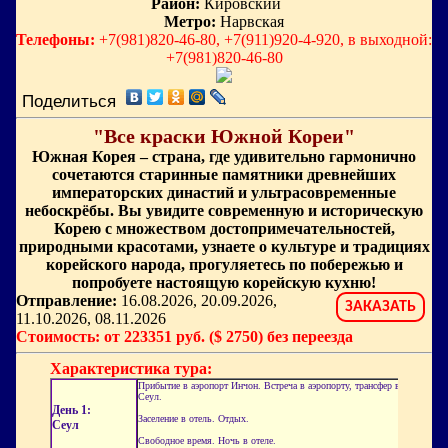
Район:
Кировский
Метро:
Нарвская
Телефоны:
+7(981)820-46-80, +7(911)920-4-920, в выходной:
+7(981)820-46-80
Поделиться
"Все краски Южной Кореи"
Южная Корея – страна, где удивительно гармонично
сочетаются старинные памятники древнейших
императорских династий и ультрасовременные
небоскрёбы. Вы увидите современную и историческую
Корею с множеством достопримечательностей,
природными красотами, узнаете о культуре и традициях
корейского народа, прогуляетесь по побережью и
попробуете настоящую корейскую кухню!
Отправление:
16.08.2026, 20.09.2026,
ЗАКАЗАТЬ
11.10.2026, 08.11.2026
Стоимость: от 223351 руб. ($ 2750) без переезда
Характеристика тура:
Прибытие в аэропорт Инчон. Встреча в аэропорту, трансфер в
Сеул.
День 1:
Заселение в отель. Отдых.
Сеул
Свободное время. Ночь в отеле.