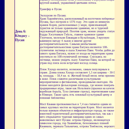
круглой шапкой, украшенной цветками лотоса.
Трансфер в Пусан.
Экскурсия по Пусану.
Храм Хэдонёнгунса, расположенный на восточном побережье
Пусана, был построен в 1376 году. Это один из немногих
храмов Кореи, расположенных у моря, привлекающий
туристов не только храмовыми зданиями, но и чудесной
День 6:
окружающей природой. Посетив храм, можно увидеть статую
Будды Хэсугваным Тэбуль, главное храмовое здание
Кёнджу –
Тэунчжон, молельни Ёнвандан и Кульбопдан, 3-ярусную
Пусан
каменную пагоду 4 львов и многие другие
достопримечательности. Самыми необычными
достопримечательностями храма Ёнгунса являются 108-
ступенчатая лестница и скала Хэмачжи Пави. Чтобы дойти до
самого храма Ёнгунса, нужно от входа на территорию храма
спуститься по 108-ступенчатой лестнице. Спускаясь по
лестнице, можно увидеть скалу Хэмачжи Пави, на которой по
утрам под плеск волн встречают восход солнца.
Пляж Хэундэ является, возможно, самым популярным в
стране. Длина пляжа Хэундэ составляет 1,5 км ширина – 30-50
м, площадь – 58,4 кв. м. Жесткий белый песок легко прилипает
к коже. Пляж славится различными культурными
мероприятиями и фестивалями, проводимыми ежегодно. На
пляже находится фольклорная площадь, где можно поиграть в
традиционные игры, такие как Нольтвиги (прыжки на качелях),
корейская борьба, Тухо (метание стрелы), перетягивание каната
и Юннори. Также здесь есть пляжный культурный центр и
пляжная библиотека.
Мост Кванан протяженностью в 7,4 км считается одним из
самых крупных мостов на территории Кореи. Мост является не
только важным объектом в инфраструктуре города, но также
известной туристической достопримечательностью, так как с
него открывается чудесная панорама одних из самых
живописных мест Пусана: острова Орюкдо, являющегося
символом города, гор Хваннёнсан, белоснежных пляжей
Кваннали, перевала Тальмачжи, острова Тонбэксом, морского