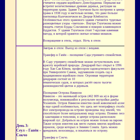
считается сердцем корейского Дзен-буддизма. Первыми вас
встретят величественные древние деревья, растущие на
территории храма. Здание Тэунчжон было построено в центре
храма в 1938 году и настолько велико, что даже больше
святилища Кынчжончжон во Дворце Кёнбокгун.
Особенностью этого храмового здания считаются чудесные
разноцветные узоры «танчхон». Внутри Тэунчжона можно
увидеть статую Будды Сокгамони и покорно кланяющихся
буддистов. У здания Тэунчжон стоит 7-ярусная каменная
пагода, в которой хранятся святые останки монахов.
Возвращение в отель, отдых. Ночь в отеле.
Завтрак в отеле. Выезд из отеля с вещами.
Трансфер в Гапён – посещение Сада утреннего спокойствия.
В Саду утреннего спокойствия можно почувствовать всю
красоту корейской природы. Дендрарий был открыт в 1996
году Хан Сан Кёном, профессором садоводческого факультета
при Университете Самюк, задумавшим создать сад в
традиционном корейском стиле. Огромная территория
дендрария состоит из 10
тематических садов, в которых растёт около тысячи
разновидностей цветов и деревьев.
Посещение Острова Намисом
Намисом – это маленький остров (462 809 кв.м) в форме
полумесяца, появившийся в результате постройки дамбы
Чхонпхён. Остров Намисом известен своей живописной аллеей
и еще одной особенностью, что здесь нет телеграфных столбов.
Все электропровода на острове проведены под землёй, что
способствует более натуральному виду острова. Помимо лесов
с каштанами и тополями, в центре острова расположен
широкий луг. Добраться на остров можно только на пароме.
Также остров известен как место съемок многих корейских
День 3:
сериалов, среди которых и Зимняя Соната. Здесь можно
Сеул – Гапён –
арендовать велосипеды, и покататься по острову.
Сокчо
Трансфер в Сокчо.