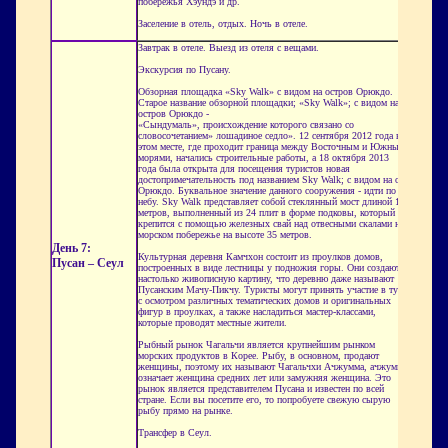
побережья Хэундэ и др.
Заселение в отель, отдых. Ночь в отеле.
Завтрак в отеле. Выезд из отеля с вещами.
Экскурсия по Пусану.
Обзорная площадка «Sky Walk» с видом на остров Орюкдо.
Старое название обзорной площадки; «Sky Walk»; с видом на
остров Орюкдо -
«Сындумаль», происхождение которого связано со
словосочетанием» лошадиное седло». 12 сентября 2012 года в
этом месте, где проходит граница между Восточным и Южным
морями, начались строительные работы, а 18 октября 2013
года была открыта для посещения туристов новая
достопримечательность под названием Sky Walk; с видом на о.
Орюкдо. Буквальное значение данного сооружения - идти по
небу. Sky Walk представляет собой стеклянный мост длиной 15
метров, выполненный из 24 плит в форме подковы, который
крепится с помощью железных свай над отвесными скалами на
морском побережье на высоте 35 метров.
День 7:
Культурная деревня Камчхон состоит из проулков домов,
Пусан – Сеул
построенных в виде лестницы у подножия горы. Они создают
настолько живописную картину, что деревню даже называют
Пусанским Мачу-Пикчу. Туристы могут принять участие в туре
с осмотром различных тематических домов и оригинальных
фигур в проулках, а также насладиться мастер-классами,
которые проводят местные жители.
Рыбный рынок Чагальчи является крупнейшим рынком
морских продуктов в Корее. Рыбу, в основном, продают
женщины, поэтому их называют Чагальчхи Ачжумма, ачжумма
означает женщина средних лет или замужняя женщина. Это
рынок является представителем Пусана и известен по всей
стране. Если вы посетите его, то попробуете свежую сырую
рыбу прямо на рынке.
Трансфер в Сеул.