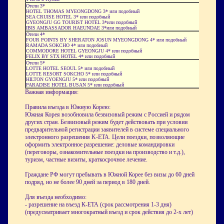
Отели 3*
HOTEL THOMAS MYEONGDONG 3* или подобный
SEA CRUISE HOTEL 3* или подобный
GYEONGJU GG TOURIST HOTEL 3*или подобный
IBIS AMBASSADOR HAEUNDAE 3*или подобный
Отели 4*
FOUR POINTS BY SHERATON JOSUN MYEONGDONG 4* или подобный
RAMADA SOKCHO 4* или подобный
COMMODORE HOTEL GYEONGJU 4* или подобный
FELIX BY STX HOTEL 4* или подобный
Отели 5*
LOTTE HOTEL SEOUL 5* или подобный
LOTTE RESORT SOKCHO 5* или подобный
HILTON GYOENGJU 5* или подобный
PARADISE HOTEL BUSAN 5* или подобный
Важная информация:
Правила въезда в Южную Корею:
Южная Корея возобновила безвизовый режим с Россией и рядом
других стран. Безвизовый режим будет действовать при условии
предварительной регистрации заявителей в системе специального
электронного разрешения K-ETA. Цели поездки, позволяющие
оформить электронное разрешение: деловые командировки
(переговоры, ознакомительные поездки на производство и т.д.),
туризм, частные визиты, краткосрочное лечение.
Граждане РФ могут пребывать в Южной Корее без визы до 60 дней
подряд, но не более 90 дней за период в 180 дней.
Для въезда необходимо:
- разрешение на въезд К-ЕТА (срок рассмотрения 1-3 дня)
(предусматривает многократный въезд и срок действия до 2-х лет)