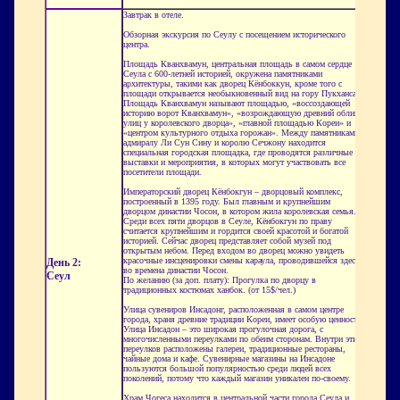
Завтрак в отеле.
Обзорная экскурсия по Сеулу с посещением исторического
центра.
Площадь Кванхвамун, центральная площадь в самом сердце
Сеула с 600-летней историей, окружена памятниками
архитектуры, такими как дворец Кёнбоккун, кроме того с
площади открывается необыкновенный вид на гору Пукхансан.
Площадь Кванхвамун называют площадью, «воссоздающей
историю ворот Кванхвамун», «возрождающую древний облик
улиц у королевского дворца», «главной площадью Кореи» и
«центром культурного отдыха горожан». Между памятниками
адмиралу Ли Сун Сину и королю Сечжону находится
специальная городская площадка, где проводятся различные
выставки и мероприятия, в которых могут участвовать все
посетители площади.
Императорский дворец Кёнбокгун – дворцовый комплекс,
построенный в 1395 году. Был главным и крупнейшим
дворцом династии Чосон, в котором жила королевская семья.
Среди всех пяти дворцов в Сеуле, Кёнбокгун по праву
считается крупнейшим и гордится своей красотой и богатой
историей. Сейчас дворец представляет собой музей под
открытым небом. Перед входом во дворец можно увидеть
красочные инсценировки смены караула, проводившейся здесь
День 2:
во времена династии Чосон.
Сеул
По желанию (за доп. плату): Прогулка по дворцу в
традиционных костюмах ханбок. (от 15$/чел.)
Улица сувениров Инсадонг, расположенная в самом центре
города, храня древние традиции Кореи, имеет особую ценность.
Улица Инсадон – это широкая прогулочная дорога, с
многочисленными переулками по обеим сторонам. Внутри этих
переулков расположены галереи, традиционные рестораны,
чайные дома и кафе. Сувенирные магазины на Инсадоне
пользуются большой популярностью среди людей всех
поколений, потому что каждый магазин уникален по-своему.
Храм Чогеса находится в центральной части города Сеула и