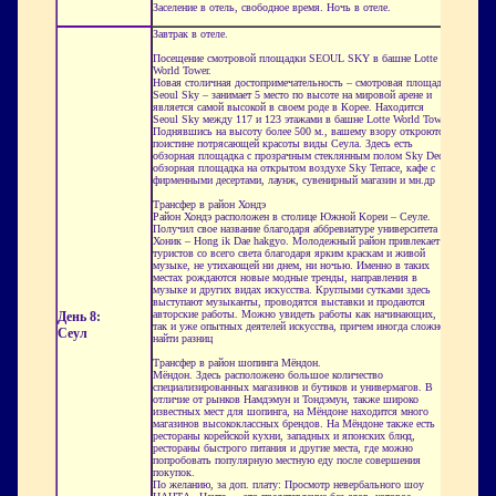
Заселение в отель, свободное время. Ночь в отеле.
Завтрак в отеле.
Посещение смотровой площадки SEOUL SKY в башне Lotte
World Tower.
Новая столичная достопримечательность – смотровая площадка
Seoul Sky – занимает 5 место по высоте на мировой арене и
является самой высокой в своем роде в Корее. Находится
Seoul Sky между 117 и 123 этажами в башне Lotte World Tower.
Поднявшись на высоту более 500 м., вашему взору откроются
поистине потрясающей красоты виды Сеула. Здесь есть
обзорная площадка с прозрачным стеклянным полом Sky Deck,
обзорная площадка на открытом воздухе Sky Terrace, кафе с
фирменными десертами, лаунж, сувенирный магазин и мн.др
Трансфер в район Хондэ
Район Хондэ расположен в столице Южной Кореи – Сеуле.
Получил свое название благодаря аббревиатуре университета
Хоник – Hong ik Dae hakgyo. Молодежный район привлекает
туристов со всего света благодаря ярким краскам и живой
музыке, не утихающей ни днем, ни ночью. Именно в таких
местах рождаются новые модные тренды, направления в
музыке и других видах искусства. Круглыми сутками здесь
выступают музыканты, проводятся выставки и продаются
авторские работы. Можно увидеть работы как начинающих,
День 8:
так и уже опытных деятелей искусства, причем иногда сложно
Сеул
найти разниц
Трансфер в район шопинга Мёндон.
Мёндон. Здесь расположено большое количество
специализированных магазинов и бутиков и универмагов. В
отличие от рынков Намдэмун и Тондэмун, также широко
известных мест для шопинга, на Мёндоне находится много
магазинов высококлассных брендов. На Мёндоне также есть
рестораны корейской кухни, западных и японских блюд,
рестораны быстрого питания и другие места, где можно
попробовать популярную местную еду после совершения
покупок.
По желанию, за доп. плату: Просмотр невербального шоу