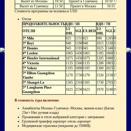
Вылет из Москвы
19:50
Прилет в Гуанчжоу
10:10 +1
Вылет из Гуанчжоу
11:50
Прилет в Москву
16:55
Стоимость программы на человека в USD
Отели
ПРОДОЛЖИТЕЛЬНОСТЬ
6ДН / 5Н
8ДН / 7Н
1/2
1/2
ОТЕЛИ
SGL
EX.BED
SGL
EX.BED
DBL
DBL
3* Milu
925
1155
925
990
1285
990
3* Boyi
940
1190
940
1015
1330
1015
3* Homies
945
1195
945
1025
1340
1025
4* Leeden
1065
1430
1065
1185
1660
1185
4* Honder International
1075
1450
1075
1205
1680
1205
4* Victoria
1135
1560
1135
1280
1865
1280
5* Soluxe
1195
1690
1195
1360
2025
1360
5* Hilton Guangzhou
1270
1750
1270
1520
2150
1520
Tianhe
5* Shangri-La
1505
2310
1505
1730
2765
1730
5* Langharm Place
1625
2550
1625
1970
3240
1970
Guangzhou
В стоимость тура включено
Авиабилеты Москва–Гуанчжоу–Москва, эконом-класс (Багаж
23кг+10кг ручная кладь)
Проживание в отеле выбранной категории с завтраками
Групповой трансфер аэропорт–отель–аэропорт
Медицинская страховка (покрытие до 35000$)