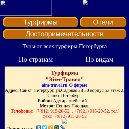
Турфирмы
Отели
Достопримечательности
Туры от всех турфирм Петербурга
По странам
По видам
Турфирма
"Эйм-Травел"
aim-travel.ru
О фирме
Адрес:
Санкт-Петербург, ул.Садовая 28-30 корпус 53 этаж 2,
Санкт-Петербург
Район:
Адмиралтейский
Метро:
Сенная Площадь
Телефоны:
+7(812) 915-20-52, , +7(921) 915-20-52, тел/
факс+7(812) 915-20-52
Поделиться