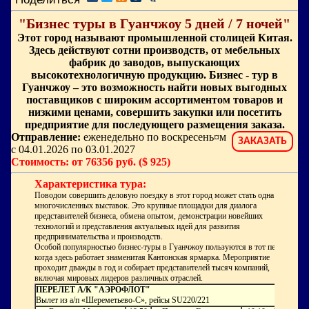
"Бизнес туры в Гуанчжоу 5 дней / 7 ночей"
Этот город называют промышленной столицей Китая.
Здесь действуют сотни производств, от мебельных
фабрик до заводов, выпускающих
высокотехнологичную продукцию. Бизнес - тур в
Гуанчжоу – это возможность найти новых выгодных
поставщиков с широким ассортиментом товаров и
низкими ценами, совершить закупки или посетить
предприятие для последующего размещения заказа.
Отправление:
еженедельно по воскресень¤м
ЗАКАЗАТЬ
с 04.01.2026 по 03.01.2027
Стоимость: от 76356 руб. ($ 925)
Характеристика тура:
Поводом совершить деловую поездку в этот город может стать одна из
многочисленных выставок. Это крупные площадки для диалога
представителей бизнеса, обмена опытом, демонстрации новейших
технологий и представления актуальных идей для развития
предпринимательства и производств.
Особой популярностью бизнес-туры в Гуанчжоу пользуются в тот период,
когда здесь работает знаменитая Кантонская ярмарка. Мероприятие
проходит дважды в год и собирает представителей тысяч компаний,
включая мировых лидеров различных отраслей.
ПЕРЕЛЕТ А/К "АЭРОФЛОТ"
Вылет из а/п «Шереметьево-C», рейсы SU220/221