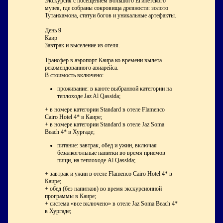
Экскурсия с посещением Большого Египетского
музея, где собраны сокровища древности: золото
Тутанхамона, статуи богов и уникальные артефакты.
День 9
Каир
Завтрак и выселение из отеля.
Трансфер в аэропорт Каира ко времени вылета
рекомендованного авиарейса.
В стоимость включено:
проживание: в каюте выбранной категории на
теплоходе Jaz Al Qassida;
+ в номере категории Standard в отеле Flamenco
Cairo Hotel 4* в Каире;
+ в номере категории Standard в отеле Jaz Soma
Beach 4* в Хургаде;
питание: завтрак, обед и ужин, включая
безалкогольные напитки во время приемов
пищи, на теплоходе Al Qassida;
+ завтрак и ужин в отеле Flamenco Cairo Hotel 4* в
Каире;
+ обед (без напитков) во время экскурсионной
программы в Каире;
+ система «все включено» в отеле Jaz Soma Beach 4*
в Хургаде;