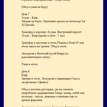
Обед и ужин на борту.
День 7
Асуан – Каир
Завтрак на борту. Окончание круиза на теплоходе Jaz
Al Qassida.
Трансфер в аэропорт Асуана. Внутренний перелет
Асуан – Каир (время в пути - 1 час).
Трансфер и заселение в отель Flamenco Hotel 4* или
отель такого же уровня. Обед в отеле.
Экскурсия в Коптский музей Каира (за
дополнительную плату).
Ужин в отеле.
День 8
Каир
Завтрак в отеле. Экскурсия к пирамидам Гизы и
загадочному Сфинксу.
Обед в местном ресторане, где вы сможете
попробовать традиционные блюда: кошар, кебаб или
молохью – вкусы, знакомые египтянам еще со
времен фараонов.