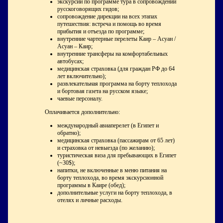
экскурсии по программе тура в сопровождении
русскоговорящих гидов;
сопровождение дирекции на всех этапах
путешествия: встреча и помощь во время
прибытия и отъезда по программе;
внутренние чартерные перелеты Каир – Асуан /
Асуан – Каир;
внутренние трансферы на комфортабельных
автобусах;
медицинская страховка (для граждан РФ до 64
лет включительно);
развлекательная программа на борту теплохода
и бортовая газета на русском языке;
чаевые персоналу.
Оплачивается дополнительно:
международный авиаперелет (в Египет и
обратно);
медицинская страховка (пассажирам от 65 лет)
и страховка от невыезда (по желанию);
туристическая виза для пребывающих в Египет
(~30$);
напитки, не включенные в меню питания на
борту теплохода, во время экскурсионной
программы в Каире (обед);
дополнительные услуги на борту теплохода, в
отелях и личные расходы.