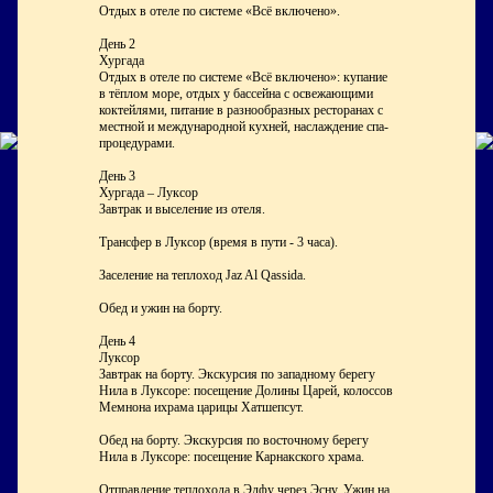
Отдых в отеле по системе «Всё включено».
День 2
Хургада
Отдых в отеле по системе «Всё включено»: купание
в тёплом море, отдых у бассейна с освежающими
коктейлями, питание в разнообразных ресторанах с
местной и международной кухней, наслаждение спа-
процедурами.
День 3
Хургада – Луксор
Завтрак и выселение из отеля.
Трансфер в Луксор (время в пути - 3 часа).
Заселение на теплоход Jaz Al Qassida.
Обед и ужин на борту.
День 4
Луксор
Завтрак на борту. Экскурсия по западному берегу
Нила в Луксоре: посещение Долины Царей, колоссов
Мемнона ихрама царицы Хатшепсут.
Обед на борту. Экскурсия по восточному берегу
Нила в Луксоре: посещение Карнакского храма.
Отправление теплохода в Эдфу через Эсну. Ужин на