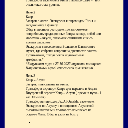
Трансфер и заселение в отель Flamenco Cairo 4* или
отель такого же уровня.
День 2
Каир
Завтрак в отеле. Экскурсия к пирамидам Гизы и
загадочному Сфинксу.
Обед в местном ресторане, где вы сможете
попробовать традиционные блюда: кошар, кебаб или
молохью – вкусы, знакомые египтянам еще со
времен фараонов.
Экскурсия с посещением Большого Египетского
музея, где собраны сокровища древности: золото
Тутанхамона, статуи богов и уникальные
артефакты.*
*В круизном туре с 25.10.2025 туристы посещают
Национальный музей египетской цивилизации.
День 3
Каир – Асуан
Завтрак и выселение из отеля.
Трансфер в аэропорт Каира для перелета в Асуан.
Внутренний перелет Каир – Асуан ( время в пути - 1
час 30 минут).
Трансфер на теплоход Jaz Al Qassida, заселение.
Экскурсия по Асуану с посещением Асуанской
высотной плотины и храмового комплекса на
острове Филе. Обед и ужин на борту