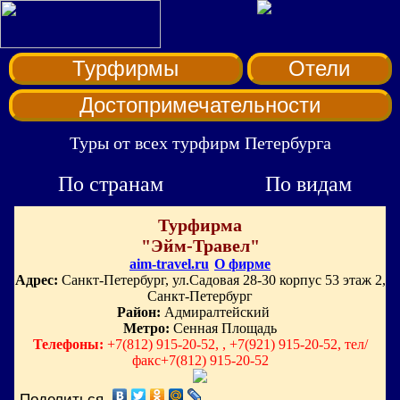
Турфирмы
Отели
Достопримечательности
Туры от всех турфирм Петербурга
По странам
По видам
Турфирма
"Эйм-Травел"
aim-travel.ru
О фирме
Адрес:
Санкт-Петербург, ул.Садовая 28-30 корпус 53 этаж 2,
Санкт-Петербург
Район:
Адмиралтейский
Метро:
Сенная Площадь
Телефоны:
+7(812) 915-20-52, , +7(921) 915-20-52, тел/
факс+7(812) 915-20-52
Поделиться