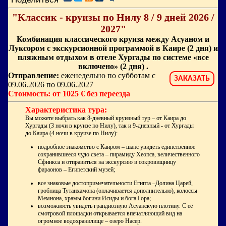
"Классик - круизы по Нилу 8 / 9 дней 2026 /
2027"
Комбинация классического круиза между Асуаном и
Луксором с экскурсионной программой в Каире (2 дня) и
пляжным отдыхом в отеле Хургады по системе «все
включено» (2 дня) .
Отправление:
еженедельно по субботам с
ЗАКАЗАТЬ
09.06.2026 по 09.06.2027
Стоимость: от 1025 € без переезда
Характеристика тура:
Вы можете выбрать как 8-дневный круизный тур – от Каира до
Хургады (3 ночи в круизе по Нилу), так и 9-дневный - от Хургады
до Каира (4 ночи в круизе по Нилу):
подробное знакомство с Каиром – шанс увидеть единственное
сохранившееся чудо света – пирамиду Хеопса, величественного
Сфинкса и отправиться на экскурсию в сокровищницу
фараонов – Египетский музей;
все знаковые достопримечательности Египта –Долина Царей,
гробница Тутанхамона (оплачивается дополнительно), колоссы
Мемнона, храмы богини Исиды и бога Гора;
возможность увидеть грандиозную Асуанскую плотину. С её
смотровой площадки открывается впечатляющий вид на
огромное водохранилище – озеро Насер.