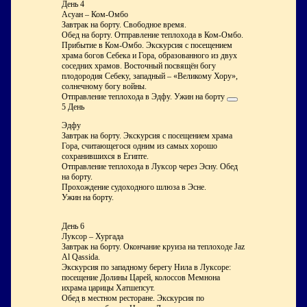
День 4
Асуан – Ком-Омбо
Завтрак на борту. Свободное время.
Обед на борту. Отправление теплохода в Ком-Омбо.
Прибытие в Ком-Омбо. Экскурсия с посещением
храма богов Себека и Гора, образованного из двух
соседних храмов. Восточный посвящён богу
плодородия Себеку, западный – «Великому Хору»,
солнечному богу войны.
Отправление теплохода в Эдфу. Ужин на борту
5 День
Эдфу
Завтрак на борту. Экскурсия с посещением храма
Гора, считающегося одним из самых хорошо
сохранившихся в Египте.
Отправление теплохода в Луксор через Эсну. Обед
на борту.
Прохождение судоходного шлюза в Эсне.
Ужин на борту.
День 6
Луксор – Хургада
Завтрак на борту. Окончание круиза на теплоходе Jaz
Al Qassida.
Экскурсия по западному берегу Нила в Луксоре:
посещение Долины Царей, колоссов Мемнона
ихрама царицы Хатшепсут.
Обед в местном ресторане. Экскурсия по