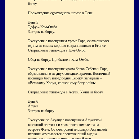
борту.
Прохождение судоходного шлюза в Эсне.
День 5
Эдфу – Ком-Омбо
Завтрак на борту.
Экскурсия с посещением храма Гора, считающегося
одним из самых хорошо сохранившихся в Египте.
Отправление теплохода в Ком-Омбо.
Обед на борту. Прибытие в Ком-Омбо.
Экскурсия с посещение храма богов Себека и Гора,
образованного из двух соседних храмов. Восточный
посвящён богу плодородия Себеку, западный –
«Великому Хору», солнечному богу войны.
Отправление теплохода в Асуан. Ужин на борту.
День 6
Асуан
Завтрак на борту.
Экскурсия по Асуану с посещением Асуанской
высотной плотины и храмового комплекса на
острове Филе. Со смотровой площадки Асуанской
плотины открывается впечатляющий вид на
огромное водохранилище – озеро Насер.