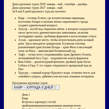
Даты круизных туров 2026: январь - май , сентябрь - декабрь .
Даты круизных туров 2027: январь - май .
За 8 или 9 дней круизного тура вы посетите:
Каир – столицу Египта, где величественные пирамиды,
восточные базары и шумная жизнь современного города
создают удивительный контраст.
Луксор – музей под открытым небом, в котором сосредоточено
около трети всех древнеегипетских памятников, включая
легендарные храмы, гробницы фараонов и колоссальные статуи.
Асуан – идеальное место, чтобы почувствовать ритм великой
реки. Здесь находится грандиозная Асуанская плотина,
романтичный храм богини Исиды – храм Филе и настоящий
оазис на Ниле – живописный ботанический сад.
Эдфу – лучше всего сохранившийся храм Древнего Египта,
посвящённый богу Гору – покровителю власти фараонов.
Ком-Омбо – архитектурный феномен: двойной храм богов
Себека и Гора. С его террас открывается прекрасный вид на
Нил.
Хургаду – главный курорт Красного моря, отличное место для
семейного отдыха, дайвинга или веселых пляжных вечеринок.
Программы круизных туров:
КАИР – ХУРГАДА 8 ДНЕЙ
День 1
Каир
Встреча в аэропорту гостей,
прибывающихрекомендованным авиаперелетом.