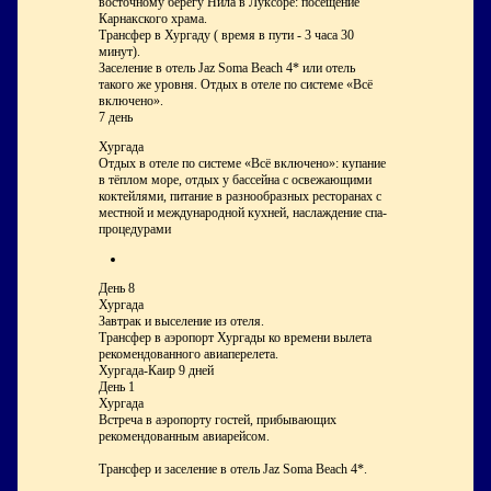
восточному берегу Нила в Луксоре: посещение
Карнакского храма.
Трансфер в Хургаду ( время в пути - 3 часа 30
минут).
Заселение в отель Jaz Soma Beach 4* или отель
такого же уровня. Отдых в отеле по системе «Всё
включено».
7 день
Хургада
Отдых в отеле по системе «Всё включено»: купание
в тёплом море, отдых у бассейна с освежающими
коктейлями, питание в разнообразных ресторанах с
местной и международной кухней, наслаждение спа-
процедурами
День 8
Хургада
Завтрак и выселение из отеля.
Трансфер в аэропорт Хургады ко времени вылета
рекомендованного авиаперелета.
Хургада-Каир 9 дней
День 1
Хургада
Встреча в аэропорту гостей, прибывающих
рекомендованным авиарейсом.
Трансфер и заселение в отель Jaz Soma Beach 4*.