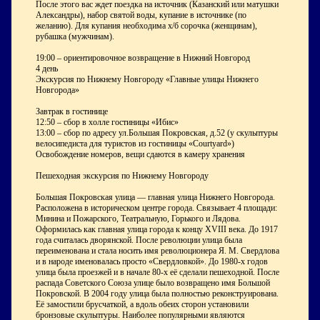
После этого вас ждет поездка на источник (Казанский или матушки
Александры), набор святой воды, купание в источнике (по
желанию). Для купания необходима х/б сорочка (женщинам),
рубашка (мужчинам).
19:00 – ориентировочное возвращение в Нижний Новгород
4 день
Экскурсия по Нижнему Новгороду «Главные улицы Нижнего
Новгорода»
Завтрак в гостинице
12:50 – сбор в холле гостиницы «Ибис»
13:00 – сбор по адресу ул.Большая Покровская, д.52 (у скульптуры
велосипедиста для туристов из гостиницы «Courtyard»)
Освобождение номеров, вещи сдаются в камеру хранения
Пешеходная экскурсия по Нижнему Новгороду
Большая Покровская улица — главная улица Нижнего Новгорода.
Расположена в историческом центре города. Связывает 4 площади:
Минина и Пожарского, Театральную, Горького и Лядова.
Оформилась как главная улица города к концу XVIII века. До 1917
года считалась дворянской. После революции улица была
переименована и стала носить имя революционера Я. М. Свердлова
и в народе именовалась просто «Свердловкой». До 1980-х годов
улица была проезжей и в начале 80-х её сделали пешеходной. После
распада Советского Союза улице было возвращено имя Большой
Покровской. В 2004 году улица была полностью реконструирована.
Её замостили брусчаткой, а вдоль обеих сторон установили
бронзовые скульптуры. Наиболее популярными являются