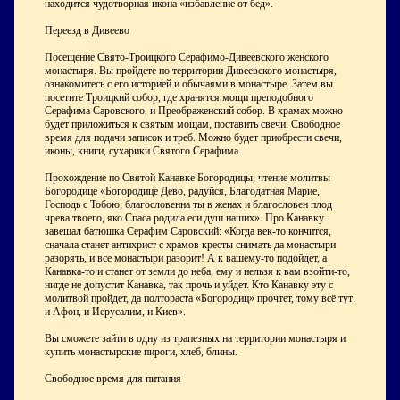
находится чудотворная икона «избавление от бед».
Переезд в Дивеево
Посещение Свято-Троицкого Серафимо-Дивеевского женского
монастыря. Вы пройдете по территории Дивеевского монастыря,
ознакомитесь с его историей и обычаями в монастыре. Затем вы
посетите Троицкий собор, где хранятся мощи преподобного
Серафима Саровского, и Преображенский собор. В храмах можно
будет приложиться к святым мощам, поставить свечи. Свободное
время для подачи записок и треб. Можно будет приобрести свечи,
иконы, книги, сухарики Святого Серафима.
Прохождение по Святой Канавке Богородицы, чтение молитвы
Богородице «Богородице Дево, радуйся, Благодатная Марие,
Господь с Тобою; благословенна ты в женах и благословен плод
чрева твоего, яко Спаса родила еси душ наших». Про Канавку
завещал батюшка Серафим Саровский: «Когда век-то кончится,
сначала станет антихрист с храмов кресты снимать да монастыри
разорять, и все монастыри разорит! А к вашему-то подойдет, а
Канавка-то и станет от земли до неба, ему и нельзя к вам взойти-то,
нигде не допустит Канавка, так прочь и уйдет. Кто Канавку эту с
молитвой пройдет, да полтораста «Богородиц» прочтет, тому всё тут:
и Афон, и Иерусалим, и Киев».
Вы сможете зайти в одну из трапезных на территории монастыря и
купить монастырские пироги, хлеб, блины.
Свободное время для питания