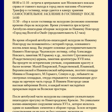
08:00 и 11:10 - встреча в центральном зале Московского вокзала
справа от главного выхода в город около магазина «Роспечать»
Трансфер в гостиницу, вещи сдаются в камеру хранения
САМОСТОЯТЕЛЬНОЕ ЗАСЕЛЕНИЕ В ГОСТИНИЦУ ПОСЛЕ
14:00
11:50 – сбор в холле гостиницы на экскурсию (возможно изменение
времени сбора на экскурсию. Время уточняется при встрече)
Автобусно-пешеходная обзорная экскурсия по Нижнему Новгороду
«Город над Волгой и Окой» (продолжительность 4,5 часа)
Во время обзорной автобусно-пешеходной экскурсии по Нижнему
Новгороду вы познакомитесь с историей города, основанного
восемь веков назад. Вы увидите основные достопримечательности
Нижнего Новгорода: Чкаловскую лестницу, собор Александра
Невского, памятник М.Горькому и др., посетите Строгановскую
(Рождественскую) церковь, памятник архитектуры ХVII века.
Вы проедете по историческим улочкам, сохранившим красоту и
былое величие: Малой Покровской, Рождественской, Ильинской,
Верхневолжской и Нижневолжской набережным, посетите площади
Минина и Пожарского, М.Горького, Сенную и др., побываете на
смотровых площадках, откуда открываются «захватывающие дух»
виды на заречную часть города. В Нижнем Новгороде самая
высокая набережная Волги, и каждый может насладиться
прекрасным видом на Волжские просторы.
После автобусной части экскурсии вы совершите увлекательную
пешеходную прогулку по Нижегородскому Кремлю. Это уникальное
военно-инженерное сооружение начала XVI в., которое являлось
одним из важнейших элементов в обороне города. За всю историю
существования он ни разу не был захвачен, несмотря на