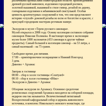
различными промыслами Нижегородской области: произведениями
древней русской живописи, изделиями городецкой росписи,
золотной вышивкой, вышивкой в стиле гипюр, резьбой по дереву,
гончарными изделиями и жбанниковской свистулькой. Особая
ценность архитектурных сооружений в том, что они представляют
историю «глухой» домовой резьбы во всем ее богатстве и красоте, с
присущей городецким мастерам-резчикам манере.
Экскурсия в музее «Терем русского самовара».
Музей открылся в 2008 году. Основу коллекции составило собрание
самоваров Николая Полякова. В настоящее время в экспозиции
музея более 1000 экспонатов (453 самовара и другие чайные
предметы). Самый большой в коллекции самовар – на 53 литра, а
самый маленький – на 75 грамм.
Свободное время для питания.
17:00 – ориентировочное возвращение в Нижний Новгород
3 день
Дивеево + Арзамас
Завтрак в гостинице
08:00 – сбор в холле гостиницы «Courtyard»
08:10 - сбор в холле гостиницы «Ибис»
Экскурсия в Дивеево + Арзамас
Обзорная экскурсия по Арзамасу. Основное средоточие
религиозных сооружений Арзамаса находится на соборной площади,
недаром она так называется. Величественный пятиглавый
Воскресенский кафедральный собор и церковь живоносного
источника, и комплекс Никольского женского монастыря, где