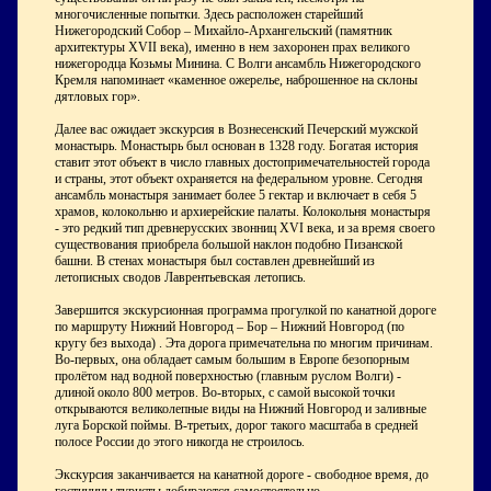
многочисленные попытки. Здесь расположен старейший
Нижегородский Собор – Михайло-Архангельский (памятник
архитектуры ХVII века), именно в нем захоронен прах великого
нижегородца Козьмы Минина. С Волги ансамбль Нижегородского
Кремля напоминает «каменное ожерелье, наброшенное на склоны
дятловых гор».
Далее вас ожидает экскурсия в Вознесенский Печерский мужской
монастырь. Монастырь был основан в 1328 году. Богатая история
ставит этот объект в число главных достопримечательностей города
и страны, этот объект охраняется на федеральном уровне. Сегодня
ансамбль монастыря занимает более 5 гектар и включает в себя 5
храмов, колокольню и архиерейские палаты. Колокольня монастыря
- это редкий тип древнерусских звонниц ХVI века, и за время своего
существования приобрела большой наклон подобно Пизанской
башни. В стенах монастыря был составлен древнейший из
летописных сводов Лаврентьевская летопись.
Завершится экскурсионная программа прогулкой по канатной дороге
по маршруту Нижний Новгород – Бор – Нижний Новгород (по
кругу без выхода) . Эта дорога примечательна по многим причинам.
Во-первых, она обладает самым большим в Европе безопорным
пролётом над водной поверхностью (главным руслом Волги) -
длиной около 800 метров. Во-вторых, с самой высокой точки
открываются великолепные виды на Нижний Новгород и заливные
луга Борской поймы. В-третьих, дорог такого масштаба в средней
полосе России до этого никогда не строилось.
Экскурсия заканчивается на канатной дороге - свободное время, до