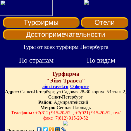
Турфирмы
Отели
Достопримечательности
Туры от всех турфирм Петербурга
По странам
По видам
Турфирма
"Эйм-Травел"
aim-travel.ru
О фирме
Адрес:
Санкт-Петербург, ул.Садовая 28-30 корпус 53 этаж 2,
Санкт-Петербург
Район:
Адмиралтейский
Метро:
Сенная Площадь
Телефоны:
+7(812) 915-20-52, , +7(921) 915-20-52, тел/
факс+7(812) 915-20-52
Поделиться