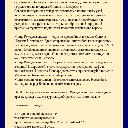
скульптура «Весёлой козы» напротив театра Драмы и скульптура
Городового на площади Минина и Пожарского.
Сегодня прогулочная улица превратилась в настоящий музей,
вымощенную брусчаткой и гранитом, пестрящую кафетериями,
ресторанами, магазинами улицу со старинными особняками и
усадьбами, которую как бы открывает бронзовый городовой,
приглашая туристов подивиться красотам старинного города.
Улица Рождественская — одна из древнейших и красивейших в
Нижнем Новгороде. Здесь сохранилось много больших и красивых
каменных домов, история которых начинается ещё в середине XVIII
века. По официальным данным, здесь насчитывается порядка 35
памятников архитектуры. Основная достопримечательность улицы
— Рождественская церковь.
Улица Рождественская — вторая по значимости улица города после
Большой Покровской, место сосредоточия ресторанов, кафе и
ночной жизни Нижнего Новгорода вместе с прилегающей площадью
Маркина и Нижневолжской набережной.
Улица соединяет площадь Народного единства перед Кремлём с
площадью перед Благовещенским монастырём.
16:00 – экскурсия заканчивается на ул.Рождественская - свободное
время, до ж/д вокзала туристы добираются самостоятельно
В стоимость входит:
экскурсионное обслуживание,
транспортное обслуживание,
проживание в гостинице Ibis 3* или Courtyard 4*
с завтраком шведский стол.