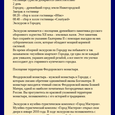
гостиницы туристы добираются самостоятельно
2 день
Городец – древнейший город земли Нижегородской
Завтрак в гостинице
08:20 - сбор в холле гостиницы «Ибис»
08:40 – сбор в холле гостиницы «Courtyard»
Экскурсия в Городец
Экскурсия начинается с посещения древнейшего памятника русского
оборонного зодчества XII века - земляных валов. Этот памятник
был сохранён по указанию Екатерины II с помощью высадки на них
субтропических сосен, которые обладают мощной корневой
системой.
Во время обзорной экскурсии по Городцу вы побываете в так
называемом «музейном квартале» Городца, где едва ли не каждый
дом уникален, украшен ажурной резьбой, а все вместе эти улочки
воссоздают дух старинного купеческого городка.
Посещение территории Феодоровского монастыря.
Феодоровский монастырь - мужской монастырь в Городце, с
которым связано обретение одноимённой иконы Богоматери. В
монастыре находится чтимый список Феодоровской иконы Божией
Матери, одной из наиболее почитаемых богородичных икон в
России. Вы прогуляетесь по красивой ухоженной территории
монастыря, познакомитесь с его историей и традициями.
Экскурсия в музейно-туристическом комплексе «Город Мастеров».
Музейно-туристический комплекс «Город Мастеров» открыл свои
двери в январе 2010 года. В ходе экскурсии вы познакомитесь с