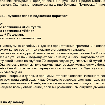
ланию: экскурсия «Город огней» (1100 руб./чел.). Продолжительнос
овская. Окончание программы на улице Большая Покровская), нача
нь - путешествие в подземное царство»
це
ле гостиницы «Courtyard»
лле гостиницы «Ибис»
ас + Пешелань
 геологии и спелеологии.
, именуемые «особыми», где нет проистечения времени, и, человек
угом конце света» - так сказано в старинном трактате.
 вы окажетесь в другой эпохе, если посетите единственный в Рос
 всем путешествии, поджидают вас на каждом шагу. Подготовила их
твующей шахте на глубине 70 метров создан удивительный музей. 
блачаетесь в непривычную одежду: шахтерскую куртку, каску с фо
яйка белой горы откроет перед вами свои сокровища. Здесь уникал
ми умельцами.
ров – встреча с далеким прошлым: стоянка человека каменного ве
ет звук падающей воды и вас буквально завораживает вид подземн
нгитовая комната. В ней, как и во всем музее, не покидает чувств
 найдете всему объяснение, если вы романтик - вы ощутите дыхани
я по Арзамасу
.