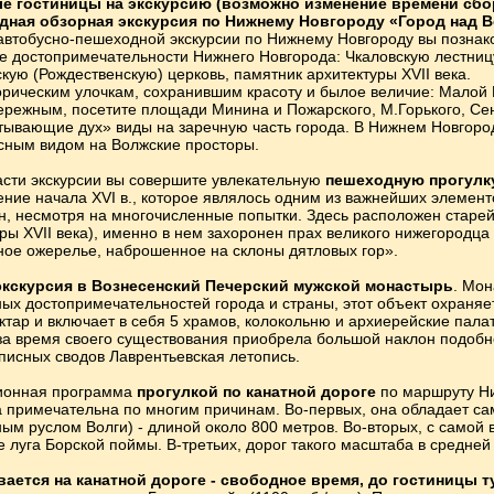
лле гостиницы на экскурсию (возможно изменение времени сбо
ная обзорная экскурсия по Нижнему Новгороду «Город над В
автобусно-пешеходной экскурсии по Нижнему Новгороду вы познаком
е достопримечательности Нижнего Новгорода: Чкаловскую лестницу,
кую (Рождественскую) церковь, памятник архитектуры ХVII века.
орическим улочкам, сохранившим красоту и былое величие: Малой 
режным, посетите площади Минина и Пожарского, М.Горького, Сен
тывающие дух» виды на заречную часть города. В Нижнем Новгоро
сным видом на Волжские просторы.
асти экскурсии вы совершите увлекательную
пешеходную прогулк
ние начала XVI в., которое являлось одним из важнейших элемент
ен, несмотря на многочисленные попытки. Здесь расположен стар
уры ХVII века), именно в нем захоронен прах великого нижегородц
ое ожерелье, наброшенное на склоны дятловых гор».
экскурсия в Вознесенский Печерский мужской монастырь
. Мон
вных достопримечательностей города и страны, этот объект охран
ктар и включает в себя 5 храмов, колокольню и архиерейские пала
и за время своего существования приобрела большой наклон подоб
писных сводов Лаврентьевская летопись.
сионная программа
прогулкой по канатной дороге
по маршруту Ни
га примечательна по многим причинам. Во-первых, она обладает 
ным руслом Волги) - длиной около 800 метров. Во-вторых, с самой
 луга Борской поймы. В-третьих, дорог такого масштаба в средней 
вается на канатной дороге - свободное время, до гостиницы