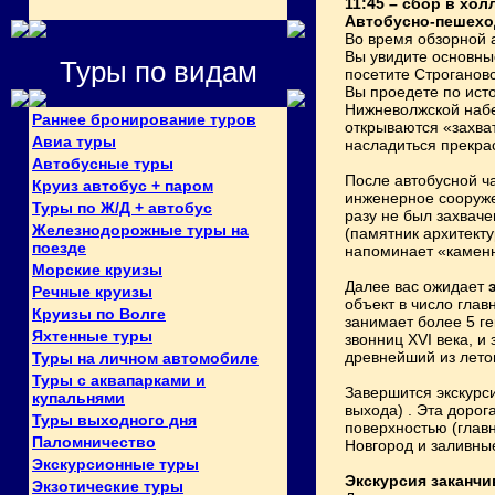
11:45 – сбор в хо
Автобусно-пешеход
Во время обзорной 
Вы увидите основны
Туры по видам
посетите Строгановс
Вы проедете по ист
Нижневолжской набе
Раннее бронирование туров
открываются «захва
Авиа туры
насладиться прекра
Автобусные туры
После автобусной ч
Круиз автобус + паром
инженерное сооруже
Туры по Ж/Д + автобус
разу не был захвач
Железнодорожные туры на
(памятник архитект
поезде
напоминает «каменн
Морские круизы
Далее вас ожидает
Речные круизы
объект в число гла
Круизы по Волге
занимает более 5 ге
Яхтенные туры
звонниц ХVI века, 
древнейший из лето
Туры на личном автомобиле
Туры с аквапарками и
Завершится экскур
купальнями
выхода) . Эта доро
Туры выходного дня
поверхностью (глав
Паломничество
Новгород и заливные
Экскурсионные туры
Экскурсия заканчи
Экзотические туры