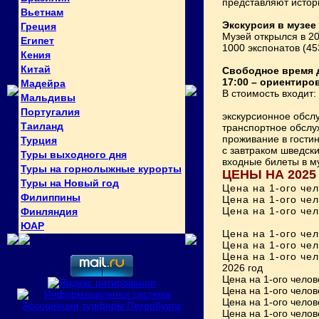
представляют истор
Вьетнам
Экскурсия в музее
Греция
Музей открылся в 2
Египет
1000 экспонатов (4
Кения
Китай
Свободное время д
17:00 –
ориентиров
Мадейра
В стоимость входит:
Мальдивы
Португалия
экскурсионное обсл
Таиланд
транспортное обслу
проживание в гостини
Турция
с завтраком шведски
Туры выходного дня
входные билеты в м
Туры на горнолыжные курорты
ЦЕНЫ НА 2025
Туры на Новый год
Цена на 1-ого чел
Филиппины
Цена на 1-ого чел
Цена на 1-ого чел
Финляндия
ЮАР
Цена на 1-ого че
Цена на 1-ого чел
Цена на 1-ого чел
2026 год
Цена на 1-ого чело
Цена на 1-ого чело
Цена на 1-ого чело
Цена на 1-ого чело