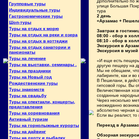
Дополнительно по же
Групповые туры
улице Большая Покр
Индивидуальные туры
тура
2 день
Гастрономические туры
«Арзамас + Пешела
Шоп-туры
Туры на отдых к морю
Завтрак в гостини
Туры на отдых на реки и озера
08:00 - сбор в хол
08:10 - сбор в хо
Туры на отдых в коттеджи
Экскурсия в Арзам
Туры на отдых санатории и
Экскурсия в музей
пансионаты
Туры на лечение
«И еще есть пещеры
Туры на выставки, семинары .
другую пещеру на др
Мы не обещаем, что
Туры на праздники
лабиринте, как и во
Туры на Новый год
В Пешелани, в дейс
Рождественские туры
гипсовой горы. Вы о
Туры знакомств
Величественная хоз
созданные народны
Туры на свадьбу
Через несколько мет
Туры на спектакли, концерты,
неожиданно возника
представления
абсолютно черная шу
Туры на соревнования
Если вы реалист, то
Активный туризм
Переезд в Арзамас
Туры на горнолыжные курорты
Туры на дайвинг
Обзорная экскурси
Туры на охоту и рыбалку