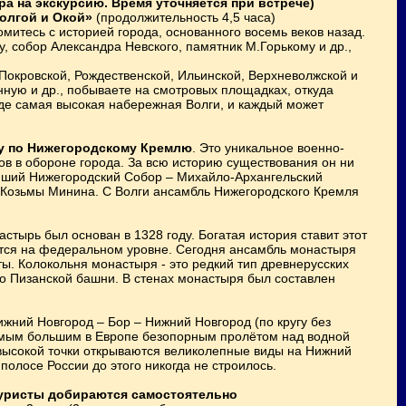
ра на экскурсию. Время уточняется при встрече)
олгой и Окой»
(продолжительность 4,5 часа)
итесь с историей города, основанного восемь веков назад.
 собор Александра Невского, памятник М.Горькому и др.,
Покровской, Рождественской, Ильинской, Верхневолжской и
ную и др., побываете на смотровых площадках, откуда
де самая высокая набережная Волги, и каждый может
у по Нижегородскому Кремлю
. Это уникальное военно-
ов в обороне города. За всю историю существования он ни
ейший Нижегородский Собор – Михайло-Архангельский
а Козьмы Минина. С Волги ансамбль Нижегородского Кремля
астырь был основан в 1328 году. Богатая история ставит этот
яется на федеральном уровне. Сегодня ансамбль монастыря
ты. Колокольня монастыря - это редкий тип древнерусских
но Пизанской башни. В стенах монастыря был составлен
жний Новгород – Бор – Нижний Новгород (по кругу без
самым большим в Европе безопорным пролётом над водной
 высокой точки открываются великолепные виды на Нижний
полосе России до этого никогда не строилось.
 туристы добираются самостоятельно