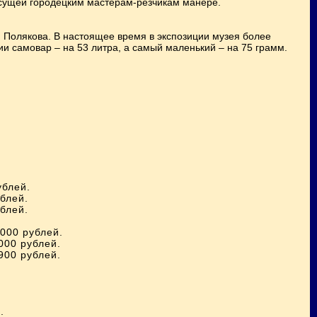
рисущей городецким мастерам-резчикам манере.
я Полякова. В настоящее время в экспозиции музея более
и самовар – на 53 литра, а самый маленький – на 75 грамм.
ублей.
ублей.
ублей.
0000 рублей.
000 рублей.
900 рублей.
.