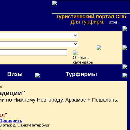
Туристический портал СПб
Для турфирм:
Вход
Визы
Турфирмы
юс
адиции"
ии по Нижнему Новгороду, Арзамас + Пешелань,
ел"
Проверить
3 этаж 2, Санкт-Петербург
ь