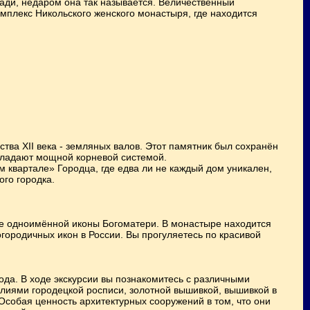
ди, недаром она так называется. Величественный
мплекс Никольского женского монастыря, где находится
тва XII века - земляных валов. Этот памятник был сохранён
обладают мощной корневой системой.
 квартале» Городца, где едва ли не каждый дом уникален,
ого городка.
ие одноимённой иконы Богоматери. В монастыре находится
ородичных икон в России. Вы прогуляетесь по красивой
ода. В ходе экскурсии вы познакомитесь с различными
лиями городецкой росписи, золотной вышивкой, вышивкой в
Особая ценность архитектурных сооружений в том, что они